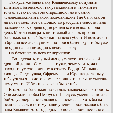
Так куда же было пану Кнышевскому подумать
тягаться с батенькою, так уважаемым и чтимым не
только всею полковою старшиною, но и самим
ясновельможным паном полковником? Где бы и как он
ни повел дело, все бы дошло до рассудительности пана
полковника, который один решал все и всякого рода
дела. Мог ли выиграть ничтожный дьячок против
батеньки, который был «пан на всю губу»? И потому он
и бросил все дело, униженно прося батеньку, чтобы уже
ни один паныч не ходил к нему в школу.
Но батенька на него прикрикнул:
– Вот, дескать, глупый дьяк, умствует из-за своей
дрянной дочки! Сам не знает уже, чему учить, да и
находит пустую причину к отказу. Вздор! Меньшие
хлопцы: Сидорушка, Офремушка и Юрочка должны у
тебя учиться по договору, а старших трех ты не умеешь
чему учить. И без того я взял бы от тебя..
В таковых батенькиных словах заключалась хитрость.
Они желали, чтобы Петрусь и Павлуся, умевшие читать
бойко, усовершенствовались в письме, а я хоть бы на
псалтыре сел, и потому наше учение продолжалось бы у
пана Кнышевского года два; но после происшествия с