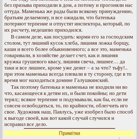
без призыва приходили в дом, а потому и прогоняли нас
оттуда. Маменька же рады были всякому принуждению,
братьям делаемому, и все ожидали, что батенька
потеряют терпение и отпустят инспектора, который, по
их расчету, недешево приходился.
В самом деле, как посудить: корми его за господским
столом, тут лишний кусок хлеба, лишняя ложка борщу,
каши и всего более обыкновенного; а все это, маменька
говаривали, в хозяйстве делает счет, как и лишняя
кружка грушевого квасу, лишняя свеча, лишнее… да
таки и все лишнее, кроме уже денег – а за что? тьфу!..
при этом маменька всегда плевали в ту сторону, где в то
время мог находиться домине Галушкинский.
Так поэтому батенька и маменька не входили ни во
что, касающееся к детям их, и были покойны; но дети
терял;; всякое терпение и подумывали, как бы, если не
совсем освободиться, то, по крайности, облегчить иго
свое. Художник наш, Павлусь, уже изобрел было способ
к выгоде своей, как вот какой случай случился и
исправил все дело.
Примітки