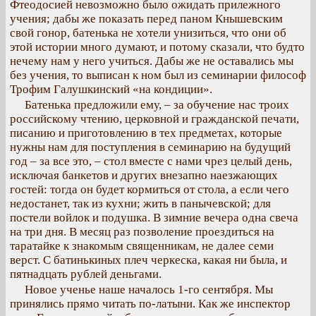
Фтеодосией невозможно было ожидать прилежного
учения; дабы же показать перед паном Кнышевским
свой гонор, батенька не хотели унизиться, что они об
этой истории много думают, и потому сказали, что будто
нечему нам у него учиться. Дабы же не оставались мы
без учения, то выписан к ном был из семинарии философ
Трофим Галушкинский «на кондиции».
Батенька предложили ему, – за обучение нас троих
российскому чтению, церковной и гражданской печати,
писанию и приготовлению в тех предметах, которые
нужны нам для поступления в семинарию на будущий
год – за все это, – стол вместе с нами чрез целый день,
исключая банкетов и других внезапно наезжающих
гостей: тогда он будет кормиться от стола, а если чего
недостанет, так из кухни; жить в панычевской; для
постели войлок и подушка. В зимние вечера одна свеча
на три дня. В месяц раз позволение проездиться на
таратайке к знакомым священникам, не далее семи
верст. С батинькиных плеч черкеска, какая ни была, и
пятнадцать рублей деньгами.
Новое ученье наше началось 1-го сентября. Мы
принялись прямо читать по-латыни. Как же инспектор