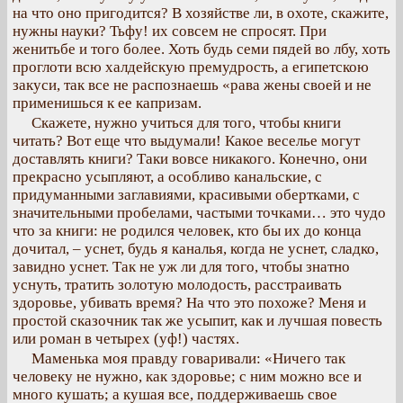
на что оно пригодится? В хозяйстве ли, в охоте, скажите,
нужны науки? Тьфу! их совсем не спросят. При
женитьбе и того более. Хоть будь семи пядей во лбу, хоть
проглоти всю халдейскую премудрость, а египетскою
закуси, так все не распознаешь «рава жены своей и не
применишься к ее капризам.
Скажете, нужно учиться для того, чтобы книги
читать? Вот еще что выдумали! Какое веселье могут
доставлять книги? Таки вовсе никакого. Конечно, они
прекрасно усыпляют, а особливо канальские, с
придуманными заглавиями, красивыми обертками, с
значительными пробелами, частыми точками… это чудо
что за книги: не родился человек, кто бы их до конца
дочитал, – уснет, будь я каналья, когда не уснет, сладко,
завидно уснет. Так не уж ли для того, чтобы знатно
уснуть, тратить золотую молодость, расстраивать
здоровье, убивать время? На что это похоже? Меня и
простой сказочник так же усыпит, как и лучшая повесть
или роман в четырех (уф!) частях.
Маменька моя правду говаривали: «Ничего так
человеку не нужно, как здоровье; с ним можно все и
много кушать; а кушая все, поддерживаешь свое