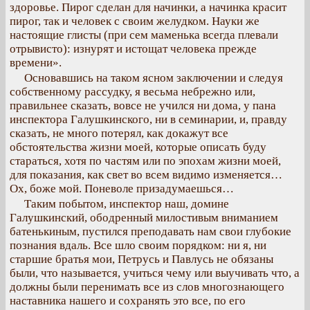
здоровье. Пирог сделан для начинки, а начинка красит
пирог, так и человек с своим желудком. Науки же
настоящие глисты (при сем маменька всегда плевали
отрывисто): изнурят и истощат человека прежде
времени».
Основавшись на таком ясном заключении и следуя
собственному рассудку, я весьма небрежно или,
правильнее сказать, вовсе не учился ни дома, у пана
инспектора Галушкинского, ни в семинарии, и, правду
сказать, не много потерял, как докажут все
обстоятельства жизни моей, которые описать буду
стараться, хотя по частям или по эпохам жизни моей,
для показания, как свет во всем видимо изменяется…
Ох, боже мой. Поневоле призадумаешься…
Таким побытом, инспектор наш, домине
Галушкинский, ободренный милостивым вниманием
батенькиным, пустился преподавать нам свои глубокие
познания вдаль. Все шло своим порядком: ни я, ни
старшие братья мои, Петрусь и Павлусь не обязаны
были, что называется, учиться чему или выучивать что, а
должны были перенимать все из слов многознающего
наставника нашего и сохранять это все, по его