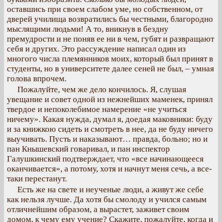
оставшись при своем слабом уме, но собственном, от
дверей училища возвратились бы честными, благородно
мыслящими людьми! А то, вникнув в бездну
премудрости и не поняв ее ни в чем, губят и развращают
себя и других. Это рассуждение написал один из
многого числа племянников моих, который был принят в
студенты, но в университете далее сеней не был, – умная
голова впрочем.
Пожалуйте, чем же дело кончилось. Я, слушая
увещание и совет одной из нежнейших маменек, принял
твердое и непоколебимое намерение «не учиться
ничему». Какая нужда, думал я, доедая маковники: буду
и за книжкою сидеть и смотреть в нее, да не буду ничего
выучивать. Пусть и наказывают… правда, больно; но и
пан Кнышевский говаривал, и пан инспектор
Галушкинский подтверждает, что «все начинающееся
оканчивается», а потому, хотя и начнут меня сечь, а все-
таки перестанут.
Есть же на свете и неученые люди, а живут же себе
как нельзя лучше. Да хотя бы смолоду и учился самым
отличнейшим образом, а вырастет, заживет своим
домом, к чему ему учение? Скажите, пожалуйте, когда и