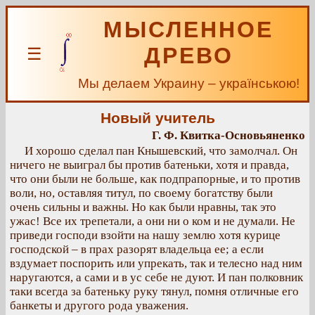
МЫСЛЕННОЕ
ДРЕВО
☰
Мы делаем Украину – українською!
Новый учитель
Г. Ф. Квитка-Основьяненко
И хорошо сделал пан Кнышевский, что замолчал. Он
ничего не выиграл бы против батеньки, хотя и правда,
что они были не больше, как подпрапорные, и то против
воли, но, оставляя титул, по своему богатству были
очень сильны и важны. Но как были нравны, так это
ужас! Все их трепетали, а они ни о ком и не думали. Не
приведи господи взойти на нашу землю хотя курице
господской – в прах разорят владельца ее; а если
вздумает поспорить или упрекать, так и телесно над ним
наругаются, а сами и в ус себе не дуют. И пан полковник
таки всегда за батеньку руку тянул, помня отличные его
банкеты и другого рода уважения.