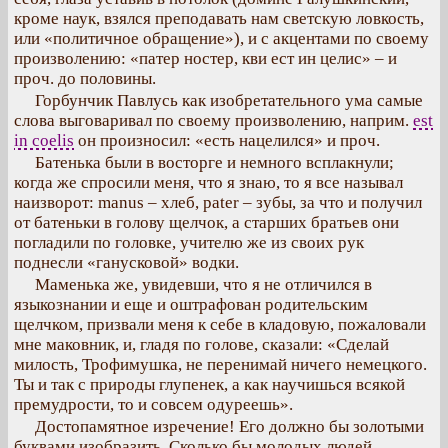
кроме наук, взялся преподавать нам светскую ловкость,
или «политичное обращение»), и с акцентами по своему
произволению: «патер ностер, кви ест ин целис» – и
проч. до половины.
Горбунчик Павлусь как изобретательного ума самые
слова выговаривал по своему произволению, наприм.
est
in coelis
он произносил: «есть нацелился» и проч.
Батенька были в восторге и немного всплакнули;
когда же спросили меня, что я знаю, то я все называл
наизворот: manus – хлеб, pater – зубы, за что и получил
от батеньки в голову щелчок, а старших братьев они
погладили по головке, учителю же из своих рук
поднесли «ганусковой» водки.
Маменька же, увидевши, что я не отличился в
языкознании и еще и оштрафован родительским
щелчком, призвали меня к себе в кладовую, пожаловали
мне маковник, и, гладя по голове, сказали: «Сделай
милость, Трофимушка, не перенимай ничего немецкого.
Ты и так с природы глупенек, а как научишься всякой
премудрости, то и совсем одуреешь».
Достопамятное изречение! Его должно бы золотыми
буквами изобразить. Сколько бы молодых людей,