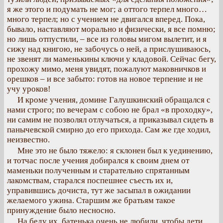
я же этого и подумать не мог; а оттого терпел много…
много терпел; но с учением не двигался вперед. Пока,
бывало, наставляют морально и физически, я все помню;
но лишь отпустили, – все из головы мигом вылетит, и я
сижу над книгою, не забочусь о ней, а прислушиваюсь,
не звенят ли маменькины ключи у кладовой. Сейчас бегу,
прохожу мимо, меня увидят, пожалуют маковничков и
орешков – и все забыто: готов на новое терпение и не
учу уроков!
И кроме учения, домине Галушкинский обращался с
нами строго; по вечерам с собою не брал «в проходку»,
ни самим не позволял отлучаться, а приказывал сидеть в
панычевской смирно до его прихода. Сам же где ходил,
неизвестно.
Мне это не было тяжело: я склонен был к уединению,
и тотчас после учения добирался к своим днем от
маменьки полученным и старательно спрятанным
лакомствам, старался поспешнее съесть их и,
управившись дочиста, тут же засыпал в ожидании
желаемого ужина. Старшим же братьям такое
принуждение было несносно.
На беду их, батенька очень не любили, чтобы дети