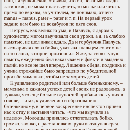
наш, Галушкинский, объявил, что он, позабыв склады
латинские, не может нас выучить, то мы начали читать
прямо по верхам, за учителем, не понимаю, отчего
manus – manus, pater – pater и т. п. На первый урок
задано нам было из вокабулов по пяти слов.
Петрусь, как великого ума, и Павлусь, с даром к
художеству, мигом выучивали свои уроки, а я, за слабою
памятью, не шел никак вдаль. Да и горбунчик Павлусь,
выговаривая слова бойко, указывал пальцем совсем не
на то слово, которое произносил. Я же, за свою тупую
память, ежедневно был наказываем и флекти и выдачею
палий, но все не шел вперед. Лишение обеда, полдника и
ужина строжайше было запрещено по убедительной
просьбе маменьки, чтобы не заморить детей.
К удивлению родителей или больше батенькиному, –
маменька о каждом успехе детей своих не радовались, а
тужили, что еще больше глупостей прибавилось у них в
голове, – итак, к удивлению и образованию
батенькиному, в первое воскресенье инспектор привел
нас к отцу и заставил читать, «что мы выучили за
неделю». Молодцы принялись отлепетывать бойко,
громко, звонко, с расстановкою, руки вытянув вперед
себя, глаза уставив в потолок (домине Галушкинский,