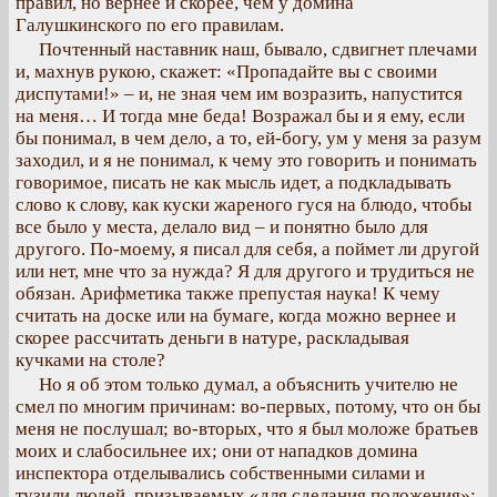
правил, но вернее и скорее, чем у домина
Галушкинского по его правилам.
Почтенный наставник наш, бывало, сдвигнет плечами
и, махнув рукою, скажет: «Пропадайте вы с своими
диспутами!» – и, не зная чем им возразить, напустится
на меня… И тогда мне беда! Возражал бы и я ему, если
бы понимал, в чем дело, а то, ей-богу, ум у меня за разум
заходил, и я не понимал, к чему это говорить и понимать
говоримое, писать не как мысль идет, а подкладывать
слово к слову, как куски жареного гуся на блюдо, чтобы
все было у места, делало вид – и понятно было для
другого. По-моему, я писал для себя, а поймет ли другой
или нет, мне что за нужда? Я для другого и трудиться не
обязан. Арифметика также препустая наука! К чему
считать на доске или на бумаге, когда можно вернее и
скорее рассчитать деньги в натуре, раскладывая
кучками на столе?
Но я об этом только думал, а объяснить учителю не
смел по многим причинам: во-первых, потому, что он бы
меня не послушал; во-вторых, что я был моложе братьев
моих и слабосильнее их; они от нападков домина
инспектора отделывались собственными силами и
тузили людей, призываемых «для сделания положения»;