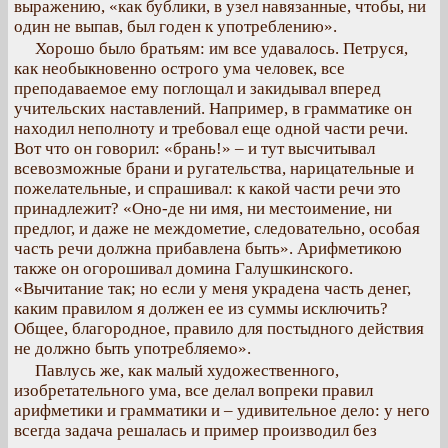
выражению, «как бублики, в узел навязанные, чтобы, ни
один не выпав, был годен к употреблению».
Хорошо было братьям: им все удавалось. Петруся,
как необыкновенно острого ума человек, все
преподаваемое ему поглощал и закидывал вперед
учительских наставлений. Например, в грамматике он
находил неполноту и требовал еще одной части речи.
Вот что он говорил: «брань!» – и тут высчитывал
всевозможные брани и ругательства, нарицательные и
пожелательные, и спрашивал: к какой части речи это
принадлежит? «Оно-де ни имя, ни местоимение, ни
предлог, и даже не междометие, следовательно, особая
часть речи должна прибавлена быть». Арифметикою
также он огорошивал домина Галушкинского.
«Вычитание так; но если у меня украдена часть денег,
каким правилом я должен ее из суммы исключить?
Общее, благородное, правило для постыдного действия
не должно быть употребляемо».
Павлусь же, как малый художественного,
изобретательного ума, все делал вопреки правил
арифметики и грамматики и – удивительное дело: у него
всегда задача решалась и пример производил без