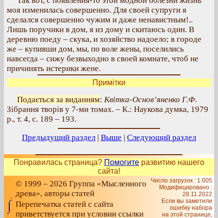
Так вот, с появления-то этой модной болезни жизнь
моя изменилась совершенно. Для своей супруги я
сделался совершенно чужим и даже ненавистным!..
Лишь поручики в дом, я из дому и скитаюсь один. В
деревню поеду – скука, и хозяйство надоело; в городе
же – купивши дом, мы, по воле жены, поселились
навсегда – сижу безвыходно в своей комнате, чтоб не
причинять истерики жене.
Примітки
Подається за виданням
:
Квітка-Основ’яненко Г.Ф.
Зібрання творів у 7-ми томах. – К.: Наукова думка, 1979
р., т. 4, с. 189 – 193.
Предыдущий раздел
|
Выше
|
Следующий раздел
Понравилась страница?
Помогите
развитию нашего
сайта!
Число загрузок : 1 005
© 1999 – 2026 Группа «Мысленного
Модифицировано :
древа», авторы статей
28.11.2022
Если вы заметили
Перепечатка статей с сайта
ошибку набора
приветствуется при условии ссылки
на этой странице,