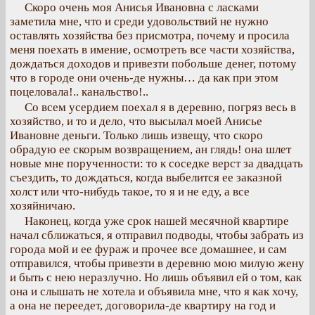
Скоро очень моя Анисья Ивановна с ласками
заметила мне, что и среди удовольствий не нужно
оставлять хозяйства без присмотра, почему и просила
меня поехать в имение, осмотреть все части хозяйства,
дождаться доходов и привезти побольше денег, потому
что в городе они очень-де нужны… да как при этом
поцеловала!.. канальство!..
Со всем усердием поехал я в деревню, погряз весь в
хозяйство, и то и дело, что высылал моей Анисье
Ивановне деньги. Только лишь извещу, что скоро
обрадую ее скорым возвращением, ан глядь! она шлет
новые мне порученности: то к соседке верст за двадцать
съездить, то дождаться, когда выбелится ее заказной
холст или что-нибудь такое, то я и не еду, а все
хозяйничаю.
Наконец, когда уже срок нашей месячной квартире
начал сближаться, я отправил подводы, чтобы забрать из
города мой и ее фураж и прочее все домашнее, и сам
отправился, чтобы привезти в деревню мою милую жену
и быть с нею неразлучно. Но лишь объявил ей о том, как
она и слышать не хотела и объявила мне, что я как хочу,
а она не переедет, договорила-де квартиру на год и