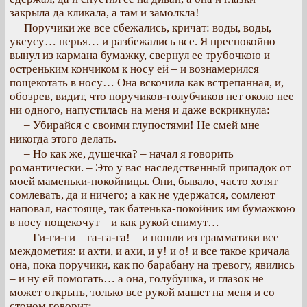
закрыла да кликала, а там и замолкла!
Поручики же все сбежались, кричат: воды, воды,
уксусу… перья… и разбежались все. Я преспокойно
вынул из кармана бумажку, свернул ее трубочкою и
остреньким кончиком к носу ей – и вознамерился
пощекотать в носу… Она вскочила как встрепанная, и,
обозрев, видит, что поручиков-голубчиков нет около нее
ни одного, напустилась на меня и даже вскрикнула:
– Убирайся с своими глупостями! Не смей мне
никогда этого делать.
– Но как же, душечка? – начал я говорить
романтически. – Это у вас наследственный припадок от
моей маменьки-покойницы. Они, бывало, часто хотят
сомлевать, да и ничего; а как не удержатся, сомлеют
наповал, настояще, так батенька-покойник им бумажкою
в носу пощекочут – и как рукой снимут…
– Ги-ги-ги – га-га-га! – и пошли из грамматики все
междометия: и ахти, и ахи, и у! и о! и все такое кричала
она, пока поручики, как по барабану на тревогу, явились
– и ну ей помогать… а она, голубушка, и глазок не
может открыть, только все рукой машет на меня и со
стоном говорит: