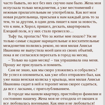
часто бывать, но все без них скучно нам было. Жена моя
испускала только междометия, а уже местоимений с
нежным прилагательным не употребляла. Как вот моя
новая родительница, присылая к нам каждый день то за
тем, то за другим, в один день пишет к нам за новость,
что к ним, в Хорол, пришел, дескать, квартировать
Елецкий полк, и у них стало превесело…
Тьфу ты, пропасть! Что за житье мне пошло? Уж не
только самые сладкие нарицательные и восхитительные
междометия полились рекою, но моя милая Анисья
Ивановна не выпустила моей шеи из своих объятий,
пока я не согласился переехать в город на месяц.
– Только на один месяц! – так упрашивала она меня.
Прошу же прислушать и помнить.
Сам не знаю, как мы скоро уложились и собрались?
Не успел я опомниться, как уже обоз отправлен был, как
уже наша венская коляска у крыльца, моя милая Анисья
Ивановна сидит в ней и торопит меня скорее садиться,
да все с ласками, с приголубливанием.
В городе мы наняли квартиру, пристойную фамилии и
состоянию нашему. Жена моя не отходила от окошек и
все любовалась военными. Как ими и не любоваться!