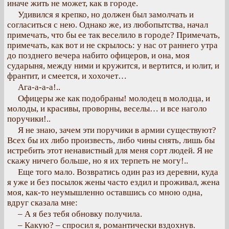
иначе жить не может, как в городе.
Удивился я крепко, но должен был замолчать и
согласиться с нею. Однако же, из любопытства, начал
примечать, что бы ее так веселило в городе? Примечать,
примечать, как вот и не скрылось: у нас от раннего утра
до позднего вечера набито офицеров, и она, моя
сударыня, между ними и кружится, и вертится, и юлит, и
франтит, и смеется, и хохочет…
Ага-а-а-а!..
Офицеры же как подобраны! молодец в молодца, и
молоды, и красивы, проворны, веселы… и все наголо
поручики!..
Я не знаю, зачем эти поручики в армии существуют?
Всех бы их либо произвесть, либо чины снять, лишь бы
истребить этот ненавистный для меня сорт людей. Я не
скажу ничего больше, но я их терпеть не могу!..
Еще того мало. Возвратись один раз из деревни, куда
я уже и без посылок жены часто ездил и проживал, жена
моя, как-то неумышленно оставшись со мною одна,
вдруг сказала мне:
– А я без тебя обновку получила.
– Какую? – спросил я, романтически вздохнув.