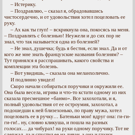
– Истерику.
– Поздравляю, – сказал я, обрадовавшись
чистосердечно, и от удовольствия хотел поцеловать ее
руку.
– Ах как ты глуп! – вскрикнула она, покосясь на меня.
– Поздравлять с болезнью! Неужели и до сих пор не
знал, что так называется одна из болезней?
– Не знал, душечка; будь я бестия, если знал. Да и от
кого же мне знать французские названия болезням? –
Тут принялся я расспрашивать, какого свойства и
комплекции эта болезнь.
– Вот увидишь, – сказала она меланхолично.
И подлинно увидел!
Скоро начали собираться поручики и окружили ее.
Она была весела, игрива и что-то кстати одному из них
сказала пресмешное «банмо». Все захохотали, и я,
полный удовольствия от ее остроумия, захохотал, а
подошедши к ней близехонько, по праву мужа, хотел
поцеловать ее в ручку… Батеньки мои! вдруг она: ги-ги-
ги-ги!.. ну, словно кликуша, и пошла на разных
голосах… да чибурах! на руки одному поручику. Тот не
сдержал, да и спустил ее на диван, а она и глазки