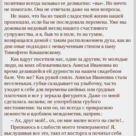
политики всегда называл ее деликатно: «вы». Но ничто
не помогало. Она не отвечала даже на мои вопросы.
Не знаю, что бы из такой сладостной жизни нашей
произошло, если бы не последовала перемена. Уже мы
доживали медовый месяц нашего счастливого
супружества, и я, быв то в поле, то на гумне,
возвращался домой с таким расположением духа, как во
дни оные подходил с невыученным стихом к пану
Тимофтею Кнышевскому.
Как вдруг посетили нас, один за другим, те молодые
люди, на коих облокачивалась Анисья Ивановна во
время делавшейся ей дурности на нашем свадебном
бале. Что же? Как рукой сняло. Анисья Ивановна стала
веселенькая, губки складывает на улыбочку, часто
уходит к себе для перемены шейных или грудных
платочков и все у зеркала фигурится. Даже со мной
сделалась ласкова; не употребляла грубого
местоимения: ты или он, но всегда с прикраскою
нежности и вдобавок междометия, наприм.:
– Ах, друг мой!.. ох, он мне милее всего на свете!..
Признаюсь в слабости моего темперамента! Я,
выслушивая все это, таял от восторга и почитал себя