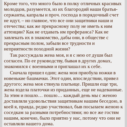
Кроме того, что много было в полку отличных красивых
молодцов, разумеется, из их благородий наши братья-
сержанты, капралы и проч. господа в порядочный счет
не идут, – но главное, что все они защитники наши и
отечества; как же прекрасному полу не иметь к ним
аттенции? Как не отдавать им преферанса? Как не
завлекать их в знакомство, дабы они, в обществе с
прекрасным полом, забыли все трудности и
неприятности походной жизни?
Так рассуждала жена моя, и я с нею от души был
согласен. По ее руководству, бывая в других домах,
знакомился с военными и приглашал их к себе.
Сначала пришел один; жена моя приобула ножки в
новенькие башмачки. Этот один, впоследствии, привел
другого; жена моя стянула платьице. Пришли еще три,
жена вздела платочки из приданных, еще не надеванные.
За этим и пошло… пошло… каждый день мы с женою
доставляли удовольствия защитникам нашим беседою, в
коей я, правда, редко участвовал, быв посылаем женою к
соседкам за разными потребностями; но все же гостям
нашим, конечно, было приятно у нас, потому что они не
оставляли нашего дома.