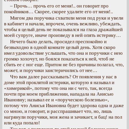
– Прочь… прочь его от меня!.. он говорит про
покойников… Скорее, скорее удалите его от меня!..
Мигом два поручика схватили меня под руки и увели
в кабинет и начали, впрочем, очень вежливо, убеждать,
чтобы я целый день не показывался на глаза дражайшей
моей супруге, иначе произведу в ней опять истерику…
Нечего было делать, просидел преспокойно и
безвыходно в одной комнате целый день. Хотя скоро
имел удовольствие услышать, что она и поручики с нею
громко хохочут, но боялся показаться к ней, чтоб не
сбить ее с ног еще. Притом не без причины полагал, что,
может, и поручики заистеричились от нее…
Что вам далее рассказывать? От появления у нас в
доме этой проклятой истерики, которую я называл и
«химерикой», потому что она ни с чего, так, всегда
почти при моем приближении, нападала на Анисью
Ивановну; называл ее и «поруческою болезнью»,
потому что Анисья Ивановна будет здорова одна и даже
со мною, и говорит, и расспрашивает что, но, лишь
нагрянули поручики, моя жена и зачикает, и бац! на пол
или куда попало!