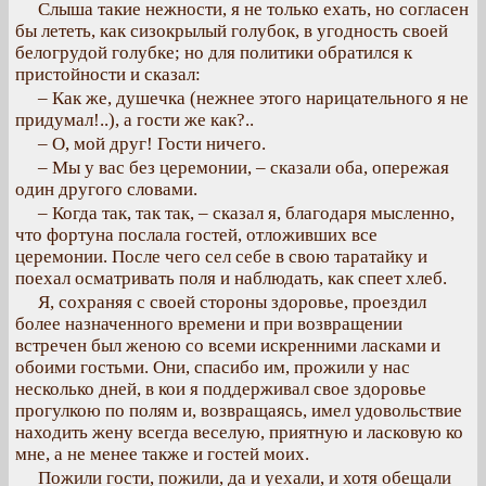
Слыша такие нежности, я не только ехать, но согласен
бы лететь, как сизокрылый голубок, в угодность своей
белогрудой голубке; но для политики обратился к
пристойности и сказал:
– Как же, душечка (нежнее этого нарицательного я не
придумал!..), а гости же как?..
– О, мой друг! Гости ничего.
– Мы у вас без церемонии, – сказали оба, опережая
один другого словами.
– Когда так, так так, – сказал я, благодаря мысленно,
что фортуна послала гостей, отложивших все
церемонии. После чего сел себе в свою таратайку и
поехал осматривать поля и наблюдать, как спеет хлеб.
Я, сохраняя с своей стороны здоровье, проездил
более назначенного времени и при возвращении
встречен был женою со всеми искренними ласками и
обоими гостьми. Они, спасибо им, прожили у нас
несколько дней, в кои я поддерживал свое здоровье
прогулкою по полям и, возвращаясь, имел удовольствие
находить жену всегда веселую, приятную и ласковую ко
мне, а не менее также и гостей моих.
Пожили гости, пожили, да и уехали, и хотя обещали