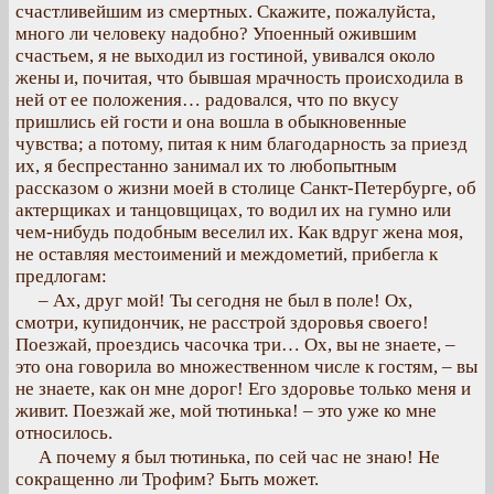
счастливейшим из смертных. Скажите, пожалуйста,
много ли человеку надобно? Упоенный ожившим
счастьем, я не выходил из гостиной, увивался около
жены и, почитая, что бывшая мрачность происходила в
ней от ее положения… радовался, что по вкусу
пришлись ей гости и она вошла в обыкновенные
чувства; а потому, питая к ним благодарность за приезд
их, я беспрестанно занимал их то любопытным
рассказом о жизни моей в столице Санкт-Петербурге, об
актерщиках и танцовщицах, то водил их на гумно или
чем-нибудь подобным веселил их. Как вдруг жена моя,
не оставляя местоимений и междометий, прибегла к
предлогам:
– Ах, друг мой! Ты сегодня не был в поле! Ох,
смотри, купидончик, не расстрой здоровья своего!
Поезжай, проездись часочка три… Ох, вы не знаете, –
это она говорила во множественном числе к гостям, – вы
не знаете, как он мне дорог! Его здоровье только меня и
живит. Поезжай же, мой тютинька! – это уже ко мне
относилось.
А почему я был тютинька, по сей час не знаю! Не
сокращенно ли Трофим? Быть может.