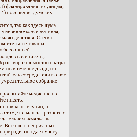
нного направления, а также
3) фланирования по улицам,
, 4) посещения думских
ится, так как здесь дума
и умеренно-консервативна,
 мало действия. Слегка
окоительное тиканье,
х бессоницей.
ю для своей газеты,
 раствора бромистого натра.
умать в течение двадцати
пытайтесь сосредоточить свое
 учредительное собрание –
просчитайте медленно и с
те писать.
онник конституции, и
ь о том, что мешает развитию
годетельном начальстве.
ве. Вообще о неприятных
о природе: она дает массу