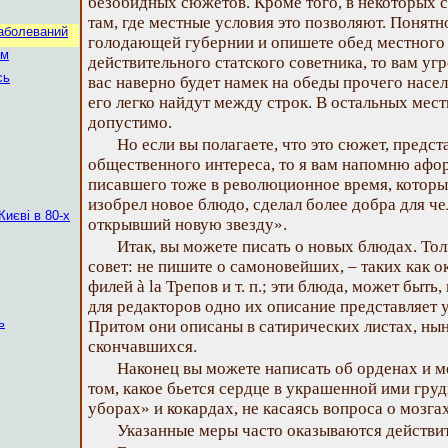
безобидных сюжетов. Кроме того, в некоторых с
там, где местные условия это позволяют. Понятно
аболеваний
голодающей губернии и опишете обед местного 
ем
действительного статского советника, то вам угр
сь
вас наверно будет намек на обеды прочего населе
его легко найдут между строк. В остальных мест
допустимо.
Но если вы полагаете, что это сюжет, пред
общественного интереса, то я вам напомню афо
писавшего тоже в революционное время, которы
изобрел новое блюдо, сделал более добра для че
Києві в 80-х
открывший новую звезду».
Итак, вы можете писать о новых блюдах. То
совет: не пишите о самоновейших, – таких как о
филей à la Трепов и т. п.; эти блюда, может быть
для редакторов одно их описание представляет
ь
Притом они описаны в сатирических листах, ны
скончавшихся.
Наконец вы можете написать об орденах и ме
том, какое бьется сердце в украшенной ими груд
уборах» и кокардах, не касаясь вопроса о мозг
Указанные меры часто оказываются действи