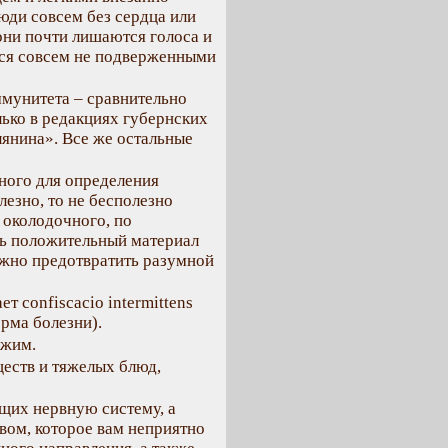
юди совсем без сердца или
 они почти лишаются голоса и
тся совсем не подверженными
ммунитета – сравнительно
ько в редакциях губернских
янина». Все же остальные
ного для определения
езно, то не бесполезно
 околодочного, по
ть положительный материал
ожно предотвратить разумной
т confiscacio intermittens
рма болезни).
ежим.
еств и тяжелых блюд,
щих нервную систему, а
твом, которое вам неприятно