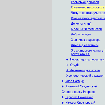
Російської держави
К лечению некоторых з
Чому я не став учител
Вже не можу вдержати
До конституції
Маленький фельєтон
Добра порада
З записок редактора
Лихо від електрики
З українського життя в 
роках XIX ст.
+
Переклади та переспіви
+
Студії
Алфавитный указатель
Хронологический указател
+
Улас Самчук
+
Анатолий Свидницкий
Слово о полку Игореве
+
Герасим Соколенко
+
Измаил Срезневский