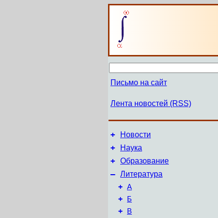
Письмо на сайт
Лента новостей (RSS)
+
Новости
+
Наука
+
Образование
–
Литература
+
А
+
Б
+
В