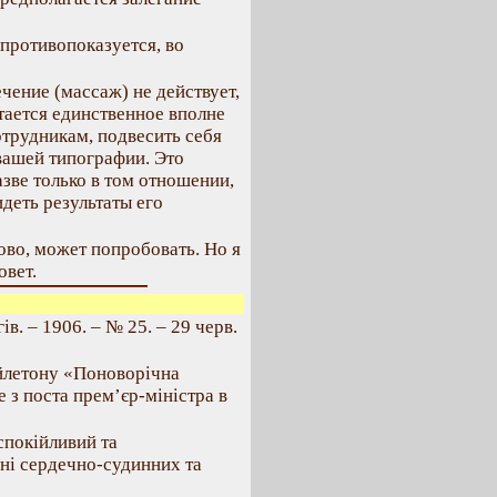
противопоказуется, во
чение (массаж) не действует,
тается единственное вполне
трудникам, подвесить себя
 вашей типографии. Это
азве только в том отношении,
деть результаты его
лово, может попробовать. Но я
овет.
в. – 1906. – № 25. – 29 черв.
ейлетону «Поноворічна
е з поста прем’єр-міністра в
спокійливий та
нні сердечно-судинних та