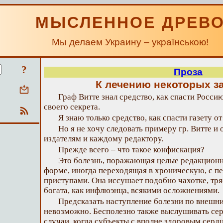
МЫСЛЕННОЕ ДРЕВ
Мы делаем Украину – українською!
?
Проза
К лечению некоторых з
Граф Витте знал средство, как спасти Россию
своего секрета.
Я знаю только средство, как спасти газету о
Но я не хочу следовать примеру гр. Витте и
издателям и каждому редактору.
Прежде всего – что такое конфискация?
Это болезнь, поражающая целые редакционн
форме, иногда переходящая в хроническую, с
приступами. Она иссушает подобно чахотке, тря
богата, как инфлюэнца, всякими осложнениями.
Предсказать наступление болезни по внешни
невозможно. Бесполезно также выслушивать серд
случаи, когда субъекты с вполне здоровым серд