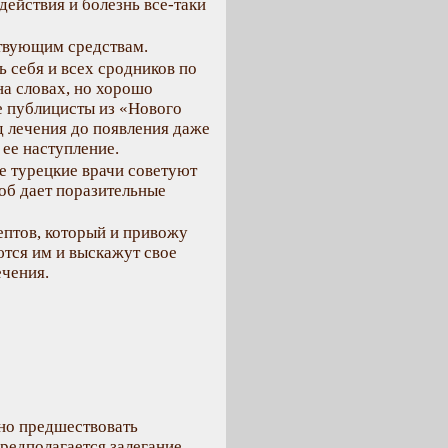
действия и болезнь все-таки
ствующим средствам.
 себя и всех сродников по
на словах, но хорошо
е публицисты из «Нового
д лечения до появления даже
ее наступление.
 турецкие врачи советуют
об дает поразительные
ептов, который и привожу
ются им и выскажут свое
ечения.
но предшествовать
редполагается залегание