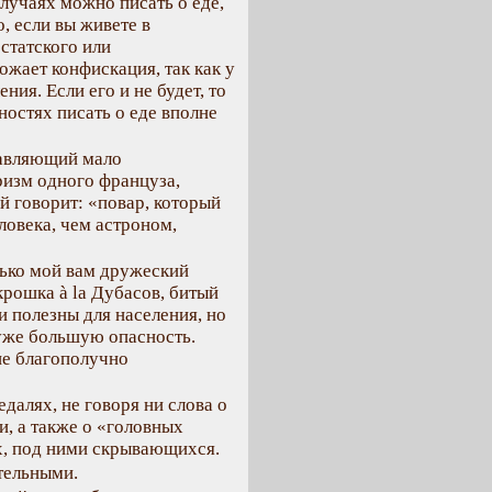
лучаях можно писать о еде,
, если вы живете в
статского или
ожает конфискация, так как у
ния. Если его и не будет, то
ностях писать о еде вполне
ставляющий мало
ризм одного француза,
й говорит: «повар, который
ловека, чем астроном,
лько мой вам дружеский
крошка à la Дубасов, битый
, и полезны для населения, но
 уже большую опасность.
не благополучно
далях, не говоря ни слова о
и, а также о «головных
ах, под ними скрывающихся.
тельными.