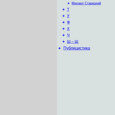
+
Михаил Старицкий
+
Т
+
У
+
Ф
+
Х
+
Ч
+
Ш – Щ
+
Публицистика