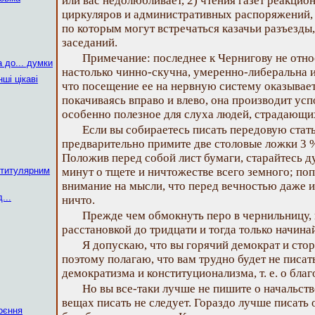
или вас недолюбливает, 2) чтения газет реакцио
циркуляров и административных распоряжений, 
по которым могут встречаться казачьи разъезды
заседаний.
Примечание: последнее к Чернигову не относ
 до... думки
настолько чинно-скучна, умеренно-либеральна 
нші цікаві
что посещение ее на нервную систему оказывает
покачиваясь вправо и влево, она производит усп
особенно полезное для слуха людей, страдающи
Если вы собираетесь писать передовую стать
предварительно примите две столовые ложки 3 %
Положив перед собой лист бумаги, старайтесь д
 титулярним
минут о тщете и ничтожестве всего земного; по
внимание на мысли, что перед вечностью даже и
...
ничто.
Прежде чем обмокнуть перо в чернильницу, 
расстановкой до тридцати и тогда только начинай
Я допускаю, что вы горячий демократ и стор
поэтому полагаю, что вам трудно будет не писат
демократизма и конституционализма, т. е. о бла
Но вы все-таки лучше не пишите о начальст
вещах писать не следует. Гораздо лучше писать 
оєння