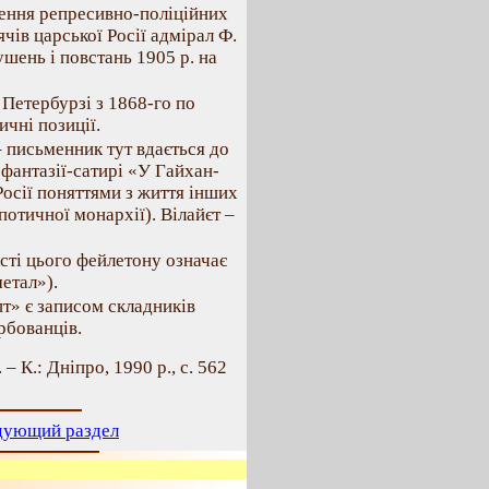
ення репресивно-поліційних
чів царської Росії адмірал Ф.
шень і повстань 1905 р. на
 Петербурзі з 1868-го по
ичні позиції.
 письменник тут вдається до
 фантазії-сатирі «У Гайхан-
 Росії поняттями з життя інших
потичної монархії). Вілайєт –
ксті цього фейлетону означає
етал»).
пт» є записом складників
рбованців.
 – К.: Дніпро, 1990 р., с. 562
дующий раздел