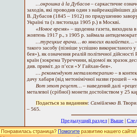
…окрошка à la Дубасов
– саркастичне означ
заходів, які проводив один з найреакційніших дія
В. Дубасов (1845 – 1912) по придушенню завору
Україні та (з листопада 1905 р.) в Москві.
«Новое время»
– щоденна газета, виходила в
жовтень 1917 р., з 1905 р. займала антидемократ
…турецкие врачи… во многих вилайетах…
–
такого засобу (пізніше успішно використаного у
бея»), як означення реалій політичної дійсності
країн (зокрема Туреччини, відомої як зразок дес
див. приміт. до п’єси «У Гайхан-бея».
… рекомендуют металлотерапию
– в конте
дачу хабаря (від метонімічної назви грошей – «м
Вот этот рецепт…
– наведений далі «реце
металевої (срібної) монети достоїнством у 25 ка
Подається за виданням
:
Самійленко В.
Твори.
– 565.
Предыдущий раздел
|
Выше
|
Сле
Понравилась страница?
Помогите
развитию нашего сайта!