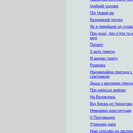
Ідейний чоловік
Під Новий рік
Бездимний тютюн
Як я перейшов од слова
Про душі, про п’яти та і
речі
Патріот
З моїх пригод
Я видаю газету
Розмова
Надзвичайна пригода з
совітником
Дещо з весняних пригод
Про київські вибори
На Великдень
Від Києва до Чернігова
Немножко конституции
У Полтавщині
Утренняя заря
Нові способи до заспок