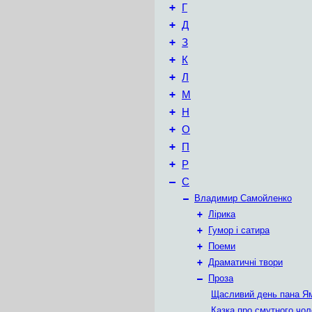
+
Г
+
Д
+
З
+
К
+
Л
+
М
+
Н
+
О
+
П
+
Р
–
С
–
Владимир Самойленко
+
Лірика
+
Гумор і сатира
+
Поеми
+
Драматичні твори
–
Проза
Щасливий день пана Я
Казка про смутного чол