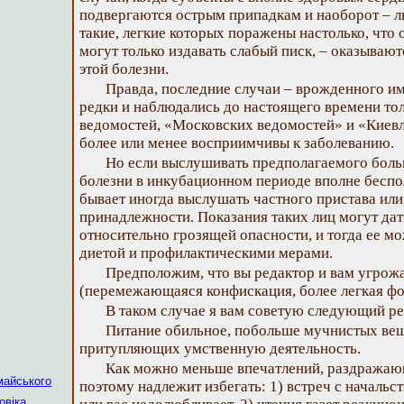
подвергаются острым припадкам и наоборот – л
такие, легкие которых поражены настолько, что
могут только издавать слабый писк, – оказываю
этой болезни.
Правда, последние случаи – врожденного и
редки и наблюдались до настоящего времени тол
ведомостей, «Московских ведомостей» и «Киевл
более или менее восприимчивы к заболеванию.
Но если выслушивать предполагаемого боль
болезни в инкубационном периоде вполне беспол
бывает иногда выслушать частного пристава или
принадлежности. Показания таких лиц могут да
относительно грозящей опасности, и тогда ее м
диетой и профилактическими мерами.
Предположим, что вы редактор и вам угрожае
(перемежающаяся конфискация, более легкая фо
В таком случае я вам советую следующий р
Питание обильное, побольше мучнистых вещ
притупляющих умственную деятельность.
Как можно меньше впечатлений, раздражаю
майського
поэтому надлежит избегать: 1) встреч с начальс
овіка