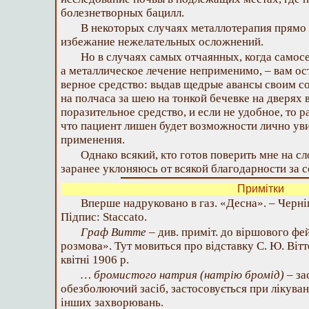
болезнетворных бацилл.
В некоторых случаях металлотерапия прямо 
избежание нежелательных осложнений.
Но в случаях самых отчаянных, когда самосе
а металлическое лечение неприменимо, – вам ос
верное средство: выдав щедрые авансы своим со
на полчаса за шею на тонкой бечевке на дверях
поразительное средство, и если не удобное, то р
что пациент лишен будет возможности лично уви
применения.
Однако всякий, кто готов поверить мне на с
заранее уклоняюсь от всякой благодарности за с
Примітки
Вперше надруковано в газ. «Десна». – Чернігі
Підпис: Staccato.
Граф Витте –
див. приміт. до віршового ф
розмова». Тут мовиться про відставку С. Ю. Вітт
квітні 1906 р.
… бромистого натрия (натрію бромід)
– за
обезболюючий засіб, застосовується при лікува
інших захворювань.