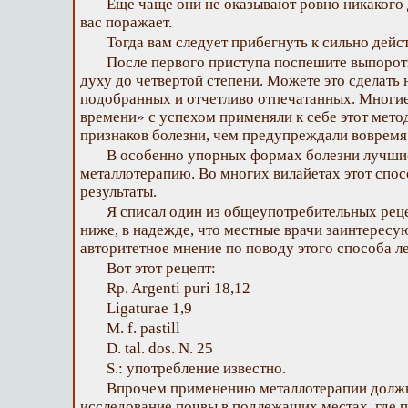
Еще чаще они не оказывают ровно никакого 
вас поражает.
Тогда вам следует прибегнуть к сильно дей
После первого приступа поспешите выпороть
духу до четвертой степени. Можете это сделать 
подобранных и отчетливо отпечатанных. Многи
времени» с успехом применяли к себе этот мето
признаков болезни, чем предупреждали вовремя 
В особенно упорных формах болезни лучшие
металлотерапию. Во многих вилайетах этот спос
результаты.
Я списал один из общеупотребительных рец
ниже, в надежде, что местные врачи заинтересу
авторитетное мнение по поводу этого способа л
Вот этот рецепт:
Rp. Argenti puri 18,12
Ligaturae 1,9
М. f. pastill
D. tal. dos. N. 25
S.: употребление известно.
Впрочем применению металлотерапии долж
исследование почвы в подлежащих местах, где п