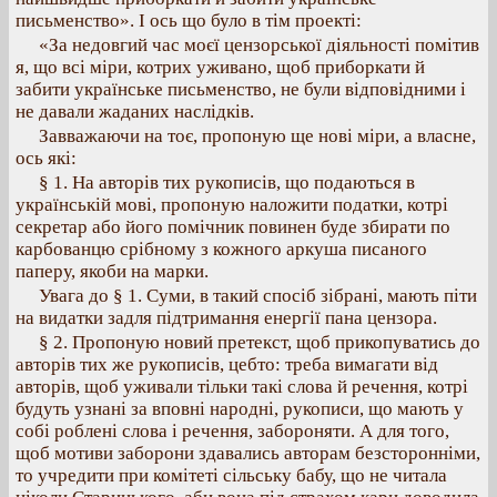
письменство». І ось що було в тім проекті:
«За недовгий час моєї цензорської діяльності помітив
я, що всі міри, котрих уживано, щоб приборкати й
забити українське письменство, не були відповідними і
не давали жаданих наслідків.
Завважаючи на тоє, пропоную ще нові міри, а власне,
ось які:
§ 1. На авторів тих рукописів, що подаються в
українській мові, пропоную наложити податки, котрі
секретар або його помічник повинен буде збирати по
карбованцю срібному з кожного аркуша писаного
паперу, якоби на марки.
Увага до § 1. Суми, в такий спосіб зібрані, мають піти
на видатки задля підтримання енергії пана цензора.
§ 2. Пропоную новий претекст, щоб прикопуватись до
авторів тих же рукописів, цебто: треба вимагати від
авторів, щоб уживали тільки такі слова й речення, котрі
будуть узнані за вповні народні, рукописи, що мають у
собі роблені слова і речення, забороняти. А для того,
щоб мотиви заборони здавались авторам безсторонніми,
то учредити при комітеті сільську бабу, що не читала