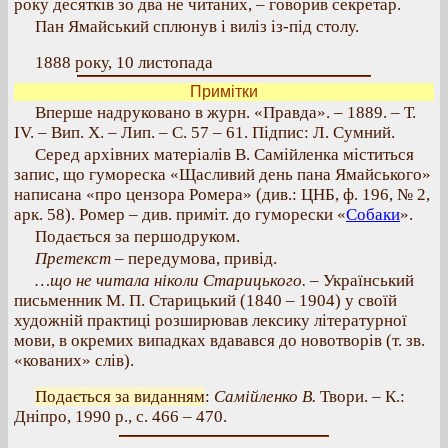
року десятків зо два не читаних, – говорив секретар.
Пан Ямайський сплюнув і виліз із-під столу.
1888 року, 10 листопада
Примітки
Вперше надруковано в журн. «Правда». – 1889. – Т.
IV. – Вип. X. – Лип. – С. 57 – 61. Підпис: Л. Сумний.
Серед архівних матеріалів В. Самійленка міститься
запис, що гумореска «Щасливий день пана Ямайського»
написана «про цензора Ромера» (див.: ЦНБ, ф. 196, № 2,
арк. 58). Ромер – див. приміт. до гуморески «
Собаки
».
Подається за першодруком.
Претекст –
передумова, привід.
…що не читала ніколи Старицького.
– Український
письменник М. П. Старицький (1840 – 1904) у своїй
художній практиці розширював лексику літературної
мови, в окремих випадках вдавався до новотворів (т. зв.
«кованих» слів).
Подається за виданням
:
Самійленко В.
Твори. – К.:
Дніпро, 1990 р., с. 466 – 470.