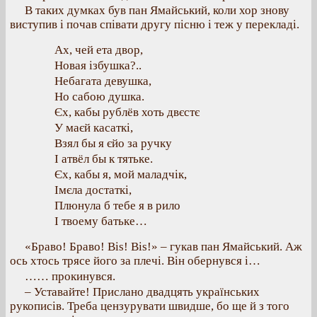
В таких думках був пан Ямайський, коли хор знову
виступив і почав співати другу пісню і теж у перекладі.
Ах, чей ета двор,
Новая ізбушка?..
Небагата девушка,
Но сабою душка.
Єх, кабы рублёв хоть двєстє
У маєй касаткі,
Взял бы я єйо за ручку
I атвёл бы к тятьке.
Єх, кабы я, мой маладчік,
Імєла достаткі,
Плюнула б тебе я в рило
I твоему батьке…
«Браво! Браво! Bis! Bis!» – гукав пан Ямайський. Аж
ось хтось трясе його за плечі. Він обернувся і…
…… прокинувся.
– Уставайте! Прислано двадцять українських
рукописів. Треба цензурувати швидше, бо ще й з того