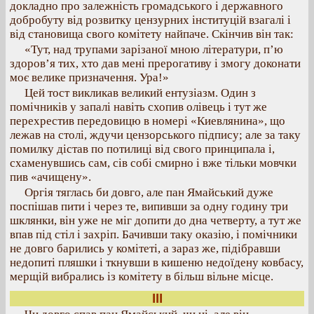
докладно про залежність громадського і державного
добробуту від розвитку цензурних інституцій взагалі і
від становища свого комітету найпаче. Скінчив він так:
«Тут, над трупами зарізаної мною літератури, п’ю
здоров’я тих, хто дав мені прерогативу і змогу доконати
моє велике призначення. Ура!»
Цей тост викликав великий ентузіазм. Один з
помічників у запалі навіть схопив олівець і тут же
перехрестив передовицю в номері «Киевлянина», що
лежав на столі, ждучи цензорського підпису; але за таку
помилку дістав по потилиці від свого принципала і,
схаменувшись сам, сів собі смирно і вже тільки мовчки
пив «ачищену».
Оргія тяглась би довго, але пан Ямайський дуже
поспішав пити і через те, випивши за одну годину три
шклянки, він уже не міг допити до дна четверту, а тут же
впав під стіл і захріп. Бачивши таку оказію, і помічники
не довго барились у комітеті, а зараз же, підібравши
недопиті пляшки і ткнувши в кишеню недоїдену ковбасу,
мерщій вибрались із комітету в більш вільне місце.
III