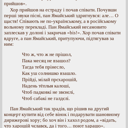
прийшов».
Хор прийшов на естраду і почав співати. Почувши
перші звуки пісні, пан Ямайський здригнувся: але… О
щастя! Співають не по-українському, а в російському
вольному перекладі. Пан Ямайський несамовито
заплескав у долоні і закричав «bis!». Хор почав співати
вдруге, а пан Ямайський, притупуючи, підтягував за
ним:
Что ж, что ж не прішол,
Пака месяц не взашол?
Тагда тебя прінесло,
Как уш солнишко взашло.
Прійді, мілай прєхарошій,
Надень тёплыя калоші,
Чтоб падковкі не звєнєлі,
Чтоб сабакі не галдєлі.
Пан Ямайський так зрадів, що рішив на другий
концерт купити від себе вінок і подарувати шановному
дирижерові хору; бо хоч він і хахол родом, а «відать,
что харошій чєлавєк, да і того… поют харашо».