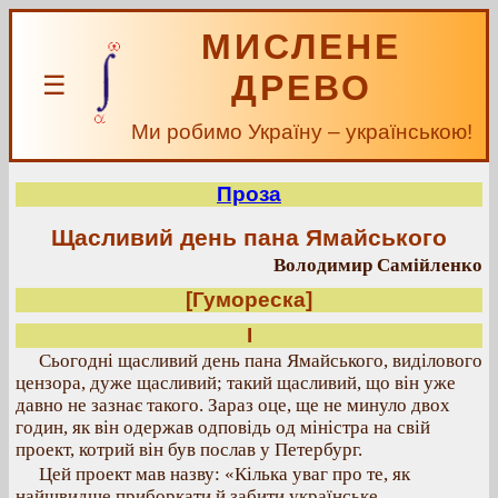
МИСЛЕНЕ
ДРЕВО
☰
Ми робимо Україну – українською!
Проза
Щасливий день пана Ямайського
Володимир Самійленко
[Гумореска]
І
Сьогодні щасливий день пана Ямайського, виділового
цензора, дуже щасливий; такий щасливий, що він уже
давно не зазнає такого. Зараз оце, ще не минуло двох
годин, як він одержав одповідь од міністра на свій
проект, котрий він був послав у Петербург.
Цей проект мав назву: «Кілька уваг про те, як
найшвидше приборкати й забити українське