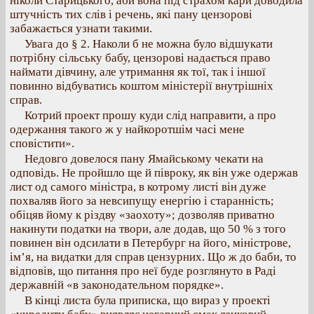
ніколи Старицького, аби вона під страхом кари доводила
штучність тих слів і речень, які пану цензорові
забажається узнати такими.
Увага до § 2. Наколи б не можна було відшукати
потрібну сільську бабу, цензорові надається право
наймати дівчину, але утримання як тої, так і іншої
повинно відбуватись коштом міністерії внутрішніх
справ.
Котрий проект прошу куди слід направити, а про
одержання такого ж у найкоротшім часі мене
сповістити».
Недовго довелося пану Ямайському чекати на
одповідь. Не пройшло ще й півроку, як він уже одержав
лист од самого міністра, в котрому листі він дуже
похваляв його за невсипущу енергію і старанність;
обіцяв йому к різдву «заохоту»; дозволяв приватно
накинути податки на твори, але додав, що 50 % з того
повинен він одсилати в Петербург на його, міністрове,
ім’я, на видатки для справ цензурних. Що ж до баби, то
відповів, що питання про неї буде розглянуто в Раді
державній «в законодательном порядке».
В кінці листа була приписка, що вираз у проекті