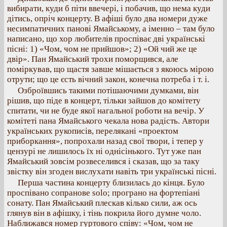
вибирати, куди б піти ввечері, і побачив, що нема куди
дітись, опріч концерту. В афіші було два номери дуже
несимпатичних панові Ямайському, а іменно – там було
написано, що хор любителів проспіває дві українські
пісні: 1) «Чом, чом не прийшов»; 2) «Ой чий же це
двір». Пан Ямайський трохи поморщився, але
поміркував, що щастя завше мішається з якоюсь мірою
отрути; що це єсть вічний закон, конечна потреба і т. і.
Озброївшись такими потішаючими думками, він
рішив, що піде в концерт, тільки зайшов до комітету
спитати, чи не буде якої нагальної роботи на вечір. У
комітеті пана Ямайського чекала нова радість. Автори
українських рукописів, перелякані «проектом
приборкання», попрохали назад свої твори, і тепер у
цензурі не лишилось їх ні однісінького. Тут уже пан
Ямайський зовсім розвеселився і сказав, що за таку
звістку він згоден вислухати навіть три українські пісні.
Перша частина концерту близилась до кінця. Було
проспівано сопранове solo; програно на фортепіані
сонату. Пан Ямайський плескав кілько сили, аж ось
глянув він в афішку, і тінь покрила його думне чоло.
Наближався номер гуртового співу: «Чом, чом не