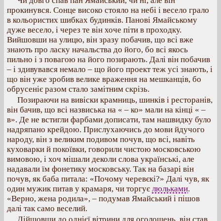
Чи довго спав пан Ямайський, чи ні, але він
прокинувся. Сонце високо стояло на небі і весело грало
в кольористих шибках будинків. Панові Ямайському
дуже весело, і через те він хоче піти в проходку.
Вийшовши на улицю, він зразу побачив, що всі вже
знають про ласку начальства до його, бо всі якось
пильно і з повагою на його позирають. Далі він побачив
– і здивувався немало – що його проект теж усі знають, і
що він уже зробив велике враження на мешканців, бо
обрусеніє разом стало замітним скрізь.
Позираючи на вивіски крамниць, шинків і ресторанів,
він бачив, що всі назвиська на « – ко» мали на кінці « –
в». Де не встигли фарбами дописати, там нашвидку було
надряпано крейдою. Прислухаючись до мови йдучого
народу, він з великим подивом почув, що всі, навіть
куховарки й покоївки, говорили чистою московською
вимовою, і хоч мішали деколи слова українські, але
надавали їм фонетику московську. Так на базарі він
почув, як баба питала: «Почому черевєкі?» Далі чув, як
один мужик питав у крамаря, чи торгує
люльками
.
«Верно, жена родила», – подумав Ямайський і пішов
далі так само веселий.
Дійшовши до однієї вітрини для оголошень, він став