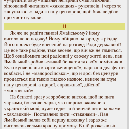
«учредити бабу» виявляє негарний смак язиковий,
зіпсований читанням «хахлацких» рукописів, і через те
«внушалось» надалі пану цензорові, щоб більше дбав
про чистоту мови.
II
Як же не радіти панові Ямайському? йому
виголошено подяку! Йому обіцяно нагороду к різдву!
Його проект буде внесений на розгляд Ради державної!
Це все таке радісне, таке веселе, що він аж не тямиться.
Щоб ознайомити цей радісний у своєму житті день, пан
Ямайський зробив великий бенкет для своїх помічників.
Було куплено дві кварти «ачищеної», нарізано два фунти
ковбаси, і не «малоросійської», що й досі без цензури
продається під такою гидкою назвою, неначе на глум
пану цензорові, а щирої, справжньої, дійсної
«масковской».
На бенкеті зразу ж зроблено внесок, щоб не пити
чарками, бо слово чарка, яко широко вживане в
українській мові, дуже гидке та й звичай пити чарками
«хахлацкий». Поставлено пити «стаканами». Пан
Ямайський налив собі першу шклянку і зараз же
виголосив вельми красну промову. В ній розказав він