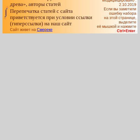
Модифицировано :
древа», авторы статей
2.10.2019
Если вы заметили
Перепечатка статей с сайта
ошибку набора
приветствуется при условии ссылки
на этой странице,
выделите
(гиперссылки) на наш сайт
её мышкой и нажмите
Сайт живет на
Смереке
Ctrl+Enter
.