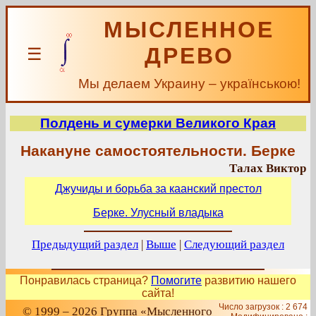
МЫСЛЕННОЕ
ДРЕВО
☰
Мы делаем Украину – українською!
Полдень и сумерки Великого Края
Накануне самостоятельности. Берке
Талах Виктор
Джучиды и борьба за каанский престол
Берке. Улусный владыка
Предыдущий раздел
|
Выше
|
Следующий раздел
Понравилась страница?
Помогите
развитию нашего
сайта!
Число загрузок : 2 674
© 1999 – 2026 Группа «Мысленного