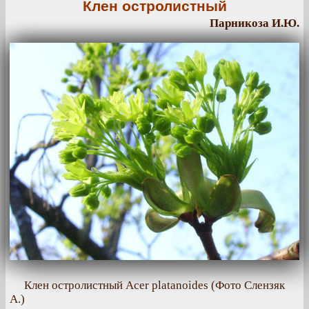
Клен остролистный
Парникоза И.Ю.
Клен остролистный Acer platanoides (Фото Слензяк
А.)