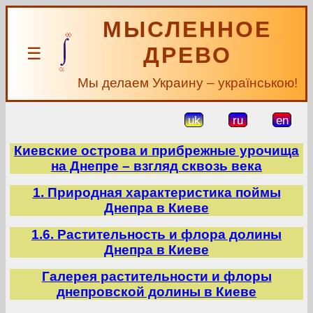
МЫСЛЕННОЕ
ДРЕВО
☰
Мы делаем Украину – українською!
uk
ru
en
Киевские острова и прибрежные урочища
на Днепре – взгляд сквозь века
1. Природная характеристика поймы
Днепра в Киеве
1.6. Растительность и флора долины
Днепра в Киеве
Галерея растительности и флоры
днепровской долины в Киеве