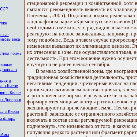
стационарной рекреации и хозяйственной, хотя 
пытаются рекомендовать включать их в заповедн
 ССР
Панченко , 2005). Подобный подход реализован 
ландшафтном парке «Кременчугские плавни» (Га
токе
необходимо отметить, что ряд видов, в частност
реагируют на полное заповедника, например, п
ежные
квозь века
тому подобное. Ведь в таком случае прогресс
изменения вызывают их элиминацию ценозов. Э
их отнесения к зоне, где осуществляется такая, 
стика поймы
деятельность. При этом кошение нужно осущест
вручную и не ранее начала сентября.
менные
Днепра в
В рамках хозяйственной зоны, где неограни
традиционная хозяйственная деятельность, при
ания и
негативные тенденции: чрезмерный выпас на пас
а в Киеве
происходит активная экспансия сорняков, в зем
пра в Киеве
агротехнические нормы, в результате чего на з
ны Днепра в
формируются мощные центры размножения сорня
экспансируют на прилегающие земли. Несмотря 
ра в Киеве
растений, зависящие от ограниченного хозяйств
 и флора
включать в состав зоны регулируемой рекреаци
подчеркнуть, что независимо от того, в какую з
ы
популяция редкого растения или фрагмент рарит
поймы