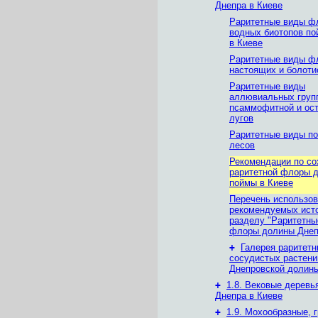
Днепра в Киеве
Раритетные виды ф
водных биотопов п
в Киеве
Раритетные виды ф
настоящих и болоти
Раритетные виды
аллювиальных груп
псаммофитной и ос
лугов
Раритетные виды п
лесов
Рекомендации по с
раритетной флоры 
поймы в Киеве
Перечень использов
рекомендуемых исто
разделу "Раритетны
флоры долины Днеп
+
Галерея раритетн
сосудистых растени
Днепровской долины
+
1.8. Вековые деревь
Днепра в Киеве
+
1.9. Мохообразные, 