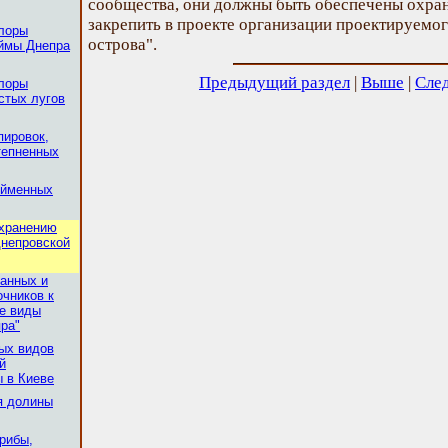
сообщества, они должны быть обеспечены охран
закрепить в проекте организации проектируем
лоры
острова".
оймы Днепра
Предыдущий раздел
|
Выше
|
Сле
лоры
стых лугов
пировок,
тепненных
ойменных
охранению
днепровской
анных и
чников к
е виды
ра"
ых видов
й
 в Киеве
я долины
грибы,