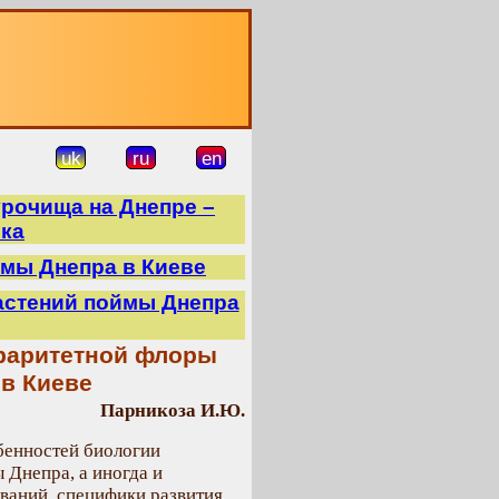
О
uk
ru
en
рочища на Днепре –
ека
ймы Днепра в Киеве
астений поймы Днепра
раритетной флоры
в Киеве
Парникоза И.Ю.
бенностей биологии
Днепра, а иногда и
ваний, специфики развития