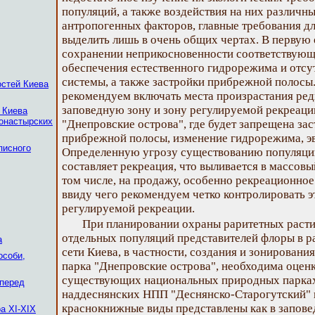
популяций, а также воздействия на них различн
антропогенных факторов, главные требования д
выделить лишь в очень общих чертах. В первую 
сохранении неприкосновенности соответствующ
обеспечения естественного гидрорежима и отсу
системы, а также застройки прибрежной полосы.
остей Киева
рекомендуем включать места произрастания ред
заповедную зону и зону регулируемой рекреац
 Киева
монастырских
"Днепровские острова", где будет запрещена зас
прибрежной полосы, изменение гидрорежима, эв
писного
Определенную угрозу существованию популяци
составляет рекреация, что выливается в массовы
том числе, на продажу, особенно рекреационное
ввиду чего рекомендуем четко контролировать э
регулируемой рекреации.
При планировании охраны раритетных расти
отдельных популяций представителей флоры в р
а
сети Киева, в частности, создания и зонирован
особи,
парка "Днепровские острова", необходима оценк
существующих национальных природных парках. 
 перед
наддеснянских НПП "Деснянско-Старогутский" 
краснокнижные виды представлены как в заповедн
а XI-XIX