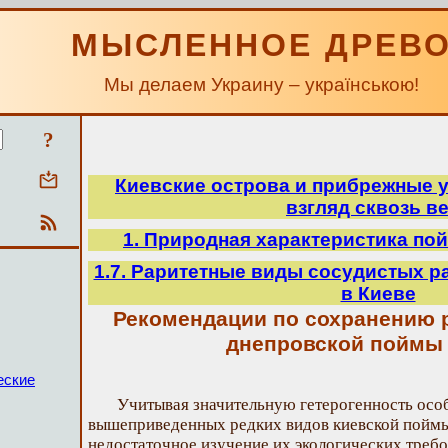
МЫСЛЕННОЕ ДРЕВ
Мы делаем Украину – українською!
?
Киевские острова и прибрежные у
взгляд сквозь в
1. Природная характеристика по
1.7. Раритетные виды сосудистых р
в Киеве
Рекомендации по сохранению 
днепровской поймы 
еские
Учитывая значительную гетерогенность осо
вышеприведенных редких видов киевской поймы 
недостаточное изучение их экологических требо