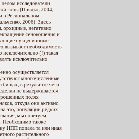
в целом исследователи
ой зоны (Прядко, 2004;
и в Региональном
льченко, 2006). Здесь
и, орхидные, негативно
рекращение сенокошения и
ирующие сукцесионные
то вызывает необходимость
но исключительно (!) такая
влять исключительно
ченно осуществляется
сутствуют многочисленные
тбищах, в результате чего
леделии не выдерживается
аброшенных полях
ков, откуда они активно
на это, популяции редких
ования, мы советуем
и. Необходимо также
ону НПП попала та или иная
етного растительного