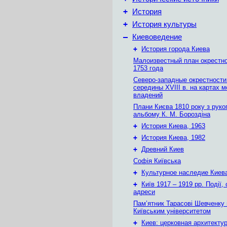
+
История
+
История культуры
–
Киевоведение
+
История города Киева
Малоизвестный план окрестн
1753 года
Северо-западные окрестности
середины XVIII в. на картах 
владений
Плани Києва 1810 року з руко
альбому К. М. Бороздіна
+
История Киева, 1963
+
История Киева, 1982
+
Древний Киев
Софія Київська
+
Культурное наследие Киев
+
Київ 1917 – 1919 рр. Події, 
адреси
Пам’ятник Тарасові Шевченку
Київським університетом
+
Киев: церковная архитектур