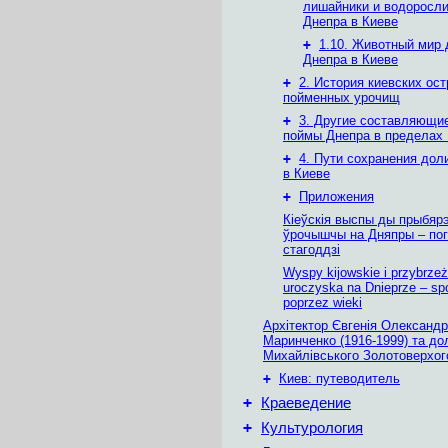
лишайники и водоросл
Днепра в Киеве
+
1.10. Животный мир
Днепра в Киеве
+
2. История киевских ост
пойменных урочищ
+
3. Другие составляющи
поймы Днепра в пределах
+
4. Пути сохранения дол
в Киеве
+
Приложения
Кіеўскія выспы ды прыбяр
ўрочышчы на Дняпры – пог
стагоддзі
Wyspy kijowskie i przybrze
uroczyska na Dnieprze – spo
poprzez wieki
Архітектор Євгенія Олександр
Маринченко (1916-1999) та до
Михайлівського Золотоверхог
+
Киев: путеводитель
+
Краеведение
+
Культурология