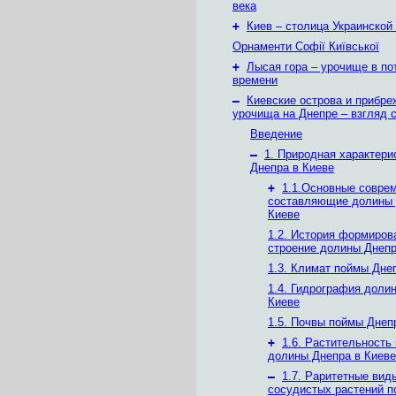
века
+
Киев – столица Украинской
Орнаменти Софії Київської
+
Лысая гора – урочище в по
времени
–
Киевские острова и прибр
урочища на Днепре – взгляд с
Введение
–
1. Природная характери
Днепра в Киеве
+
1.1.Основные совре
составляющие долины 
Киеве
1.2. История формиров
строение долины Днепр
1.3. Климат поймы Дне
1.4. Гидрография доли
Киеве
1.5. Почвы поймы Днеп
+
1.6. Растительность
долины Днепра в Киеве
–
1.7. Раритетные вид
сосудистых растений 