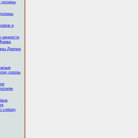
и долины
 долины
ровов и
е ценности
 Киева
ины Днепра
эжныя
ляд скрозь
żne
jrzenie
івна
ля
о собору