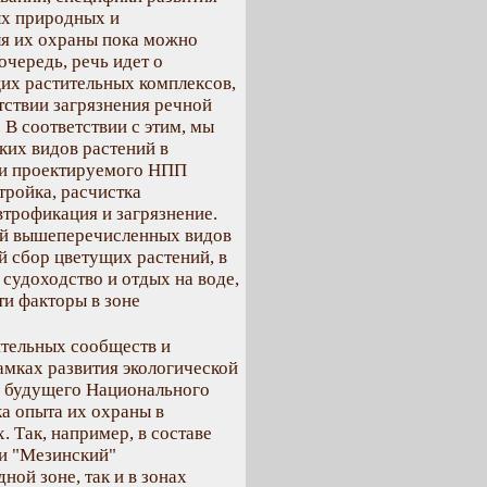
ых природных и
ля их охраны пока можно
очередь, речь идет о
их растительных комплексов,
тствии загрязнения речной
 В соответствии с этим, мы
ких видов растений в
ии проектируемого НПП
тройка, расчистка
трофикация и загрязнение.
й вышеперечисленных видов
й сбор цветущих растений, в
 судоходство и отдых на воде,
ти факторы в зоне
тельных сообществ и
амках развития экологической
ия будущего Национального
а опыта их охраны в
Так, например, в составе
и "Мезинский"
ой зоне, так и в зонах