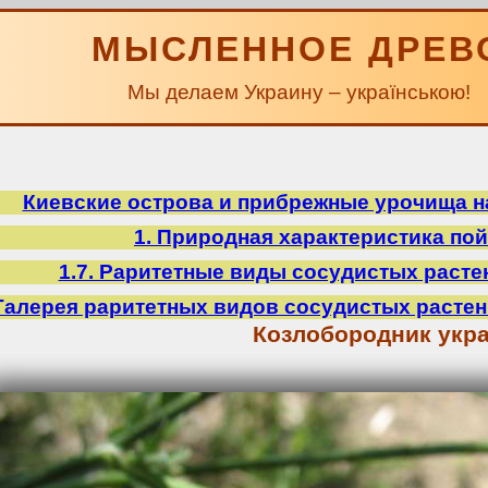
МЫСЛЕННОЕ ДРЕВ
Мы делаем Украину – українською!
Киевские острова и прибрежные урочища на
1. Природная характеристика по
1.7. Раритетные виды сосудистых расте
Галерея раритетных видов сосудистых расте
Козлобородник укр