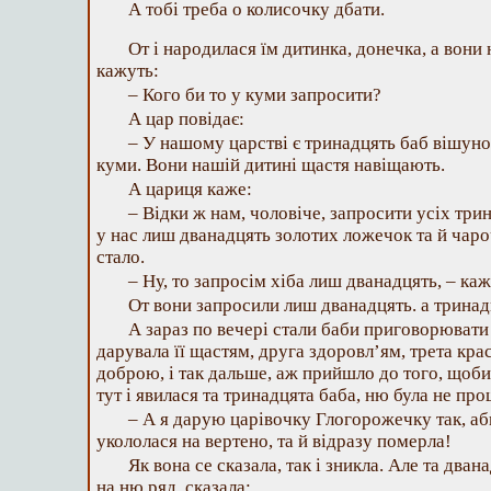
А тобі треба о колисочку дбати.
От і народилася їм дитинка, донечка, а вони
кажуть:
– Кого би то у куми запросити?
А цар повідає:
– У нашому царстві є тринадцять баб вішунок
куми. Вони нашій дитині щастя навіщають.
А цариця каже:
– Відки ж нам, чоловіче, запросити усіх три
у нас лиш дванадцять золотих ложечок та й чароч
стало.
– Ну, то запросім хіба лиш дванадцять, – каж
От вони запросили лиш дванадцять. а тринад
А зараз по вечері стали баби приговорювати
дарувала її щастям, друга здоровл’ям, трета кр
доброю, і так дальше, аж прийшло до того, щоби
тут і явилася та тринадцята баба, ню була не про
– А я дарую царівочку Глогорожечку так, аб
укололася на вертено, та й відразу померла!
Як вона се сказала, так і зникла. Але та два
на ню ряд, сказала: