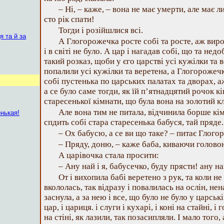
– Ні, – каже, – вона не має умерти, але має л
сто рік спати!
Тогди і розійшлися всі.
я та й за
А Глогорожечка росте собі та росте, аж виро
і в світі не було. А цар і нагадав собі, що та нед
такий розказ, щоби у єго царстві усі кужілки та 
попалили усі кужілки та веретена, а Глогорожечка
собі пустенька по царських палатах та дворах, а
а се було саме тогди, як їй п’ятнадцятий рочок к
старесенької кімнати, що була вона на золотий к
Але вона тим не питала, відчинила борше кім
енькая!
спдить собі стара старесенька бабуся, тай пряде.
– Ох бабусю, а се ви що таке? – питає Глого
– Пряду, доню, – каже баба, киваючи головою
А царівочка стала просити:
– Ану най і я, бабусечко, буду прясти! ану н
От і вихопила бабі веретено з рук, та коли н
вкололась, так відразу і повалилась на ослін, нен
заснула, а за нею і все, що було не було у царські
цар, і цариця. і слуги і кухарі, і коні на стайні, і
на стіні, як лазили, так позасипляли. І мало того,