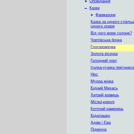
+
Оповідання
–
Казки
+
Фармазони
Казка за одного стрільц
одного опиря
Від чого море солоне?
Чортівська бочка
Глогорожечка
Золота кісочка
Голодний чорт
Іголка-угорка претонес
Нікс
Мудра жінка
Бідний Михась
Хитрий кравець
Місяці-королі
Коточий каменець
Бідалашко
Адам і Єва
Підмінча