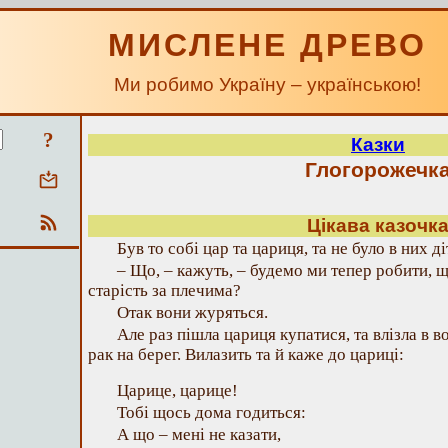
МИСЛЕНЕ ДРЕВО
Ми робимо Україну – українською!
?
Казки
Глогорожечк
Цікава казочк
Був то собі цар та цариця, та не було в них д
– Що, – кажуть, – будемо ми тепер робити, що
старість за плечима?
Отак вони журяться.
Але раз пішла цариця купатися, та влізла в во
рак на берег. Вилазить та й каже до цариці:
Царице, царице!
Тобі щось дома годиться:
А що – мені не казати,