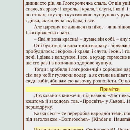
днини сто рік, як Глогорожечка спала. От він уві
спало, як зразу: і король, і краля, і слуги, і коні, 
по стінах, і кухар з кухтиковою чупруною у руках
і дівка, як каплуна скубала, і все.
Але царевич не дивився на нічо, – лиш пішов 
Глогорожечка спала.
– Яка ж вона красна! – думає він собі, – ану 
От і будить її, а вона тогди відразу і зірвалас
пробудилось: і король, і краля, і слуги, і коні. і 
печі, і дівка з каплуном, і все, а кухар термосив 
ще єго раз і в потилицю здорово лупнув.
Тогди і зробили Глогорожечці з хорошим царе
сім пар чобіт гуляючи подер, а як стали на віват 
сюди забіг, аби вам сю казочку розповісти. От во
Примітки
Друковано в книжечці під назвою «Ластівка,
коштомъ й заходомъ тов. «Просвіта» у Львові, 18
першодруку.
Казка сеся – се переробка народної теми, по
під заголовком «Dornröschen» (Kinder u. Hausmär
Подається за виданням
:
Федькович Ю.
Писан