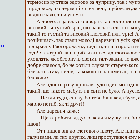
термосив кухтика здорово за чуприну, так з чупр
піродраха, що дерла пір’я на печі, шубовстнула з
видно стало, та й уснула.
А доокола царського двора став рости глогов
високий, та густий вріс, що навіть і золотого ког
такий то густий та високий глоговий пліт уріс! А 
розійшлась, так стали молоді царевичі з усіх кра
ча
прекрасну Глогорожечку видіти, та її з проклятт
годі! як котрий лиш приближиться до глоголового
ухоплять, як обгорнуть своїми галузками, то вже 
добре сталося, бо не хотіли слухати стареньког
близько замку сидів, та кожного напоминав, хто
ближився.
Але одного разу приїхав туди один молоден
такий, що такого мабуть і в світі не було. А пуст
– Не іди туди, синку, бо тебе би шкода було,
марно погиб, як ті другі!
Але царевич каже:
– Що ж робити, дідусю, коли я мушу іти, бо м
ішов!
От і пішов він до глогового плоту. Але пліт 
галузками, як тих других. лиш проступився єму к