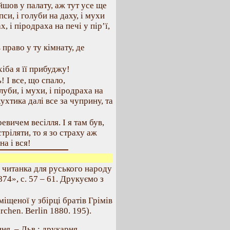
йшов у палату, аж тут усе ще
і пси, і голуби на даху, і мухи
, і піродраха на печі у пір’ї,
право у ту кімнату, де
хіба я її прибуджу!
ь! І все, що спало,
голуби, і мухи, і піродраха на
кухтика далі все за чуприну, та
вичем весілля. І я там був,
стріляти, то я зо страху аж
на і вся!
 читанка для руського народу
74», с. 57 – 61. Друкуємо з
міщеної у збірці братів Грімів
chen. Berlin 1880. 195).
ня. – Льв.: друкарня