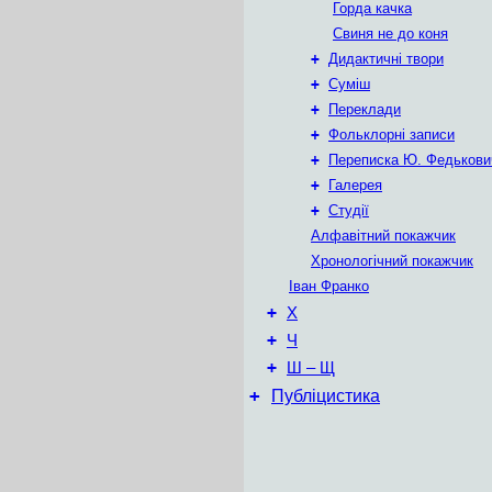
Горда качка
Свиня не до коня
+
Дидактичні твори
+
Суміш
+
Переклади
+
Фольклорні записи
+
Переписка Ю. Федькови
+
Галерея
+
Студії
Алфавітний покажчик
Хронологічний покажчик
Іван Франко
+
Х
+
Ч
+
Ш – Щ
+
Публіцистика