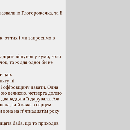
 назвали ю Глогорожечка, та й
, от тих і ми запросимо в
надцять віщунок у куми, коли
ок, то ж для одної би не
е цар.
цяту ні.
 і офіровщину давати. Одна
асою великою, четверта долею
 дванадцята її дарувала. Аж
шена, та й каже з серцем:
и вона на п’ятнадцятім року
надцята баба, що то приходив