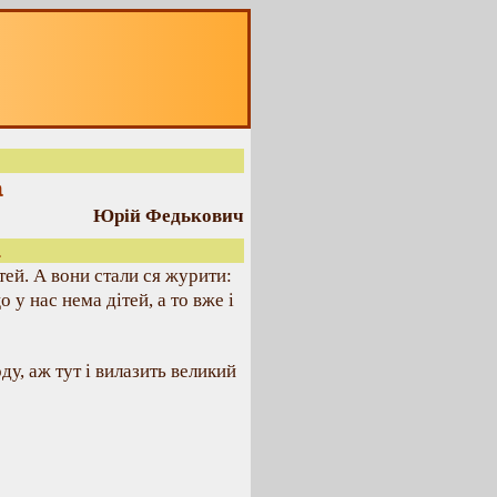
а
Юрій Федькович
а
ітей. А вони стали ся журити:
 у нас нема дітей, а то вже і
ду, аж тут і вилазить великий