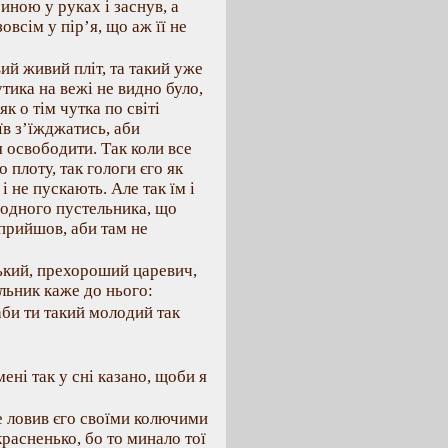
иною у руках і заснув, а
овсім у пір’я, що аж її не
ий живий пліт, та такий уже
утика на вежі не видно було,
як о тім чутка по світі
їв з’їжджатись, аби
я освободити. Так коли все
 плоту, так гологи єго як
і не пускають. Але так їм і
о одного пустельника, що
 прийшов, аби там не
ький, прехороший царевич,
ельник каже до нього:
 аби ти такий молодий так
ені так у сні казано, щоби я
не ловив єго своїми колючими
расненько, бо то минало тої