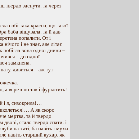
иш твердо заснути, та через
сла собі така красна, що такої
обра баба віщувала, та й дав
веретена попалити. От і
 нічого і не знає, але літає
ж побігла вона одної днини –
інчився – до одної
люч замкнена.
нату, дивиться – аж тут
рожечка.
, а веретено так і фуркотить!
ай і я, сизокрила!…
е вколеться!… А як скоро
аче мертва, та й твердо
м дворі, стало твердо спати: і
 голуби на хаті, ба навіть і мухи
 але навіть старший кухар, як