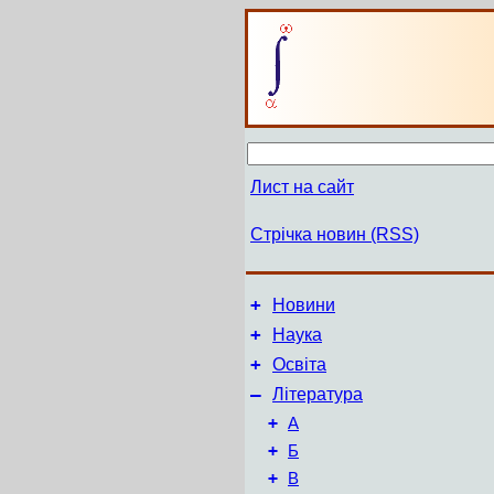
Лист на сайт
Стрічка новин (RSS)
+
Новини
+
Наука
+
Освіта
–
Література
+
А
+
Б
+
В