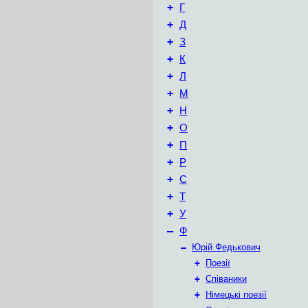
+
Г
+
Д
+
З
+
К
+
Л
+
М
+
Н
+
О
+
П
+
Р
+
С
+
Т
+
У
–
Ф
–
Юрій Федькович
+
Поезії
+
Співаники
+
Німецькі поезії