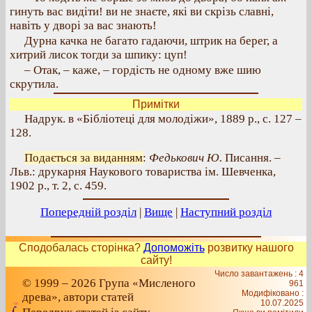
гинуть вас видіти! ви не знаєте, які ви скрізь славні,
навіть у дворі за вас знають!
Дурна качка не багато гадаючи, штрик на берег, а
хитрий лисок тогди за шпику: цуп!
– Отак, – каже, – гордість не одному вже шию
скрутила.
Примітки
Надрук. в «Бібліотеці для молодіжи», 1889 р., с. 127 –
128.
Подається за виданням
:
Федькович Ю.
Писання. –
Льв.: друкарня Наукового товариства ім. Шевченка,
1902 р., т. 2, с. 459.
Попередній розділ
|
Вище
|
Наступний розділ
Сподобалась сторінка?
Допоможіть
розвитку нашого
сайту!
Число завантажень : 4
© 1999 – 2026 Група «Мисленого
961
Модифіковано :
древа», автори статей
10.07.2025