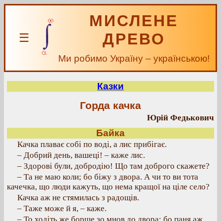
МИСЛЕНЕ
ДРЕВО
☰
Ми робимо Україну – українською!
Казки
Горда качка
Юрій Федькович
Байка
Качка плаває собі по воді, а лис прибігає.
– Добрий день, вашеці! – каже лис.
– Здорові були, добродію! Що там доброго скажете?
– Та не маю коли; бо біжу з двора. А чи то ви тота
качечка, що люди кажуть, що нема кращої на ціле село?
Качка аж не стямилась з радощів.
– Таже може й я, – каже.
– То ходіть же борше зо мнов до двора; бо паня аж