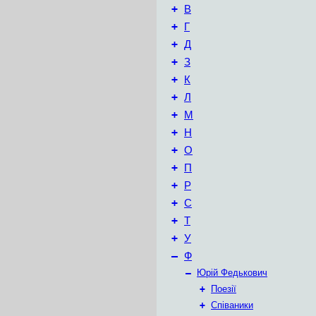
+
В
+
Г
+
Д
+
З
+
К
+
Л
+
М
+
Н
+
О
+
П
+
Р
+
С
+
Т
+
У
–
Ф
–
Юрій Федькович
+
Поезії
+
Співаники