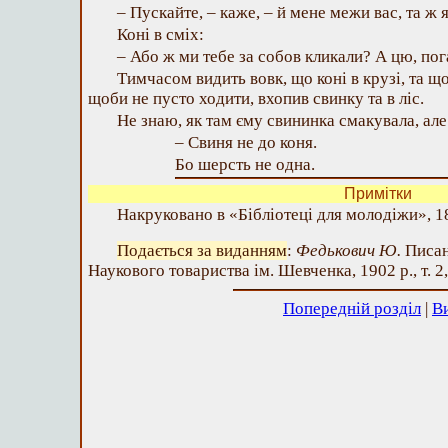
– Пускайте, – каже, – й мене межи вас, та ж
Коні в сміх:
– Або ж ми тебе за собов кликали? А цю, пог
Тимчасом видить вовк, що коні в крузі, та що
щоби не пусто ходити, вхопив свинку та в ліс.
Не знаю, як там єму свининка смакувала, але
– Свиня не до коня.
Бо шерсть не одна.
Примітки
Накруковано в «Бібліотеці для молодіжи», 189
Подається за виданням
:
Федькович Ю.
Писан
Наукового товариства ім. Шевченка, 1902 р., т. 2,
Попередній розділ
|
В