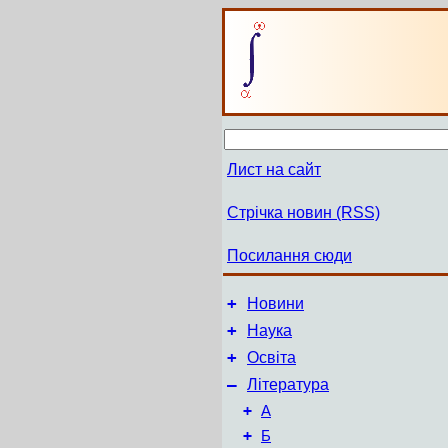
Лист на сайт
Стрічка новин (RSS)
Посилання сюди
+
Новини
+
Наука
+
Освіта
–
Література
+
А
+
Б