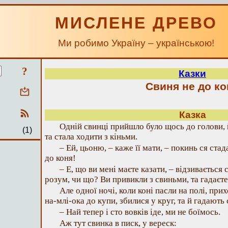
МИСЛЕНЕ ДРЕВО
Ми робимо Україну – українською!
?
Казки
Свиня не до ко
Казка
Одній свинці прийшло було щось до голови, й
(1)
та стала ходити з кіньми.
– Ей, цьоню, – каже її мати, – покинь ся стад
до коня!
– Е, що ви мені маєте казати, – відзивається 
розум, чи що? Ви привикли з свиньми, та гадаєт
Але одної ночі, коли коні пасли на полі, при
на-млі-ока до купи, збилися у круг, та й гадають 
– Най тепер і сто вовків іде, ми не боїмось.
Аж тут свинка в писк, у вереск: