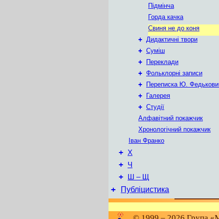
Підмінча
Горда качка
Свиня не до коня
+
Дидактичні твори
+
Суміш
+
Переклади
+
Фольклорні записи
+
Переписка Ю. Федькови
+
Галерея
+
Студії
Алфавітний покажчик
Хронологічний покажчик
Іван Франко
+
Х
+
Ч
+
Ш – Щ
+
Публіцистика
© 1999 – 2026 Група «М