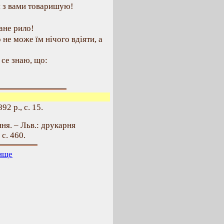
 я з вами товаришую!
ане рило!
 не може їм нічого вдіяти, а
 се знаю, що:
2 р., с. 15.
ня. – Льв.: друкарня
 с. 460.
ище