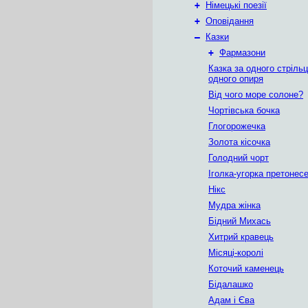
+
Німецькі поезії
+
Оповідання
–
Казки
+
Фармазони
Казка за одного стрільц
одного опиря
Від чого море солоне?
Чортівська бочка
Глогорожечка
Золота кісочка
Голодний чорт
Іголка-угорка претонес
Нікс
Мудра жінка
Бідний Михась
Хитрий кравець
Місяці-королі
Коточий каменець
Бідалашко
Адам і Єва