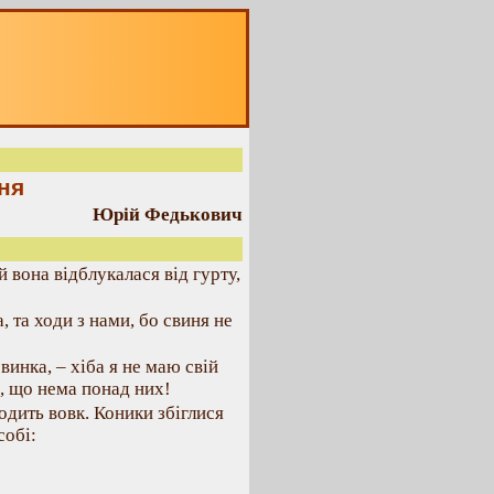
ня
Юрій Федькович
 вона відблукалася від гурту,
а, та ходи з нами, бо свиня не
свинка, – хіба я не маю свій
е, що нема понад них!
ходить вовк. Коники збіглися
собі: