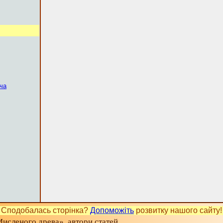
ча
Сподобалась сторінка?
Допоможіть
розвитку нашого сайту!
исленого древа», автори статей