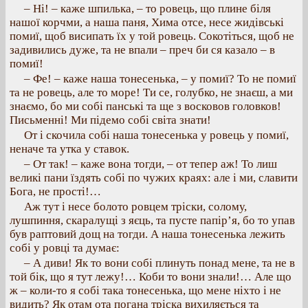
– Ні! – каже шпилька, – то ровець, що плине біля
нашої корчми, а наша паня, Хима отсе, несе жидівські
помиї, щоб висипать їх у той ровець. Сокотіться, щоб не
задивились дуже, та не впали – преч би ся казало – в
помиї!
– Фе! – каже наша тонесенька, – у помиї? То не помиї
та не ровець, але то море! Ти се, голубко, не знаєш, а ми
знаємо, бо ми собі панські та ще з восковов головков!
Письменні! Ми підемо собі світа знати!
От і скочила собі наша тонесенька у ровець у помиї,
неначе та утка у ставок.
– От так! – каже вона тогди, – от тепер аж! То лиш
великі пани їздять собі по чужих краях: але і ми, славити
Бога, не прості!…
Аж тут і несе болото ровцем тріски, солому,
лушпиння, скаралущі з яєць, та пусте папір’я, бо то упав
був раптовий дощ на тогди. А наша тонесенька лежить
собі у ровці та думає:
– А диви! Як то вони собі плинуть понад мене, та не в
той бік, що я тут лежу!… Коби то вони знали!… Але що
ж – коли-то я собі така тонесенька, що мене ніхто і не
видить? Як отам ота погана тріска вихиляється та