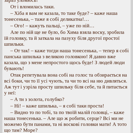
зараз уломюсь!
От і вломилась таки.
– Хіба я вам не казала, то таке буде? – каже наша
тонесенька, – таже я собі деликатна!…
– Ого! – кажуть пальці, – уже по ній…
Але по ній ще не було, бо Хима взяла воску, зробила
їй головку, та й заткала на пазуху біля другої простої
шпильки.
– От так! – каже тогди наша тонесенька, – тепер я собі
панська шпилька з великою головкою! Я давно вже
казала, що з мене непростого щось буде! З людей люди
бувають!
Отак репетувала вона собі на голос та обзирається на
всі боки, чи то її усі чують, та чи то всі на ню дивляться.
Аж тут і узріла просту шпильку біля себе, та й питається
у неї:
– А ти з золота, голубко?
– Ні! – каже шпилька, – я собі таки проста!
– Видно то по тобі, та по твоїй малій головці, – каже
наша тонесенька. – Але що ж робити, серце? Всі ми не
можемо бути панами, та ні воскові головки мати! А тото
що там? Море?