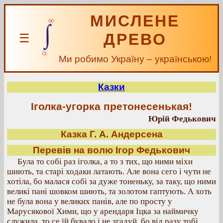
МИСЛЕНЕ
ДРЕВО
☰
Ми робимо Україну – українською!
Казки
Іголка-угорка претонесенькая!
Юрій Федькович
Казка Г. А. Андерсена
Перевів на волю Ігор Федькович
Була то собі раз іголка, а то з тих, що ними міхи
шиють, та старі ходаки латають. Але вона сего і чути не
хотіла, бо малася собі за дуже тоненьку, за таку, що ними
великі пані шовком шиють, та золотом гаптують. А хоть
не була вона у великих панів, але по просту у
Марусякової Хими, що у арендаря Іцка за наймичку
служила, то се їй бувало і не згадуй, бо від разу тобі