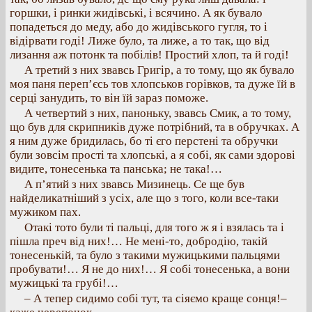
горшки, і ринки жидівські, і всячино. А як бувало
попадеться до меду, або до жидівського гугля, то і
відірвати годі! Лиже було, та лиже, а то так, що від
лизання аж потонк та побілів! Простий хлоп, та й годі!
А третий з них звавсь Григір, а то тому, що як бувало
моя паня переп’єсь тов хлопськов горівков, та дуже їй в
серці занудить, то він їй зараз поможе.
А четвертий з них, паноньку, звавсь Смик, а то тому,
що був для скрипників дуже потрібний, та в обручках. А
я ним дуже бридилась, бо ті єго перстені та обручки
були зовсім прості та хлопські, а я собі, як сами здорові
видите, тонесенька та панська; не така!…
А п’ятий з них звавсь Мизинець. Се ще був
найделикатніший з усіх, але що з того, коли все-таки
мужиком пах.
Отакі тото були ті пальці, для того ж я і взялась та і
пішла преч від них!… Не мені-то, добродію, такій
тонесенькій, та було з такими мужицькими пальцями
пробувати!… Я не до них!… Я собі тонесенька, а вони
мужицькі та грубі!…
– А тепер сидимо собі тут, та сіяємо краще сонця!–