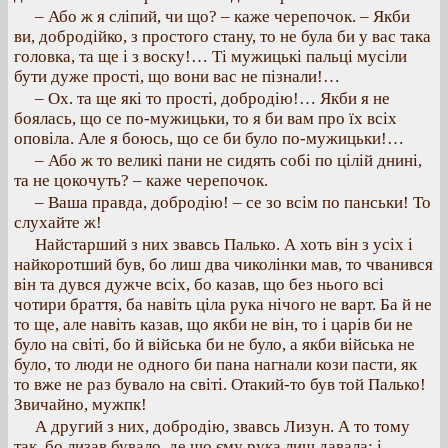
– Або ж я сліпий, чи що? – каже черепочок. – Якби
ви, добродійко, з простого стану, то не була би у вас така
головка, та ще і з воску!… Ті мужицькі пальці мусіли
бути дуже прості, що вони вас не пізнали!…
– Ох. та ще які то прості, добродію!… Якби я не
боялась, що се по-мужицьки, то я би вам про їх всіх
оповіла. Але я боюсь, що се би було по-мужицьки!…
– Або ж то великі пани не сидять собі по цілій днині,
та не цокочуть? – каже черепочок.
– Ваша правда, добродію! – се зо всім по панськи! То
слухайте ж!
Найстарший з них звавсь Палько. А хоть він з усіх і
найкоротший був, бо лиш два чиколінки мав, то чванився
він та дувся дужче всіх, бо казав, що без нього всі
чотири браття, ба навіть ціла рука нічого не варт. Ба й не
то ще, але навіть казав, що якби не він, то і царів би не
було на світі, бо й війська би не було, а якби війська не
було, то люди не одного би пана нагнали кози пасти, як
то вже не раз бувало на світі. Отакий-то був той Палько!
Звичайно, мужпк!
А другий з них, добродію, звавсь Лизун. А то тому
так, бо лизав бувало, де що єму рука лиш давала: і