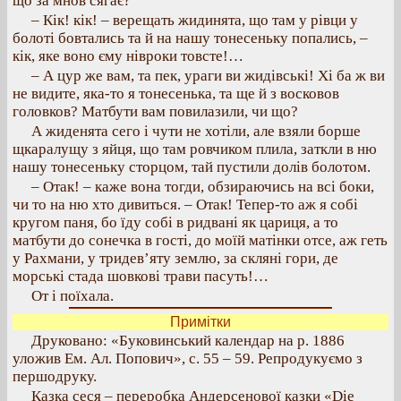
що за мнов сягає?
– Кік! кік! – верещать жидинята, що там у рівци у
болоті бовтались та й на нашу тонесеньку попались, –
кік, яке воно єму нівроки товсте!…
– А цур же вам, та пек, ураги ви жидівські! Хі ба ж ви
не видите, яка-то я тонесенька, та ще й з восковов
головков? Матбути вам повилазили, чи що?
А жиденята сего і чути не хотіли, але взяли борше
щкаралущу з яйця, що там ровчиком плила, заткли в ню
нашу тонесеньку сторцом, тай пустили долів болотом.
– Отак! – каже вона тогди, обзираючись на всі боки,
чи то на ню хто дивиться. – Отак! Тепер-то аж я собі
кругом паня, бо їду собі в ридвані як цариця, а то
матбути до сонечка в гості, до моїй матінки отсе, аж геть
у Рахмани, у тридев’яту землю, за скляні гори, де
морські стада шовкові трави пасуть!…
От і поїхала.
Примітки
Друковано: «Буковинський календар на р. 1886
уложив Ем. Ал. Попович», с. 55 – 59. Репродукуємо з
першодруку.
Казка сеся – переробка Андерсенової казки «Die