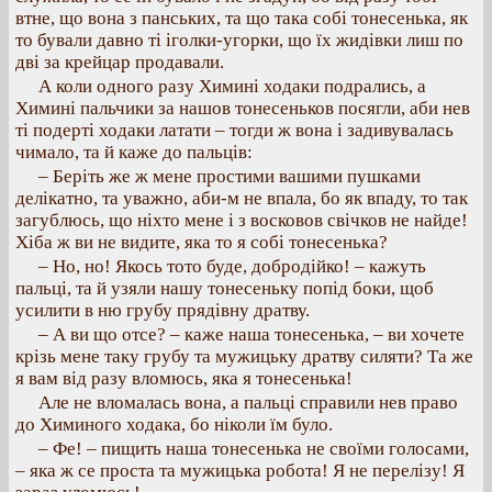
втне, що вона з панських, та що така собі тонесенька, як
то бували давно ті іголки-угорки, що їх жидівки лиш по
дві за крейцар продавали.
А коли одного разу Химині ходаки подрались, а
Химині пальчики за нашов тонесеньков посягли, аби нев
ті подерті ходаки латати – тогди ж вона і задивувалась
чимало, та й каже до пальців:
– Беріть же ж мене простими вашими пушками
делікатно, та уважно, аби-м не впала, бо як впаду, то так
загублюсь, що ніхто мене і з восковов свічков не найде!
Хіба ж ви не видите, яка то я собі тонесенька?
– Но, но! Якось тото буде, добродійко! – кажуть
пальці, та й узяли нашу тонесеньку попід боки, щоб
усилити в ню грубу прядівну дратву.
– А ви що отсе? – каже наша тонесенька, – ви хочете
крізь мене таку грубу та мужицьку дратву силяти? Та же
я вам від разу вломюсь, яка я тонесенька!
Але не вломалась вона, а пальці справили нев право
до Химиного ходака, бо ніколи їм було.
– Фе! – пищить наша тонесенька не своїми голосами,
– яка ж се проста та мужицька робота! Я не перелізу! Я