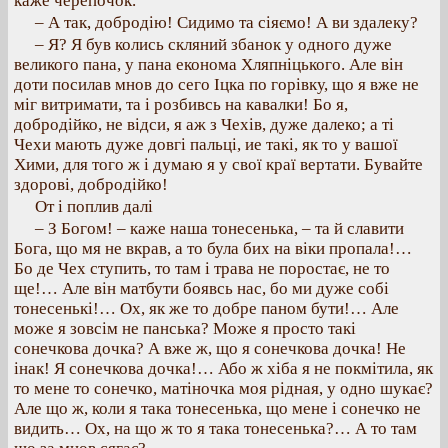
каже черепочок.
– А так, добродію! Сидимо та сіяємо! А ви здалеку?
– Я? Я був колись скляний збанок у одного дуже
великого пана, у пана економа Хляпніцького. Але він
доти посилав мнов до сего Іцка по горівку, що я вже не
міг витримати, та і розбивсь на кавалки! Бо я,
добродійко, не відси, я аж з Чехів, дуже далеко; а ті
Чехи мають дуже довгі пальці, ие такі, як то у вашої
Хими, для того ж і думаю я у свої краї вертати. Бувайте
здорові, добродійко!
От і поплив далі
– З Богом! – каже наша тонесенька, – та й славити
Бога, що мя не вкрав, а то була бих на віки пропала!…
Бо де Чех ступить, то там і трава не поростає, не то
ще!… Але він матбути боявсь нас, бо ми дуже собі
тонесенькі!… Ох, як же то добре паном бути!… Але
може я зовсім не панська? Може я просто такі
сонечкова дочка? А вже ж, що я сонечкова дочка! Не
інак! Я сонечкова дочка!… Або ж хіба я не покмітила, як
то мене то сонечко, матіночка моя рідная, у одно шукає?
Але що ж, коли я така тонесенька, що мене і сонечко не
видить… Ох, на що ж то я така тонесенька?… А то там