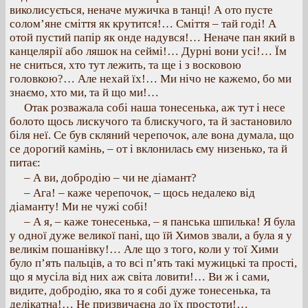
виколисується, неначе мужичка в танці! А ото пусте
солом’яне сміття як крутится!… Сміття – тай годі! А
отой пустий папір як онде надувся!… Неначе пан який в
канцелярії або ляшок на сеймі!… Дурні вони усі!… Їм
не сниться, хто тут лежить, та ще і з восковою
головкою?… Але нехай їх!… Ми нічо не кажемо, бо ми
знаємо, хто ми, та й що ми!…
Отак розважала собі наша тонесенька, аж тут і несе
болото щось лискучого та блискучого, та й застановило
біля неї. Се був скляний черепочок, але вона думала, що
се дорогий камінь, – от і вклонилась єму низенько, та й
питає:
– А ви, добродію – чи не діамант?
– Ага! – каже черепочок, – щось недалеко від
діаманту! Ми не чужі собі!
– А я, – каже тонесенька, – я панська шпилька! Я була
у одної дуже великої пані, що їй Химов звали, а була я у
великім пошанівку!… Але що з того, коли у тої Хими
було п’ять пальців, а то всі п’ять такі мужицькі та прості,
що я мусіла від них аж світа ловити!… Ви ж і сами,
видите, добродію, яка то я собі дуже тонесенька, та
делікатна!… Не призвичаєна до їх простоти!…