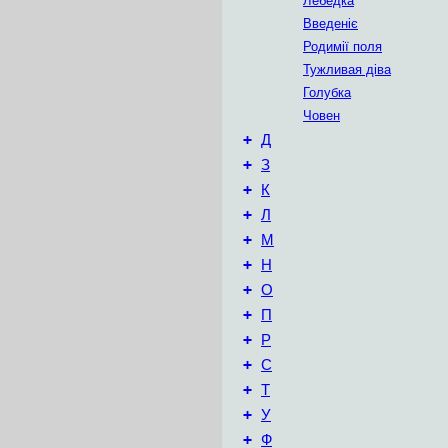
Лебедка
Введеніє
Родимії поля
Тужливая діва
Голубка
Човен
+
Д
+
З
+
К
+
Л
+
М
+
Н
+
О
+
П
+
Р
+
С
+
Т
+
У
+
Ф