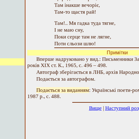
Там інакше вечоріє,
Там-то щастя рай!
Там!.. Мя гадка туда тягне,
І не маю сну,
Поки серце там не лягне,
Поти сльози шлю!
Примітки
Вперше надруковано у вид.: Письменники За
років XIX ст. К., 1965, с. 496 – 498.
Автограф зберігається в ЛНБ, архів Народно
Подається за автографом.
Подається за виданням
: Українські поети-ро
1987 р., с. 488.
Вище
|
Наступний роз