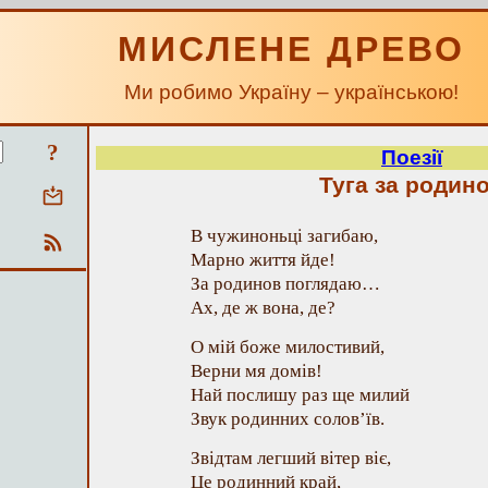
МИСЛЕНЕ ДРЕВО
Ми робимо Україну – українською!
?
Поезії
Туга за родин
В чужиноньці загибаю,
Марно життя йде!
За родинов поглядаю…
Ах, де ж вона, де?
О мій боже милостивий,
Верни мя домів!
Най послишу раз ще милий
Звук родинних солов’їв.
Звідтам легший вітер віє,
Це родинний край,