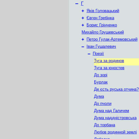
–
Г
+
Яків Головацький
+
Євген Гребінка
+
Борис Грінченко
Михайло Грушевський
+
Петро Гулак-Артемовський
–
Іван Гушалевич
–
Поезії
Туга за родинов
Туга за юностев
До зорі
Бурлак
Де єсть руська отчина?
Дума
До пчоли
Дума над Галичем
Дума наддністровська
До торбана
Любов родинной землі