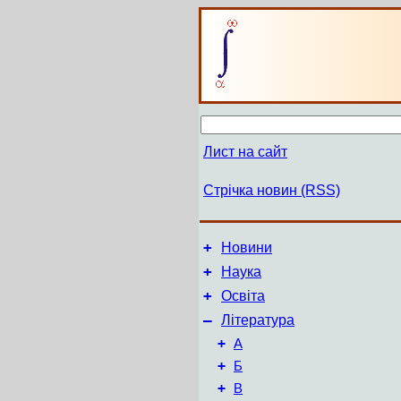
Лист на сайт
Стрічка новин (RSS)
+
Новини
+
Наука
+
Освіта
–
Література
+
А
+
Б
+
В