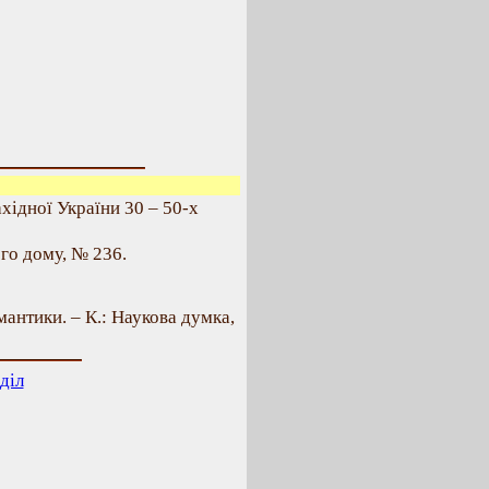
хідної України 30 – 50-х
го дому, № 236.
мантики. – К.: Наукова думка,
діл