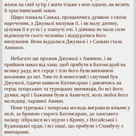
жінок на свій хутір і жити тільки з нею одною, як велить
її християнський закон.
Щиро плакала Санька, прощаючись думкою з своїм
нареченим, а Джумалі милував її, і як малу дитину,
цілував її в уста і у плачучі очі. І дівчина не мала сили
відпихнути сього чоловіка і відцуратися його
милування. Вона віддалася Джумалі і з Саньки стала
Аминою.
Небагато ще прожив Джумалі з Аминою, і як
прийшов наказ від хана, щоб прибути в Бахчисарай на
велику раду, все серце і тіло його були виповнені
коханням до неї. Тим-то й невеселий і смутний був
Джумалі, їздячи навколо Бахчисараю і дивлячись на
герць татарських та турецьких звитяжців, бо всі його
думки, мрії і бажання були в Акмечеті, коло любої його
молодиці, чарівної Амини.
Поки турецька і татарська молодь вигравала кіньми у
полі, за брамою старого Бахчисараю, до ханського
палацу зібралися всі мурзи з Криму, з Ногайської і
Буджацької орди, і всі паші, що прибули з Стамбулу з
яничарами.