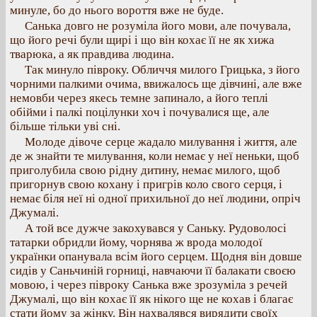
минуле, бо до нього вороття вже не буде.
Санька довго не розуміла його мови, але почувала,
що його речі були щирі і що він кохає її не як хижа
тварюка, а як правдива людина.
Так минуло півроку. Обличчя милого Грицька, з його
чорними палкими очима, ввижалось ще дівчині, але вже
немовби через якесь темне запинало, а його теплі
обійми і палкі поцілунки хоч і почувалися ще, але
більше тільки уві сні.
Молоде дівоче серце жадало милування і життя, але
де ж знайти те милування, коли немає у неї неньки, щоб
приголубила свою рідну дитину, немає милого, щоб
пригорнув свою кохану і пригрів коло свого серця, і
немає біля неї ні одної прихильної до неї людини, опріч
Джумалі.
А той все дужче закохувався у Саньку. Рудоволосі
татарки обридли йому, чорнява ж врода молодої
українки опанувала всім його серцем. Щодня він довше
сидів у Саньчиній горниці, навчаючи її балакати своєю
мовою, і через півроку Санька вже зрозуміла з речей
Джумалі, що він кохає її як нікого ще не кохав і благає
стати йому за жінку. Він нахвалявся вирядити своїх