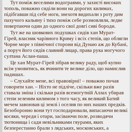
Тут поміж веселими водограями, у захисті високих
тополь, поважно сиділи вони на дорогих килимах,
підібгавши під себе ноги, знехотя видихали з роту дим
пахучого кальяну і тихо поміж себе розмовляли, ледве
повертаючи один до одного свої довгі сиві бороди.
Тут же на шовкових подушках сидів хан Мурат-
Гірей, власник чарівного Криму і всіх степів, що облягли
Чорне море з північної сторони від Дунаю аж до Кубані,
а поруч його сидів славний лицар, права рука могучого
султана Аслан-паша.
Це хан Мурат-Гірей зібрав велику раду, щоб купно
всім умовитись, як вчинити те велике діло, що намислив
падишах.
– Слухайте мене, всі правовірні! – поважно почав
говорити хан. – Ніхто не підліче, скільки вже разів
ставала зміна і скільки разів всемогутній Аллах убирав
степи зеленим килимом з того часу, як великий Батий
мечем завоював ці землі і оселив по них наших предків.
Безоборонно вони тут господарювали, випасаючи великі
косяки, череди і отари, засіваючи поле, розводячи
тютюнища і сади невільниками гяурами, яких
безперестанно брали з лядських, московських, а