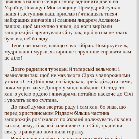
цвяшок з нашого серця і знову відчинити двері на
Україну, Польщу і Московщину. Премудрий султан,
надія і заступник наш, прислав п’ятнадцять тисяч
найкращих яничарів зі славним лицарем Асланом-
пашою, щоб ми купно з ними, до ноги вирізали
запорожців і зруйнували Січу так, щоб потім не знать
було від неї й сліду.
Тепер ви знаєте, навіщо я вас зібрав. Поміркуйте ж,
мудрі паші і мурзи, як вірніше і зручніше справити нам
це діло!
Довго радилися турецькі й татарські вельможі і
намислили так: щоб не мав змоги Сірко з запорожцями
утікти з Січі Дніпром, на байдаках, треба діждати зими,
поки мороз закує Дніпро у міцні кайдани. От тоді-то
хан, з усією ордою і яничарами потайно наскоче до Січі
і уволить волю султана.
До такої думки звертав раду і сам хан, бо знав, що
перед християнським Різдвом більша частина
запорожців роз’їхалося по Україні долежувати, як вони
казали, зиму; ті ж, які залишилися на Січі, зрадівши
святу, з ранку до ночі пили горілку.
Вирішивши це діло, хан розпустив своїх мурзів і