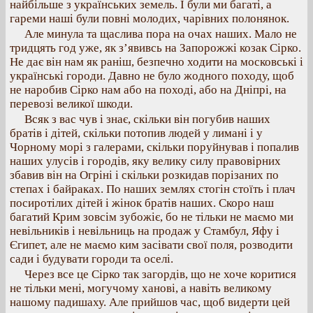
найбільше з українських земель. І були ми багаті, а
гареми наші були повні молодих, чарівних полонянок.
Але минула та щаслива пора на очах наших. Мало не
тридцять год уже, як з’явивсь на Запорожжі козак Сірко.
Не дає він нам як раніш, безпечно ходити на московські і
українські городи. Давно не було жодного походу, щоб
не наробив Сірко нам або на поході, або на Дніпрі, на
перевозі великої шкоди.
Всяк з вас чув і знає, скільки він погубив наших
братів і дітей, скільки потопив людей у лимані і у
Чорному морі з галерами, скільки поруйнував і попалив
наших улусів і городів, яку велику силу правовірних
збавив він на Огріні і скільки розкидав порізаних по
степах і байраках. По наших землях стогін стоїть і плач
посиротілих дітей і жінок братів наших. Скоро наш
багатий Крим зовсім зубожіє, бо не тільки не маємо ми
невільників і невільниць на продаж у Стамбул, Яфу і
Єгипет, але не маємо ким засівати свої поля, розводити
сади і будувати городи та оселі.
Через все це Сірко так загордів, що не хоче коритися
не тільки мені, могучому ханові, а навіть великому
нашому падишаху. Але прийшов час, щоб видерти цей