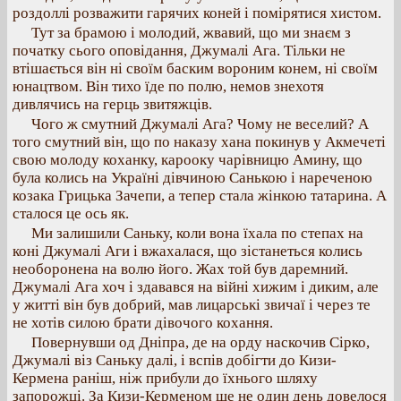
роздоллі розважити гарячих коней і помірятися хистом.
Тут за брамою і молодий, жвавий, що ми знаєм з
початку сього оповідання, Джумалі Ага. Тільки не
втішається він ні своїм баским вороним конем, ні своїм
юнацтвом. Він тихо їде по полю, немов знехотя
дивлячись на герць звитяжців.
Чого ж смутний Джумалі Ага? Чому не веселий? А
того смутний він, що по наказу хана покинув у Акмечеті
свою молоду коханку, карооку чарівницю Амину, що
була колись на Україні дівчиною Санькою і нареченою
козака Грицька Зачепи, а тепер стала жінкою татарина. А
сталося це ось як.
Ми залишили Саньку, коли вона їхала по степах на
коні Джумалі Аги і вжахалася, що зістанеться колись
необоронена на волю його. Жах той був даремний.
Джумалі Ага хоч і здавався на війні хижим і диким, але
у житті він був добрий, мав лицарські звичаї і через те
не хотів силою брати дівочого кохання.
Повернувши од Дніпра, де на орду наскочив Сірко,
Джумалі віз Саньку далі, і вспів добігти до Кизи-
Кермена раніш, ніж прибули до їхнього шляху
запорожці. За Кизи-Керменом ще не один день довелося