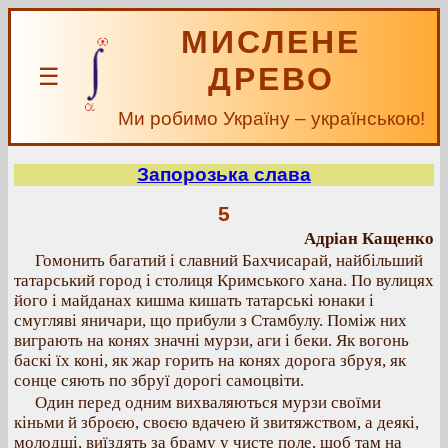
МИСЛЕНЕ
ДРЕВО
☰
Ми робимо Україну – українською!
Запорозька слава
5
Адріан Кащенко
Гомонить багатий і славний Бахчисарай, найбільший
татарський город і столиця Кримського хана. По вулицях
його і майданах кишма кишать татарські юнаки і
смугляві яничари, що прибули з Стамбулу. Поміж них
виграють на конях значні мурзи, аги і беки. Як вогонь
баскі їх коні, як жар горить на конях дорога збруя, як
сонце сяють по збруї дорогі самоцвіти.
Один перед одним вихваляються мурзи своїми
кіньми й зброєю, своєю вдачею й звитяжством, а деякі,
молодші, виїздять за браму у чисте поле, щоб там на