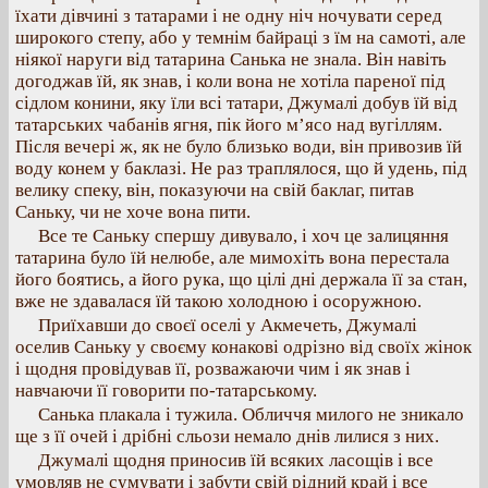
їхати дівчині з татарами і не одну ніч ночувати серед
широкого степу, або у темнім байраці з їм на самоті, але
ніякої наруги від татарина Санька не знала. Він навіть
догоджав їй, як знав, і коли вона не хотіла пареної під
сідлом конини, яку їли всі татари, Джумалі добув їй від
татарських чабанів ягня, пік його м’ясо над вугіллям.
Після вечері ж, як не було близько води, він привозив їй
воду конем у баклазі. Не раз траплялося, що й удень, під
велику спеку, він, показуючи на свій баклаг, питав
Саньку, чи не хоче вона пити.
Все те Саньку спершу дивувало, і хоч це залицяння
татарина було їй нелюбе, але мимохіть вона перестала
його боятись, а його рука, що цілі дні держала її за стан,
вже не здавалася їй такою холодною і осоружною.
Приїхавши до своєї оселі у Акмечеть, Джумалі
оселив Саньку у своєму конакові одрізно від своїх жінок
і щодня провідував її, розважаючи чим і як знав і
навчаючи її говорити по-татарському.
Санька плакала і тужила. Обличчя милого не зникало
ще з її очей і дрібні сльози немало днів лилися з них.
Джумалі щодня приносив їй всяких ласощів і все
умовляв не сумувати і забути свій рідний край і все