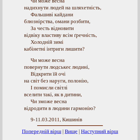
Чи може весна
надихнути людей на шляхетність,
Фальшиві кайдани
блюзнірства, омани розбити,
За честь відновити
відвіку властиву всім ґречність,
Холодній зимі
кабінетні інтриги лишити?
Чи може весна
повернути людськеє людині,
Відкрити їй очі
на світ без наруги, полонію,
І помисли світлі
вселити такі, як в дитини,
Чи зможе весна
відродити в людини гармонію?
9-11.03.2011, Кишинів
Попередній вірш
|
Вище
|
Наступний вірш