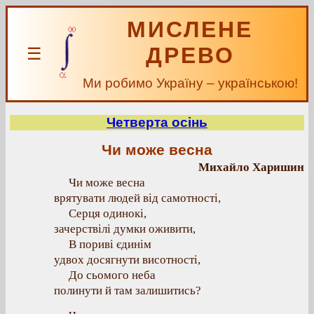
МИСЛЕНЕ
ДРЕВО
☰
Ми робимо Україну – українською!
Четверта осінь
Чи може весна
Михайло Харишин
Чи може весна
врятувати людей від самотності,
Серця одинокі,
зачерствілі думки оживити,
В пориві єдинім
удвох досягнути висотності,
До сьомого неба
полинути й там залишитись?