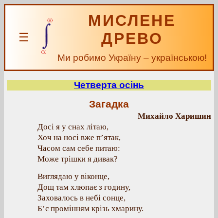
МИСЛЕНЕ
ДРЕВО
☰
Ми робимо Україну – українською!
Четверта осінь
Загадка
Михайло Харишин
Досі я у снах літаю,
Хоч на носі вже п’ятак,
Часом сам себе питаю:
Може трішки я дивак?
Виглядаю у віконце,
Дощ там хлюпає з годину,
Заховалось в небі сонце,
Б’є промінням крізь хмарину.