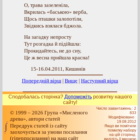
О, трава зазеленіла,
Вкрилась «баською» верба,
Щось пташки залопотіли,
Звідкись взялася бджола.
На загадку непросту
Тут розгадка й підійшла:
Прокидайтесь, не до сну,
Це ж весна прийшла красна!
15-16.04.2011, Кишинів
Попередній вірш
|
Вище
|
Наступний вірш
Сподобалась сторінка?
Допоможіть
розвитку нашого
сайту!
Число завантажень : 2
© 1999 – 2026 Група «Мисленого
833
Модифіковано :
древа», автори статей
19.08.2012
Передрук статей із сайту
Якщо ви помітили
помилку набору
заохочується за умови посилання
на цiй сторiнцi,
(гіперпосилання) на наш сайт
видiлiть її мишкою