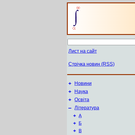
Лист на сайт
Стрічка новин (RSS)
+
Новини
+
Наука
+
Освіта
–
Література
+
А
+
Б
+
В