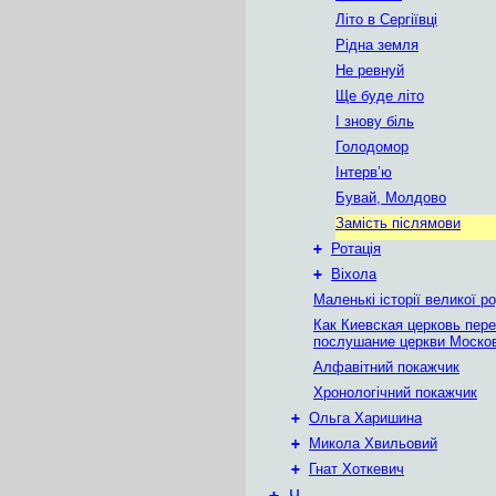
Літо в Сергіївці
Рідна земля
Не ревнуй
Ще буде літо
І знову біль
Голодомор
Інтерв’ю
Бувай, Молдово
Замість післямови
+
Ротація
+
Віхола
Маленькі історії великої р
Как Киевская церковь пер
послушание церкви Моско
Алфавітний покажчик
Хронологічний покажчик
+
Ольга Харишина
+
Микола Хвильовий
+
Гнат Хоткевич
+