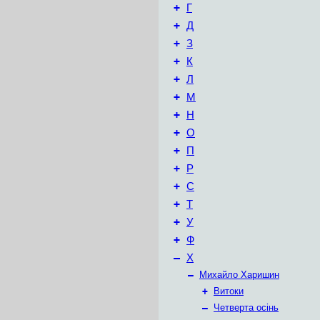
+
Г
+
Д
+
З
+
К
+
Л
+
М
+
Н
+
О
+
П
+
Р
+
С
+
Т
+
У
+
Ф
–
Х
–
Михайло Харишин
+
Витоки
–
Четверта осінь