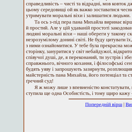
справедливість – чисті та відрадні, мов ковток д
цьому середовищі ой як важко зоставатися чесн
утримувати моральні віхи і залишатися людьми.
Та ось з-під пера пана Михайла виринає вірш:
й простий. Але у цій удаваній простоті закодован
людяні моральні віхи – наші обереги у такому с
незрозумілому донині світі. Не буду цитувати їх
з ними ознайомитися. У тебе була прекрасна мо
сторінку, зануритися у світ небайдужої, відкрито
співучої душі, де, я переконаний, ти зустрів і зб
справжнього, вічного кохання, і філософські сен
будять уяву і запрошують зазирнути, розплющивш
майстерність пана Михайла, його потенціал та сти
ґречний суд!
Я ж можу лише з впевненістю констатувати,
ступила ще одна Особистість, і тому щиро кажу 
Попередній вірш
|
Ви