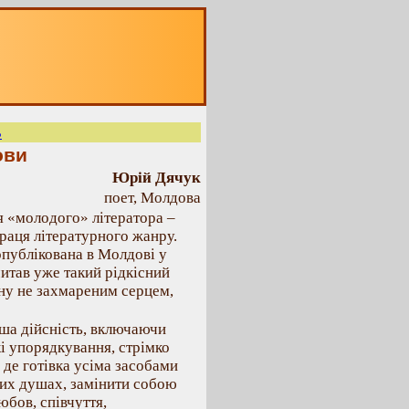
ь
ови
Юрій Дячук
поет, Молдова
я «молодого» літератора –
раця літературного жанру.
опублікована в Молдові у
читав уже такий рідкісний
ану не захмареним серцем,
аша дійсність, включаючи
і упорядкування, стрімко
 де готівка усіма засобами
ших душах, замінити собою
юбов, співчуття,