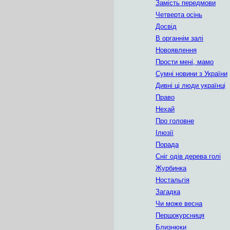
Замість передмови
Четверта осінь
Досвід
В органнім залі
Новоявлення
Прости мені, мамо
Сумні новини з України
Дивні ці люди українці
Право
Нехай
Про головне
Ілюзії
Порада
Сніг одів дерева голі
Журбинка
Ностальгія
Загадка
Чи може весна
Першокурсниця
Близнюки