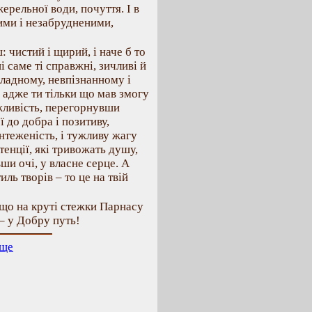
жерельної води, почуття. І в
ими і незабрудненими,
 чистий і щирий, і наче б то
і саме ті справжні, зичливі й
кладному, невпізнанному і
, адже ти тільки що мав змогу
жливість, перегорнувши
ї до добра і позитиву,
ентеженість, і тужливу жагу
тенції, які тривожать душу,
и очі, у власне серце. А
ль творів – то це на твій
 що на круті стежки Парнасу
– у Добру путь!
ще