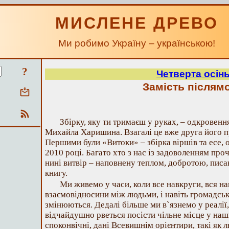
МИСЛЕНЕ ДРЕВО
Ми робимо Україну – українською!
?
Четверта осін
Замість післям
Збірку, яку ти тримаєш у руках, – одкровенн
Михайла Харишина. Взагалі це вже друга його п
Першими були «Витоки» – збірка віршів та есе, 
2010 році. Багато хто з нас із задоволенням про
нині витвір – наповнену теплом, добротою, пис
книгу.
Ми живемо у часи, коли все навкруги, вся н
взаємовідносини між людьми, і навіть громадськ
змінюються. Дедалі більше ми в`язнемо у реалії,
відчайдушно рветься посісти чільне місце у на
споконвічні, дані Всевишнім орієнтири, такі як л