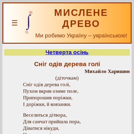
МИСЛЕНЕ
ДРЕВО
☰
Ми робимо Україну – українською!
Четверта осінь
Сніг одів дерева голі
Михайло Харишин
(діточкам)
Сніг одів дерева голі,
Пухом вкрив озиме поле,
Припорошив поріжки,
І доріжки, й ковзанки.
Веселиться дітвора,
Для санчат прийшла пора,
Діватися нікуди,