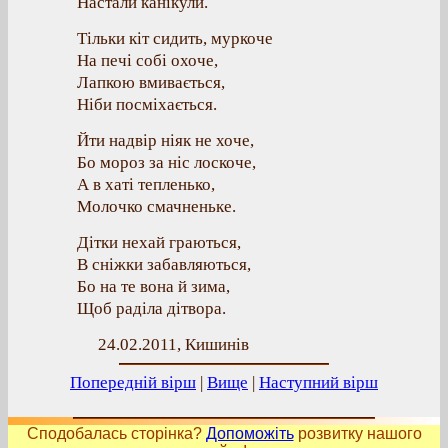
Настали канікули.
Тільки кіт сидить, муркоче
На печі собі охоче,
Лапкою вмивається,
Ніби посміхається.
Йти надвір ніяк не хоче,
Бо мороз за ніс лоскоче,
А в хаті тепленько,
Молочко смачненьке.
Дітки нехай граються,
В сніжки забавляються,
Бо на те вона й зима,
Щоб раділа дітвора.
24.02.2011, Кишинів
Попередній вірш
|
Вище
|
Наступний вірш
Сподобалась сторінка?
Допоможіть
розвитку нашого