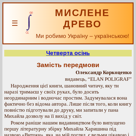
МИСЛЕНЕ
ДРЕВО
☰
Ми робимо Україну – українською!
Четверта осінь
Замість передмови
Олександр Коркоценко
видавець, “ELAN POLIGRAF”
Народження цієї книги, шановний читачу, яку ти
наразі тримаєш у своїх руках, було досить
неординарним і водночас простим. Задумувалася вона
фактично без відома автора. Лише після того, коли книгу
повністю підготували до друку, ми запитали у пана
Михайла дозволу на її вихід у світ.
Роком раніше нашим видавництвом було випущено
першу літературну збірку Михайла Харишина під
назвою «Витоки», яка, на мій погляд, є вельми цікавою і