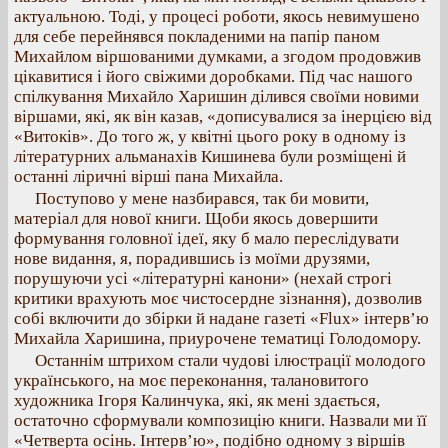
актуальною. Тоді, у процесі роботи, якось невимушено
для себе перейнявся покладеними на папір паном
Михайлом віршованими думками, а згодом продовжив
цікавитися і його свіжими доробками. Під час нашого
спілкування Михайло Харишин ділився своїми новими
віршами, які, як він казав, «дописувалися за інерцією від
«Витоків». До того ж, у квітні цього року в одному із
літературних альманахів Кишинева були розміщені й
останні ліричні вірші пана Михайла.
Поступово у мене назбирався, так би мовити,
матеріал для нової книги. Щоби якось довершити
формування головної ідеї, яку б мало переслідувати
нове видання, я, порадившись із моїми друзями,
порушуючи усі «літературні канони» (нехай строгі
критики врахують моє чистосердне зізнання), дозволив
собі включити до збірки й надане газеті «Flux» інтерв’ю
Михайла Харишина, приурочене тематиці Голодомору.
Останнім штрихом стали чудові ілюстрації молодого
українського, на моє переконання, талановитого
художника Ігоря Калинчука, які, як мені здається,
остаточно сформували композицію книги. Назвали ми її
«Четверта осінь. Інтерв’ю», подібно одному з віршів