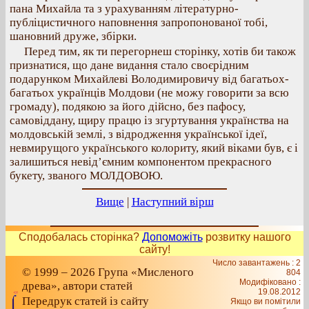
пана Михайла та з урахуванням літературно-
публіцистичного наповнення запропонованої тобі,
шановний друже, збірки.
Перед тим, як ти перегорнеш сторінку, хотів би також
признатися, що дане видання стало своєрідним
подарунком Михайлеві Володимировичу від багатьох-
багатьох українців Молдови (не можу говорити за всю
громаду), подякою за його дійсно, без пафосу,
самовіддану, щиру працю із згуртування українства на
молдовській землі, з відродження української ідеї,
невмирущого українського колориту, який віками був, є і
залишиться невід’ємним компонентом прекрасного
букету, званого МОЛДОВОЮ.
Вище
|
Наступний вірш
Сподобалась сторінка?
Допоможіть
розвитку нашого
сайту!
Число завантажень : 2
© 1999 – 2026 Група «Мисленого
804
Модифіковано :
древа», автори статей
19.08.2012
Передрук статей із сайту
Якщо ви помітили