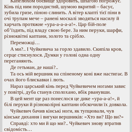
Капелюхом боєвище здоровить, шпагою погрожує.
Кінь під ним породистий, шумою вкритий – басує,
зубила гризе, піною слинить. А вітер клапті тієї піни в
очі трупам мече – ранені москалі зводяться насилу й
харчать протяжне «ура-а-а-а-а!». Цар бій-поле
об’їздить, під владу свою бере. За ним перуки, шарфи,
різноквітні каптани, золото та срібло.
Переможці…
А ми?.. І Чуйкевича за горло здавило. Скипіла кров,
серце стиснулося. Думки у голові одна одну
переганяють.
Де гетьман, де наші?..
Та ось мій вершник на спіненому коні вже настигає. В
очах його блискавки і лють.
Нараз царський кінь перед Чуйкевичем ногами завис
у повітрі, дуба станув сполохано, вбік рванувши.
В цей мент ще раз понеслося це дике «ура-а-а!», й
білі перуки й різноколірні каптани обскочили їх довкола.
Чуйкевич бачив кінські ноги, як тупцювали, чув
кінське дихання і вигуки вершників: «Хто ви? Що ви?»
Справді: хто ми й що ми?.. Чуйкевич знову втратив
свідомість…