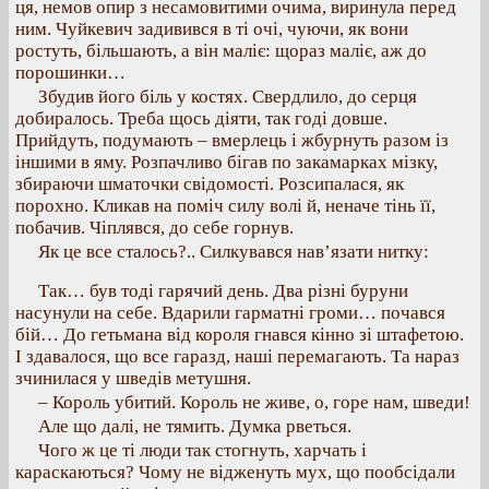
ця, немов опир з несамовитими очима, виринула перед
ним. Чуйкевич задивився в ті очі, чуючи, як вони
ростуть, більшають, а він маліє: щораз маліє, аж до
порошинки…
Збудив його біль у костях. Свердлило, до серця
добиралось. Треба щось діяти, так годі довше.
Прийдуть, подумають – вмерлець і жбурнуть разом із
іншими в яму. Розпачливо бігав по закамарках мізку,
збираючи шматочки свідомості. Розсипалася, як
порохно. Кликав на поміч силу волі й, неначе тінь її,
побачив. Чіплявся, до себе горнув.
Як це все сталось?.. Силкувався нав’язати нитку:
Так… був тоді гарячий день. Два різні буруни
насунули на себе. Вдарили гарматні громи… почався
бій… До гетьмана від короля гнався кінно зі штафетою.
І здавалося, що все гаразд, наші перемагають. Та нараз
зчинилася у шведів метушня.
– Король убитий. Король не живе, о, горе нам, шведи!
Але що далі, не тямить. Думка рветься.
Чого ж це ті люди так стогнуть, харчать і
караскаються? Чому не відженуть мух, що пообсідали