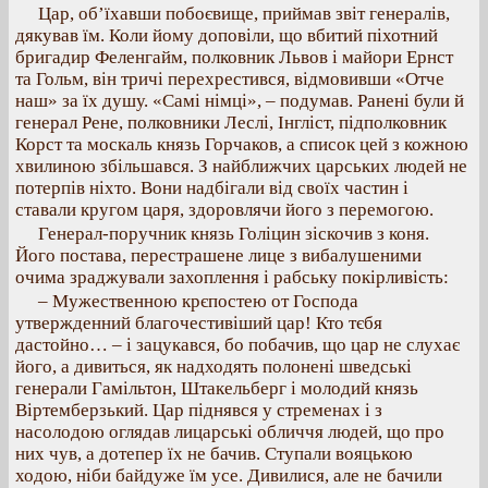
Цар, об’їхавши побоєвище, приймав звіт генералів,
дякував їм. Коли йому доповіли, що вбитий піхотний
бригадир Феленгайм, полковник Львов і майори Ернст
та Гольм, він тричі перехрестився, відмовивши «Отче
наш» за їх душу. «Самі німці», – подумав. Ранені були й
генерал Рене, полковники Леслі, Інгліст, підполковник
Корст та москаль князь Горчаков, а список цей з кожною
хвилиною збільшався. З найближчих царських людей не
потерпів ніхто. Вони надбігали від своїх частин і
ставали кругом царя, здоровлячи його з перемогою.
Генерал-поручник князь Голіцин зіскочив з коня.
Його постава, перестрашене лице з вибалушеними
очима зраджували захоплення і рабську покірливість:
– Мужественною крєпостею от Господа
утвержденний благочестивіший цар! Кто тєбя
дастойно… – і зацукався, бо побачив, що цар не слухає
його, а дивиться, як надходять полонені шведські
генерали Гамільтон, Штакельберг і молодий князь
Віртемберзький. Цар піднявся у стременах і з
насолодою оглядав лицарські обличчя людей, що про
них чув, а дотепер їх не бачив. Ступали вояцькою
ходою, ніби байдуже їм усе. Дивилися, але не бачили