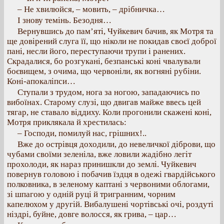
– Не хвилюйся, – мовить, – дрібничка…
І знову темінь. Безодня…
Вернувшись до пам’яті, Чуйкевич бачив, як Мотря та
ще довірений слуга її, що ніколи не покидав своєї доброї
пані, несли його, переступаючи трупи і ранених.
Скрадалися, бо розгукані, безпанські коні чвалували
боєвищем, з очима, що червоніли, як вогняні рубіни.
Коні-апокаліпси…
Ступали з трудом, нога за ногою, западаючись по
вибоїнах. Старому слузі, що двигав майже ввесь цей
тягар, не ставало віддиху. Коли прогонили скажені коні,
Мотря приклякала й хрестилась:
– Господи, помилуй нас, грішних!..
Вже до острівця доходили, до невеличкої діброви, що
чубами своїми зеленіла, вже ловили жадібно легіт
прохолоди, як нараз принишкли до землі. Чуйкевич
повернув головою і побачив їздця в одежі гвардійського
полковника, в зеленому каптані з червоними облогами,
зі шпагою у одній руці й тригранним, чорним
капелюхом у другій. Вибалушені чортівські очі, роздуті
ніздрі, буйне, довге волосся, як грива, – цар…