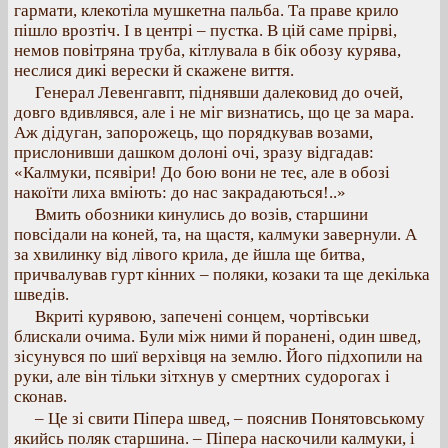
гармати, клекотіла мушкетна пальба. Та праве крило
пішло врозтіч. І в центрі – пустка. В цій саме прірві,
немов повітряна труба, кітлувала в бік обозу курява,
неслися дикі верески й скажене виття.
Генерал Левенгавпт, піднявши далековид до очей,
довго вдивлявся, але і не міг визнатись, що це за мара.
Аж дідуган, запорожець, що порядкував возами,
прислонивши дашком долоні очі, зразу відгадав:
«Калмуки, псявіри! До бою вони не теє, але в обозі
накоїти лиха вміють: до нас закрадаються!..»
Вмить обозники кинулись до возів, старшини
повсідали на коней, та, на щастя, калмуки завернули. А
за хвилинку від лівого крила, де йшла ще битва,
причвалував гурт кінних – поляки, козаки та ще декілька
шведів.
Вкриті курявою, запечені сонцем, чортівськи
блискали очима. Були між ними й поранені, один швед,
зісунувся по шиї верхівця на землю. Його підхопили на
руки, але він тільки зітхнув у смертних судорогах і
сконав.
– Це зі свити Піпера швед, – пояснив Понятовському
якийсь поляк старшина. – Піпера наскочили калмуки, і