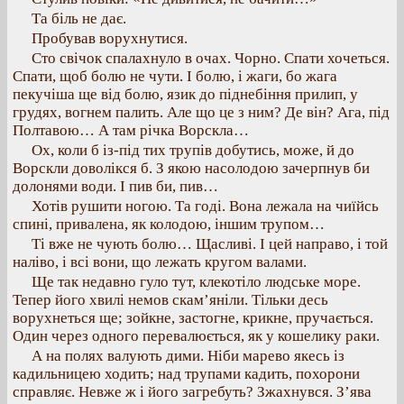
Та біль не дає.
Пробував ворухнутися.
Сто свічок спалахнуло в очах. Чорно. Спати хочеться.
Спати, щоб болю не чути. І болю, і жаги, бо жага
пекучіша ще від болю, язик до піднебіння прилип, у
грудях, вогнем палить. Але що це з ним? Де він? Ага, під
Полтавою… А там річка Ворскла…
Ох, коли б із-під тих трупів добутись, може, й до
Ворскли доволікся б. З якою насолодою зачерпнув би
долонями води. І пив би, пив…
Хотів рушити ногою. Та годі. Вона лежала на чиїйсь
спині, привалена, як колодою, іншим трупом…
Ті вже не чують болю… Щасливі. І цей направо, і той
наліво, і всі вони, що лежать кругом валами.
Ще так недавно гуло тут, клекотіло людське море.
Тепер його хвилі немов скам’яніли. Тільки десь
ворухнеться ще; зойкне, застогне, крикне, пручається.
Один через одного перевалюється, як у кошелику раки.
А на полях валують дими. Ніби марево якесь із
кадильницею ходить; над трупами кадить, похорони
справляє. Невже ж і його загребуть? Зжахнувся. З’ява