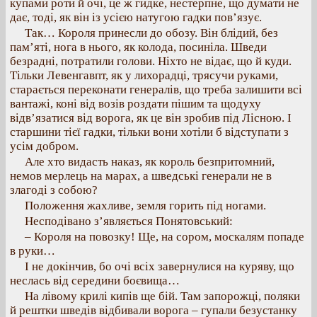
купами роти й очі, це ж гидке, нестерпне, що думати не
дає, тоді, як він із усією натугою гадки пов’язує.
Так… Короля принесли до обозу. Він блідий, без
пам’яті, нога в нього, як колода, посиніла. Шведи
безрадні, потратили голови. Ніхто не відає, що й куди.
Тільки Левенгавпт, як у лихорадці, трясучи руками,
старається переконати генералів, що треба залишити всі
вантажі, коні від возів роздати пішим та щодуху
відв’язатися від ворога, як це він зробив під Лісною. І
старшини тієї гадки, тільки вони хотіли б відступати з
усім добром.
Але хто видасть наказ, як король безпритомний,
немов мерлець на марах, а шведські генерали не в
злагоді з собою?
Положення жахливе, земля горить під ногами.
Несподівано з’являється Понятовський:
– Короля на повозку! Ще, на сором, москалям попаде
в руки…
І не докінчив, бо очі всіх завернулися на куряву, що
неслась від середини боєвища…
На лівому крилі кипів ще бій. Там запорожці, поляки
й рештки шведів відбивали ворога – гупали безустанку