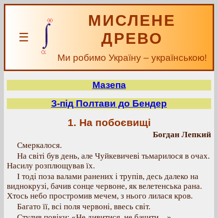
МИСЛЕНЕ
ДРЕВО
☰
Ми робимо Україну – українською!
Мазепа
З-під Полтави до Бендер
1. На побоєвищі
Богдан Лепкий
Смеркалося.
На світі був день, але Чуйкевичеві тьмарилося в очах.
Насилу розплющував їх.
І тоді поза валами ранених і трупів, десь далеко на
виднокрузі, бачив сонце червоне, як велетенська рана.
Хтось небо простромив мечем, з нього лилася кров.
Багато її, всі поля червоні, ввесь світ.
Стулив повіки: «Не дивитися, не бачити…»