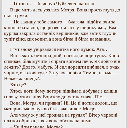
– Готово… – блиснув Чуйкевич шаблею.
В цю мить десь узялася Мотря. Вона простягнула до
нього руки.
– Не залишу тебе самого, – благала, підбігаючи за
кінною батавою, що розверталась у широку лаву. Вже
курява закрила останніх вершників, вже затих глухий
тупіт кінських копит, а вона бігла й бігла навмання.
І тут знову увірвалася нитка його думок. Ага…
Він лежить безпорадний, і нізвідки порятунку. Кров
спливає, біль мучить і спрага вогнем пече. Як довго він
лежить? Довго, мабуть. Зі сил дорешти вибився, в очах
чорніє, в голові гуде. Затулює повіки. Темно, пітьма…
Невже ж кінець?..
Хто це?..
Хтось ноги йому догори піднімає, добуває з кліщів
голову, хтось цілу Ворсклу до уст нахиляє. П’є…
Вона, Мотря, чи привид? Ні. Це її дотик долоні, що
материнською рукою біль злагіднює. Мотря…
Але чому ж у неї троянда на грудях? Вітер червоні
платки обриває, і вся вона обсипана ними.
– Чи й ти ранена, Мотре?