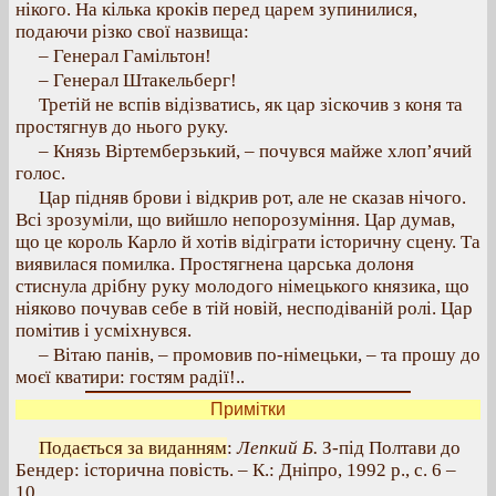
нікого. На кілька кроків перед царем зупинилися,
подаючи різко свої назвища:
– Генерал Гамільтон!
– Генерал Штакельберг!
Третій не вспів відізватись, як цар зіскочив з коня та
простягнув до нього руку.
– Князь Віртемберзький, – почувся майже хлоп’ячий
голос.
Цар підняв брови і відкрив рот, але не сказав нічого.
Всі зрозуміли, що вийшло непорозуміння. Цар думав,
що це король Карло й хотів відіграти історичну сцену. Та
виявилася помилка. Простягнена царська долоня
стиснула дрібну руку молодого німецького князика, що
ніяково почував себе в тій новій, несподіваній ролі. Цар
помітив і усміхнувся.
– Вітаю панів, – промовив по-німецьки, – та прошу до
моєї кватири: гостям радії!..
Примітки
Подається за виданням
:
Лепкий Б.
З-під Полтави до
Бендер: історична повість. – К.: Дніпро, 1992 р., с. 6 –
10.