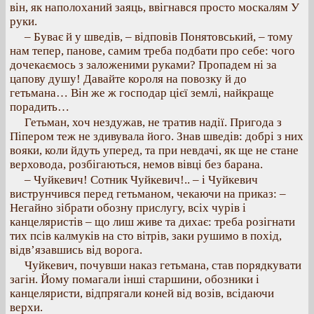
він, як наполоханий заяць, ввігнався просто москалям У
руки.
– Буває й у шведів, – відповів Понятовський, – тому
нам тепер, панове, самим треба подбати про себе: чого
дочекаємось з заложеними руками? Пропадем ні за
цапову душу! Давайте короля на повозку й до
гетьмана… Він же ж господар цієї землі, найкраще
порадить…
Гетьман, хоч нездужав, не тратив надії. Пригода з
Піпером теж не здивувала його. Знав шведів: добрі з них
вояки, коли йдуть уперед, та при невдачі, як ще не стане
верховода, розбігаються, немов вівці без барана.
– Чуйкевич! Сотник Чуйкевич!.. – і Чуйкевич
виструнчився перед гетьманом, чекаючи на приказ: –
Негайно зібрати обозну прислугу, всіх чурів і
канцеляристів – що лиш живе та дихає: треба розігнати
тих псів калмуків на сто вітрів, заки рушимо в похід,
відв’язавшись від ворога.
Чуйкевич, почувши наказ гетьмана, став порядкувати
загін. Йому помагали інші старшини, обозники і
канцеляристи, відпрягали коней від возів, всідаючи
верхи.