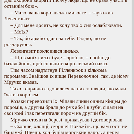
Для охорони вибрати тисячу люда, що не брала участі в
останнім бою».
– Мало, ваша королівська милосте, – зауважив
Левенгавпт.
– Для мене досить, не хочу твоїх сил ослаблювати.
– Моїх?
– Так, бо армію здаю на тебе. Гадаю, що не
розчаруюся.
Левенгавпт поклонився низько.
– Що в моїх силах буде – зроблю, – і побіг до
батальйонів, щоб сповнити королівський наказ.
Тим часом надтягнув Гілленкрок з кількома
поромами. Знайшов їх вище Переволочної, там, де йому
Мручко вказав.
Тихо і справно садовилися на них ті шведи, що мали
їхати з королем.
Козаки перевозили їх. Чіпали линви одним кінцем до
поромів, а другим брали до рук або і в зуби, сідали на
свої коні і так перетягали пором на другий бік.
Мручко стояв на березі, приказував і договорював.
– Скорше, хлопці, скорше! Покажіть, що вам гості не
байдужі. Шведи, хоч буцім морський народ, а перед