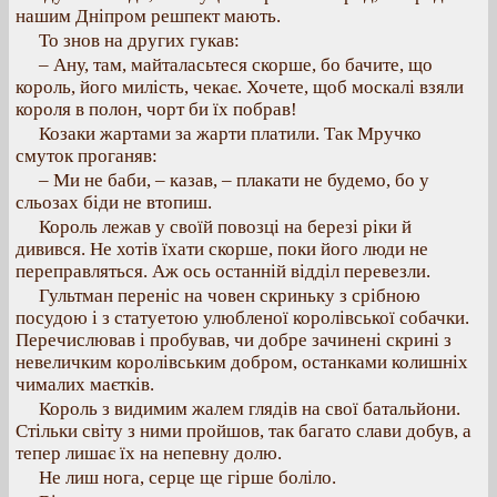
нашим Дніпром решпект мають.
То знов на других гукав:
– Ану, там, майталасьтеся скорше, бо бачите, що
король, його милість, чекає. Хочете, щоб москалі взяли
короля в полон, чорт би їх побрав!
Козаки жартами за жарти платили. Так Мручко
смуток проганяв:
– Ми не баби, – казав, – плакати не будемо, бо у
сльозax біди не втопиш.
Король лежав у своїй повозці на березі ріки й
дивився. Не хотів їхати скорше, поки його люди не
переправляться. Аж ось останній відділ перевезли.
Гультман переніс на човен скриньку з срібною
посудою і з статуетою улюбленої королівської собачки.
Перечислював і пробував, чи добре зачинені скрині з
невеличким королівським добром, останками колишніх
чималих маєтків.
Король з видимим жалем глядів на свої батальйони.
Стільки світу з ними пройшов, так багато слави добув, а
тепер лишає їх на непевну долю.
Не лиш нога, серце ще гірше боліло.