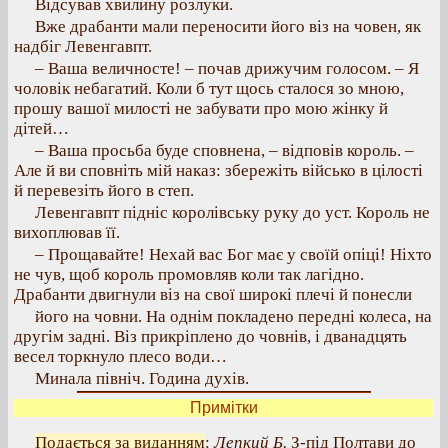
Відсував хвилину розлуки.
Вже драбанти мали переносити його віз на човен, як
надбіг Левенгавпт.
– Ваша величносте! – почав дрижучим голосом. – Я
чоловік небагатий. Коли б тут щось сталося зо мною,
прошу вашої милості не забувати про мою жінку й
дітей…
– Ваша просьба буде сповнена, – відповів король. –
Але й ви сповніть мій наказ: збережіть військо в цілості
й перевезіть його в степ.
Левенгавпт підніс королівську руку до уст. Король не
вихоплював її.
– Прощавайте! Нехай вас Бог має у своїй опіці! Ніхто
не чув, щоб король промовляв коли так лагідно.
Драбанти двигнули віз на свої широкі плечі й понесли
його на човни. На однім покладено передні колеса, на
другім задні. Віз прикріплено до човнів, і дванадцять
весел торкнуло плесо води…
Минала північ. Година духів.
Примітки
Подається за виданням
:
Лепкий Б.
З-під Полтави до