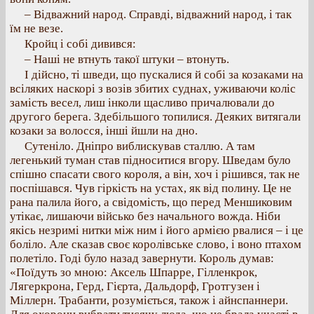
– Відважний народ. Справді, відважний народ, і так
їм не везе.
Кройц і собі дивився:
– Наші не втнуть такої штуки – втонуть.
І дійсно, ті шведи, що пускалися й собі за козаками на
всіляких наскорі з возів збитих суднах, уживаючи коліс
замість весел, лиш інколи щасливо причалювали до
другого берега. Здебільшого топилися. Деяких витягали
козаки за волосся, інші йшли на дно.
Сутеніло. Дніпро виблискував сталлю. А там
легенький туман став підноситися вгору. Шведам було
спішно спасати свого короля, а він, хоч і рішився, так не
поспішався. Чув гіркість на устах, як від полину. Це не
рана палила його, а свідомість, що перед Меншиковим
утікає, лишаючи військо без начального вожда. Ніби
якісь незримі нитки між ним і його армією рвалися – і це
боліло. Але сказав своє королівське слово, і воно птахом
полетіло. Годі було назад завернути. Король думав:
«Поїдуть зо мною: Аксель Шпарре, Гілленкрок,
Лягеркрона, Герд, Гієрта, Дальдорф, Гротгузен і
Міллерн. Трабанти, розуміється, також і айнспаннери.