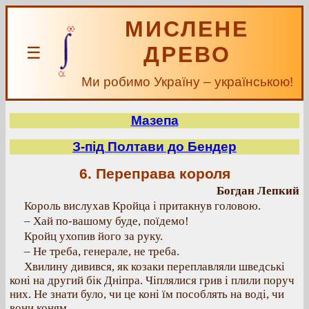
МИСЛЕНЕ
ДРЕВО
☰
Ми робимо Україну – українською!
Мазепа
З-під Полтави до Бендер
6. Переправа короля
Богдан Лепкий
Король вислухав Кройца і притакнув головою.
– Хай по-вашому буде, поїдемо!
Кройц ухопив його за руку.
– Не треба, генерале, не треба.
Хвилину дивився, як козаки переплавляли шведські
коні на другий бік Дніпра. Чіплялися грив і плили поруч
них. Не знати було, чи це коні їм пособлять на воді, чи
вони коням.