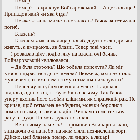
– Помер.
– Помер? – скрикнув Войнаровський. – А це знов що?
Припадок який чи яка біда?
– Невже ж ваша милість не знають? Рачок за гетьмана
погиб.
– Блазень?
– Блазнем жив, а як лицар погиб, другі по-лицарськи
живуть, а вмирають, як блазні. Тепер такі часи.
І розказав цілу подію, яку на власні очі бачив.
Войнаровський хвилювався.
– Де була сторожа? Що робила прислуга? Як міг
хтось підкрастися до гетьмана? Невже ж, коли не стало
Чуйкевича, то вже нема кому гетьмана пильнувати?
– Перед душегубом не впильнуєшся. Гадюкою
підповз, один скок, і – було би по всьому. Так Рачок
упору вхопив його своїми кліщами, як справжній рак. Не
кричав, щоб гетьмана не збудити, мовчки боролися
поміж возами, а заки я надбіг, Рачок мав смертельну
рану в груди. На моїх руках і сконав.
– Вічна йому пам’ять! – промовив Войнаровський,
знімаючи очі на небо, на якім сіяли незчисленні зорі. –
Дійсно, цей блазень помер, як лицар, а лицарі