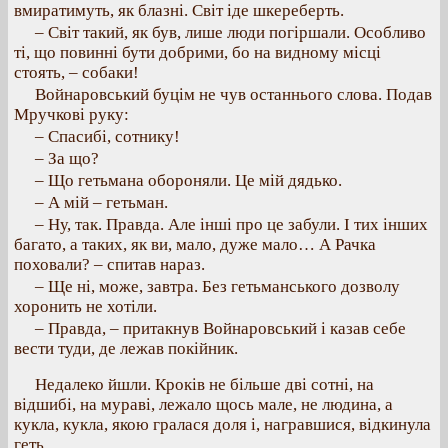
вмиратимуть, як блазні. Світ іде шкереберть.
– Світ такий, як був, лише люди погіршали. Особливо
ті, що повинні бути добрими, бо на видному місці
стоять, – собаки!
Войнаровський буцім не чув останнього слова. Подав
Мручкові руку:
– Спасибі, сотнику!
– За що?
– Що гетьмана обороняли. Це мій дядько.
– А мій – гетьман.
– Ну, так. Правда. Але інші про це забули. І тих інших
багато, а таких, як ви, мало, дуже мало… А Рачка
поховали? – спитав нараз.
– Ще ні, може, завтра. Без гетьманського дозволу
хоронить не хотіли.
– Правда, – притакнув Войнаровський і казав себе
вести туди, де лежав покійник.
Недалеко йшли. Кроків не більше дві сотні, на
відшибі, на мураві, лежало щось мале, не людина, а
кукла, кукла, якою гралася доля і, награвшися, відкинула
геть.