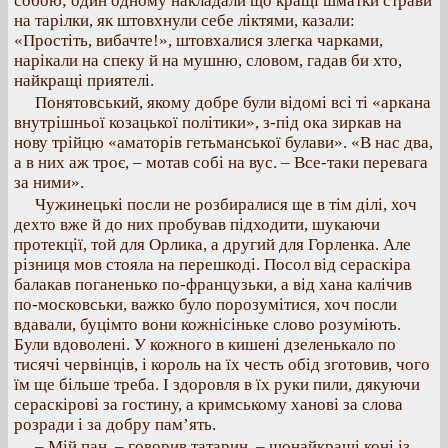
собою; один одному накладали що кращі шматки страви
на тарілки, як штовхнули себе ліктями, казали:
«Простіть, вибачте!», штовхалися злегка чарками,
нарікали на спеку й на мушню, словом, гадав би хто,
найкращі приятелі.
Понятовський, якому добре були відомі всі ті «аркана
внутрішньої козацької політики», з-під ока зиркав на
нову трійцю «аматорів гетьманської булави». «В нас два,
а в них аж троє, – мотав собі на вус. – Все-таки перевага
за ними».
Чужинецькі посли не розбиралися ще в тім ділі, хоч
дехто вже й до них пробував підходити, шукаючи
протекції, той для Орлика, а другий для Горленка. Але
різниця мов стояла на перешкоді. Посол від сераскіра
балакав поганенько по-французьки, а від хана калічив
по-московськи, важко було порозумітися, хоч посли
вдавали, буцімто вони кожнісіньке слово розуміють.
Були вдоволені. У кожного в кишені дзеленькало по
тисячі червінців, і король на їх честь обід зготовив, чого
їм ще більше треба. І здоровля в їх руки пили, дякуючи
сераскірові за гостину, а кримському ханові за слова
розради і за добру пам’ять.
– Мій пан, – говорив татарин, – щонайкращі коні із