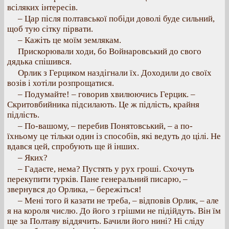
всіляких інтересів.
– Цар після полтавської побіди доволі буде сильний,
щоб тую сітку пірвати.
– Кажіть це моїм землякам.
Прискорювали ходи, бо Войнаровський до свого
дядька спішився.
Орлик з Герциком наздігнали їх. Доходили до своїх
возів і хотіли розпрощатися.
– Подумайте! – говорив хвилюючись Герцик. –
Скритовбийника підсилають. Це ж підлість, крайня
підлість.
– По-вашому, – перебив Понятовський, – а по-
їхньому це тільки один із способів, які ведуть до цілі. Не
вдався цей, спробують ще й інших.
– Яких?
– Гадаєте, нема? Пустять у рух гроші. Схочуть
перекупити турків. Пане генеральний писарю, –
звернувся до Орлика, – бережіться!
– Мені того й казати не треба, – відповів Орлик, – але
я на короля числю. До його з грішми не підійдуть. Він їм
ще за Полтаву віддячить. Бачили його нині? Ні сліду