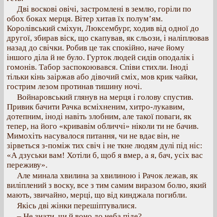
Дві воскові овічі, застромлені в землю, горіли по
обох боках мерця. Вітер хитав їх полум’ям.
Королівський сміхун, Люксембург, ходив від одної до
другої, збирав віск, що скапував, як сльози, і наліплював
назад до свічки. Робив це так спокійно, наче йому
іншого діла й не було. Гурток людей сидів оподалік і
гомонів. Табор заспокоювався. Співи стихли. Іноді
тільки кінь заіржав або дівочий сміх, мов крик чайки,
гострим лезом протинав тишину ночі.
Войнаровський глянув на мерця і голову спустив.
Привик бачити Рачка всміхненим, хитро-лукавим,
дотепним, іноді навіть злобним, але такої поваги, як
тепер, на його «кривавім обличчі» ніколи ти не бачив.
Мимохіть насувалося питання, чи не вдає він, не
зірветься з-поміж тих свіч і не ткне людям дулі під ніс:
«А дзуськи вам! Хотіли б, щоб я вмер, а я, бач, усіх вас
переживу».
Але минала хвилина за хвилиною і Рачок лежав, як
виліплений з воску, все з тим самим виразом болю, який
мають, звичайно, мерці, що від кинджала погибли.
Якісь дві жінки перешіптувалися.
– Не знати, чи й воно до неба піде?