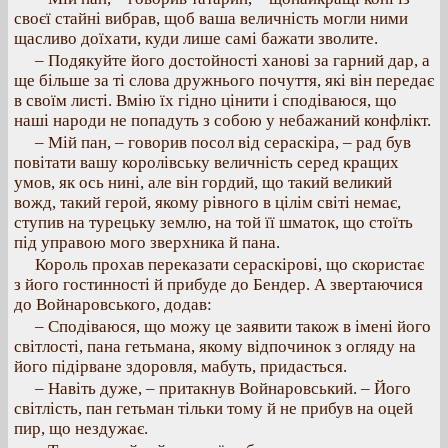
своєї стайні вибрав, щоб ваша величність могли ними
щасливо доїхати, куди лише самі бажати зволите.
– Подякуйте його достойності ханові за гарний дар, а
ще більше за ті слова дружнього почуття, які він передає
в своїм листі. Вмію їх гідно цінити і сподіваюся, що
наші народи не попадуть з собою у небажаний конфлікт.
– Мій пан, – говорив посол від сераскіра, – рад був
повітати вашу королівську величність серед кращих
умов, як ось нині, але він гордий, що такий великий
вожд, такий герой, якому рівного в цілім світі немає,
ступив на турецьку землю, на той її шматок, що стоїть
під управою мого зверхника й пана.
Король прохав переказати сераскірові, що скористає
з його гостинності й прибуде до Бендер. А звертаючися
до Войнаровського, додав:
– Сподіваюся, що можу це заявити також в імені його
світлості, пана гетьмана, якому відпочинок з огляду на
його підірване здоровля, мабуть, придасться.
– Навіть дуже, – притакнув Войнаровський. – Його
світлість, пан гетьман тільки тому й не прибув на оцей
пир, що нездужає.