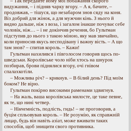
– Так передайте йому мої побажання скорого
видужання, – і підняв чарку вгору. – А я, бачите, –
продовжав, – тішуся, що незабаром знов сяду на коня.
Віз добрий для жінок, а для мужчин кінь. З нього й
видно дальше, ніж з воза, і загалом інакше почуває себе
чоловік, ніж… – і не докінчив речення, бо Гультман
підступив до нього з такою міною, яку мав звичайно,
коли приносив якусь несподівану і важну вість. – А що
там знов? – спитав король. – Кажи!
Гультман нахилився і півголосом говорив щось по-
шведськи. Королівське чоло ніби хтось на шнурок
позбирав, брови піднялися вгору, очі гнівом
спалахкотіли.
– Можлива річ? – крикнув. – В білий день? Під моїм
боком? Не вірю.
Гультман покірно високими раменами здвигнув.
– На жаль, ваша королівська милосте, це таке певне,
як те, що нині четвер.
– Нікчемність, подлість, гидь! – не проговорив, а
буцім спльовував король. – Не розумію, як справжній
лицар, будь він навіть азіат, може вживати таких
способів, щоб знищити свого противника.