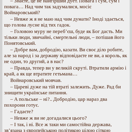
– Знаєте, це не найгірший дует. Повага і сум, сум і
повага… Над чим так задумалися, мосіє
Войнаровський?
– Невже ж я не маю над чим думати? Іноді здається,
що голова лусне від тих гадок.
– Головою муру не переб’єш, буде як Бог дасть. Ми
тільки люди, звичайні, смертельні люди, – потішав його
Понятовський.
– Добре вам, добродію, казати. Ви своє діло робите,
але за народ і за державу відповідаєте не ви, а король, як
не один, то другий, а в нас?
– Правда, тепер ви у великій скруті. Втратили армію і
край, а як ще втратите гетьмана…
Войнаровський мовчав.
– Цареві дуже на тій втраті залежить. Дуже. Рад би
знищити українське питання.
– А польське – ні?.. Добродію, цар нараз два
похорони готує.
– Гадаєте?
– Невже ж ви не догадалися цього?
– І так, і ні. Все ж таки ми самостійна держава,
зв’язана з європейською політикою цілою сіткою