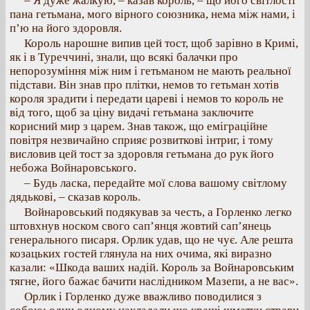
– Я дуже жалкую, – казав король, – що його світлості
пана гетьмана, мого вірного союзника, нема між нами, і
п’ю на його здоровля.
Король нарошне випив цей тост, щоб зарівно в Кримі,
як і в Туреччині, знали, що всякі балачки про
непорозуміння між ним і гетьманом не мають реальної
підстави. Він знав про плітки, немов то гетьман хотів
короля зрадити і передати цареві і немов то король не
від того, щоб за ціну видачі гетьмана заключите
корисний мир з царем. Знав також, що еміграційне
повітря незвичайно сприяє розвиткові інтриг, і тому
висловив цей тост за здоровля гетьмана до рук його
небожа Войнаровського.
– Будь ласка, передайте мої слова вашому світлому
дядькові, – сказав король.
Войнаровський подякував за честь, а Горленко легко
штовхнув носком свого сап’янця жовтий сап’янець
генерального писаря. Орлик удав, що не чує. Але решта
козацьких гостей глянула на них очима, які виразно
казали: «Шкода ваших надій. Король за Войнаровським
тягне, його бажає бачити наслідником Мазепи, а не вас».
Орлик і Горленко дуже вважливо поводилися з