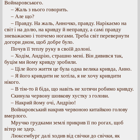
Войнаровського.
– Жаль з нього говорить.
– Але що?
– Правду. На жаль, Анночко, правду. Нарікаємо на
світ і на долю, на кривду й неправду, а самі правду
зневажаємо і топчемо ногами. Треба світ перевернути
догори дном, щоб добре було.
Почув її теплу руку в своїй долоні.
– Ходім, Андрію, страшно мені. Він дивився так,
буцім ми йому кривду зробили.
– Ціле його життя це була одна велика кривда, Анно.
– Я його кривдити не хотіла, я не хочу кривдити
нікого.
– В тім-то й біда, що навіть не хотячи робимо кривду.
Скинула червону шовкову хустку з голови.
– Накрий йому очі, Андрію!
Войнаровський накрив червоною китайкою голову
вмерлого.
Мручко грудками землі прикрив її по рогах, щоб
вітер не здер.
Люксембург далі ходив від свічки до свічки, як