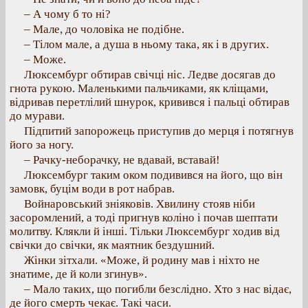
– А чому б то ні?
– Мале, до чоловіка не подібне.
– Тілом мале, а душа в ньому така, як і в других.
– Може.
Люксембург обтирав свічці ніс. Ледве досягав до
гнота рукою. Маленькими пальчиками, як кліщами,
відривав перетлілий шнурок, кривився і пальці обтирав
до мурави.
Підпитий запорожець приступив до мерця і потягнув
його за ногу.
– Рачку-неборачку, не вдавай, вставай!
Люксембург таким оком подивився на його, що він
замовк, буцім води в рот набрав.
Войнаровський зніяковів. Хвилину стояв ніби
засоромлений, а тоді пригнув коліно і почав шептати
молитву. Клякли й інші. Тільки Люксембург ходив від
свічки до свічки, як маятник бездушний.
Жінки зітхали. «Може, й родину мав і ніхто не
знатиме, де й коли згинув».
– Мало таких, що погибли безслідно. Хто з нас відає,
де його смерть чекає. Такі часи.