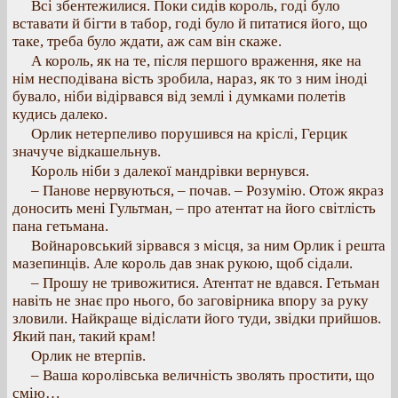
Всі збентежилися. Поки сидів король, годі було
вставати й бігти в табор, годі було й питатися його, що
таке, треба було ждати, аж сам він скаже.
А король, як на те, після першого враження, яке на
нім несподівана вість зробила, нараз, як то з ним іноді
бувало, ніби відірвався від землі і думками полетів
кудись далеко.
Орлик нетерпеливо порушився на кріслі, Герцик
значуче відкашельнув.
Король ніби з далекої мандрівки вернувся.
– Панове нервуються, – почав. – Розумію. Отож якраз
доносить мені Гультман, – про атентат на його світлість
пана гетьмана.
Войнаровський зірвався з місця, за ним Орлик і решта
мазепинців. Але король дав знак рукою, щоб сідали.
– Прошу не тривожитися. Атентат не вдався. Гетьман
навіть не знає про нього, бо заговірника впору за руку
зловили. Найкраще відіслати його туди, звідки прийшов.
Який пан, такий крам!
Орлик не втерпів.
– Ваша королівська величність зволять простити, що
смію…