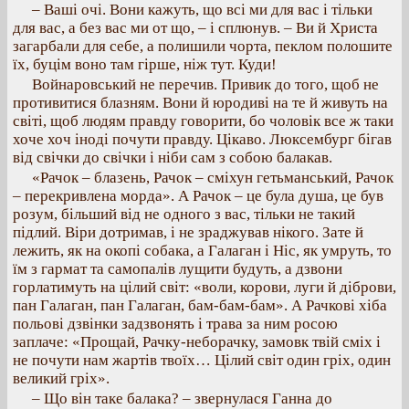
– Ваші очі. Вони кажуть, що всі ми для вас і тільки
для вас, а без вас ми от що, – і сплюнув. – Ви й Христа
загарбали для себе, а полишили чорта, пеклом полошите
їх, буцім воно там гірше, ніж тут. Куди!
Войнаровський не перечив. Привик до того, щоб не
противитися блазням. Вони й юродиві на те й живуть на
світі, щоб людям правду говорити, бо чоловік все ж таки
хоче хоч іноді почути правду. Цікаво. Люксембург бігав
від свічки до свічки і ніби сам з собою балакав.
«Рачок – блазень, Рачок – сміхун гетьманський, Рачок
– перекривлена морда». А Рачок – це була душа, це був
розум, більший від не одного з вас, тільки не такий
підлий. Віри дотримав, і не зраджував нікого. Зате й
лежить, як на окопі собака, а Галаган і Ніс, як умруть, то
їм з гармат та самопалів лущити будуть, а дзвони
горлатимуть на цілий світ: «воли, корови, луги й діброви,
пан Галаган, пан Галаган, бам-бам-бам». А Рачкові хіба
польові дзвінки задзвонять і трава за ним росою
заплаче: «Прощай, Рачку-неборачку, замовк твій сміх і
не почути нам жартів твоїх… Цілий світ один гріх, один
великий гріх».
– Що він таке балака? – звернулася Ганна до