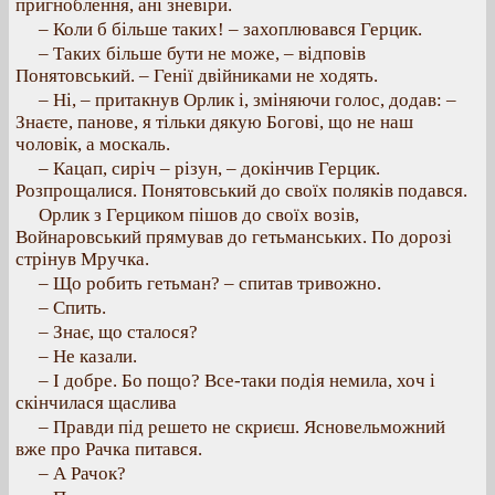
пригноблення, ані зневіри.
– Коли б більше таких! – захоплювався Герцик.
– Таких більше бути не може, – відповів
Понятовський. – Генії двійниками не ходять.
– Ні, – притакнув Орлик і, зміняючи голос, додав: –
Знаєте, панове, я тільки дякую Богові, що не наш
чоловік, а москаль.
– Кацап, сиріч – різун, – докінчив Герцик.
Розпрощалися. Понятовський до своїх поляків подався.
Орлик з Герциком пішов до своїх возів,
Войнаровський прямував до гетьманських. По дорозі
стрінув Мручка.
– Що робить гетьман? – спитав тривожно.
– Спить.
– Знає, що сталося?
– Не казали.
– І добре. Бо пощо? Все-таки подія немила, хоч і
скінчилася щаслива
– Правди під решето не скриєш. Ясновельможний
вже про Рачка питався.
– А Рачок?