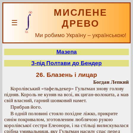
МИСЛЕНЕ
ДРЕВО
☰
Ми робимо Україну – українською!
Мазепа
З-під Полтави до Бендер
26. Блазень і лицар
Богдан Лепкий
Королівський «тафельдекер» Гультман знову голову
підняв. Король не куняв на возі, як циган-волокита, а мав
свій власний, гарний шовковий намет.
Прибрав його.
В одній половині стояло похідне ліжко, прикрите
синім покривалом, зготовленим люблячою рукою
королівської сестри Елеонори, і на стільці вилискувалася
срібна умивальниця, яку Гультман насилу спас перед