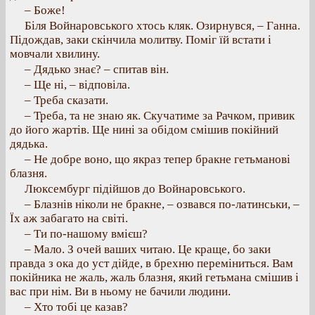
– Боже!
Біля Войнаровського хтось кляк. Озирнувся, – Ганна.
Підождав, заки скінчила молитву. Поміг їй встати і
мовчали хвилину.
– Дядько знає? – спитав він.
– Ще ні, – відповіла.
– Треба сказати.
– Треба, та не знаю як. Скучатиме за Рачком, привик
до його жартів. Ще нині за обідом смішив покійний
дядька.
– Не добре воно, що якраз тепер бракне гетьманові
блазня.
Люксембург підійшов до Войнаровського.
– Блазнів ніколи не бракне, – озвався по-латинськи, –
Їх аж забагато на світі.
– Ти по-нашому вмієш?
– Мало. З очей ваших читаю. Це краще, бо заки
правда з ока до уст дійде, в брехню переміниться. Вам
покійника не жаль, жаль блазня, який гетьмана смішив і
вас при нім. Ви в ньому не бачили людини.
– Хто тобі це казав?