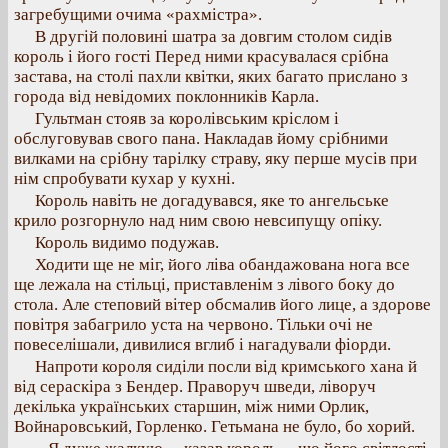
загребущими очима «рахмістра».
В другій половині шатра за довгим столом сидів
король і його гості Перед ними красувалася срібна
застава, на столі пахли квітки, яких багато прислано з
города від невідомих поклонників Карла.
Гультман стояв за королівським кріслом і
обслуговував свого пана. Накладав йому срібними
вилками на срібну тарілку страву, яку перше мусів при
нім спробувати кухар у кухні.
Король навіть не догадувався, яке то ангельське
крило розгорнуло над ним свою невсипущу опіку.
Король видимо подужав.
Ходити ще не міг, його ліва обандажована нога все
ще лежала на стільці, приставленім з лівого боку до
стола. Але степовий вітер обсмалив його лице, а здорове
повітря забагрило уста на червоно. Тільки очі не
повеселішали, дивилися вглиб і нагадували фіорди.
Напроти короля сиділи посли від кримського хана й
від сераскіра з Бендер. Праворуч шведи, ліворуч
декілька українських старшин, між ними Орлик,
Войнаровський, Горленко. Гетьмана не було, бо хорий.