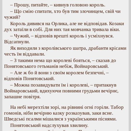
– Прошу, питайте, – кивнув головою король.
– Що смію спитати, хто був тим злочинцем, свій чи
чужий?
Король дивився на Орлика, але не відповідав. Козаки
дух затаїли в собі. Для них тая мовчанка тривала віки.
– Чужий, – відповів врешті король і усміхнувся.
Відсапнули.
Як виходили з королівського шатра, драбанти крісами
честь їм віддавали.
– З такими нема що королеві бояться, – сказав до
Понятовського гетьманів небіж, Войнаровський.
– Але ж бо й вони з своїм королем безпечні, –
відповів Понятовський.
– Можна позавидувати їм і королеві, – притакнув
Войнаровський, вдихуючи повними грудьми вечірнє,
запашне повітря.
На небі мерехтіли зорі, на рівнині огні горіли. Табор
гомонів, ніби вечірню казку розказував, заки всне.
Шведські псалми мішалися з українськими піснями.
Понятовський надслухував хвилину.