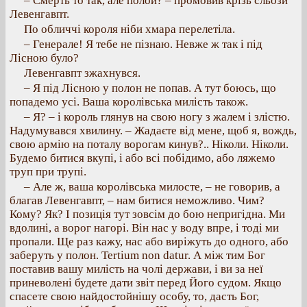
– Смерть то так, але полой? – промовив крізь сльози
Левенгавпт.
По обличчі короля ніби хмара перелетіла.
– Генерале! Я тебе не пізнаю. Невже ж так і під
Лісною було?
Левенгавпт зжахнувся.
– Я під Лісною у полон не попав. А тут боюсь, що
попадемо усі. Ваша королівська милість також.
– Я? – і король глянув на свою ногу з жалем і злістю.
Надумувався хвилину. – Жадаєте від мене, щоб я, вождь,
свою армію на поталу ворогам кинув?.. Ніколи. Ніколи.
Будемо битися вкупі, і або всі побідимо, або ляжемо
труп при трупі.
– Але ж, ваша королівська милосте, – не говорив, а
благав Левенгавпт, – нам битися неможливо. Чим?
Кому? Як? І позиція тут зовсім до бою непригідна. Ми
вдолині, а ворог нагорі. Він нас у воду впре, і тоді ми
пропали. Ще раз кажу, нас або виріжуть до одного, або
заберуть у полон. Tertium non datur. А між тим Бог
поставив вашу милість на чолі держави, і ви за неї
приневолені будете дати звіт перед Його судом. Якщо
спасете свою найдостойнішу особу, то, дасть Бог,