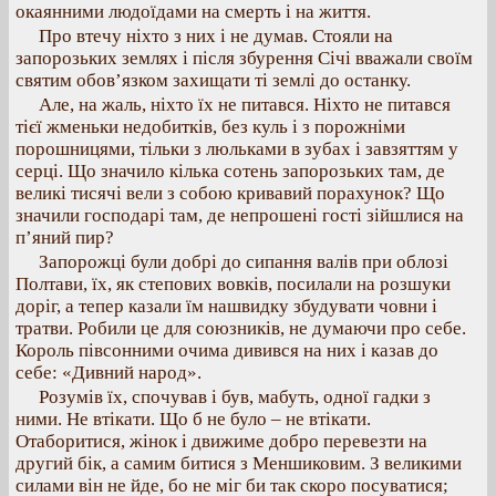
окаянними людоїдами на смерть і на життя.
Про втечу ніхто з них і не думав. Стояли на
запорозьких землях і після збурення Січі вважали своїм
святим обов’язком захищати ті землі до останку.
Але, на жаль, ніхто їх не питався. Ніхто не питався
тієї жменьки недобитків, без куль і з порожніми
порошницями, тільки з люльками в зубах і завзяттям у
серці. Що значило кілька сотень запорозьких там, де
великі тисячі вели з собою кривавий порахунок? Що
значили господарі там, де непрошені гості зійшлися на
п’яний пир?
Запорожці були добрі до сипання валів при облозі
Полтави, їх, як степових вовків, посилали на розшуки
доріг, а тепер казали їм нашвидку збудувати човни і
тратви. Робили це для союзників, не думаючи про себе.
Король півсонними очима дивився на них і казав до
себе: «Дивний народ».
Розумів їх, спочував і був, мабуть, одної гадки з
ними. Не втікати. Що б не було – не втікати.
Отаборитися, жінок і движиме добро перевезти на
другий бік, а самим битися з Меншиковим. З великими
силами він не йде, бо не міг би так скоро посуватися;