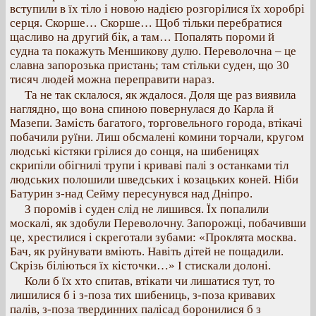
вступили в їх тіло і новою надією розгорілися їх хоробрі
серця. Скорше… Скорше… Щоб тільки перебратися
щасливо на другий бік, а там… Попалять пороми й
судна та покажуть Меншикову дулю. Переволочна – це
славна запорозька пристань; там стільки суден, що 30
тисяч людей можна переправити нараз.
Та не так склалося, як ждалося. Доля ще раз виявила
наглядно, що вона спиною повернулася до Карла й
Мазепи. Замість багатого, торговельного города, втікачі
побачили руїни. Лиш обсмалені комини торчали, кругом
людські кістяки грілися до сонця, на шибеницях
скрипіли обігнилі трупи і криваві палі з останками тіл
людських полошили шведських і козацьких коней. Ніби
Батурин з-над Сейму пересунувся над Дніпро.
З поромів і суден слід не лишився. Їх попалили
москалі, як здобули Переволочну. Запорожці, побачивши
це, хрестилися і скреготали зубами: «Проклята москва.
Бач, як руйнувати вміють. Навіть дітей не пощадили.
Скрізь біліються їх кісточки…» І стискали долоні.
Коли б їх хто спитав, втікати чи лишатися тут, то
лишилися б і з-поза тих шибениць, з-поза кривавих
палів, з-поза твердинних палісад боронилися б з