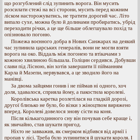
що розгублений слід зупинить ворога. Він мусить
розсилати стежі на всі сторони, мусить перед кожним
ліском насторожуватись, не тратити дорогий час. Літо
випало сухе, можна було й долинами пробиратись, убрід
переходити річки, а це ще більше облегшувало похід та
опізнювало погоню.
Пожежа воєнного добра в Нових Санжарах на деякий
час зупинила царських генералів, вони не могли взяти
ворога на око. Віддаль між погонею та втікачами з
кожною хвилиною більшала. Голіцин сердився. Добувши
слави під Лісною, він хотів завершити її пійманням
Карла й Мазепи, нервувався, а це зводило його на
манівці.
За двома зайцями гонив і не піймав ні одного, хоч
доля, здавалося, сприяла йому, а пакостила королеві.
Королівська каретка розлетілася на гладкій дорозі,
другої близько не було, бо візки з жіноцтвом виряжено
вперед. Королеві довелося знову сісти на коня.
Після кількагодинного сну він почував себе краще і,
як звичайно, став шукати пригод.
Ніхто не завважив, як смерком відбився від армії і
пропав у лісі. Треба було зупинитися й шукати короля. І