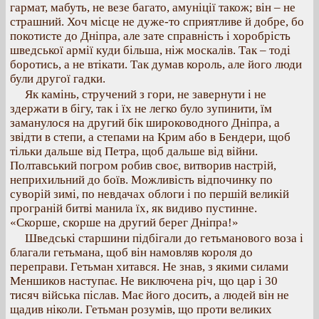
гармат, мабуть, не везе багато, амуніції також; він – не
страшний. Хоч місце не дуже-то сприятливе й добре, бо
покотисте до Дніпра, але зате справність і хоробрість
шведської армії куди більша, ніж москалів. Так – тоді
боротись, а не втікати. Так думав король, але його люди
були другої гадки.
Як камінь, стручений з гори, не завернути і не
здержати в бігу, так і їх не легко було зупинити, їм
заманулося на другий бік широководного Дніпра, а
звідти в степи, а степами на Крим або в Бендери, щоб
тільки дальше від Петра, щоб дальше від війни.
Полтавський погром робив своє, витворив настрій,
неприхильний до боїв. Можливість відпочинку по
суворій зимі, по невдачах облоги і по першій великій
програній битві манила їх, як видиво пустинне.
«Скорше, скорше на другий берег Дніпра!»
Шведські старшини підбігали до гетьманового воза і
благали гетьмана, щоб він намовляв короля до
переправи. Гетьман хитався. Не знав, з якими силами
Меншиков наступає. Не виключена річ, що цар і 30
тисяч війська післав. Має його досить, а людей він не
щадив ніколи. Гетьман розумів, що проти великих