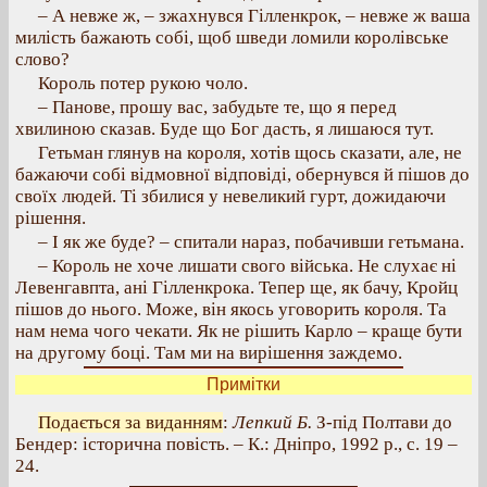
– А невже ж, – зжахнувся Гілленкрок, – невже ж ваша
милість бажають собі, щоб шведи ломили королівське
слово?
Король потер рукою чоло.
– Панове, прошу вас, забудьте те, що я перед
хвилиною сказав. Буде що Бог дасть, я лишаюся тут.
Гетьман глянув на короля, хотів щось сказати, але, не
бажаючи собі відмовної відповіді, обернувся й пішов до
своїх людей. Ті збилися у невеликий гурт, дожидаючи
рішення.
– І як же буде? – спитали нараз, побачивши гетьмана.
– Король не хоче лишати свого війська. Не слухає ні
Левенгавпта, ані Гілленкрока. Тепер ще, як бачу, Кройц
пішов до нього. Може, він якось уговорить короля. Та
нам нема чого чекати. Як не рішить Карло – краще бути
на другому боці. Там ми на вирішення заждемо.
Примітки
Подається за виданням
:
Лепкий Б.
З-під Полтави до
Бендер: історична повість. – К.: Дніпро, 1992 р., с. 19 –
24.