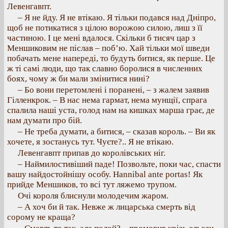
Левенгавпт.
– Я не йду. Я не втікаю. Я тільки подався над Дніпро,
щоб не потикатися з цілою ворожою силою, лиш з її
частиною. І це мені вдалося. Скільки б тисяч цар з
Меншиковим не післав – поб’ю. Хай тільки мої шведи
побачать мене напереді, то будуть битися, як перше. Це
ж ті самі люди, що так славно боролися в численних
боях, чому ж би мали змінитися нині?
– Бо вони перетомлені і поранені, – з жалем заявив
Гілленкрок. – В нас нема гармат, нема мунщії, спрага
спалила наші уста, голод нам на кишках марша грає, де
нам думати про бій.
– Не треба думати, а битися, – сказав король. – Ви як
хочете, я зостанусь тут. Чуєте?.. Я не втікаю.
Левенгавпт припав до королівських ніг.
– Наймилостивіший паде! Позвольте, поки час, спасти
вашу найдостойнішу особу. Hannibal ante portas! Як
прийде Меншиков, то всі тут ляжемо трупом.
Очі короля блиснули молодечим жаром.
– А хоч би й так. Невже ж лицарська смерть від
сорому не краща?