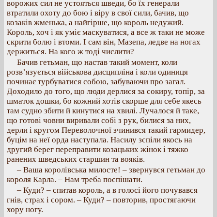
ворожих сил не устояться шведи, бо їх генерали
втратили охоту до бою і віру в свої сили, бачив, що
козаків жменька, а найгірше, що король недужий.
Король, хоч і як уміє маскуватися, а все ж таки не може
скрити болю і втоми. І сам він, Мазепа, ледве на ногах
держиться. На кого ж тоді числити?
Бачив гетьман, що настав такий момент, коли
розв’язується військова дисципліна і коли одиниця
починає турбуватися собою, забуваючи про загал.
Доходило до того, що люди дерлися за сокиру, топір, за
шматок дошки, бо кожний хотів скорше для себе якесь
там судно збити й кинутися на хвилі. Лучалося й таке,
що готові човни виривали собі з рук, билися за них,
дерли і кругом Переволочної зчинився такий гармидер,
буцім на неї орда наступала. Насилу зспіли якось на
другий берег переправити козацьких жінок і тяжко
ранених шведських старшин та вояків.
– Ваша королівська милосте! – звернувся гетьман до
короля Карла. – Нам треба поспішати.
– Куди? – спитав король, а в голосі його почувався
гнів, страх і сором. – Куди? – повторив, простягаючи
хору ногу.