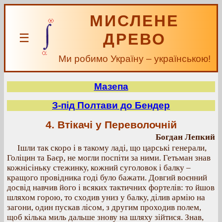
МИСЛЕНЕ
ДРЕВО
☰
Ми робимо Україну – українською!
Мазепа
З-під Полтави до Бендер
4. Втікачі у Переволочній
Богдан Лепкий
Ішли так скоро і в такому ладі, що царські генерали,
Голіцин та Баєр, не могли поспіти за ними. Гетьман знав
кожнісіньку стежинку, кожний суголовок і балку –
кращого провідника годі було бажати. Довгий воєнний
досвід навчив його і всяких тактичних фортелів: то йшов
шляхом горою, то сходив униз у балку, ділив армію на
загони, один пускав лісом, з другим проходив полем,
щоб кілька миль дальше знову на шляху зійтися. Знав,