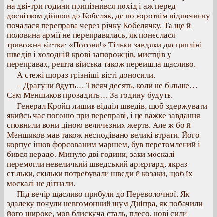
на дві-три години припізнився похід і аж перед
досвітком дійшов до Кобеляк, де по короткім відпочинку
почалася переправа через річку Кобелячку. Та ще й
половина армії не переправилась, як понеслася
тривожна вістка: «Погоня!» Тільки завдяки дисципліні
шведів і холодній крові запорожців, мистців у
переправах, решта війська також перейшла щасливо.
А стежі щораз грізніші вісті доносили.
– Драгуни йдуть… Тисяч десять, коли не більше…
Сам Меншиков провадить… За годину будуть.
Генерал Кройц лишив відділ шведів, щоб здержувати
якийсь час погоню при переправі, і це важке завдання
сповнили вони ціною величезних жертв. Але ж бо й
Меншиков мав також несподівано великі втрати. Його
корпус ішов форсованим маршем, був перетомлений і
бився нерадо. Минуло дві години, заки москалі
перемогли невеличкий шведський арієргард, якраз
стільки, скільки потребували шведи й козаки, щоб їх
москалі не дігнали.
Під вечір щасливо прибули до Переволочної. Як
здалеку почули невгомонний шум Дніпра, як побачили
його широке, мов блискуча сталь, плесо, нові сили