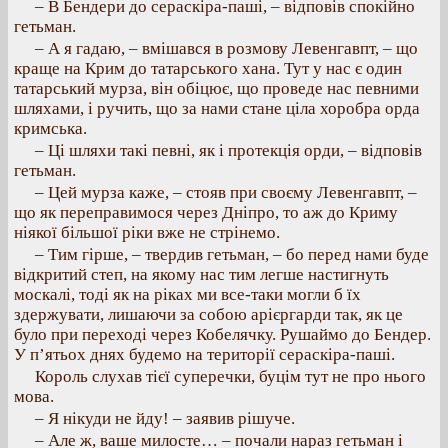
– В Бендери до сераскіра-паші, – відповів спокійно
гетьман.
– А я гадаю, – вмішався в розмову Левенгавпт, – що
краще на Крим до татарського хана. Тут у нас є один
татарський мурза, він обіцює, що проведе нас певними
шляхами, і ручить, що за нами стане ціла хоробра орда
кримська.
– Ці шляхи такі певні, як і протекція орди, – відповів
гетьман.
– Цей мурза каже, – стояв при своєму Левенгавпт, –
що як переправимося через Дніпро, то аж до Криму
ніякої більшої ріки вже не стрінемо.
– Тим гірше, – твердив гетьман, – бо перед нами буде
відкритий степ, на якому нас тим легше настигнуть
москалі, тоді як на ріках ми все-таки могли б їх
здержувати, лишаючи за собою арієргарди так, як це
було при переході через Кобелячку. Рушаймо до Бендер.
У п’ятьох днях будемо на території сераскіра-паші.
Король слухав тієї суперечки, буцім тут не про нього
мова.
– Я нікуди не йду! – заявив рішуче.
– Але ж, ваше милосте… – почали нараз гетьман і