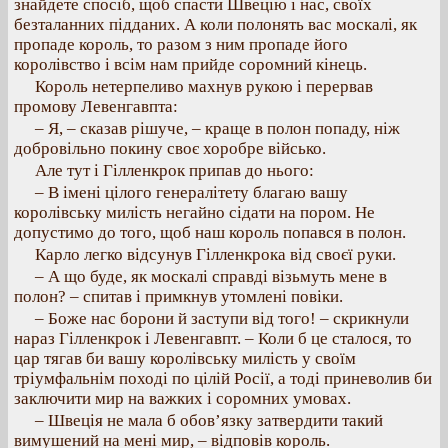
знайдете спосіб, щоб спасти Швецію і нас, своїх
безталанних підданих. А коли полонять вас москалі, як
пропаде король, то разом з ним пропаде його
королівство і всім нам прийде соромний кінець.
Король нетерпеливо махнув рукою і перервав
промову Левенгавпта:
– Я, – сказав рішуче, – краще в полон попаду, ніж
добровільно покину своє хоробре військо.
Але тут і Гілленкрок припав до нього:
– В імені цілого генералітету благаю вашу
королівську милість негайно сідати на пором. Не
допустимо до того, щоб наш король попався в полон.
Карло легко відсунув Гілленкрока від своєї руки.
– А що буде, як москалі справді візьмуть мене в
полон? – спитав і примкнув утомлені повіки.
– Боже нас борони й заступи від того! – скрикнули
нараз Гілленкрок і Левенгавпт. – Коли б це сталося, то
цар тягав би вашу королівську милість у своїм
тріумфальнім поході по цілій Росії, а тоді приневолив би
заключити мир на важких і соромних умовах.
– Швеція не мала б обов’язку затвердити такий
вимушений на мені мир, – відповів король.