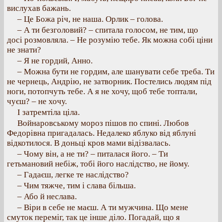
вислухав бажань.
– Це Божа річ, не наша. Орлик – голова.
– А ти безголовий? – спитала голосом, не тим, що
досі розмовляла. – Не розумію тебе. Як можна собі ціни
не знати?
– Я не гордий, Анно.
– Можна бути не гордим, але шанувати себе треба. Ти
не чернець, Андрію, не затворник. Постелись людям під
ноги, потопчуть тебе. А я не хочу, щоб тебе топтали,
чуєш? – не хочу.
І затремтіла ціла.
Войнаровському мороз пішов по спині. Любов
Федорівна пригадалась. Недалеко яблуко від яблуні
відкотилося. В доньці кров мами відізвалась.
– Чому він, а не ти? – питалася його. – Ти
гетьмановий небіж, тобі його наслідство, не йому.
– Гадаєш, легке те наслідство?
– Чим тяжче, тим і слава більша.
– Або й неслава.
– Віри в себе не маєш. А ти мужчина. Що мене
смуток переміг, так це інше діло. Погадай, що я