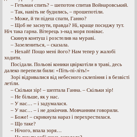
– Гетьман спить? – шепотом спитав Войнаровський.
– Так, навіть не будились, – прошепотіли.
– Може, й ти підеш спати, Ганно?
– Щоб не заснути, правда? Ні, краще посиджу тут.
Ніч така гарна. Вітерець з-над моря повіває.
Скинув контуш і розстелив на мураві.
– Зазелениться, – сказала.
– Нехай! Пощо мені його? Нам тепер у жалобі
ходити.
Посідали. Польові коники цвіркотіли в траві, десь
далеко перепели били: «Піть-пі-літь!»
Зорі відривалися від небесного склепіння і в безвісті
летіли.
– Скільки зір! – шептала Ганна. – Скільки зір!
– Не більше, як у нас.
– У нас… – і задумалася.
– У нас… – і не докінчив. Мовчанням говорили.
– Боже! – скрикнула нараз і перехрестилася.
– Що таке?
– Нічого, впала зоря…