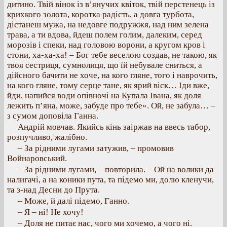
дитино. Твій вінок із в’янучих квіток, твій перстенець із
крихкого золота, коротка радість, а довга турбота,
дістанеш мужа, на недовге подружжя, над ним зелена
трава, а ти вдова, йдеш полем голим, далеким, серед
морозів і спеки, над головою ворони, а кругом кров і
стони, ха-ха-ха! – Бог тебе веселою создав, не такою, як
твоя сестриця, сумнолиця, що їй небувале сниться, а
дійсного бачити не хоче, на кого гляне, того і наврочить,
на кого гляне, тому серце тане, як ярий віск… Іди вже,
йди, напийся води опівночі на Купала Івана, як доля
лежить п’яна, може, забуде про тебе». Ой, не забула… –
з сумом доповіла Ганна.
Андрій мовчав. Якийсь кінь заіржав на ввесь табор,
розпучливо, жалібно.
– За рідними лугами затужив, – промовив
Войнаровський.
– За рідними лугами, – повторила. – Ой на волики да
налигачі, а на коники пута, та підемо ми, долю кленучи,
та з-над Десни до Прута.
– Може, й далі підемо, Ганно.
– Я – ні! Не хочу!
– Доля не питає нас, чого ми хочемо, а чого ні.