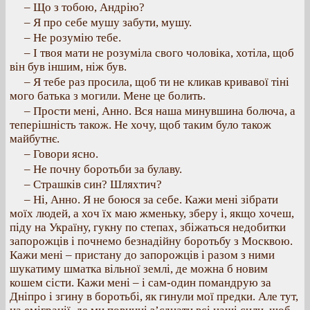
– Що з тобою, Андрію?
– Я про себе мушу забути, мушу.
– Не розумію тебе.
– І твоя мати не розуміла свого чоловіка, хотіла, щоб
він був іншим, ніж був.
– Я тебе раз просила, щоб ти не кликав кривавої тіні
мого батька з могили. Мене це болить.
– Прости мені, Анно. Вся наша минувшина болюча, а
теперішність також. Не хочу, щоб таким було також
майбутнє.
– Говори ясно.
– Не почну боротьби за булаву.
– Страшків син? Шляхтич?
– Ні, Анно. Я не боюся за себе. Кажи мені зібрати
моїх людей, а хоч їх маю жменьку, зберу і, якщо хочеш,
піду на Україну, гукну по степах, збіжаться недобитки
запорожців і почнемо безнадійну боротьбу з Москвою.
Кажи мені – пристану до запорожців і разом з ними
шукатиму шматка вільної землі, де можна б новим
кошем сісти. Кажи мені – і сам-один помандрую за
Дніпро і згину в боротьбі, як гинули мої предки. Але тут,