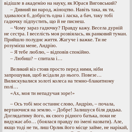
відішле в академію на науку, як Юрася Виговський?
– Дивний ви народ, жіноцтво. Навіть така, як ти,
здавалося б, добрість одна і ласка, а бач, таку тобі
гадючку підпустить, що й не писнеш.
– Чому зараз гадючку? Правду кажу. Весела дурній
не сестра. І веселість моя розвіялась, як ранковий туман.
Прийшло полуднє життя. Жагуче і важке. Ти не
розумієш мене, Андрію.
– Я тебе люблю, – відповів спокійно.
– Любиш? – спитала і…
Великий віз стояв просто перед ними, ніби
запрошував, щоб всідали до нього. Повезе…
Вилискувалися золоті колеса на темно-блакитному
полі…
«Ах, моя ти непадучая зоре!»
– Ось тобі моє останнє слово, Андрію, – почала,
вертаючися на землю. – Добре! Залишуся біля дядька.
Доглядатиму його, як свого рідного батька, поки не
видужає або… (боялася правду по імені назвати). Але,
якщо тоді не ти, лиш Орлик його місце займе, не нарікай,