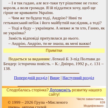
– І я так гадаю, але все-таки тут рішатиме не голос
короля, а воля громади. Я їй піддатися хочу, щоб ще
гірше не кривавити України.
– Чим же ти будеш тоді, Андрію? Нині ти
гетьманський небіж і його майбутній наслідник, а тоді?
– Тоді я буду – українцем. А невже ж ти хто, Ганно, як
не українка?
Замість відповіді притулилася до нього.
– Андрію, Андрію, ти не знаєш, як мені важко!
Примітки
Подається за виданням
:
Лепкий Б.
З-під Полтави до
Бендер: історична повість. – К.: Дніпро, 1992 р., с. 131 –
138.
Попередній розділ
|
Вище
|
Наступний розділ
Сподобалась сторінка?
Допоможіть
розвитку нашого
сайту!
Число завантажень :
© 1999 – 2026 Група «Мисленого
639
Модифіковано :
древа», автори статей