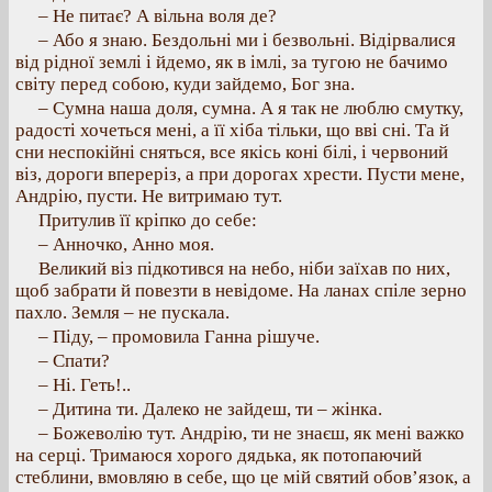
– Не питає? А вільна воля де?
– Або я знаю. Бездольні ми і безвольні. Відірвалися
від рідної землі і йдемо, як в імлі, за тугою не бачимо
світу перед собою, куди зайдемо, Бог зна.
– Сумна наша доля, сумна. А я так не люблю смутку,
радості хочеться мені, а її хіба тільки, що вві сні. Та й
сни неспокійні сняться, все якісь коні білі, і червоний
віз, дороги впереріз, а при дорогах хрести. Пусти мене,
Андрію, пусти. Не витримаю тут.
Притулив її кріпко до себе:
– Анночко, Анно моя.
Великий віз підкотився на небо, ніби заїхав по них,
щоб забрати й повезти в невідоме. На ланах спіле зерно
пахло. Земля – не пускала.
– Піду, – промовила Ганна рішуче.
– Спати?
– Ні. Геть!..
– Дитина ти. Далеко не зайдеш, ти – жінка.
– Божеволію тут. Андрію, ти не знаєш, як мені важко
на серці. Тримаюся хорого дядька, як потопаючий
стеблини, вмовляю в себе, що це мій святий обов’язок, а