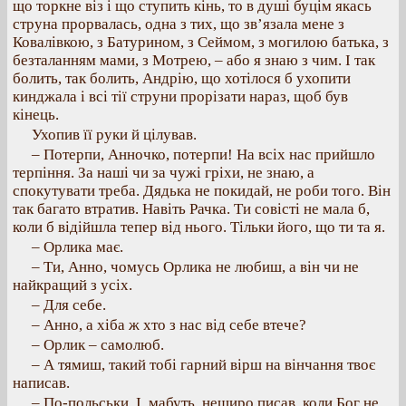
що торкне віз і що ступить кінь, то в душі буцім якась
струна прорвалась, одна з тих, що зв’язала мене з
Ковалівкою, з Батурином, з Сеймом, з могилою батька, з
безталанням мами, з Мотрею, – або я знаю з чим. І так
болить, так болить, Андрію, що хотілося б ухопити
кинджала і всі тії струни прорізати нараз, щоб був
кінець.
Ухопив її руки й цілував.
– Потерпи, Анночко, потерпи! На всіх нас прийшло
терпіння. За наші чи за чужі гріхи, не знаю, а
спокутувати треба. Дядька не покидай, не роби того. Він
так багато втратив. Навіть Рачка. Ти совісті не мала б,
коли б відійшла тепер від нього. Тільки його, що ти та я.
– Орлика має.
– Ти, Анно, чомусь Орлика не любиш, а він чи не
найкращий з усіх.
– Для себе.
– Анно, а хіба ж хто з нас від себе втече?
– Орлик – самолюб.
– А тямиш, такий тобі гарний вірш на вінчання твоє
написав.
– По-пoльськи. І, мабуть, нещиро писав, коли Бог не