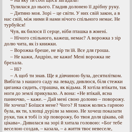
– На яку ти собі щось загадала?
Тулилася до нього. Гладив долонею її дрібну руку.
– Дитино моя. Зорі – це світи. У них свій закон, а в
нас свій, між ними й нами нічого спільного немає. Не
турбуйся!
Чув, як билося її серце, ніби пташка в жмені.
– Нічого спільного, кажеш, немає? А ворожка з зір
долю чита, як із книжки.
– Ворожка бреше, не вір ти їй. Все для гроша.
– Не кажи, Андрію, не кажи! Мені ворожка не
брехала.
– Ні?
– А щоб ти знав. Ще я дівчиною була, десятилітком.
Вибігла з нашого саду на леваду, дивлюся, біля стежки
циганка сидить, страшна, як відьма. Я хотіла втікати, так
ноги до землі прикувало. А вона: «Не втікай, ясна
панночко, – каже. – Дай мені свою долоню – поворожу.
Не хочеш? Боїшся мене? Чого? Я також колись гарною
була, як ти, хлопці дуріли за мною. Не хочеш показати
руки, так я тобі із зір поворожу, бо твоя доля цікава, ой
цікава». Дивилася на зорі й хитала головою: «Бог тебе
веселою создав, – казала, – а життя твоє невеселе,