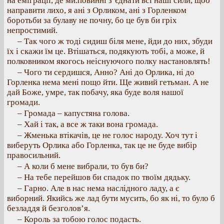
на еміграції, де ми.повинні з’єднати всі наші сили, щоб
направити лихо, я ані з Орликом, ані з Горленком
боротьби за булаву не почну, бо це був би гріх
непростимий.
– Так чого ж тоді сидиш біля мене, йди до них, збуди
їх і скажи їм це. Втішаться, подякують тобі, а може, й
полковником якогось неіснуючого полку настановлять!
– Чого ти сердишся, Анно? Ані до Орлика, ні до
Горленка нема мені пощо йти. Ще живий гетьман. А не
дай Боже, умре, так побачу, яка буде воля нашої
громади.
– Громада – капустяна голова.
– Хай і так, а все ж таки вона громада.
– Жменька втікачів, це не голос народу. Хоч тут і
виберуть Орлика або Горленка, так це не буде вибір
правосильний.
– А коли б мене вибрали, то був би?
– На тебе перейшов би спадок по твоїм дядьку.
– Гарно. Але в нас нема наслідного ладу, а є
виборний. Якийсь же лад бути мусить, бо як ні, то було б
безладдя й безголов’я.
– Король за тобою голос подасть.