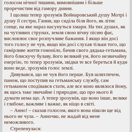
голосом нічної тишини, вимовнішим і більше
проречистим від гамору днини.
І щолиш тепер зрозумів Войнаровський душу Мотрі і
душу її сестри, Ганни, що сиділа біля його, як літнє
сонце, на яке нараз насунуться хмари. На тих душах, як
на чутливих струнах, земля свою вічну пісню фає,
висловлює своє розпучливе бажання. І якщо він досі
того голосу не чув, якщо він досі слухав тільки того, що
гамірливе життя гомоніло, бачив свого дядька-гетьмана,
його блискучу булаву, його великий ум, його незвичайну
енергію, то тепер зрозумів, звідки те все береться й куди
воно веде, зрозумів голос землі.
Дивувався, що не чув його перше. Був шляхтичем,
паном, що поступив на гетьманську службу, сам
гетьманом сподівався стати, але все воно являлося йому,
як щось таке звичайне і природне, що про нього й
думати нема що. А тепер зрозумів, що воно інше, велике
і глибоке, важливе і важке, як ніщо в світі.
– Анно! – сказав голосом, якого вона ніколи ще від
нього не чула. – Анночко, не жадай від мене
неможливого.
Стрепенулася: