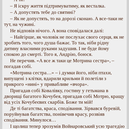
– Я іскру життя підтримуватиму, як весталка.
– А допустять тебе до святині?
– Як не допустять, то на дорозі сконаю. А все-таки не
тут, на чужині.
Не відповів нічого. А вона сповідалася далі:
– Найгірше, як чоловік не послухає свого серця, як не
зробить того, чого душа бажає. То так, ніби рідну
дитину власними руками задушив. І не буде йому
спокою до смерті. Того я, Андрію, боюся.
Не перечив. «А все ж таки це Мотрина сестра», –
погадав собі.
«Мотрина сестра…» – і думки його, ніби птахи,
випущені з клітки, вдарили крильми й полетіли з
прикрого «нині» у привабливе «вчора».
Пригадав собі Ковалівку, гостину у гетьмана в
дворищі багатого Кочубея, пригадав собі Мотрю, кращу
від усіх Кочубеєвих скарбів. Боже ти мій!
Де ті багатства, краса, сподівання. Зірвався буревій,
поруйнував багатства, понівечив красу, розвіяв
сподівання. Минулося…
І щолиш тепер зрозумів Войнаровський усю трагедію