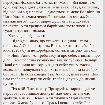
перебула. Чоловік, батько, мати, Мотря. Всі вони там,
одні мертві, а другі, чи живі – не знаю. Я тут, як листок,
відірваний від гіллячки. І дивляться на мене Бог вість як.
Чого біля гетьмана чепиш? – питаються очима. Хочеш
маєтків його?.. Одної щирої душі не бачу. До тебе
прилягла. А ти хрещатим барвінком постелився. Не
тужити, тут вити можна.
Хотів щось відповісти.
– Підожди! Знаю, що скажеш. Ти цілий – сама
щирість. А Орлик хитрість. Він перехитрить тебе, бо
нині треба бути не хоробрим, як лев, а хитрим, як змія.
– Нині, Анночко, треба забути про себе, а тямити про
діло. Самолюбство губило нас так, як губить і Польщу.
Наші старшини все горнули для себе: славу, маєтки,
волю, закріпощували люд і хотіли, щоб він за їх добро
боровся. На який кінець? Так, Анно, бути не може. Нині
нам треба присмирити себе, треба й других до миски
пустить.
– Пускай! Я не перечу. Прикрутіть старшин, дайте
народові свобідніше дихнути, але чому це він має
зробити, а не ти? Невже ж ти хлопчик? При смерті
старого Хмеля був його Юрась і невже ж тебе Орлик