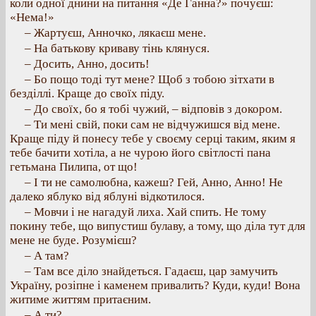
коли одної днини на питання «Де Ганна?» почуєш:
«Нема!»
– Жартуєш, Анночко, лякаєш мене.
– На батькову криваву тінь клянуся.
– Досить, Анно, досить!
– Бо пощо тоді тут мене? Щоб з тобою зітхати в
безділлі. Краще до своїх піду.
– До своїх, бо я тобі чужий, – відповів з докором.
– Ти мені свій, поки сам не відчужишся від мене.
Краще піду й понесу тебе у своєму серці таким, яким я
тебе бачити хотіла, а не чурою його світлості пана
гетьмана Пилипа, от що!
– І ти не самолюбна, кажеш? Гей, Анно, Анно! Не
далеко яблуко від яблуні відкотилося.
– Мовчи і не нагадуй лиха. Хай спить. Не тому
покину тебе, що випустиш булаву, а тому, що діла тут для
мене не буде. Розумієш?
– А там?
– Там все діло знайдеться. Гадаєш, цар замучить
Україну, розіпне і каменем привалить? Куди, куди! Вона
житиме життям притаєним.
– А ти?