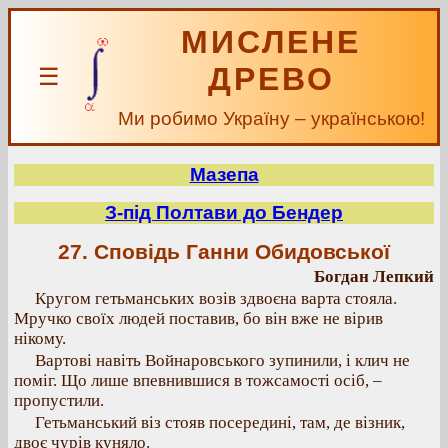
МИСЛЕНЕ
ДРЕВО
☰
Ми робимо Україну – українською!
Мазепа
З-під Полтави до Бендер
27. Сповідь Ганни Обидовської
Богдан Лепкий
Кругом гетьманських возів здвоєна варта стояла.
Мручко своїх людей поставив, бо він вже не вірив
нікому.
Вартові навіть Войнаровського зупинили, і клич не
поміг. Що лише впевнившися в тожсамості осіб, –
пропустили.
Гетьманський віз стояв посередині, там, де візник,
двоє чурів куняло.