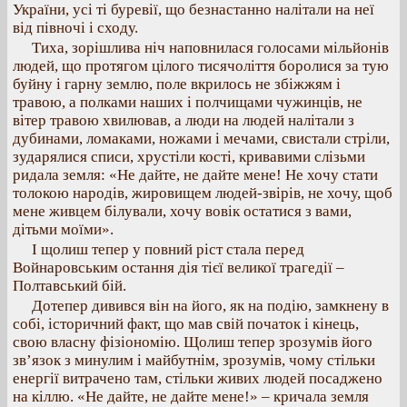
України, усі ті буревії, що безнастанно налітали на неї
від півночі і сходу.
Тиха, зорішлива ніч наповнилася голосами мільйонів
людей, що протягом цілого тисячоліття боролися за тую
буйну і гарну землю, поле вкрилось не збіжжям і
травою, а полками наших і полчищами чужинців, не
вітер травою хвилював, а люди на людей налітали з
дубинами, ломаками, ножами і мечами, свистали стріли,
зударялися списи, хрустіли кості, кривавими слізьми
ридала земля: «Не дайте, не дайте мене! Не хочу стати
толокою народів, жировищем людей-звірів, не хочу, щоб
мене живцем білували, хочу вовік остатися з вами,
дітьми моїми».
І щолиш тепер у повний ріст стала перед
Войнаровським остання дія тієї великої трагедії –
Полтавський бій.
Дотепер дивився він на його, як на подію, замкнену в
собі, історичний факт, що мав свій початок і кінець,
свою власну фізіономію. Щолиш тепер зрозумів його
зв’язок з минулим і майбутнім, зрозумів, чому стільки
енергії витрачено там, стільки живих людей посаджено
на кіллю. «Не дайте, не дайте мене!» – кричала земля