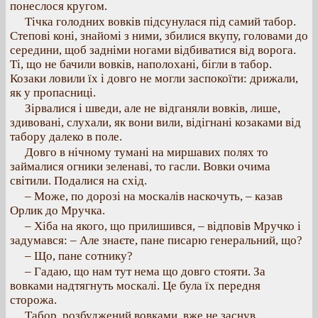
понеслося кругом.
Тічка голодних вовків підсунулася під самий табор.
Степові коні, знайомі з ними, збилися вкупу, головами до
середини, щоб задніми ногами відбиватися від ворога.
Ті, що не бачили вовків, наполохані, бігли в табор.
Козаки ловили їх і довго не могли заспокоїти: дрижали,
як у пропасниці.
Зірвалися і шведи, але не відганяли вовків, лише,
здивовані, слухали, як вони вили, відігнані козаками від
табору далеко в поле.
Довго в нічному тумані на миршавих полях то
займалися огники зеленаві, то гасли. Вовки очима
світили. Подалися на схід.
– Може, по дорозі на москалів наскочуть, – казав
Орлик до Мручка.
– Хіба на якого, що прилишився, – відповів Мручко і
задумався: – Але знаєте, пане писарю генеральний, що?
– Що, пане сотнику?
– Гадаю, що нам тут нема що довго стояти. За
вовками надтягнуть москалі. Це була їх передня
сторожа.
Табор, розбуджений вовками, вже не заснув.