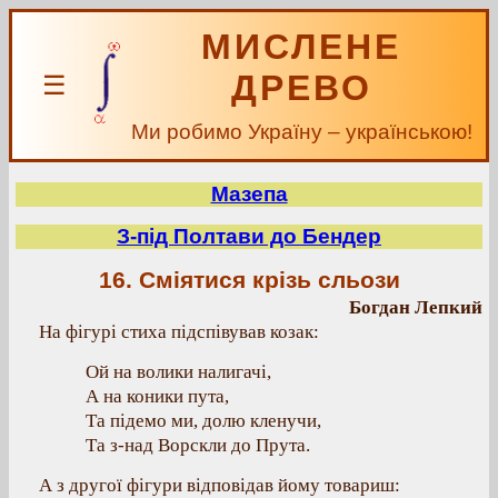
МИСЛЕНЕ
ДРЕВО
☰
Ми робимо Україну – українською!
Мазепа
З-під Полтави до Бендер
16. Сміятися крізь сльози
Богдан Лепкий
На фігурі стиха підспівував козак:
Ой на волики налигачі,
А на коники пута,
Та підемо ми, долю кленучи,
Та з-над Ворскли до Прута.
А з другої фігури відповідав йому товариш: