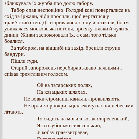
зближувала їх журба про долю табору.
Табор спав неспокійно. Голодні коні поверталися на
схід та іржали, ніби просили, щоб вертатися у
трав’ястий степ. Діти зривалися зі сну й плакали, бо їм
увижалася московська погоня, про яку тільки й чули за
днини. Жінки заспокоювали їх, а самі того тільки
боялися.
За табором, на відшибі на захід, бреніли струни
бандури.
Пішли туди.
Старий запорожець перебирав жваво пальцями і
співав тремтливим голосом.
Ой на татарських полях,
На козацьких шляхах,
Не вовки-сіроманці квилять-проквиляють.
Не орли-чорнокрильці клекочуть і під небесами
літають,
То сидить на могилі козак старесенький,
Як голубонько сивесенький,
У кобзу грає-виграває,