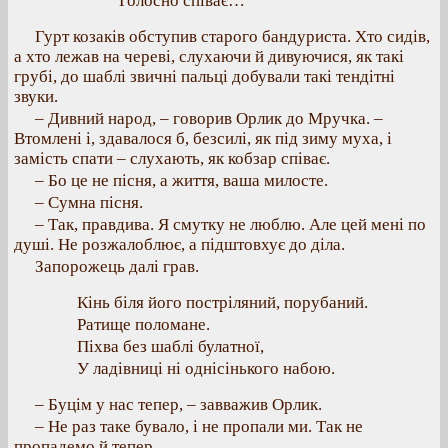
Голосно співає…
Гурт козаків обступив старого бандуриста. Хто сидів,
а хто лежав на череві, слухаючи й дивуючися, як такі
грубі, до шаблі звичні пальці добували такі тендітні
звуки.
– Дивний народ, – говорив Орлик до Мручка. –
Втомлені і, здавалося б, безсилі, як під зиму муха, і
замість спати – слухають, як кобзар співає.
– Бо це не пісня, а життя, ваша милосте.
– Сумна пісня.
– Так, правдива. Я смутку не люблю. Але цей мені по
душі. Не розжалоблює, а підштовхує до діла.
Запорожець далі грав.
Кінь біля його постріляний, порубаний.
Ратище поломане.
Піхва без шаблі булатної,
У ладівниці ні однісінького набою.
– Буцім у нас тепер, – завважив Орлик.
– Не раз таке бувало, і не пропали ми. Так не
пропадемо й тепер.