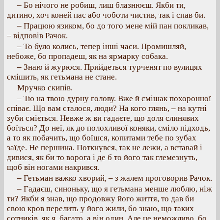
– Бо нічого не робиш, лиш блазнюєш. Якби ти,
дитино, хоч коней пас або чоботи чистив, так і спав би.
– Працюю язиком, бо до того мене мій пан покликав,
– відповів Рачок.
– То було колись, тепер інші часи. Промишляй,
небоже, бо пропадеш, як на ярмарку собака.
– Знаю й журюся. Прийдеться турченят по вулицях
смішить, як гетьмана не стане.
Мручко скипів.
– Тю на твою дурну голову. Вже й смішак похоронної
співає. Що вам сталося, люди? На кого глянь, – на кутні
зуби сміється. Невже ж ви гадаєте, що доля слинявих
боїться? До неї, як до полохливої коняки, сміло підходь,
а то як побачить, що боїшся, копитами тебе по зубах
заїде. Не першина. Поткнувся, так не лежи, а вставай і
дивися, як би то ворога і де б то його так глемезнуть,
щоб він ногами накрився.
– Гетьман важко хворий, – з жалем проговорив Рачок.
– Гадаєш, синоньку, що я гетьмана менше люблю, ніж
ти? Якби я знав, що продовжу його життя, то дав би
свою кров перелить у його жили, бо знаю, що таких
сотників, як я, багато, а він один. Але це неможливо, бо