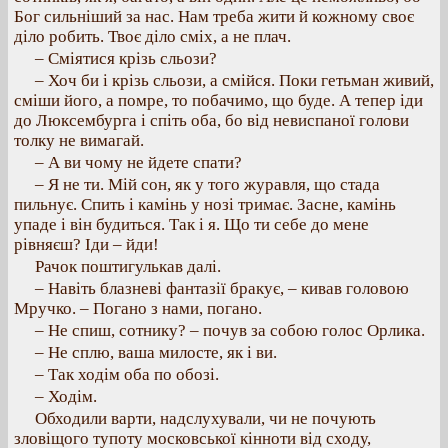
Бог сильніший за нас. Нам треба жити й кожному своє
діло робить. Твоє діло сміх, а не плач.
– Сміятися крізь сльози?
– Хоч би і крізь сльози, а смійся. Поки гетьман живий,
сміши його, а помре, то побачимо, що буде. А тепер іди
до Люксембурга і спіть оба, бо від невиспаної голови
толку не вимагай.
– А ви чому не йдете спати?
– Я не ти. Мій сон, як у того журавля, що стада
пильнує. Спить і камінь у нозі тримає. Засне, камінь
упаде і він будиться. Так і я. Що ти себе до мене
рівняєш? Іди – йди!
Рачок поштигулькав далі.
– Навіть блазневі фантазії бракує, – кивав головою
Мручко. – Погано з нами, погано.
– Не спиш, сотнику? – почув за собою голос Орлика.
– Не сплю, ваша милосте, як і ви.
– Так ходім оба по обозі.
– Ходім.
Обходили варти, надслухували, чи не почують
зловіщого тупоту московської кінноти від сходу,