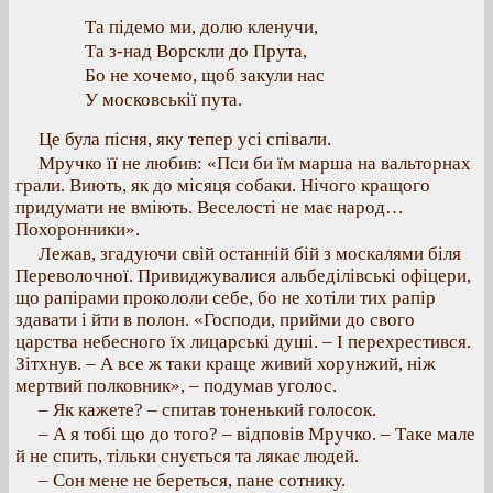
Та підемо ми, долю кленучи,
Та з-над Ворскли до Прута,
Бо не хочемо, щоб закули нас
У московськії пута.
Це була пісня, яку тепер усі співали.
Мручко її не любив: «Пси би їм марша на вальторнах
грали. Виють, як до місяця собаки. Нічого кращого
придумати не вміють. Веселості не має народ…
Похоронники».
Лежав, згадуючи свій останній бій з москалями біля
Переволочної. Привиджувалися альбеділівські офіцери,
що рапірами прокололи себе, бо не хотіли тих рапір
здавати і йти в полон. «Господи, прийми до свого
царства небесного їх лицарські душі. – І перехрестився.
Зітхнув. – А все ж таки краще живий хорунжий, ніж
мертвий полковник», – подумав уголос.
– Як кажете? – спитав тоненький голосок.
– А я тобі що до того? – відповів Мручко. – Таке мале
й не спить, тільки снується та лякає людей.
– Сон мене не береться, пане сотнику.