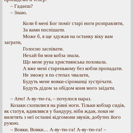
– Гадаєш?
– Знаю.
Коли б мені Бог поміг старі ноги розправляти,
За вами поспішати.
Може б, я ще здужав на останку віку вам
заграти,
Голосно заспівати.
Нехай би моя кобза знала.
Що мене рука християнська поховала.
А вже мені старенькому без кобзи пропадати.
Не зможу я по степах чвалати,
Будуть мене вовки-сіроманці зустрічати.
Будуть дідом за обідом коня мого заїдати.
– Атю! А-ву-тю-га, – почулося нараз.
Козаки схопилися на рівні ноги. Тільки кобзар сидів,
як статуя, вдивлявся у бандуру, ніби ждав, поки не
вилетять з неї останні відгомони звуків, добутих його
рукою.
– Вовки. Вовки… А-ву-тю-га! А-ву-тю-га! –