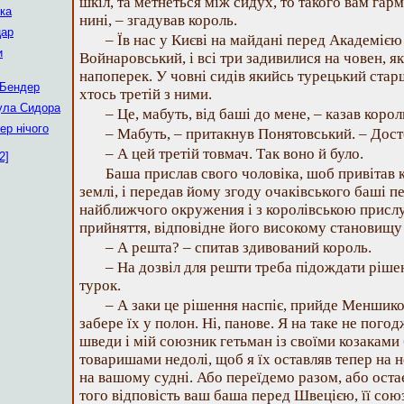
шкіл, та метнеться між сидух, то такого вам гар
ка
нині, – згадував король.
цар
– Їв нас у Києві на майдані перед Академією
и
Войнаровський, і всі три задивилися на човен, я
напоперек. У човні сидів якийсь турецький стар
 Бендер
хтось третій з ними.
ула Сидора
– Це, мабуть, від баші до мене, – казав корол
ер нічого
– Мабуть, – притакнув Понятовський. – Дост
– А цей третій товмач. Так воно й було.
2]
Баша прислав свого чоловіка, шоб привітав к
землі, і передав йому згоду очаківського баші п
найближчого окружения і з королівською прислу
прийняття, відповідне його високому становищу 
– А решта? – спитав здивований король.
– На дозвіл для решти треба підождати рішен
турок.
– А заки це рішення наспіє, прийде Меншико
забере їх у полон. Ні, панове. Я на таке не погод
шведи і мій союзник гетьман із своїми козаками
товаришами недолі, щоб я їх оставляв тепер на 
на вашому судні. Або переїдемо разом, або остає
того відповість ваш баша перед Швецією, її сою