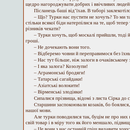
щедро нагороджувати добрих і ввічливих людей
Післанець баші від’їхав. В таборі заклекотіло
– Що? Турки нас пустити не хочуть? То ми т
стільки всякої біди натерпілися на те, щоб тепер 
різників чекати?
– Турки хочуть, щоб москалі прийшли, тоді й
гроші.
– Не дочекають вони того.
– Відберемо човни й переправимося без їхнь
– Нас тут більше, ніж залоги в очаківському 
– І яка залога? Козолупи!
– Аграмонські бродяги!
– Татарські сагайдаки!
– Азіатські волокити!
– Вірменські злодіяки!
Сипалися прізвища, відомі з листа Сірка до 
Старшини заспокоювали козаків, бо боялися, 
нашої мови.
Але турки поводилися так, буцім не про них
свій товар і в міру того як його меншало, підви
– Це вони з нас останній гріш видавити хоч