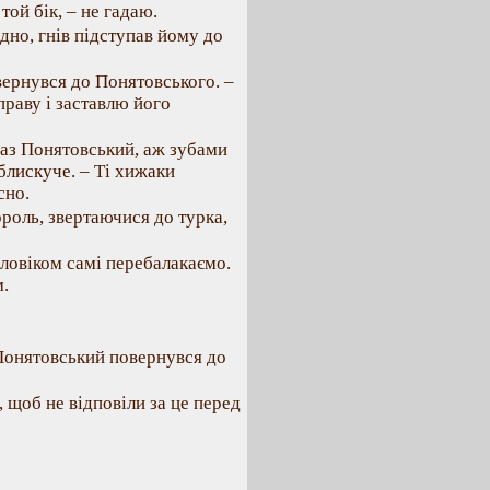
ой бік, – не гадаю.
дно, гнів підступав йому до
вернувся до Понятовського. –
праву і заставлю його
одаз Понятовський, аж зубами
блискуче. – Ті хижаки
сно.
роль, звертаючися до турка,
оловіком самі перебалакаємо.
м.
 Понятовський повернувся до
 щоб не відповіли за це перед