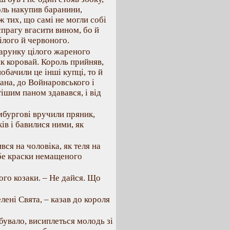
роль накупив баранини,
іж тих, що самі не могли собі
 спрагу вгасити вином, бо й
ілого й червоного.
дарунку цілого жареного
як коровай. Король прийняв,
обачили це інші купці, то й
мана, до Войнаровського і
тішим паном здавався, і від
мбургові вручили пряник,
ів і бавилися ними, як
вся на чоловіка, як теля на
ебе краски немащеного
ого козаки. – Не дайся. Що
елені Свята, – казав до короля
 бувало, висиплеться молодь зі