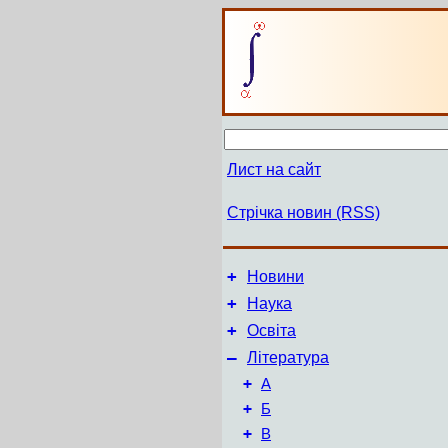
Лист на сайт
Стрічка новин (RSS)
+
Новини
+
Наука
+
Освіта
–
Література
+
А
+
Б
+
В