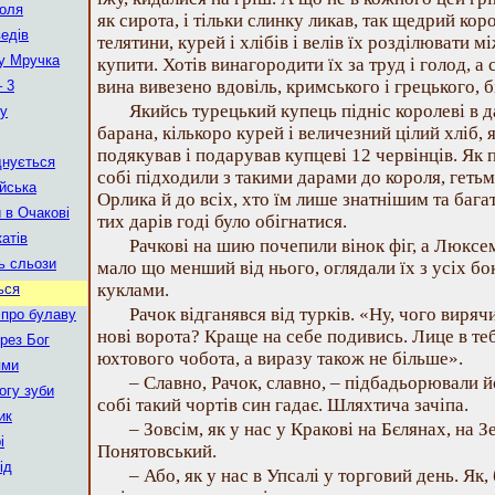
роля
як сирота, і тільки слинку ликав, так щедрий ко
ведів
телятини, курей і хлібів і велів їх розділювати м
ну Мручка
купити. Хотів винагородити їх за труд і голод, а
вина вивезено вдовіль, кримського і грецького, б
 3
Якийсь турецький купець підніс королеві в 
пу
барана, кількоро курей і величезний цілий хліб, 
подякував і подарував купцеві 12 червінців. Як п
днується
собі підходили з такими дарами до короля, геть
ійська
Орлика й до всіх, хто їм лише знатнішим та бага
 в Очакові
тих дарів годі було обігнатися.
катів
Рачкові на шию почепили вінок фіг, а Люксе
зь сльози
мало що менший від нього, оглядали їх з усіх бок
куклами.
ься
Рачок відганявся від турків. «Ну, чого вирячи
 про булаву
нові ворота? Краще на себе подивись. Лице в т
рез Бог
юхтового чобота, а виразу також не більше».
ями
– Славно, Рачок, славно, – підбадьорювали й
огу зуби
собі такий чортів син гадає. Шляхтича зачіпа.
ик
– Зовсім, як у нас у Кракові на Бєлянах, на З
і
Понятовський.
ід
– Або, як у нас в Упсалі у торговий день. Як,