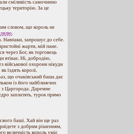
мали сміливість самочинно
ецьку територію. За це
им словом, що король не
азилю
.
. Навпаки, запрошує до себе.
пристойні жарти, мій пане.
я через Бог, як торговець
 втікає. Ні, добродію,
ез військової охорони нікуди
 як їздять королі.
аз, що очаківський баша дає
ільком із його найближчих
я з Царгорода. Даремне
едро заплатять, турок прямо
свого баші. Хай він ще раз
риїдете з добрим рішенням,
ого величність король уміє