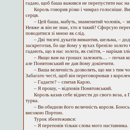
гадаю, щоб баша важився не перепустити нас на т
Король говорив різко і чимраз голосніше. Ви
серця.
– Цей баша, мабуть, знаменитий чоловік, – з
Невже ж він не знає, хто я такий? Сфорсую пере
поводитися зі мною як слід.
– Дві тисячі дукатів вимантив, шельма, – д
заскреготав, бо ще йому у вухах бреніло золото 
гадають, що в нас золота, як сміття, – нарікав злі
– Якщо вам на грошах залежить… – почав ко
але Понятовський не дав йому докінчити.
– Ваша величність дозволять, що ми з тим ч
Забагато честі, щоб він переговорював з короле
– Гадаєте? – спитав Карло.
– Я прошу, – відповів Понятовський.
Король казав себе віднести до свого воза, а
турка.
– Ви обидили його величність короля. Боюсь,
високою Портою.
Турок збентежився:
– Я переповів тільки слова мого наставника.