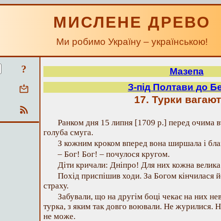
МИСЛЕНЕ ДРЕВО
Ми робимо Україну – українською!
?
Мазепа
З-під Полтави до Б
17. Турки вагаю
Ранком дня 15 липня [1709 р.] перед очима 
голуба смуга.
З кожним кроком вперед вона ширшала і бла
– Бог! Бог! – почулося кругом.
Діти кричали: Дніпро! Для них кожна велика 
Похід приспішив ходи. За Богом кінчилася й
страху.
Забували, що на другім боці чекає на них не
турка, з яким так довго воювали. Не журилися. Н
не може.