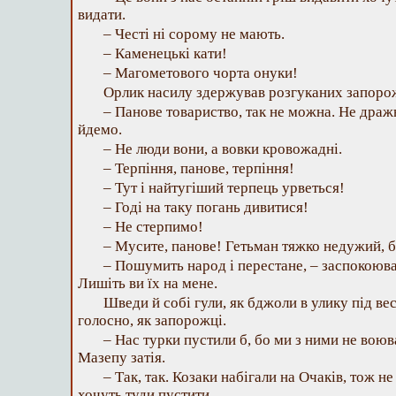
видати.
– Честі ні сорому не мають.
– Каменецькі кати!
– Магометового чорта онуки!
Орлик насилу здержував розгуканих запоро
– Панове товариство, так не можна. Не драж
йдемо.
– Не люди вони, а вовки кровожадні.
– Терпіння, панове, терпіння!
– Тут і найтугіший терпець урветься!
– Годі на таку погань дивитися!
– Не стерпимо!
– Мусите, панове! Гетьман тяжко недужий, б
– Пошумить народ і перестане, – заспокоюв
Лишіть ви їх на мене.
Шведи й собі гули, як бджоли в улику під вес
голосно, як запорожці.
– Нас турки пустили б, бо ми з ними не воюв
Мазепу затія.
– Так, так. Козаки набігали на Очаків, тож не
хочуть туди пустити.