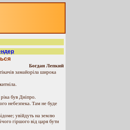
ендер
ться
Богдан Лепкий
втікачів замайоріла широка
китніла.
ріка був Дніпро.
ого небезпека. Там не буде
відоме; увійдуть на землю
ічого гіршого від царя бути