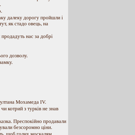
.
.
аку далеку дорогу пройшли і
тут, як стадо овець, на
 продадуть нас за добрі
ого дозволу.
замку.
султана Мохамеда IV.
чи котрий з турків не знав
 казка. Преспокійно продавали
щували безсоромно ціни.
уть, щоб голих москалям