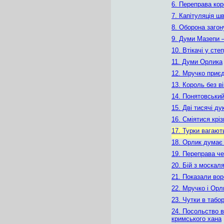
6. Переправа ко
7. Капітуляція ш
8. Оборона заго
9. Думи Мазепи –
10. Втікачі у сте
11. Думи Орлика
12. Мручко приє
13. Король без в
14. Понятовський
15. Дві тисячі ду
16. Сміятися крі
17. Турки вагают
18. Орлик думає
19. Переправа че
20. Бій з москал
21. Показали вор
22. Мручко і Орл
23. Чутки в табор
24. Посольство в
кримського хана