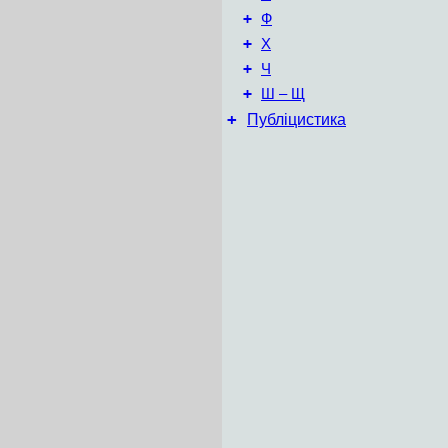
+
Ф
+
Х
+
Ч
+
Ш – Щ
+
Публіцистика