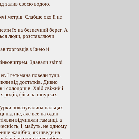
вид залив своєю водою.
ячі метрів. Слабше око й не
езти їх на безпечний берег. А
ться люди, розставляючи
ав торговців з їжею й
інковштрем. Здавали звіт зі
ег. І гетьмана повели туди.
икли від достатків. Дивно
в і солодощів. Хліб свіжий і
х родів, фіги на шнурках
Турки показувалина пальцях
ці під ніс, але все на один
тільки відчиняли гаманці, а
чесність, і, мабуть, не одному
менше жадібно, як шведи на
ш був і не один стояв збоку,