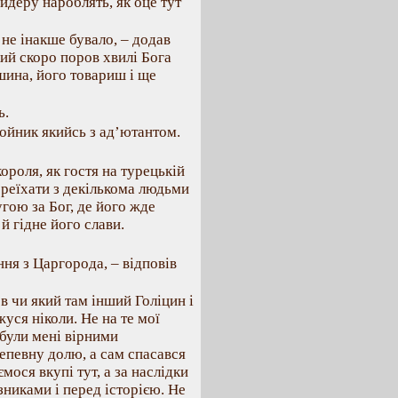
мидеру нароблять, як оце тут
 не інакше бувало, – додав
кий скоро поров хвилі Бога
шина, його товариш і ще
ь.
ойник якийсь з ад’ютантом.
ороля, як гостя на турецькій
ереїхати з декількома людьми
гою за Бог, де його жде
й гідне його слави.
ня з Царгорода, – відповів
в чи який там інший Голіцин і
жуся ніколи. Не на те мої
 були мені вірними
непевну долю, а сам спасався
мося вкупі тут, а за наслідки
зниками і перед історією. Не