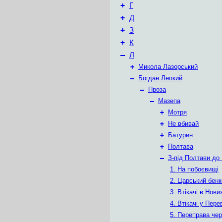
+
Г
+
Д
+
З
+
К
–
Л
+
Микола Лазорський
–
Богдан Лепкий
–
Проза
–
Мазепа
+
Мотря
+
Не вбивай
+
Батурин
+
Полтава
–
З-під Полтави до
1. На побоєвищі
2. Царський бенк
3. Втікачі в Нов
4. Втікачі у Пере
5. Переправа чер