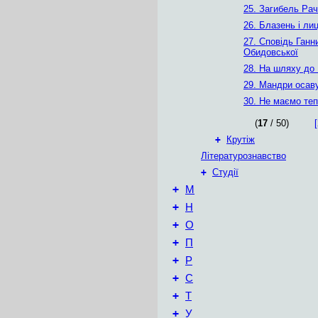
25. Загибель Рач
26. Блазень і ли
27. Сповідь Ганн
Обидовської
28. На шляху до
29. Мандри осав
30. Не маємо теп
(
17
/ 50)
[
+
Крутіж
Літературознавство
+
Студії
+
М
+
Н
+
О
+
П
+
Р
+
С
+
Т
+
У