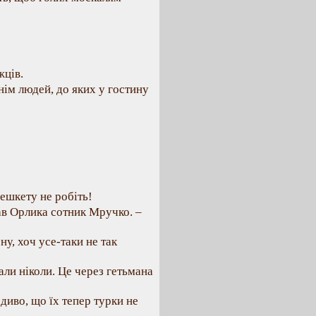
жців.
нім людей, до яких у гостину
ешкету не робіть!
ав Орлика сотник Мручко. –
ну, хоч усе-таки не так
али ніколи. Це через гетьмана
 диво, що їх тепер турки не