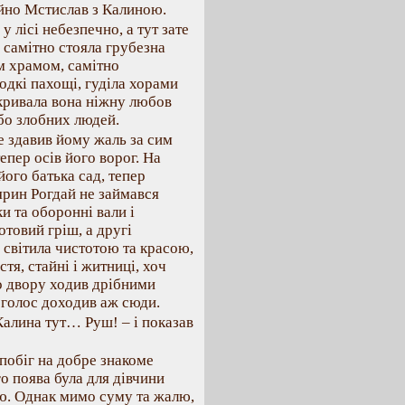
чайно Мстислав з Калиною.
у лісі небезпечно, а тут зате
 самітно стояла грубезна
им храмом, самітно
одкі пахощі, гуділа хорами
скривала вона ніжну любов
бо злобних людей.
е здавив йому жаль за сим
тепер осів його ворог. На
його батька сад, тепер
ярин Рогдай не займався
и та оборонні вали і
отовий гріш, а другі
 світила чистотою та красою,
стя, стайні і житниці, хоч
По двору ходив дрібними
 голос доходив аж сюди.
Калина тут… Руш! – і показав
 побіг на добре знакоме
го поява була для дівчини
ю. Однак мимо суму та жалю,