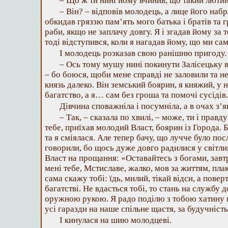
– Що ж ти нині йому вчинив, що такий лютий
– Він? – відповів молодець, а лице його набр
обкидав гряззю пам’ять мого батька і братів та 
раби, якщо не заплачу довгу. Я і згадав йому за т
тоді відступився, коли я нагадав йому, що ми сам
І молодець розказав свою ранішню пригоду.
– Ось тому мушу нині покинути Залісецьку в
– бо боюся, щоби мене справді не заловили та не
князь далеко. Він земський боярин, я княжий, у н
багатство, а я… сам без гроша та помочі сусідів.
Дівчина споважніла і посумніла, а в очах з’я
– Так, – сказала по хвилі, – може, ти і правд
тебе, приїхав молодий Власт, боярин із Города. 
та я сміялася. Але тепер бачу, що лучче було по
говорили, бо щось дуже довго радилися у світлиц
Власт на прощання: «Оставайтесь з богами, завт
мені тебе, Мстиславе, жалко, мов за життям, пла
сама скажу тобі: їдь, милий, тікай відси, а повер
багатстві. Не вдасться тобі, то стань на службу д
оружною рукою. Я радо поділю з тобою хатину 
усі гаразди на наше спільне щастя, за будучність
І кинулася на шию молодцеві.