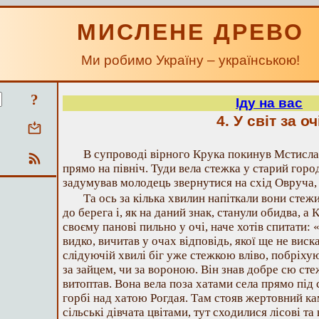
МИСЛЕНЕ ДРЕВО
Ми робимо Україну – українською!
?
Іду на вас
4. У світ за оч
В супроводі вірного Крука покинув Мстислав
прямо на північ. Туди вела стежка у старий горо
задумував молодець звернутися на схід Овруча, 
Та ось за кілька хвилин напіткали вони стежи
до берега і, як на даний знак, станули обидва, а
своєму панові пильно у очі, наче хотів спитати: 
видко, вичитав у очах відповідь, якої ще не виск
слідуючій хвилі біг уже стежкою вліво, побріхую
за зайцем, чи за вороною. Він знав добре сю стеж
витоптав. Вона вела поза хатами села прямо під 
горбі над хатою Рогдая. Там стояв жертовний к
сільські дівчата цвітами, тут сходилися лісові та