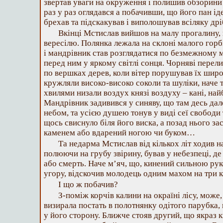
звертав уваги на окруження і полишив обзорини 
раз у раз оглядався а побачивши, що його пан іде
брехав та підскакував і виполошував всіляку др
Вкінці Мстислав вийшов на малу прогалину
вересілю. Полянка лежала на склоні малого горб
і мандрівник став розглядатися по безмежному 
перед ним у яркому світлі сонця. Чорняві перел
по вершках дерев, коли вітер порушував їх шир
кружляли високо-високо соколи та шуліки, наче т
хвилями низали воздух князі воздуху – кані, най
Мандрівник задивився у синяву, що там десь дал
небом, та усією душею тонув у виді сеї свободи
щось свиснуло біля його виска, а позад нього за
каменем або вдарений ногою чи буком…
Та недарма Мстислав від кількох літ ходив на
полюючи на грубу звірину, бував у небезпеці, д
або смерть. Наче м’яч, що, кинений сильною рук
угору, відскочив молодець одним махом на три к
І що ж побачив?
З-поміж корчів калини на окраїні лісу, може, 
визирала постать в полотнянку одітого парубка,
у його сторону. Ближче стояв другий, що якраз 