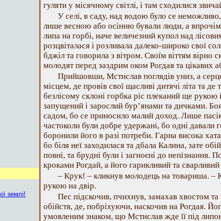
гуляти у місячному світлі, і там сходилися зви
У селі, в саду, над водою було се неможливо, 
лише весною або осінню бували люди, а впрочім
липа на горбі, наче величезний купол над лісов
розцвіталася і розливала далеко-широко свої сол
бджіл та говорила з вітром. Своїм віттям вірно 
молодят перед заздрим оком Рогдая та цікавих а
Прийшовши, Мстислав поглядів униз, а серц
місцем, де провів свої щасливі дитячі літа та де 
безлісому склоні горбка ріс плеканий ще рукою 
запущений і зарослий бур’янами та дичками. Бо
садом, бо се приносило малий доход. Лише пасік
частоколи були добре удержані, бо одні давали г
боронили його в разі потреби. Гарна висока хата
бо біля неї заходилася та дбала Калина, зате обій
повні, та брудні були і загноєні до непізнання. 
кроками Рогдай, а його гарикливий та сварливий
– Крук! – кликнув молодець на товариша. – 
рукою на двір.
ої землі!
Пес підскочив, пчихнув, замахав хвостом та
обійстя, де, побріхуючи, наскочив на Рогдая. Йо
умовленим знаком, що Мстислав жде її під липо