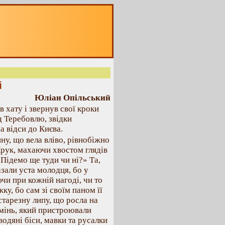
і
Юліан Опільський
 хату і звернув свої кроки
д Теребовлю, звідки
а відси до Києва.
ну, що вела вліво, рівнобіжно
 Крук, махаючи хвостом глядів
«Підемо ще туди чи ні?» Та,
азали уста молодця, бо у
чи при кожній нагоді, чи то
ку, бо сам зі своїм паном її
старезну липу, що росла на
амінь, який пристроювали
 водяні біси, мавки та русалки