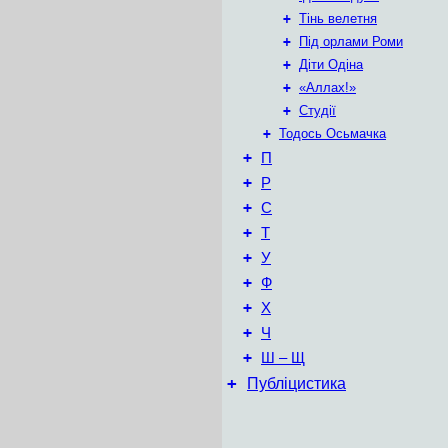
+
Тінь велетня
+
Під орлами Роми
+
Діти Одіна
+
«Аллах!»
+
Студії
+
Тодось Осьмачка
+
П
+
Р
+
С
+
Т
+
У
+
Ф
+
Х
+
Ч
+
Ш – Щ
+
Публіцистика