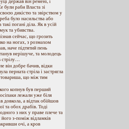
уці держав він ремені, і
е були раби Власта зі
 своєю дикістю та звірством у
треба було насильства або
 такі погані діла. Як в усій
 мук та убивства.
ізнав сейчас, що грозить
пко на ногах, з розмахом
ав, наче підтятий пень
станув нерішуче, та молодець
ив стрілу…
е він добре бачив, відки
нула перната стріла і застрягла
д товариша, що між тим
 якого копнув був перший
посіпаки лежали уже біля
в довкола, а відтак обійшов
ї та обох драбів. Тоді
одного з них у праве плече та
и його з-поміж відламків
акривши очі, а кров