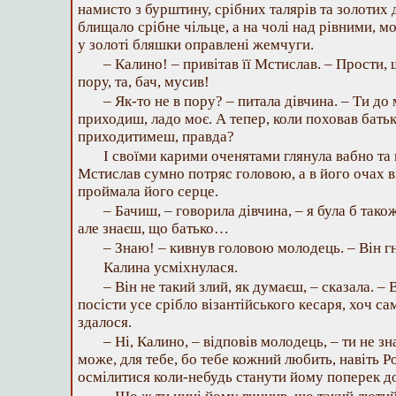
намисто з бурштину, срібних талярів та золотих 
блищало срібне чільце, а на чолі над рівними, 
у золоті бляшки оправлені жемчуги.
– Калино! – привітав її Мстислав. – Прости,
пору, та, бач, мусив!
– Як-то не в пору? – питала дівчина. – Ти до
приходиш, ладо моє. А тепер, коли поховав батьк
приходитимеш, правда?
І своїми карими оченятами глянула вабно та
Мстислав сумно потряс головою, а в його очах в
проймала його серце.
– Бачиш, – говорила дівчина, – я була б тако
але знаєш, що батько…
– Знаю! – кивнув головою молодець. – Він гн
Калина усміхнулася.
– Він не такий злий, як думаєш, – сказала. –
посісти усе срібло візантійського кесаря, хоч са
здалося.
– Ні, Калино, – відповів молодець, – ти не з
може, для тебе, бо тебе кожний любить, навіть Р
осмілитися коли-небудь станути йому поперек д