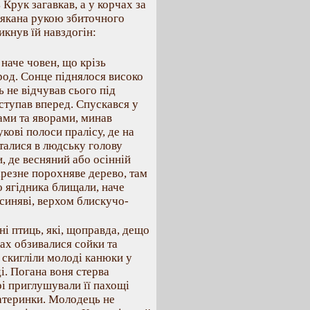
 Крук загавкав, а у корчах за
лякана рукою збиточного
икнув їй навздогін:
 наче човен, що крізь
род. Сонце піднялося високо
 не відчував сього під
 ступав вперед. Спускався у
хами та яворами, минав
кові полоси пралісу, де на
сталися в людську голову
, де весняний або осінній
арезне порохняве дерево, там
о ягідника блищали, наче
 синяві, верхом блискучо-
ні птиць, які, щоправда, дещо
ках обзивалися сойки та
 скигліли молоді канюки у
і. Погана воня стерва
рі приглушували її пахощі
материнки. Молодець не