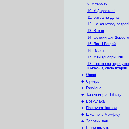
9. У термах
10. У Доростолі
11. Битва на Дунаї
12. На забутому остров
13. Втеча
14. Останні дні Дорост
15. Лют і Рогдай
16. Власт
17. У гнізді опришків
18. Про князя, що чужо
шукаючи, свою втеряв
+
Опирі
+
Сумерк
+
Гарміоне
+
Танечниця з Пібасту
+
Вовкулака
+
Поцілунок Іштари
+
Школяр із Мемфісу
+
Золотий лев
+
Ідоли падуть