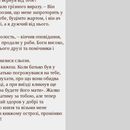
 вернув від тебе?
ало грізного виразу. – Він
грозив, що мене запроторить у
ебе, буцімто жартом, і він ач
і, а я дужчий від нього.
олость, – кінчив оповідання,
 продали у раби. Боги високо,
ього друзі та помічники і
вилися сльози.
у кажеш. Коли батько був у
Батько погрожувався на тебе,
слухати, про що вони обидва
і, а при виїзді кликнув ще
ра будете його мати». Жалко
катиму за тобою, але тепер
тай здоров у добрі та
о князя та візьми мене
в княжому острозі, проміняю
!