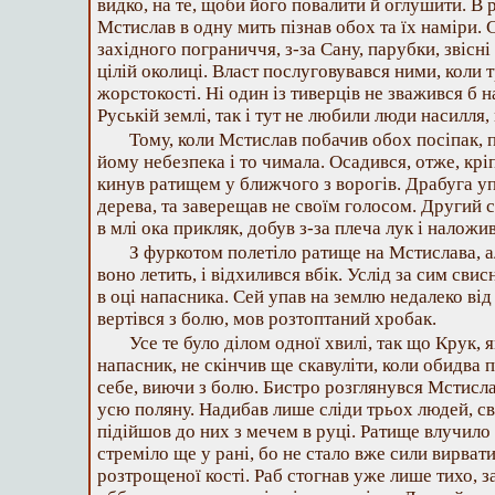
видко, на те, щоби його повалити й оглушити. В р
Мстислав в одну мить пізнав обох та їх наміри. С
західного пограниччя, з-за Сану, парубки, звісні
цілій околиці. Власт послуговувався ними, коли 
жорстокості. Ні один із тиверців не зважився б на
Руській землі, так і тут не любили люди насилля,
Тому, коли Мстислав побачив обох посіпак, п
йому небезпека і то чимала. Осадився, отже, крі
кинув ратищем у ближчого з ворогів. Драбуга уп
дерева, та заверещав не своїм голосом. Другий 
в млі ока прикляк, добув з-за плеча лук і налож
З фуркотом полетіло ратище на Мстислава, ал
воно летить, і відхилився вбік. Услід за сим свис
в оці напасника. Сей упав на землю недалеко ві
вертівся з болю, мов розтоптаний хробак.
Усе те було ділом одної хвилі, так що Крук,
напасник, не скінчив ще скавуліти, коли обидва 
себе, виючи з болю. Бистро розглянувся Мстисла
усю поляну. Надибав лише сліди трьох людей, сво
підійшов до них з мечем в руці. Ратище влучило 
стреміло ще у рані, бо не стало вже сили вирват
розтрощеної кості. Раб стогнав уже лише тихо, з