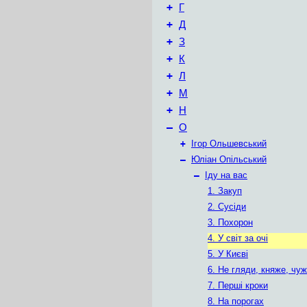
+
Г
+
Д
+
З
+
К
+
Л
+
М
+
Н
–
О
+
Ігор Ольшевський
–
Юліан Опільський
–
Іду на вас
1. Закуп
2. Сусіди
3. Похорон
4. У світ за очі
5. У Києві
6. Не гляди, княже, чуж
7. Перші кроки
8. На порогах