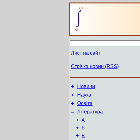
Лист на сайт
Стрічка новин (RSS)
+
Новини
+
Наука
+
Освіта
–
Література
+
А
+
Б
+
В