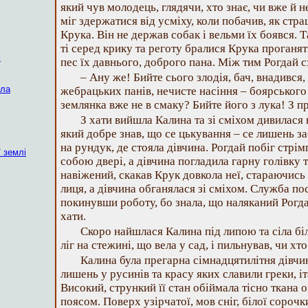
який чув молодець, глядячи, хто знає, чи вже й н
міг здержатися від усміху, коли побачив, як стр
Крука. Він не держав собак і вельми їх боявся. Та
ті серед крику та реготу бралися Крука проганят
і
пес їх давнього, доброго пана. Між тим Рогдай с
– Ану же! Бийте сього злодія, бач, внадився,
ола
жебрацьких панів, нечисте насіння – боярського 
землянка вже не в смаку? Бийте його з лука! З п
З хати вийшла Калина та зі сміхом дивилася
який добре знав, що се цькування – се лишень за
на рундук, де стояла дівчина. Рогдай побіг стрім
ї землі
собою двері, а дівчина погладила гарну голівку 
навіжений, скакав Крук довкола неї, стараючись 
лиця, а дівчина обганялася зі сміхом. Служба по
покинувши роботу, бо знала, що наляканий Рогда
хати.
Скоро найшлася Калина під липою та сіла бі
ліг на стежині, що вела у сад, і пильнував, чи хт
Калина була прегарна сімнадцятилітня дівчин
лишень у русинів та красу яких славили греки, іта
Високий, стрункий її стан обіймала тісно ткана
поясом. Поверх узірчатої, мов сніг, білої сорочк