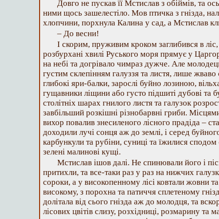
Довго не пускав її Мстислав з обіймів, та ось
ними щось зашелестіло. Мов птичка з гнізда, на
хлопчини, порхнула Калина у сад, а Мстислав кл
– До весни!
І скорим, пруживим кроком заглибився в ліс,
розбурхані хвилі Руського моря прямує у Царго
на небі та догрівало чимраз дужче. Але молодець
густим склепінням галуззя та листя, лише жваво
глибокі яри-балки, зарослі буйно лозиною, віль
гущавники ліщини або густо підшиті дубові та бу
столітніх шарах гнилого листя та галузок розро
завбільший розкішні різнобарвні гриби. Місцями
вихор повалив знесиленого лісного прадіда – ст
доходили лучі сонця аж до землі, і серед буйног
карбункули та рубіни, суниці та їжилися сподом
зелені малинові кущі.
Мстислав ішов далі. Не спинювали його і піс
притихли, та все-таки раз у раз на нижчих галуз
сороки, а у високопенному лісі ковтали жовни та
високому, з порохна та патиччя сплетеному гнізд
долітала від сього гнізда аж до молодця, та вско
лісових цвітів слизу, розхідниці, розмарину та 