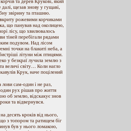
корчів та дерев Крукові, який
 далі, щезав знову у гущаві,
ібну звірину та пташню.
, вкриту рожевими корчиками
ка, що панував над околицею,
морі лісу, що хвилювалось
иви тіней перебігали рядами
оким подувом. Над лісом
емні точки на блакиті неба, а
бистріші літуни між птицями.
еко у безкраї лучила землю з
 та величі світу… Коли нагло
скавулів Крук, наче поцілений
 лови сам-один і не раз,
е один рух рішав про життя
ою об землю, відскакує знов
роки та відвернувся.
на десять кроків від нього,
 що з топором та ратищем біг
кинув був у нього ломакою,