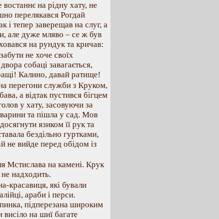
е востаннє на рідну хату, не
ашно перелякався Рогдай
к і тепер заверещав на слуг, а
и, але дуже мляво – се ж був
ховався на рундук та кричав:
 забути не хоче своїх
двора собаці завагається,
ращі! Калино, давай ратище!
 на перегони служби з Круком,
бава, а відтак пустився бігцем
голов у хату, засовуючи за
тварини та пішла у сад. Мов
досягнути язиком її рук та
ставала бездільно гуртками,
й не вийде перед обідом із
ля Мстислава на камені. Крук
о не надходить.
а-красавиця, які бували
лійці, араби і перси.
 опинка, підперезана широким
и висіло на шиї багате