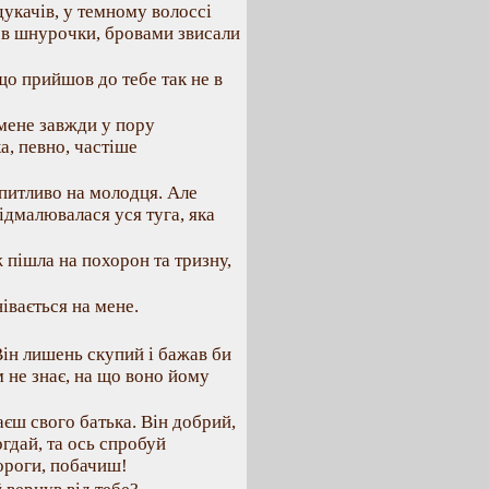
дукачів, у темному волоссі
мов шнурочки, бровами звисали
 що прийшов до тебе так не в
 мене завжди у пору
а, певно, частіше
 питливо на молодця. Але
ідмалювалася уся туга, яка
ж пішла на похорон та тризну,
івається на мене.
 Він лишень скупий і бажав би
м не знає, на що воно йому
наєш свого батька. Він добрий,
огдай, та ось спробуй
ороги, побачиш!