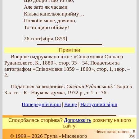
Що добро і що то зло;
Але зато як часами
Кілька капельок прийму…
Полюби мене, дівчино,
То-то щиро обійму!
26 сент[ября 1859].
Примітки
Вперше надруковано в кн.: «Співомовки Степана
Руданського, К., 1880», стор. 33 – 34. Подається за
автографом «Співомовки 1859 – 1860», стор. 1, звор. –
2.
Подається за виданням:
Степан Руданський
. Твори в
3-х тт. – К.: Наукова думка, 1972 р., т. 1, с. 76.
Попередній вірш
|
Вище
|
Наступний вірш
Сподобалась сторінка?
Допоможіть
розвитку нашого
сайту!
Число завантажень : 5
© 1999 – 2026 Група «Мисленого
350