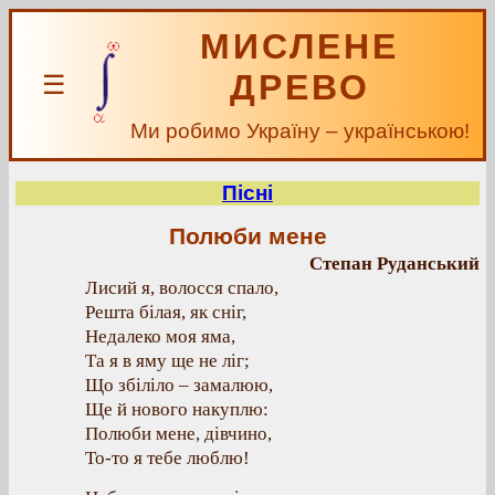
МИСЛЕНЕ
ДРЕВО
☰
Ми робимо Україну – українською!
Пісні
Полюби мене
Степан Руданський
Лисий я, волосся спало,
Решта білая, як сніг,
Недалеко моя яма,
Та я в яму ще не ліг;
Що збіліло – замалюю,
Ще й нового накуплю:
Полюби мене, дівчино,
То-то я тебе люблю!