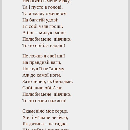
Небагато в мене мізку,
Та і пусто в голові,
Та я змалу оженився
На багатій удові;
І я собі узяв гроші,
А бог – милую мою:
Полюби мене, дівчино,
То-то срібла надаю!
Не ложив я свої шиї
На правдивії ваги,
Погнув її не їдному
Аж до самої ноги.
Зато тепер, як биндами,
Собі шию обів’єш:
Полюби мене, дівчино,
То-то слави нажиєш!
Скаменіло моє серце,
Хоч і м’якше не було,
Як дитина – не гадає,