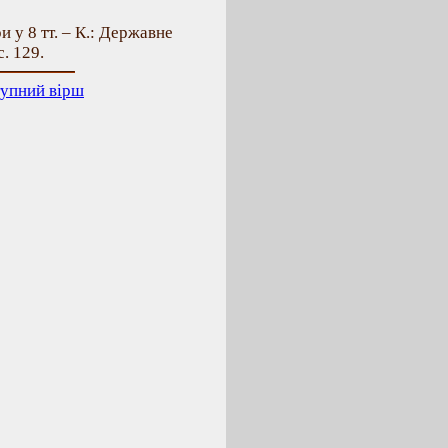
и у 8 тт. – К.: Державне
с. 129.
упний вірш