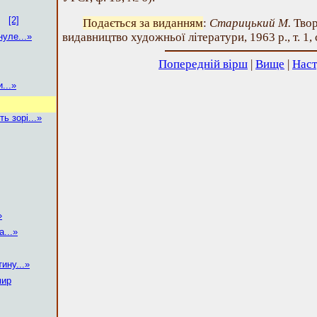
[2]
Подається за виданням
:
Старицький М.
Твор
видавництво художньої літератури, 1963 р., т. 1, 
нуле...»
Попередній вірш
|
Вище
|
Наст
...»
ь зорі...»
»
...»
ину...»
мир