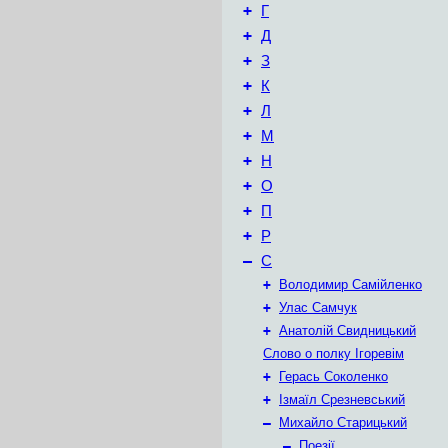
+
Г
+
Д
+
З
+
К
+
Л
+
М
+
Н
+
О
+
П
+
Р
–
С
+
Володимир Самійленко
+
Улас Самчук
+
Анатолій Свидницький
Слово о полку Ігоревім
+
Герась Соколенко
+
Ізмаїл Срезневський
–
Михайло Старицький
–
Поезії