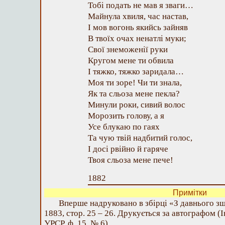
Тобі подать не мав я зваги…
Майнула хвиля, час настав,
І мов вогонь якийсь зайняв
В твоїх очах ненатлі муки;
Свої знеможенії руки
Кругом мене ти обвила
І тяжко, тяжко заридала…
Моя ти зоре! Чи ти знала,
Як та сльоза мене пекла?
Минули роки, сивий волос
Морозить голову, а я
Усе блукаю по гаях
Та чую твій надбитий голос,
І досі рвійно й гаряче
Твоя сльоза мене пече!
1882
Примітки
Вперше надруковано в збірці «З давнього зшитк
1883, стор. 25 – 26. Друкується за автографом (Ін
УРСР, ф. 15, № 6).