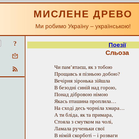
МИСЛЕНЕ ДРЕВО
Ми робимо Україну – українською!
?
Поезії
Сльоза
Чи пам’ятаєш, як з тобою
Прощавсь я пізньою добою?
Вечірня зіронька зійшла
В безодні синій над горою,
Понад дібровою німою
Якась пташина проплила…
На сході десь чорніла хмара…
А ти бліда, як та примара,
Стояла з смутком на чолі,
Ламала рученьки свої
В німій скорботі – і розваги