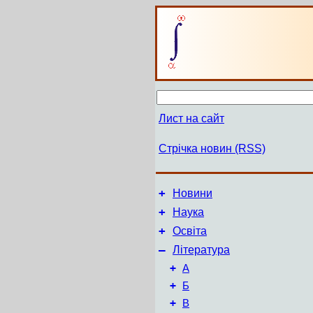
Лист на сайт
Стрічка новин (RSS)
+
Новини
+
Наука
+
Освіта
–
Література
+
А
+
Б
+
В