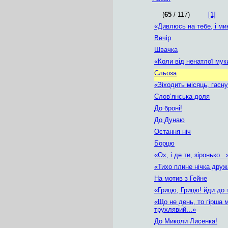
(
65
/ 117)
[1]
«Дивлюсь на тебе, і ми
Вечір
Швачка
«Коли від ненатлої муки
Сльоза
«Зіходить місяць, гаснут
Слов’янська доля
До броні!
До Дунаю
Остання ніч
Борцю
«Ох, і де ти, зіронько...
«Тихо плине нічка дружа
На мотив з Гейне
«Грицю, Грицю! йди до т
«Що не день, то гірша 
трухлявий...»
До Миколи Лисенка!