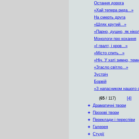
Остання дорога
«Хай тепера рида...»
На смерть друга
«Шлях крутий...»
«Парно, душно, як ніколи
Монологи про кохання
«І гвалт, і кров...»
«Місто спить...»
«Ніч. У хаті зимно, темн
«Згасло світло...»
Зустріч
Борвій
«З напасником нашого с
(
65
/ 117)
[4]
+
Драматичні твори
+
Прозові твори
+
Переклади і переспіви
+
Галерея
+
Студії