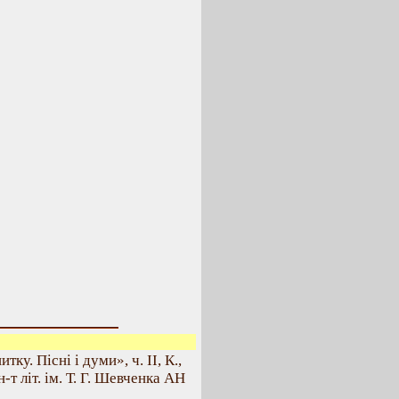
у. Пісні і думи», ч. II, К.,
-т літ. ім. Т. Г. Шевченка АН