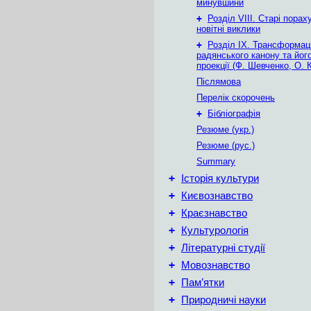
минувшини
+
Розділ VIII. Старі порах
новітні виклики
+
Розділ ІХ. Трансформаці
радянського канону та його
проекції (Ф. Шевченко, О. 
Післямова
Перелік скорочень
+
Бібліографія
Резюме (укр.)
Резюме (рус.)
Summary
+
Історія культури
+
Києвознавство
+
Краєзнавство
+
Культурологія
+
Літературні студії
+
Мовознавство
+
Пам’ятки
+
Природничі науки