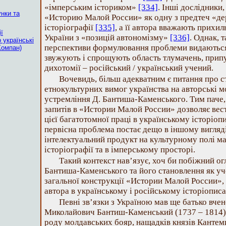
«імперським істориком»
[334]
. Інші дослідники
унки та
«Историю Малой России» як одну з предтеч «де
історіографії
[335]
, а її автора вважають прихил
ї
України з «позицій автономізму»
[336]
. Однак, т
 українські
перспективи формулювання проблеми видаються 
Компан)
звужують і спрощують область тлумачень, припу
дихотомії – російський / український учений.
Вочевидь, більш адекватним є питання про с
етнокультурних вимог українства на авторські мо
устремління Д. Бантиша-Каменського. Тим паче,
запитів в «Истории Малой России» дозволяє вес
цієї багатотомної праці в українському історіопи
первісна проблема постає дещо в іншому вигляді
інтелектуальний продукт на культурному полі ма
історіографії та в імперському просторі.
Такий контекст нав’язує, хоч би побіжний о
Бантиша-Каменського та його становлення як уче
загальної конструкції «Истории Малой России», ре
автора в українському і російському історіописа
Певні зв’язки з Україною мав ще батько вче
Миколайович Бантиш-Каменський (1737 – 1814),
роду молдавських бояр, нащадків князів Канте