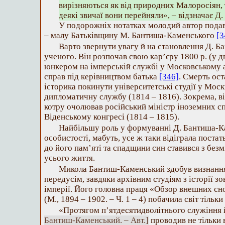
вирізняються як від природних Малоросіян, т
деякі звичаї вони перейняли», – відзначає 
У подорожніх нотатках молодий автор подав 
– малу Батьківщину М. Бантиша-Каменського
[3
Варто звернути увагу й на становлення Д. 
ученого. Він розпочав свою кар’єру 1800 р. (у д
юнкером на імперській службі у Московському а
справ під керівництвом батька
[346]
. Смерть ос
історика покинути університетські студії у Моск
дипломатичну службу (1814 – 1816). Зокрема, він
котру очолював російський міністр іноземних с
Віденському конгресі (1814 – 1815).
Найбільшу роль у формуванні Д. Бантиша-Ка
особистості, мабуть, усе ж таки відіграла постат
до його пам’яті та спадщини син ставився з бе
усього життя.
Микола Бантиш-Каменський здобув визнання 
передусім, завдяки архівним студіям з історії з
імперії. Його головна праця «Обзор внешних сн
(М., 1894 – 1902. – Ч. 1 – 4) побачила світ тільки
«Протягом п’ятдесятидволітнього служіння й
Бантиш-Каменський. – Авт.]
проводив не тільки в