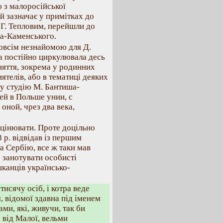
 з малоросійської
 зазначає у примітках до
 Г. Тепловим, перейшли до
ша-Каменського.
зовсім незнайомою для Д.
а постійно циркулювала десь
няття, зокрема у родинних
ятелів, або в тематиці деяких
му студію М. Бантиша-
ей в Польше унии, с
оной, чрез два века,
оцінювати. Проте доцільно
 р. відвідав із першим
 Сербію, все ж таки мав
о занотувати особисті
шканців українсько-
тисячу осіб, і котра веде
, відомої здавна під іменем
ми, які, живучи, так би
 від Малої, вельми