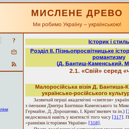
МИСЛЕНЕ ДРЕВО
Ми робимо Україну – українською!
?
Історик і стил
Розділ ІІ. Пізньопросвітницьке істо
романтизму
(Д. Бантиш-Каменський, М
2.1. «Свій» серед 
Малоросійська візія Д. Бантиша-К
українсько-російського культу
Зазвичай перші академічні «синтези» украї
з іменами Дмитра Бантиша-Каменського та Микол
ліни
Гермайзе, Д. Дорошенко, І. Крип’якевич та ін.)
[
недосконалі навіть у контексті того часу
[317]
. 
«ранніми історіями України»
[318]
.