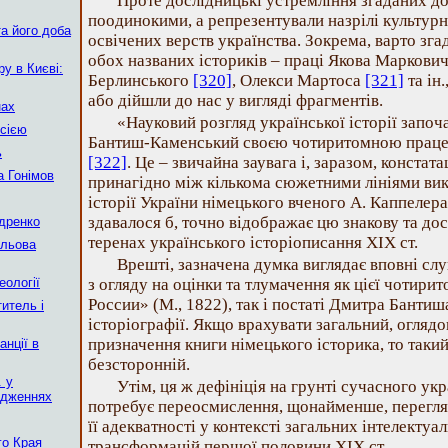
Проте дослідницькі устремління згаданих до
поодинокими, а репрезентували назрілі культурн
а його доба
освічених верств українства. Зокрема, варто зга
обох названих істориків – праці Якова Маркови
у в Києві:
Берлинського
[320]
, Олекси Мартоса
[321]
та ін.
або дійшли до нас у вигляді фрагментів.
нах
«Науковий розгляд української історії запо
сією
Бантиш-Каменський своєю чотиритомною прац
ь
[322]
. Це – звичайна заувага і, заразом, констат
 Гонімов
принагідно між кількома сюжетними лініями вик
історії України німецького вченого А. Каппелера
здавалося б, точно відображає цю знакову та до
ндренко
теренах українського історіописання ХІХ ст.
ільова
Врешті, зазначена думка виглядає вповні с
еології
з огляду на оцінки та тлумачення як цієї чотир
России» (М., 1822), так і постаті Дмитра Банти
итель і
історіографії. Якщо врахувати загальний, огляд
призначення книги німецького історика, то таки
нції в
безсторонній.
. у
Утім, ця ж дефініція на грунті сучасного ук
ідженнях
потребує переосмислення, щонайменше, перегля
її адекватності у контексті загальних інтелектуа
го Края
трансформацій першої половини ХІХ ст.