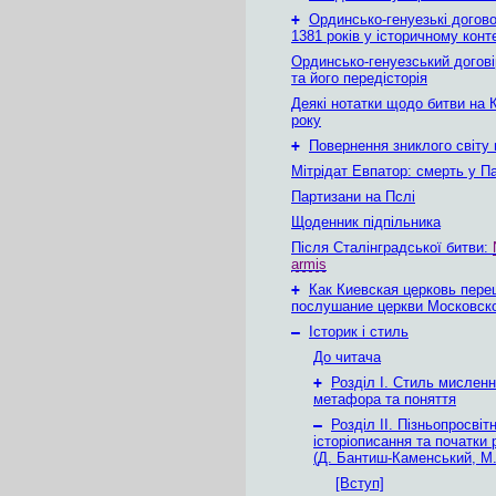
+
Ординсько-генуезькі догово
1381 років у історичному конт
Ординсько-генуезський догові
та його передісторія
Деякі нотатки щодо битви на 
року
+
Повернення зниклого світу
Мітрідат Евпатор: смерть у Па
Партизани на Пслі
Щоденник підпільника
Після Сталінградської битви:
armis
+
Как Киевская церковь пере
послушание церкви Московск
–
Історик і стиль
До читача
+
Розділ І. Стиль мисленн
метафора та поняття
–
Розділ ІІ. Пізньопросвіт
історіописання та початки
(Д. Бантиш-Каменський, М
[Вступ]