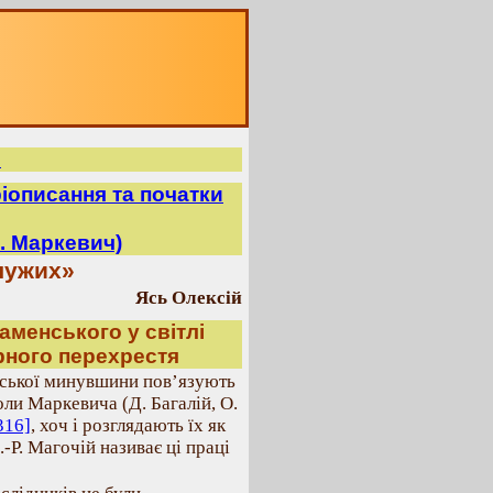
ь
ріописання та початки
. Маркевич)
«чужих»
Ясь Олексій
аменського у світлі
рного перехрестя
нської минувшини пов’язують
и Маркевича (Д. Багалій, О.
316]
, хоч і розглядають їх як
П.-Р. Магочій називає ці праці