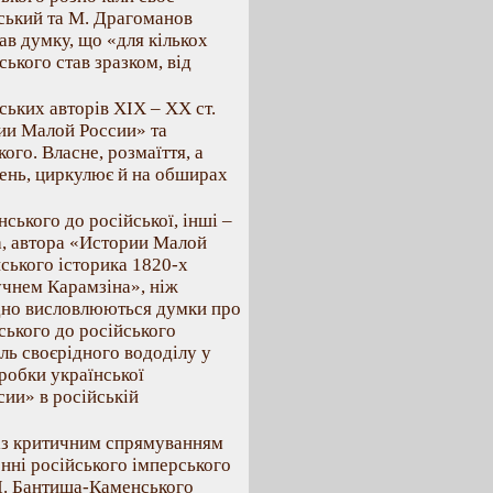
вський та М. Драгоманов
ав думку, що «для кількох
ького став зразком, від
ських авторів ХІХ – ХХ ст.
ии Малой России» та
ого. Власне, розмаїття, а
ачень, циркулює й на обширах
ського до російської, інші –
ма, автора «Истории Малой
ського історика 1820-х
учнем Карамзіна», ніж
дно висловлюються думки про
ького до російського
оль своєрідного вододілу у
зробки української
ии» в російській
 із критичним спрямуванням
енні російського імперського
 Д. Бантиша-Каменського