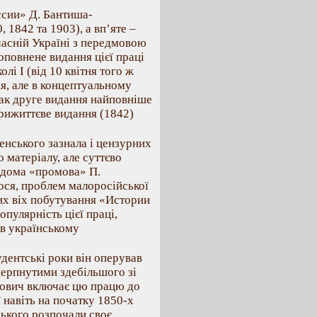
ссии» Д. Бантиша-
 1842 та 1903), а вп’яте –
часній Україні з передмовою
оповнене видання цієї праці
і І (від 10 квітня того ж
ня, але в концептуальному
так друге видання найповніше
прижиттєве видання (1842)
енського зазнала і цензурних
 матеріалу, але суттєво
відома «промова» П.
лося, проблем малоросійської
них віх побутування «Истории
пулярність цієї праці,
 в українському
дентські роки він оперував
ерпнутими здебільшого зі
онович включає цю працю до
 навіть на початку 1850-х
ького розпочали своє