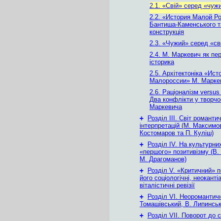
2.1. «Свій» серед «чуж
2.2. «История Малой Р
Бантиша-Каменського та
конструкція
2.3. «Чужий» серед «св
2.4. М. Маркевич як пе
історика
2.5. Архітектоніка «Ист
Малороссии» М. Марке
2.6. Раціоналізм versu
Два конфлікти у творчо
Маркевича
+
Розділ ІІІ. Світ романти
інтерпретацій (М. Максимо
Костомаров та П. Куліш)
+
Розділ ІV. На культурни
«першого» позитивізму (В.
М. Драгоманов)
+
Розділ V. «Критичний» п
його соціологічні, неоканті
віталістичні ревізії
+
Розділ VI. Неоромантичн
Томашівський, В. Липинськ
+
Розділ VII. Поворот до с