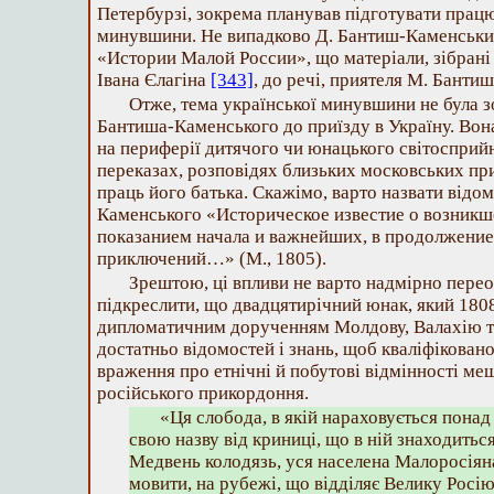
Петербурзі, зокрема планував підготувати працю
минувшини. Не випадково Д. Бантиш-Каменський
«Истории Малой России», що матеріали, зібрані
Івана Єлагіна
[343]
, до речі, приятеля М. Банти
Отже, тема української минувшини не була 
Бантиша-Каменського до приїзду в Україну. Вон
на периферії дитячого чи юнацького світосприй
переказах, розповідях близьких московських при
праць його батька. Скажімо, варто назвати відо
Каменського «Историческое известие о возникш
показанием начала и важнейших, в продолжение 
приключений…» (М., 1805).
Зрештою, ці впливи не варто надмірно пере
підкреслити, що двадцятирічний юнак, який 1808
дипломатичним дорученням Молдову, Валахію та
достатньо відомостей і знань, щоб кваліфікован
враження про етнічні й побутові відмінності ме
російського прикордоння.
«Ця слобода, в якій нараховується понад 
свою назву від криниці, що в ній знаходиться
Медвень колодязь, уся населена Малоросіяна
мовити, на рубежі, що відділяє Велику Росію