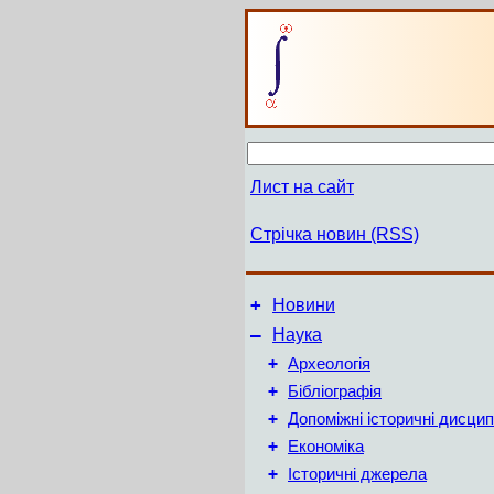
Лист на сайт
Стрічка новин (RSS)
+
Новини
–
Наука
+
Археологія
+
Бібліографія
+
Допоміжні історичні дисцип
+
Економіка
+
Історичні джерела