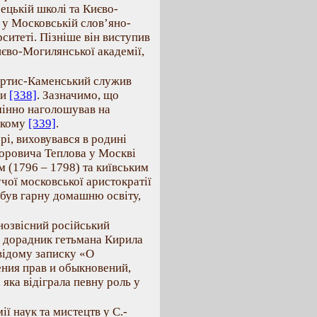
рецькій школі та Києво-
– у Московській слов’яно-
ситеті. Пізніше він виступив
иєво-Могилянської академії,
ертис-Каменський служив
пи
[338]
. Зазначимо, що
мінно наголошував на
икому
[339]
.
рі, виховувався в родині
горовича Теплова у Москві
м (1796 – 1798) та київським
чої московської аристократії
був гарну домашню освіту,
нозвісний російський
– дорадник гетьмана Кирила
відому записку «О
ения прав и обыкновений,
, яка відіграла певну роль у
ї наук та мистецтв у С.-