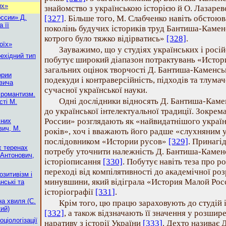
их»
знайомство з українською історією й О. Лазаре
оссии» Д.
[327]
. Більше того, М. Слабченко навіть обстоюв
 її
поколінь будучих істориків труд Бантиша-Каменс
котрого було тяжко відірватись»
[328]
.
оїх»
Зауважимо, що у студіях українських і росій
рехідний тип
побутує широкий діапазон потрактувань «Истор
загальних оцінок творчості Д. Бантиша-Каменськ
ории
подекуди і контраверсійність, підходів та тлум
вича
сучасної української науки.
s романтизм.
Одні дослідники відносять Д. Бантиша-Камен
сті М.
до української інтелектуальної традиції. Зокре
России» розглядають як «найвидатнішого україн
чних
вич, М.
років», хоч і вважають його радше «слухняним 
послідовником «Истории русов»
[329]
. Принагі
х теренах
потребу уточнити належність Д. Бантиша-Каменс
 Антонович,
історіописання
[330]
. Побутує навіть теза про р
переході від компілятивності до академічної ро
озитивізм і
минувшини, який відіграла «История Малой Росс
анські та
історіографії
[331]
.
а хвиля (С.
Крім того, цю працю зараховують до студій
ий)
[332]
, а також відзначають її значення у розшир
оціологізації
наративу з історії України
[333]
. Дехто називає