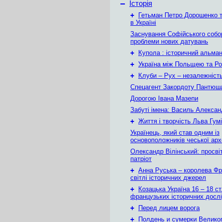
–
Історія
+
Гетьман Петро Дорошенко т
в Україні
Заснування Софійського собор
проблеми нових датувань
+
Купола : історичний альма
+
Україна між Польщею та Ро
+
Клуби – Рух – незалежніст
Спецагент Закордоту Пантюша
Дорогою Івана Мазепи
Забуті імена: Василь Алекса
+
Життя і творчість Льва Гум
Українець, який став одним із
основоположників чеської арх
Олександр Вілінський: просвіт
патріот
+
Анна Руська – королева Фра
світлі історичних джерел
+
Козацька Україна 16 – 18 ст
французьких історичних досл
+
Перед лицем ворога
+
Полдень и сумерки Велико