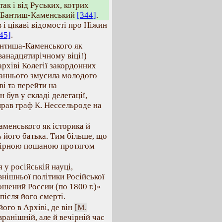
ак і від Руських, котрих
Д. Бантиш-Каменський
[344]
.
і цікаві відомості про Ніжин
45]
.
Бантиша-Каменського як
ванадцятирічному віці!)
рхіві Колегії закордонних
таннього змусила молодого
ві та перейти на
 був у складі делегації,
прав граф К. Нессельроде на
менського як історика й
ь його батька. Тим більше, що
змірною пошаною протягом
у російській науці,
овнішньої політики Російської
ошений России (по 1800 г.)»
 після його смерті.
ого в Архіві, де він
[М.
ранішній, але й вечірній час