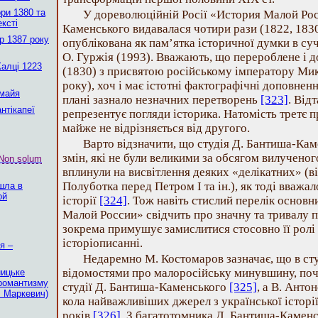
ри 1380 та
У дореволюційній Росії «История Малой Ро
ексті
Каменського видавалася чотири рази (1822, 1830,
р 1387 року
опублікована як пам’ятка історичної думки в су
О. Гуржія (1993). Вважають, що перероблене і д
Калці 1223
(1830) з присвятою російському імператору Микол
року), хоч і має істотні фактографічні доповнен
 майя
плані зазнало незначних перетворень
[323]
. Від
нтікапеї
репрезентує погляди історика. Натомість третє 
майже не відрізняється від другого.
Варто відзначити, що студія Д. Бантиша-Кам
змін, які не були великими за обсягом вилученого
Non solum
вплинули на висвітлення деяких «делікатних» (
Полуботка перед Петром І та ін.), як тоді вважа
шла в
ой
історії
[324]
. Тож навіть стислий перелік основ
Малой России» свідчить про значну та тривалу по
зокрема примушує замислитися стосовно її ролі
історіописанні.
я –
Недаремно М. Костомаров зазначає, що в сту
відомостями про малоросійську минувшину, поч
ницьке
 романтизму
студії Д. Бантиша-Каменського
[325]
, а В. Ант
. Маркевич)
кола найважливіших джерел з української історії
років
[326]
. З багатотомника Д. Бантиша-Каменс