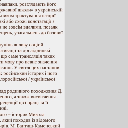
, навпаки, розглядають його
ржавної школи» в українській
ьником трактування історії
акі або схожі констатації з
не зовсім вдалими, позаяк
щень, узагальнень до базової
тупінь впливу соціой
тивації та дослідницькі
 що саме трансляція таких
ти мову про певне значення
санні. У світлі цих настанов
: російський історик і його
лоросійської / української
гляд родинного походження Д.
ного, а також висвітлення
цепції цієї праці та її
нні.
ного – історик Микола
 який походив із відомого
мирів. М. Бантиш-Каменський