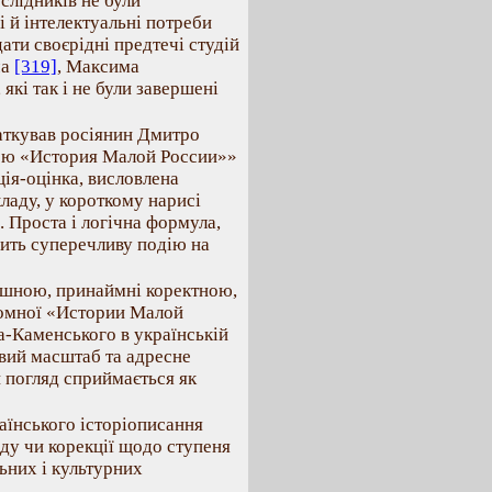
слідників не були
і й інтелектуальні потреби
дати своєрідні предтечі студій
ча
[319]
, Максима
, які так і не були завершені
чаткував росіянин Дмитро
ею «История Малой России»»
ація-оцінка, висловлена
ладу, у короткому нарисі
. Проста і логічна формула,
сить суперечливу подію на
лушною, принаймні коректною,
итомної «Истории Малой
ша-Каменського в українській
овий масштаб та адресне
й погляд сприймається як
раїнського історіописання
ду чи корекції щодо ступеня
льних і культурних