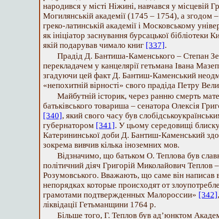
народився у місті Ніжині, навчався у місцевій Г
Могилянській академії (1745 – 1754), а згодом 
греко-латинській академії і Московському універ
як ініціатор заснування бурсацької бібліотеки К
якій подарував чимало книг
[337]
.
Прадід Д. Бантиша-Каменського – Степан З
перекладачем у канцелярії гетьмана Івана Мазе
згадуючи цей факт Д. Бантиш-Каменський неод
«непохитній вірності» свого прадіда Петру Вел
Майбутній історик, через ранню смерть мате
батьківського товариша – сенатора Олексія Гри
[340]
, який свого часу був слобідськоукраїнськи
губернатором
[341]
. У цьому середовищі блиску
Катерининської доби Д. Бантиш-Каменський здо
зокрема вивчив кілька іноземних мов.
Відзначимо, що батьком О. Теплова був слав
політичний діяч Григорій Миколайович Теплов 
Розумовського. Вважають, що саме він написав 
непорядках которые происходят от злоупотребл
грамотами подтвержденных Малороссии»
[342]
ліквідації Гетьманщини 1764 р.
Більше того, Г. Теплов був ад’юнктом Академі