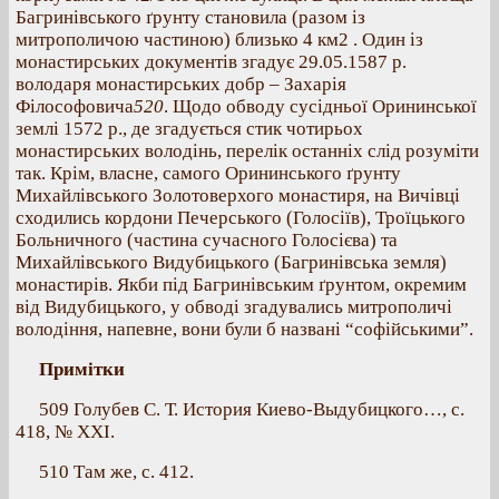
Багринівського ґрунту становила (разом із
митрополичою частиною) близько 4 км2 . Один із
монастирських документів згадує 29.05.1587 р.
володаря монастирських добр – Захарія
Філософовича
520
. Щодо обводу сусідньої Орининської
землі 1572 р., де згадується стик чотирьох
монастирських володінь, перелік останніх слід розуміти
так. Крім, власне, самого Орининського ґрунту
Михайлівського Золотоверхого монастиря, на Вичівці
сходились кордони Печерського (Голосіїв), Троїцького
Больничного (частина сучасного Голосієва) та
Михайлівського Видубицького (Багринівська земля)
монастирів. Якби під Багринівським ґрунтом, окремим
від Видубицького, у обводі згадувались митрополичі
володіння, напевне, вони були б названі “софійськими”.
Примітки
509 Голубев С. Т. История Киево-Выдубицкого…, с.
418, № ХХІ.
510 Там же, с. 412.