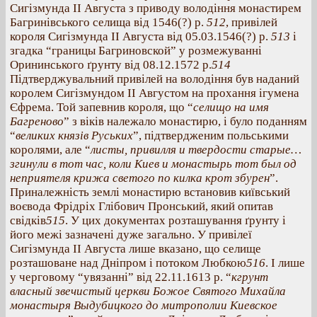
Сигізмунда ІІ Августа з приводу володіння монастирем
Багринівського селища від 1546(?) р.
512
, привілей
короля Сигізмунда ІІ Августа від 05.03.1546(?) р.
513
і
згадка “границы Багриновской” у розмежуванні
Орининського ґрунту від 08.12.1572 р.
514
Підтверджувальний привілей на володіння був наданий
королем Сигізмундом ІІ Августом на прохання ігумена
Єфрема. Той запевнив короля, що “
селищо на имя
Багреново
” з віків належало монастирю, і було поданням
“
великих князів Руських
”, підтвердженим польськими
королями, але “
листы, привилля и твердости старые…
згинули в тот час, коли Киев и монастырь тот был од
неприятеля крижа светого по килка крот збурен
”.
Приналежність землі монастирю встановив київський
воєвода Фрідріх Глібович Пронський, який опитав
свідків
515
. У цих документах розташування ґрунту і
його межі зазначені дуже загально. У привілеї
Сигізмунда ІІ Августа лише вказано, що селище
розташоване над Дніпром і потоком Любкою
516
. І лише
у черговому “увязанні” від 22.11.1613 р. “
кгрунт
власный звечистый церкви Божое Святого Михайла
монастыря Выдубицкого до митрополии Киевское