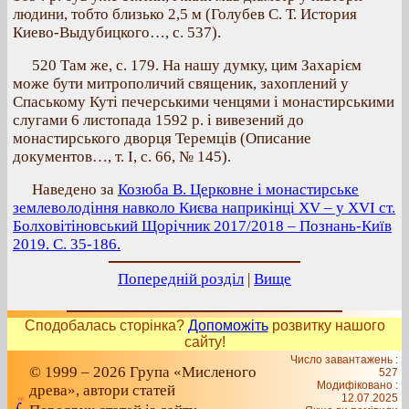
людини, тобто близько 2,5 м (Голубев С. Т. История
Киево-Выдубицкого…, с. 537).
520 Там же, с. 179. На нашу думку, цим Захарієм
може бути митрополичий священик, захоплений у
Спаському Куті печерськими ченцями і монастирськими
слугами 6 листопада 1592 р. і вивезений до
монастирського дворця Теремців (Описание
документов…, т. І, с. 66, № 145).
Наведено за
Козюба В. Церковне і монастирське
землеволодіння навколо Києва наприкінці ХV – у ХVІ ст.
Болховітіновський Щорічник 2017/2018 – Познань-Київ
2019. С. 35-186.
Попередній розділ
|
Вище
Сподобалась сторінка?
Допоможіть
розвитку нашого
сайту!
Число завантажень :
© 1999 – 2026 Група «Мисленого
527
Модифіковано :
древа», автори статей
12.07.2025