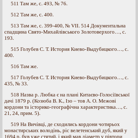
511 Там же, с. 493, № 76.
512 Там же, с. 400.
513 Там же, с. 399-400, № VІІ. 514 Документальна
спадщина Свято-Михайлівського Золотоверхого…, с.
193.
515 Голубев С. Т. История Киево-Выдубицкого…, с.
400.
516 Там же.
517 Голубев С. Т. История Киево-Выдубицкого…, с.
435, № 33.
518 Назва р. Любка є на плані Китаєво-Голосіївської
дачі 1879 р. (Козюба В. К., Ізо – тов А. О. Межові
кордони та історико-географічна характеристика…, с.
21, 24, прим. 5).
519 На Вичівці, де сходились кордони чотирьох
монастирських володінь, ріс велетенський дуб, який у
1694 р. був уже стятий, і який мав діаметр у півтори