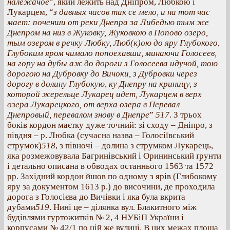
належачое
”, який лежить над Дніпром, Любкою і
Лукарцем, “
з давных часов так се мело, и на тот час
мает: поченши от реки Днепра за Либедью тым же
Днепром на низ в Жуковку, Жуковкою в Попово озеро,
тым озером в речку Любку, Люб(к)ою до яру Глубокого,
Глубоким яром чимало попоехавши, минаючи Голосеев,
на гору на дубы аж до дороги з Голосеева идучой, тою
дорогою на Дубровку до Вичоки, з Дубровки через
дорогу в долину Глубокую, ку Днепру на криницу, з
которой жерельце Лукарец идет, Лукарцем в верх
озера Лукарецкого, от верха озера в Перевал
Днепровый, перевалом знову в Днепре
”
517
. З трьох
боків кордон маєтку дуже точний: зі сходу – Дніпро, з
півдня – р. Любка (сучасна назва – Голосіївський
струмок)
518
, з півночі – долина з струмком Лукарець,
яка розмежовувала Багринівський і Орининський ґрунти
і детально описана в обводах останнього 1563 та 1572
рр. Західний кордон йшов по одному з ярів (Глибокому
яру за документом 1613 р.) до височини, де проходила
дорога з Голосієва до Вичівки і яка була вкрита
дубами
519
. Нині це – ділянка вул. Блакитного між
будівлями гуртожитків № 2, 4 НУБіП України і
корпусами № 42/1 по цій же вулиці. В цих межах площа