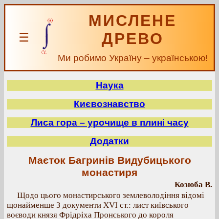
МИСЛЕНЕ
ДРЕВО
☰
Ми робимо Україну – українською!
Наука
Києвознавство
Лиса гора – урочище в плині часу
Додатки
Маєток Багринів Видубицького
монастиря
Козюба В.
Щодо цього монастирського землеволодіння відомі
щонайменше 3 документи ХVІ ст.: лист київського
воєводи князя Фрідріха Пронського до короля