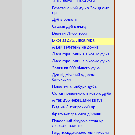
2016, Фото І. Парнікози
Велетенський дуб в Західному
ярі
Дуб в редюїті
Старий дуб взимку
Велетні Лисої гори
Віковий дуб, Лиса гора
А цей велетень не дожив
Лиса гора, один з вікових дубів
Лиса гора, один з вікових дубів
Залишки 600-річного дуба
Дуб відмічений ударом
блискавки
Повалені стовбури дуба
Остов поваленого вікового дуба
А так дуб черещатий квітує
Вид на Лисогірський яр
Фрагмент грабової діброви
Повалений віхурою стовбур
лісового велетня
Глід псевдокривостовпчиковий