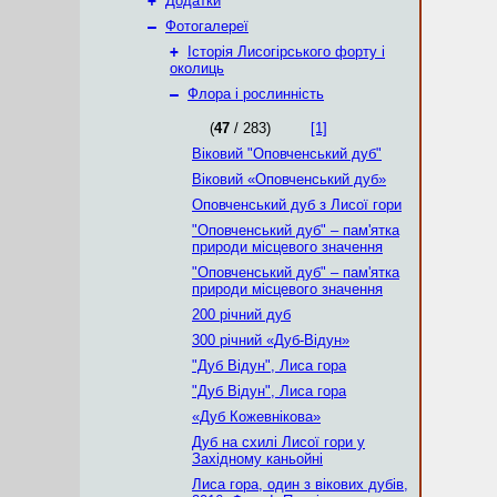
+
Додатки
–
Фотогалереї
+
Історія Лисогірського форту і
околиць
–
Флора і рослинність
(
47
/ 283)
[1]
Віковий "Оповченський дуб"
Віковий «Оповченський дуб»
Оповченський дуб з Лисої гори
"Оповченський дуб" – пам'ятка
природи місцевого значення
"Оповченський дуб" – пам'ятка
природи місцевого значення
200 річний дуб
300 річний «Дуб-Відун»
"Дуб Відун", Лиса гора
"Дуб Відун", Лиса гора
«Дуб Кожевнікова»
Дуб на схилі Лисої гори у
Західному каньойні
Лиса гора, один з вікових дубів,