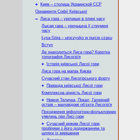
+
Киев – столица Украинской ССР
Орнаменти Софії Київської
–
Лиса гора – урочище в плині часу
Лысая гара – урочышча ў струмені
часу
Łysa Góra – uroczysko w nurcie czasu
Вступ
Де знаходиться Лиса гора? Коротка
топографія Лисогір'я
+
Історія київської Лисої гори
Лиса гора на мапах Києва
Сучасний стан Лисогірського форту
+
Природа київської Лисої гори
Комплексна цінність Лисої гори
+
Нижня Теличка, Покал, Галерний
острів – маловідомі об’єкти Лисогір'я
Походження міфологічно-фольклорних
уявлень про Лисі гори
+
Сучасний режим Лисої гори,
проблеми з його додержанням та
шляхи їх вирішення