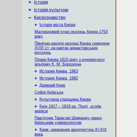
+
Історія
+
Історія культури
–
Києвознавство
+
Історія міста Києва
Маловідомий план околиць Києва 1753
року
Північно-західні околиці Києва середини
XVIII ст. на картах монастирських
володінь
Плани Києва 1810 року з рукописного
альбому К. М. Бороздіна
+
История Киева, 1963
+
История Киева, 1982
+
Древний Киев
Софія Київська
+
Культурна спадщина Києва
+
Київ 1917 – 1919 рр. Події, особи,
адреси
Пам’ятник Тарасові Шевченку перед
Київським університетом
+
Киев: церковная архитектура XI-XIX
века