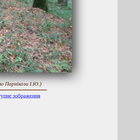
то Парнікоза І.Ю.)
тупне зображення