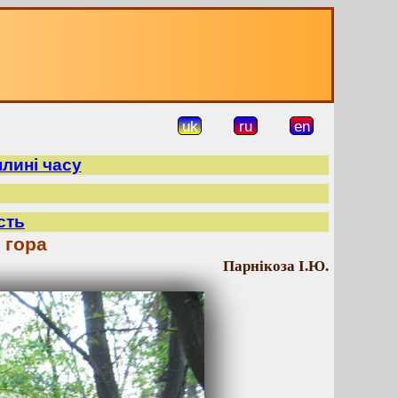
uk
ru
en
плині часу
сть
 гора
Парнікоза І.Ю.