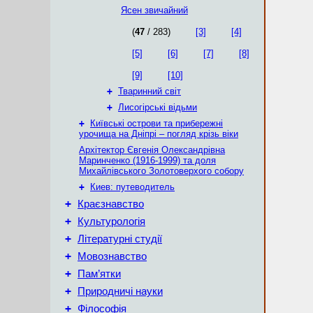
Ясен звичайний
(
47
/ 283)
[3]
[4]
[5]
[6]
[7]
[8]
[9]
[10]
+
Тваринний світ
+
Лисогірські відьми
+
Київські острови та прибережні
урочища на Дніпрі – погляд крізь віки
Архітектор Євгенія Олександрівна
Маринченко (1916-1999) та доля
Михайлівського Золотоверхого собору
+
Киев: путеводитель
+
Краєзнавство
+
Культурологія
+
Літературні студії
+
Мовознавство
+
Пам’ятки
+
Природничі науки
+
Філософія