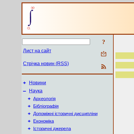
?
Лист на сайт
Стрічка новин (RSS)
+
Новини
–
Наука
+
Археологія
+
Бібліографія
+
Допоміжні історичні дисципліни
+
Економіка
+
Історичні джерела