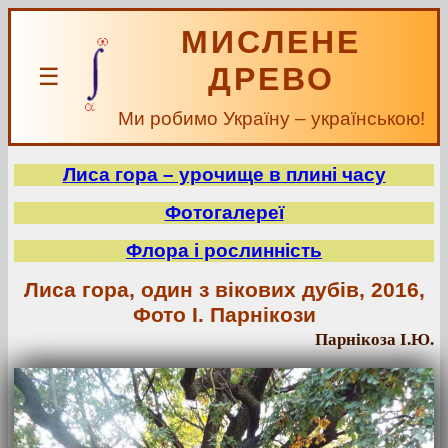
МИСЛЕНЕ
ДРЕВО
☰
Ми робимо Україну – українською!
Лиса гора – урочище в плині часу
Фотогалереї
Флора і рослинність
Лиса гора, один з вікових дубів, 2016,
Фото І. Парнікози
Парнікоза І.Ю.