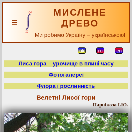
МИСЛЕНЕ
ДРЕВО
☰
Ми робимо Україну – українською!
uk
ru
en
Лиса гора – урочище в плині часу
Фотогалереї
Флора і рослинність
Велетні Лисої гори
Парнікоза І.Ю.