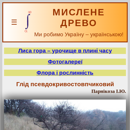
МИСЛЕНЕ
ДРЕВО
☰
Ми робимо Україну – українською!
Лиса гора – урочище в плині часу
Фотогалереї
Флора і рослинність
Глід псевдокривостовпчиковий
Парнікоза І.Ю.