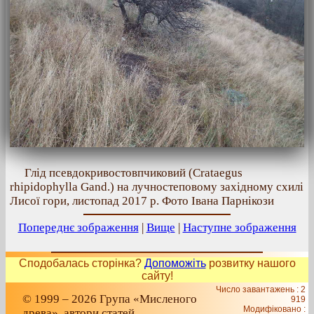
Глід псевдокривостовпчиковий (Crataegus
rhipidophylla Gand.) на лучностеповому західному схилі
Лисої гори, листопад 2017 р. Фото Івана Парнікози
Попереднє зображення
|
Вище
|
Наступне зображення
Сподобалась сторінка?
Допоможіть
розвитку нашого
сайту!
Число завантажень : 2
© 1999 – 2026 Група «Мисленого
919
Модифіковано :
древа», автори статей