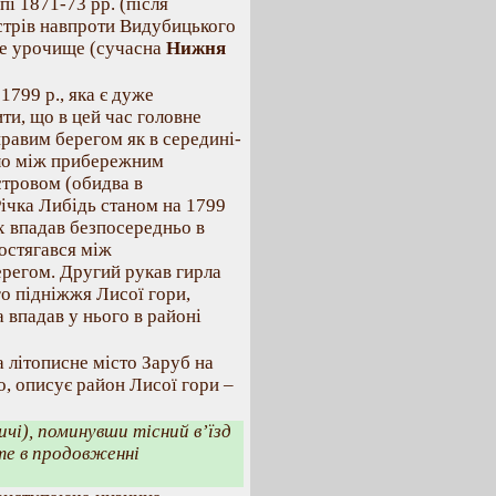
пі 1871-73 рр. (після
стрів навпроти Видубицького
не урочище (сучасна
Нижня
1799 р., яка є дуже
ти, що в цей час головне
равим берегом як в середині-
ило між прибережним
стровом (обидва в
ічка Либідь станом на 1799
х впадав безпосередньо в
остягався між
регом. Другий рукав гирла
го підніжжя Лисої гори,
 впадав у нього в районі
 літописне місто Заруб на
о, описує район Лисої гори –
чі), поминувши тісний в’їзд
те в продовженні