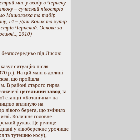
гострий мис у входу в Чернечу
атоку – сучасний півострів
ело Мишоловка та табір
у, 14 – Дачі Коник та хутір
острів Чернечий. Основа за
винні.., 2010)
а безпосередньо під Лисою
оказує ситуацію після
0 р.). На цій мапі в долині
осква, що пройшла
. В районі старого гирла
зазначені
цегельний завод
та
ої станції «Ботанічна» на
ництво вплинуло на
до лівого берега, що змінило
Києві. Колишнє головне
рський рукав. Це річище
єднані у лівобережне урочище
я та тутешню косу),