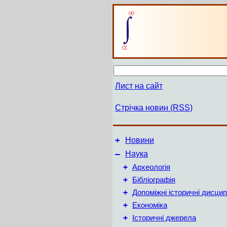
Лист на сайт
Стрічка новин (RSS)
+
Новини
–
Наука
+
Археологія
+
Бібліографія
+
Допоміжні історичні дисцип
+
Економіка
+
Історичні джерела