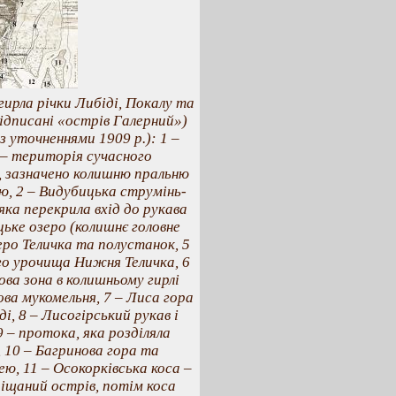
гирла річки Либіді, Покалу та
ідписані «острів Галерний»)
 з уточненнями 1909 р.): 1 –
 – територія сучасного
, зазначено колишню пральню
ю, 2 – Видубицька струмінь-
ка перекрила вхід до рукава
ьке озеро (колишнє головне
зеро Теличка та полустанок, 5
го урочища Нижня Теличка, 6
ва зона в колишньому гирлі
ова мукомельня, 7 – Лиса гора
ді, 8 – Лисогірський рукав і
 – протока, яка розділяла
 10 – Багринова гора та
ею, 11 – Осокорківська коса –
піщаний острів, потім коса