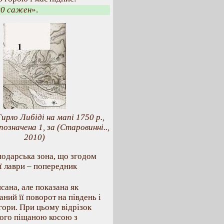
00 сажен
».
 Гирло Либіді на мапі 1750 р.,
позначена 1, за (Старовинні..,
2010)
подарська зона, що згодом
ї лаври – попередник
сана, але показана як
ний її поворот на південь і
гори. При цьому відрізок
ього піщаною косою з