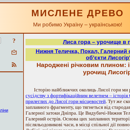
МИСЛЕНЕ ДРЕВО
Ми робимо Україну – українською!
?
Лиса гора – урочище в 
Нижня Теличка, Покал, Галерний 
об’єкти Лисогір
Народжені річковим плином: і
урочищ Лисогір
Історію найближчих околиць Лисої гори ми 
сусідству з фортифікаційним велетнем – історія
прилеглих до Лисої гори місцевостей
. Тут же ск
заплавного фрагменту, що тягнеться від старода
ліни
Галерної затоки Дніпра. Це Видубичі-Нижня Те
Галерний острів. Основа цих заплавних територі
післяльодовикові часи, в місці спільної дії пов