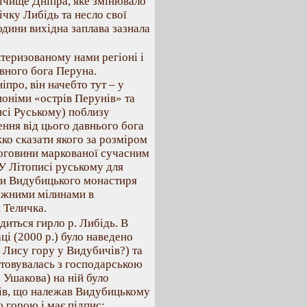
 річище Дніпра, яке змінювало
чку Либідь та несло свої
юдини вихідна заплава зазнала
теризованому нами регіоні і
овного бога Перуна.
про, він начебто тут – у
поніми «острів Перунів» та
исі Руському) поблизу
ння від цього давнього бога
ко сказати якого за розміром
логовини маркованої сучасним
У Літописі руському для
ти Видубицького монастиря
режними мілинами в
 Теличка.
диться гирло р. Либідь. В
ці (2000 р.) було наведено
о Лису гору у Видубичів?) та
истовувалась з господарською
. Ушакова) на ній було
нів, що належав Видубицькому
 горою і має підпис: