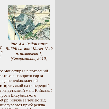
Рис. 4.4. Район гирла
р.
Либіді на мапі Києва 1842
 в
р. позначено 1,
.
(Старовинні.., 2010)
го монастиря не показаний.
протокою навпроти гирла
що це перевідкладений
астиря»
, який на попередній
е на детальній мапі Київської
авпроти Видубицького
9 рр. нижче за течією від
ташовувалася прибережна