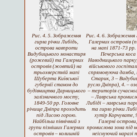
Рис. 4. 5. Зображення
Рис. 4. 6. Зображення 
гирла річки Либідь,
Галерних островів (п
оcтрова навпроти
на мапі 1871-73 рр.
Видубицького монастиря
Печерська коса
(рожевий) та Галерних
Наводницького парку
островів (жовтий) на
військового госпітал
трьохверстній мапі
спрямовуюча дамба, я
Шуберта Київської
Старик, 3 – Видубиц
губернії станом до
русло Дніпра), 4. – о
будівництва Дарницького
– територія сучасно
залізничного мосту,
– Лаврська промисло
1849-50 рр. Головне
Либіді – лаврська пар
річище Дніпра проходить
та гирло річки Либі
під Лисою горою.
хутір Корчувате, 9
Найбільш північний з
Галерні острови,
групи пізніших Галерних
промислова зона під н
островів – колишній
неіснуючий наразі 