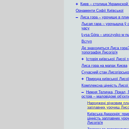
+
Киев – столица Украинской
Орнаменти Софії Київської
–
Лиса гора – урочище в плин
Лысая гара – урочышча ў 
часу
Łysa Góra – uroczysko w nu
Вступ
Де знаходиться Лиса гора
топографія Лисогір'я
+
Історія київської Лисої 
Лиса гора на мапах Києва
Сучасний стан Лисогірськ
+
Природа київської Лисої
Комплексна цінність Лисої
–
Нижня Теличка, Покал, 
острів – маловідомі об’єкти
Народжені річковим пли
заплавних урочищ Лисог
Київська Амазонія: при
цінність заплавних уро
Лисогір'я