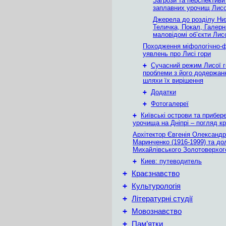
Загрози та перспектив
заплавних урочищ Лисог
Джерела до розділу Н
Теличка, Покал, Галерн
маловідомі об’єкти Лисо
Походження міфологічно-
уявлень про Лисі гори
+
Сучасний режим Лисої г
проблеми з його додержан
шляхи їх вирішення
+
Додатки
+
Фотогалереї
+
Київські острови та прибер
урочища на Дніпрі – погляд крі
Архітектор Євгенія Олександр
Маринченко (1916-1999) та до
Михайлівського Золотоверхог
+
Киев: путеводитель
+
Краєзнавство
+
Культурологія
+
Літературні студії
+
Мовознавство
+
Пам’ятки