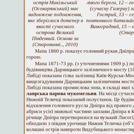
острів Микільський
лівого берега, 12 – 
(Осокорянський) має
(сучасну Галерну) з
видовжене подовження,
Гострий, 13 – с
яке зберіглося дотепер в
понтонного батальйон
якості сучасного
Виноградний, 15 – 
острова Великий
(Старо
Південний. Основа за
(Старовинні.., 2010)
Мапа 1860 р. показує головний рукав Дніпр
горою.
Мапа 1871-73 рр. (з уточненнями 1909 р.) п
будівництва Дарницького залізничного мосту (187
Либіді показана гілка залізниці Київ-Курськ-М
вищезгадуваним Дарницьким залізничним мостом
Либіді показана промислова зона, в складі якої 
лаврська парова мукомельня
. На місці сучасн
Нижній Теличці показаний полустанок. Це будів
відхилення головного русла Дніпра від правого 
абриси усієї нижньої частини заплави Дніпра в 
річище Дніпра перетворилося на вузький Лисогі
обходило з півдня урочище Нижня Теличка (об’
колишні острів навпроти Видубицького монастир