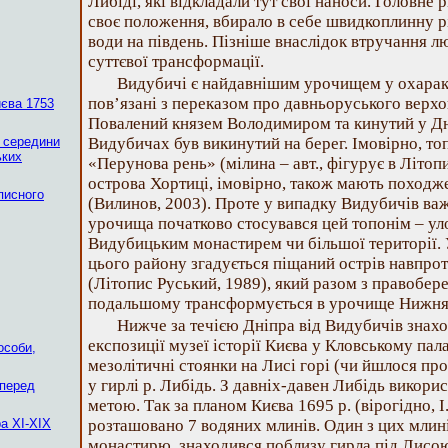
Либіді, які відкладали тут свої наноси. Головне
своє положення, вбирало в себе швидкоплинну рі
води на південь. Пізніше внаслідок втручання л
суттєвої трансформації.
Видубичі є найдавнішим урочищем у охарак
пов’язані з переказом про давньоруського верх
єва 1753
Повалений князем Володимиром та кинутий у Дні
а середини
Видубичах був викинутий на берег. Імовірно, то
ьких
«Перунова рень» (мілина – авт., фігурує в Літоп
острова Хортиці, імовірно, також мають походже
писного
(Вилинов, 2003). Проте у випадку Видубичів важ
урочища початково стосувався цей топонім – у
Видубицьким монастирем чи більшої території. 
цього району згадується піщаний острів навпро
(Літопис Руський, 1989), який разом з правобе
подальшому трансформується в урочище Нижня
Нижче за течією Дніпра від Видубичів знахо
експозиції музеї історії Києва у Кловському пала
особи,
мезолітичні стоянки на Лисі горі (чи йшлося пр
у гирлі р. Либідь. З давніх-давен Либідь викор
 перед
метою. Так за планом Києва 1695 р. (вірогідно, І
а XI-XIX
розташовано 7 водяних млинів. Один з цих мли
монастирю, знаходився поблизу гирла під Лисою