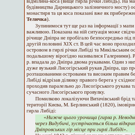
відмілина-коса (вище гирла річки Либідь). На ма
будівництва Дарницького залізничного мосту) о
монастиря та ця коса показані вже як прибереж
Теличка
).
Зупинимося тут ще раз на інформації з мапи 
важливою. Показана на ній ситуація може свідчи
річище Дніпра не пробігало безпосередньо під п
другій половині ХІХ ст. В цей час воно проход
островом в гирлі річки Либіді та Микільським о
подальшому вірогідно називалися Галерними). Р
р. впадала до Дніпра двома рукавами. Один з ни
дуже вузький Лисогірський рукав Дніпра, що пр
розташованими островами та високим правим бе
Либіді відрізав ділянку правого берега у східно
проходив паралельно до Лисогірського рукава та
сучасного Лисогірського провулку.
Помилково локалізуючи Витачівський брід та
території Києва, М. Берлинський (1820), імовірн
гирла Либіді:
«
Нижче цього урочища (гирла р. Неводни
через Видубичі, зустрічається більш відкри
Дніпровських гір місце при гирлі Либіді
».