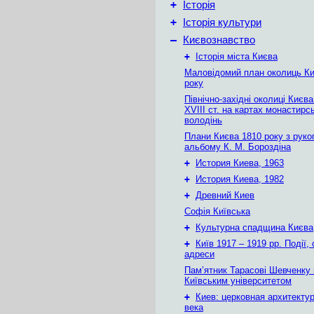
+
Історія
+
Історія культури
–
Києвознавство
+
Історія міста Києва
Маловідомий план околиць Ки
року
Північно-західні околиці Києв
XVIII ст. на картах монастирс
володінь
Плани Києва 1810 року з руко
альбому К. М. Бороздіна
+
История Киева, 1963
+
История Киева, 1982
+
Древний Киев
Софія Київська
+
Культурна спадщина Києва
+
Київ 1917 – 1919 рр. Події, 
адреси
Пам’ятник Тарасові Шевченку
Київським університетом
+
Киев: церковная архитектур
века