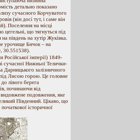
і виступаюча низинна
томість детально показано
облизу сучасного Корчуватого
ів (він досі тут, і саме він
й). Поселення на місці
о цегельні, що тягнуться під
 на південь на хутір Жуківка.
не урочище Бичок – на
, 30.551538).
 Російської імперії) 1849-
ні сучасної Нижньої Телички-
ва Дарницького залізничного
 під Лисою горою. Це головне
до лівого берега
ів, починаючи від
 видовжене подовження, яке
Великий Південний. Цікаво, що
 початкової історичної