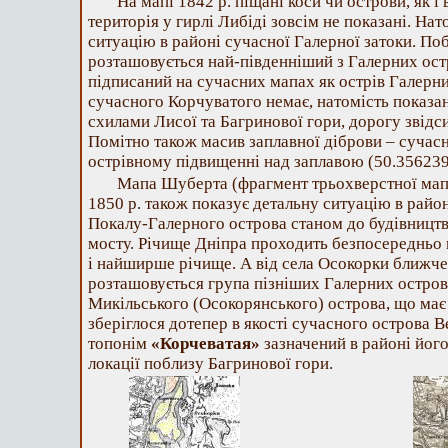
На мапі 1842 р. піщані коси чи острови, як 
територія у гирлі Либіді зовсім не показані. На
ситуацію в районі сучасної Галерної затоки. П
розташовується най-південніший з Галерних остров
підписаний на сучасних мапах як острів Галерни
сучасного Корчуватого немає, натомість показан
схилами Лисої та Багринової гори, дорогу звідси
Помітно також масив заплавної діброви – сучас
острівному підвищенні над заплавою (50.356239
Мапа Шуберта (фрагмент трьохверстної мапи
1850 р. також показує детальну ситуацію в райо
Покалу-Галерного острова станом до будівницт
мосту. Річище Дніпра проходить безпосередньо
і найширше річище. А від села Осокорки ближче 
розташовується група пізніших Галерних остров
Микільського (Осокорянського) острова, що має
зберіглося дотепер в якості сучасного острова 
топонім
«Корчеватая»
зазначений в районі його
локації поблизу Багринової гори.