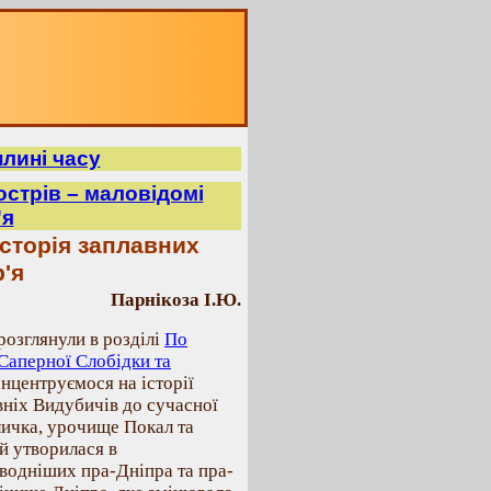
плині часу
острів – маловідомі
'я
сторія заплавних
'я
Парнікоза І.Ю.
розглянули в розділі
По
 Саперної Слобідки та
онцентруємося на історії
вніх Видубичів до сучасної
личка, урочище Покал та
й утворилася в
новодніших пра-Дніпра та пра-