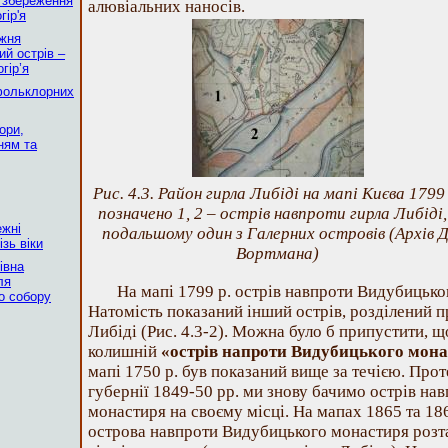
и збереження
алювіальних наносів.
ір'я
ижня
ий острів –
гір’я
фольклорних
ори,
ням та
Рис. 4.3. Район гирла Либіді на мапі Києва 1799 
позначено 1, 2 – острів навпроти гирла Либіді,
ежні
подальшому один з Галерних островів (Архів Д
зь віки
Вортмана)
івна
ля
На мапі 1799 р. острів навпроти Видубицько
о собору
Натомість показаний інший острів, розділений 
Либіді (Рис. 4.3-2). Можна було б припустити, 
колишній
«острів напроти Видубицького мон
мапі 1750 р. був показаний вище за течією. Прот
губернії 1849-50 рр. ми знову бачимо острів н
монастиря на своєму місці. На мапах 1865 та 186
острова навпроти Видубицького монастиря роз