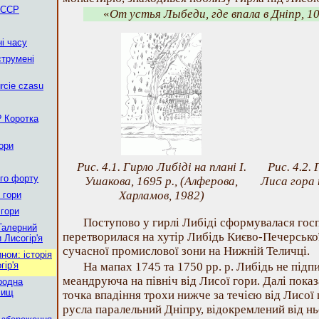
 ССР
«
От устья Лыбеди, где впала в Дніпр, 1
і часу
струмені
rcie czasu
? Коротка
гори
Рис. 4.1. Гирло Либіді на плані І.
Рис. 4.2.
ого форту
Ушакова, 1695 р., (Алферова,
Лиса гора 
Харламов, 1982)
 гори
 гори
Поступово у гирлі Либіді сформувалася гос
Галерний
перетворилася на хутір Либідь Києво-Печерсько
 Лисогір'я
сучасної промислової зони на Нижній Теличці.
ном: історія
ір'я
На мапах 1745 та 1750 рр. р. Либідь не підпи
меандруюча на північ від Лисої гори. Далі показа
родна
чищ
точка впадіння трохи нижче за течією від Лисої 
русла паралельний Дніпру, відокремлений від н