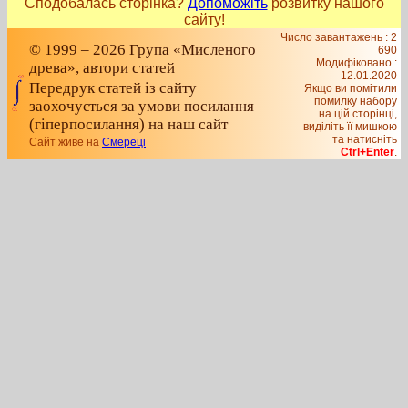
Сподобалась сторінка?
Допоможіть
розвитку нашого
сайту!
Число завантажень : 2
© 1999 – 2026 Група «Мисленого
690
Модифіковано :
древа», автори статей
12.01.2020
Передрук статей із сайту
Якщо ви помітили
помилку набору
заохочується за умови посилання
на цiй сторiнцi,
(гіперпосилання) на наш сайт
видiлiть її мишкою
та натисніть
Сайт живе на
Смереці
Ctrl+Enter
.