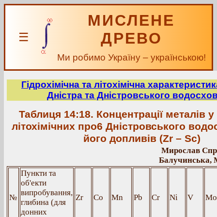
МИСЛЕНЕ
ДРЕВО
☰
Ми робимо Україну – українською!
Гідрохімічна та літохімічна характеристи
Дністра та Дністровського водосхо
Таблиця 14:18. Концентрації металів у
літохімічних про6 Дністровського водо
його допливів (Zr – Sc)
Мирослав Спр
Балучинська, 
Пункти та
об'екти
випробування,
№
Zr
Co
Mn
Pb
Cr
Ni
V
Mo
глибина (для
донних