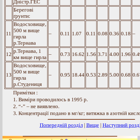
Дністр.ГЕС
Берегові
ґрунти:
Водосховище,
500 м вище
11
–
0.11
1.07
0.11
0.08
0.36
0.18
–
гирла
р.Тернава
р.Тернава, 1
12
–
0.73
16.62
1.56
3.71
4.00
1.96
0.4
км вище гирла
Водосховище,
500 м вище
13
–
0.95
18.44
0.53
2.89
5.00
0.68
0.6
гирла
р.Студениця
Примітки :
1. Виміри проводилось в 1995 р.
2. “-” – не виявлено.
3. Концентрації подано в мг/кг; витяжка в азотній кисло
Попередній розділ
|
Вище
|
Наступний розд