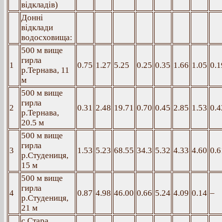
відкладів)
Донні
відклади
водосховища:
500 м вище
гирла
1
0.75
1.27
5.25
0.25
0.35
1.66
1.05
0.1
р.Тернава, 11
м
500 м вище
гирла
2
0.31
2.48
19.71
0.70
0.45
2.85
1.53
0.4
р.Тернава,
20.5 м
500 м вище
гирла
3
1.53
5.23
68.55
34.3
5.32
4.33
4.60
0.6
р.Студениця,
15 м
500 м вище
гирла
4
0.87
4.98
46.00
0.66
5.24
4.09
0.14
–
р.Студениця,
21 м
с.Стара