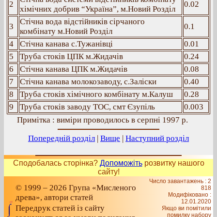
2
0.02
хімічних добрив “Україна”, м.Новий Розділ
Стічна вода відстійників сірчаного
3
0.1
комбінату м.Новий Розділ
4
Стічна канава с.Тужанівці
0.01
5
Труба стоків ЦПК м.Жидачів
0.24
6
Стічна канава ЦПК м.Жидачів
0.08
7
Стічна канава молокозаводу, с.Заліски
0.40
8
Труба стоків хімічного комбінату м.Калуш
0.28
9
Труба стоків заводу ТОС, смт Єзупіль
0.003
Примітка : виміри проводилось в серпні 1997 р.
Попередній розділ
|
Вище
|
Наступний розділ
Сподобалась сторінка?
Допоможіть
розвитку нашого
сайту!
Число завантажень : 2
© 1999 – 2026 Група «Мисленого
818
Модифіковано :
древа», автори статей
12.01.2020
Передрук статей із сайту
Якщо ви помітили
помилку набору