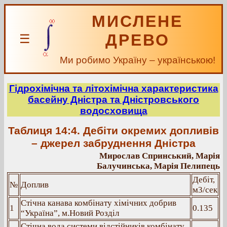
МИСЛЕНЕ
ДРЕВО
☰
Ми робимо Україну – українською!
Гідрохімічна та літохімічна характеристика
басейну Дністра та Дністровського
водосховища
Таблиця 14:4. Дебіти окремих допливів
– джерел забруднення Дністра
Мирослав Спринський, Марія
Балучинська, Марія Пелипець
Дебіт,
№
Доплив
м3/сек
Стічна канава комбінату хімічних добрив
1
0.135
“Україна”, м.Новий Розділ
Стічна вода системи відстійників комбінату