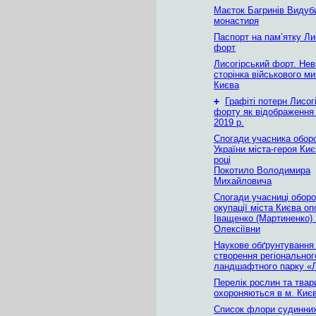
Маєток Багринів Видуб
монастиря
Паспорт на пам’ятку Ли
форт
Лисогірський форт. Не
сторінка військового м
Києва
+
Графіті потерн Лисог
форту як відображення й
2019 р.
Спогади учасника обор
України міста-героя Киє
році
Покотило Володимира
Михайловича
Спогади учасниці оборо
окупації міста Києва о
Іващенко (Мартиненко) 
Олексіївни
Наукове обґрунтування
створення регіональног
ландшафтного парку «Л
Перелік рослин та твар
охороняються в м. Києв
Список флори судинни