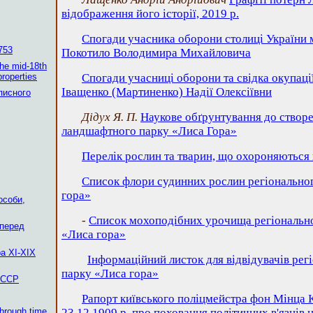
відображення його історії, 2019 р.
Спогади учасника оборони столиці України м
753
Покотило Володимира Михайловича
the mid-18th
properties
Спогади учасниці оборони та свідка окупаці
Іващенко (Мартиненко) Надії Олексіївни
писного
Дідух Я. П.
Наукове обґрунтування до створ
ландшафтного парку «Лиса Гора»
Перелік рослин та тварин, що охороняються 
Список флори судинних рослин регіонально
гора»
особи,
-
Список мохоподібних урочища регіональн
 перед
«Лиса гора»
а XI-XIX
Інформаційний листок для відвідувачів ре
парку «Лиса гора»
 ССР
Рапорт київського поліцмейстра фон Мінца 
through time
23.12.1909 р. про поховання політичних в'язнів н