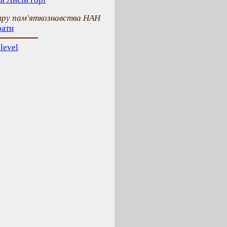
тру пам'яткознавства НАН
рати
level