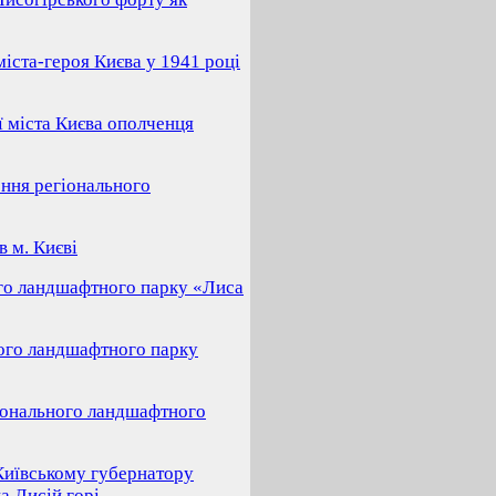
іста-героя Києва у 1941 році
ї міста Києва ополченця
ення регіонального
в м. Києві
го ландшафтного парку «Лиса
ого ландшафтного парку
гіонального ландшафтного
Київському губернатору
а Лисій горі