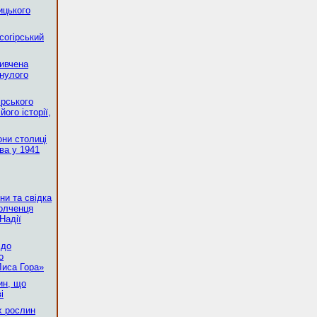
ицького
согірський
вивчена
инулого
ірського
ого історії,
они столиці
ва у 1941
ни та свідка
полченця
Надії
 до
о
иса Гора»
ин, що
і
х рослин