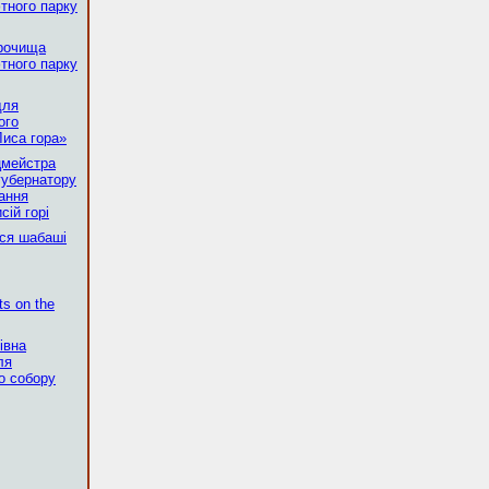
тного парку
урочища
тного парку
для
ого
иса гора»
цмейстра
губернатору
вання
сій горі
ися шабаші
ts on the
івна
ля
о собору