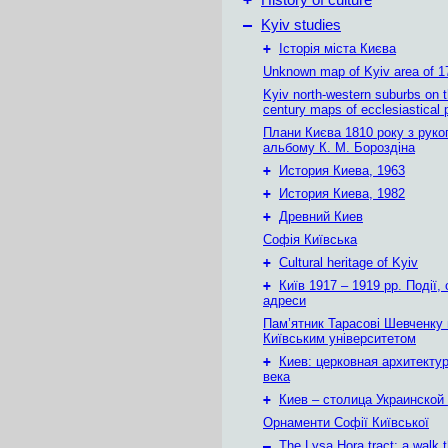
History of culture
–
Kyiv studies
+
Історія міста Києва
Unknown map of Kyiv area of 1
Kyiv north-western suburbs on 
century maps of ecclesiastical 
Плани Києва 1810 року з руко
альбому К. М. Бороздіна
+
История Киева, 1963
+
История Киева, 1982
+
Древний Киев
Софія Київська
+
Cultural heritage of Kyiv
+
Київ 1917 – 1919 рр. Події, 
адреси
Пам’ятник Тарасові Шевченку
Київським університетом
+
Киев: церковная архитектур
века
+
Киев – столица Украинской
Орнаменти Софії Київської
–
The Lysa Hora tract: a walk 