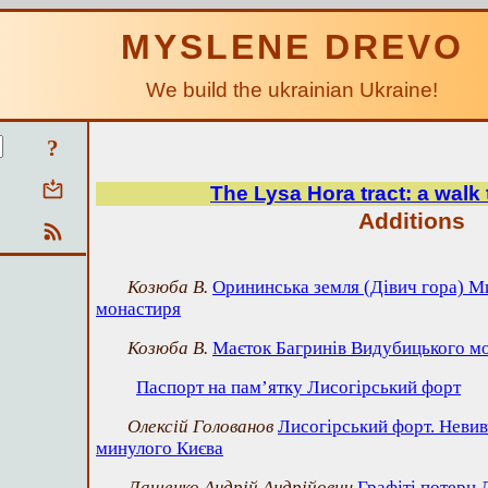
MYSLENE DREVO
We build the ukrainian Ukraine!
?
The Lysa Hora tract: a walk
Additions
Козюба В.
Орининська земля (Дівич гора) М
монастиря
Козюба В.
Маєток Багринів Видубицького м
Паспорт на пам’ятку Лисогірський форт
Олексій Голованов
Лисогірський форт. Невив
минулого Києва
Лащенко Андрій Андрійович
Графіті потерн 