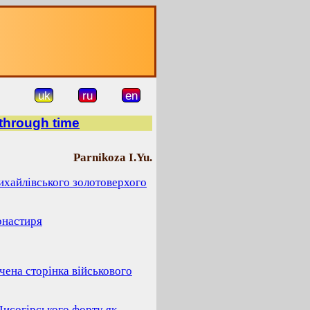
uk
ru
en
 through time
Parnikoza I.Yu.
ихайлівського золотоверхого
онастиря
чена сторінка військового
Лисогірського форту як