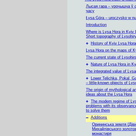
Лысая гара – урочышча ў 
часу
Łysa Góra – uroczysko w nu
Introduction
Where is Lysa Hora in Kyiv 
Short topography of Lysohir
+
History of Kyiv Lysa Hora
Lysa Hora on the maps of K
The current state of Lysohir
+
Nature of Lysa Hora in Ky
The integrated value of Lys
+
Lower Telichka, Pokal, Ga
– little-known objects of Lys
The origin of mythological an
ideas about the Lysa Hora
+
The modern regime of Ly
problems with its observan
to solve them
–
Additions
Орининська земля (Діви
Михайлівського золото
монастиря