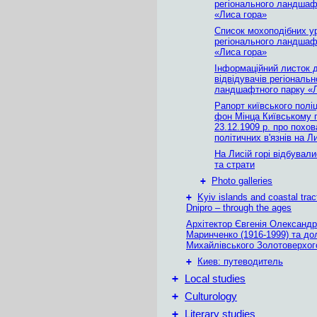
регіонального ландшаф
«Лиса гора»
Список мохоподібних 
регіонального ландшаф
«Лиса гора»
Інформаційний листок 
відвідувачів регіональн
ландшафтного парку «Л
Рапорт київського полі
фон Мінца Київському 
23.12.1909 р. про похо
політичних в'язнів на Ли
На Лисій горі відбувал
та страти
+
Photo galleries
+
Kyiv islands and coastal trac
Dnipro – through the ages
Архітектор Євгенія Олександр
Маринченко (1916-1999) та до
Михайлівського Золотоверхог
+
Киев: путеводитель
+
Local studies
+
Culturology
+
Literary studies