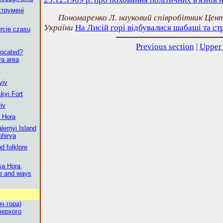
струмені
Пономаренко Л. науковий співробітник Цен
України
На Лисій горі відбувалися шабаші та ст
rcie czasu
Previous section
|
Upper 
located?
ya area
yiv
skyi Fort
iv
a Hora
lernyi Island
ohirya
d folklore
sa Hora,
ce and ways
ч гора)
верхого