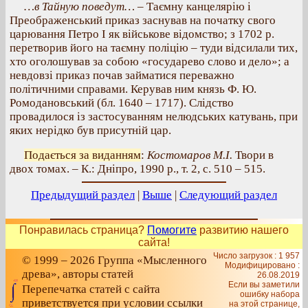
…в Тайную поведут…
– Таємну канцелярію і
Преображенський приказ заснував на початку свого
царювання Петро І як військове відомство; з 1702 р.
перетворив його на таємну поліцію – туди відсилали тих,
хто оголошував за собою «государево слово и дело»; а
невдовзі приказ почав займатися переважно
політичними справами. Керував ним князь Ф. Ю.
Ромодановський (бл. 1640 – 1717). Слідство
провадилося із застосуванням нелюдських катувань, при
яких нерідко був присутній цар.
Подається за виданням
:
Костомаров М.І.
Твори в
двох томах. – К.: Дніпро, 1990 р., т. 2, с. 510 – 515.
Предыдущий раздел
|
Выше
|
Следующий раздел
Понравилась страница?
Помогите
развитию нашего
сайта!
Число загрузок : 1 957
© 1999 – 2026 Группа «Мысленного
Модифицировано :
древа», авторы статей
26.08.2019
Если вы заметили
Перепечатка статей с сайта
ошибку набора
приветствуется при условии ссылки
на этой странице,