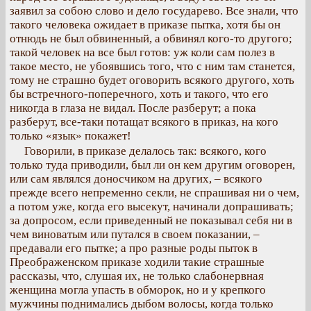
заявил за собою слово и дело государево. Все знали, что
такого человека ожидает в приказе пытка, хотя бы он
отнюдь не был обвиненный, а обвинял кого-то другого;
такой человек на все был готов: уж коли сам полез в
такое место, не убоявшись того, что с ним там станется,
тому не страшно будет оговорить всякого другого, хоть
бы встречного-поперечного, хоть и такого, что его
никогда в глаза не видал. После разберут; а пока
разберут, все-таки потащат всякого в приказ, на кого
только «язык» покажет!
Говорили, в приказе делалось так: всякого, кого
только туда приводили, был ли он кем другим оговорен,
или сам являлся доносчиком на других, – всякого
прежде всего непременно секли, не спрашивая ни о чем,
а потом уже, когда его высекут, начинали допрашивать;
за допросом, если приведенный не показывал себя ни в
чем виноватым или путался в своем показании, –
предавали его пытке; а про разные роды пыток в
Преображенском приказе ходили такие страшные
рассказы, что, слушая их, не только слабонервная
женщина могла упасть в обморок, но и у крепкого
мужчины поднимались дыбом волосы, когда только