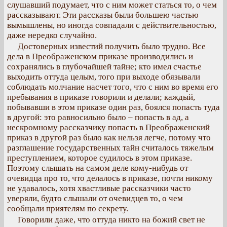
слушавший подумает, что с ним может статься то, о чем
рассказывают. Эти рассказы были большею частью
вымышлены, но иногда совпадали с действительностью,
даже нередко случайно.
Достоверных известий получить было трудно. Все
дела в Преображенском приказе производились и
сохранялись в глубочайшей тайне; кто имел счастье
выходить оттуда целым, того при выходе обязывали
соблюдать молчание насчет того, что с ним во время его
пребывания в приказе говорили и делали; каждый,
побывавши в этом приказе один раз, боялся попасть туда
в другой: это равносильно было – попасть в ад, а
нескромному рассказчику попасть в Преображенский
приказ в другой раз было как нельзя легче, потому что
разглашение государственных тайн считалось тяжелым
преступлением, которое судилось в этом приказе.
Поэтому слышать на самом деле кому-нибудь от
очевидца про то, что делалось в приказе, почти никому
не удавалось, хотя хвастливые рассказчики часто
уверяли, будто слышали от очевидцев то, о чем
сообщали приятелям по секрету.
Говорили даже, что оттуда никто на божий свет не