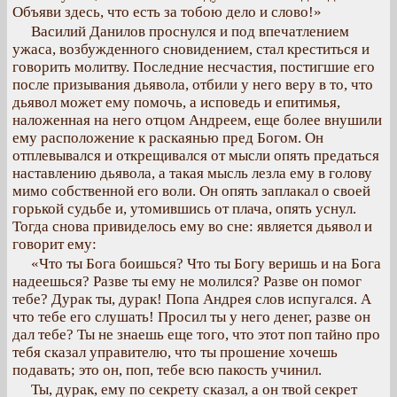
Объяви здесь, что есть за тобою дело и слово!»
Василий Данилов проснулся и под впечатлением
ужаса, возбужденного сновидением, стал креститься и
говорить молитву. Последние несчастия, постигшие его
после призывания дьявола, отбили у него веру в то, что
дьявол может ему помочь, а исповедь и епитимья,
наложенная на него отцом Андреем, еще более внушили
ему расположение к раскаянью пред Богом. Он
отплевывался и открещивался от мысли опять предаться
наставлению дьявола, а такая мысль лезла ему в голову
мимо собственной его воли. Он опять заплакал о своей
горькой судьбе и, утомившись от плача, опять уснул.
Тогда снова привиделось ему во сне: является дьявол и
говорит ему:
«Что ты Бога боишься? Что ты Богу веришь и на Бога
надеешься? Разве ты ему не молился? Разве он помог
тебе? Дурак ты, дурак! Попа Андрея слов испугался. А
что тебе его слушать! Просил ты у него денег, разве он
дал тебе? Ты не знаешь еще того, что этот поп тайно про
тебя сказал управителю, что ты прошение хочешь
подавать; это он, поп, тебе всю пакость учинил.
Ты, дурак, ему по секрету сказал, а он твой секрет