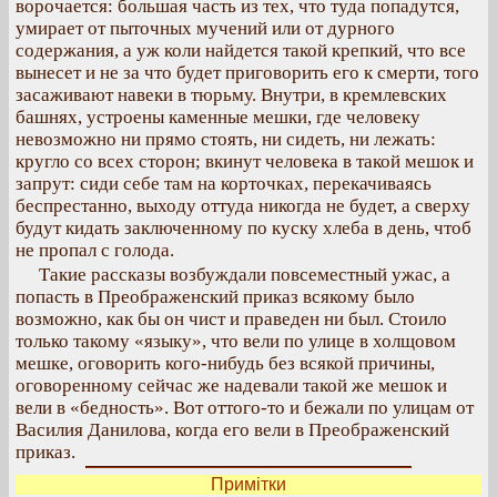
ворочается: большая часть из тех, что туда попадутся,
умирает от пыточных мучений или от дурного
содержания, а уж коли найдется такой крепкий, что все
вынесет и не за что будет приговорить его к смерти, того
засаживают навеки в тюрьму. Внутри, в кремлевских
башнях, устроены каменные мешки, где человеку
невозможно ни прямо стоять, ни сидеть, ни лежать:
кругло со всех сторон; вкинут человека в такой мешок и
запрут: сиди себе там на корточках, перекачиваясь
беспрестанно, выходу оттуда никогда не будет, а сверху
будут кидать заключенному по куску хлеба в день, чтоб
не пропал с голода.
Такие рассказы возбуждали повсеместный ужас, а
попасть в Преображенский приказ всякому было
возможно, как бы он чист и праведен ни был. Стоило
только такому «языку», что вели по улице в холщовом
мешке, оговорить кого-нибудь без всякой причины,
оговоренному сейчас же надевали такой же мешок и
вели в «бедность». Вот оттого-то и бежали по улицам от
Василия Данилова, когда его вели в Преображенский
приказ.
Примітки