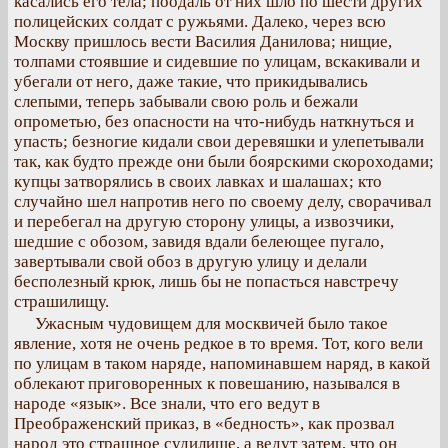
касались его тела; поодаль от них шло по шести других
полицейских солдат с ружьями. Далеко, через всю
Москву пришлось вести Василия Данилова; нищие,
толпами стоявшие и сидевшие по улицам, вскакивали и
убегали от него, даже такие, что прикидывались
слепыми, теперь забывали свою роль и бежали
опрометью, без опасности на что-нибудь наткнуться и
упасть; безногие кидали свои деревяшки и улепетывали
так, как будто прежде они были боярскими скороходами;
купцы затворялись в своих лавках и шалашах; кто
случайно шел напротив него по своему делу, сворачивал
и перебегал на другую сторону улицы, а извозчики,
шедшие с обозом, завидя вдали белеющее пугало,
завертывали свой обоз в другую улицу и делали
бесполезный крюк, лишь бы не попасться навстречу
страшилищу.
Ужасным чудовищем для москвичей было такое
явление, хотя не очень редкое в то время. Тот, кого вели
по улицам в таком наряде, напоминавшем наряд, в какой
облекают приговоренных к повешанию, назывался в
народе «язык». Все знали, что его ведут в
Преображенский приказ, в «бедность», как прозвал
народ это страшное судилище, а ведут затем, что он