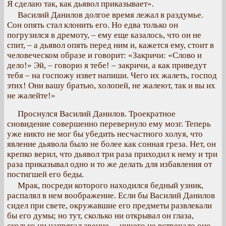
Я сделаю так, как дьявол приказывает».
Василий Данилов долгое время лежал в раздумье.
Сон опять стал клонить его. Но едва только он
погрузился в дремоту, – ему еще казалось, что он не
спит, – а дьявол опять перед ним и, кажется ему, стоит в
человеческом образе и говорит: «Закричи: «Слово и
дело!» Эй, – говорю я тебе! – закричи, а как приведут
тебя – на госпожу извет напиши. Чего их жалеть, господ
этих! Они вашу братью, холопей, не жалеют, так и вы их
не жалейте!»
Проснулся Василий Данилов. Троекратное
сновидение совершенно перевернуло ему мозг. Теперь
уже никто не мог бы убедить несчастного холуя, что
явление дьявола было не более как сонная греза. Нет, он
крепко верил, что дьявол три раза приходил к нему и три
раза приказывал одно и то же делать для избавления от
постигшей его беды.
Мрак, посреди которого находился бедный узник,
распалял в нем воображение. Если бы Василий Данилов
сидел при свете, окружавшие его предметы развлекали
бы его думы; но тут, сколько ни открывал он глаза,
сколько ни напрягал зрение, – ничего не встречало оно,