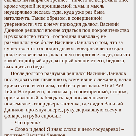
кроме черной непроницаемой тьмы, и мысль
неудержимо неслась туда, куда уже раз была
натолкнута. Таким образом, в совершенной
уверенности, что к нему приходил дьявол, Василий
Данилов решился вполне отдаться под покровительство
и руководство этого «господина дьявола»; не
размышлял уже более Василий Данилов о том, что за
существо этот господин дьявол: коварный ли это враг
рода человеческого, как о нем говорят все люди, или это
какой-то добрый друг, который хлопочет его, бедняка,
вытащить из беды.
После долгого раздумья решился Василий Данилов
последовать наставлению и, вскочивши с лежанки, начал
кричать изо всей силы, чтоб его услышали: «Гей! Ай!
Гей!» На крик его, несколько раз повторенный, сторож,
приставленный наблюдать над посаженными в
подземелье, отпер дверь застенка, где сидел Василий
Данилов, протянул вперед руку, державшую свечу в
фонаре, и грубо спросил:
– Что орешь?
– Слово и дело! Я знаю слово и дело государево! –
произнес Василий Данилов.