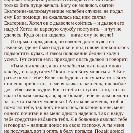
только бить пуще начали. Богу он молился, святой
Екатерине-великомученице молебен служил, не подал
ему Бог помощи, не сжалилась над ним святая
Екатерина. Хотел он с дьяволом сойтись – и дьявол его
надул! Хотел на царскую службу поступить – и тут не
удалось. Куда он ни кидался – нигде ему не везло!
И горько порыдавши, он наконец растянулся на
лежанке, где не было подушки и под голову приходилось
подмостить кулак. В таком положении бедный холуй
уснул. Тут снится ему: приходит опять дьявол и говорит:
«Ты меня кликал, а потом забыл меня и надо мною
как будто надругался! Опять стал Богу молиться. А Бог
разве помог тебе? Коли так будешь поступать: то к Богу
станешь прибегать, то меня кликать начнешь, так выйдет
для тебя самое худое. Бог от тебя отступит за то, что ты
врага божия кликал, а я, враг божий, тебе не дам помочи
за то, что ты Богу молишься! А ты коли хочешь, чтоб я
помогал тебе, так Богу не молись, поклонись мне, меня
одного почитай и на меня одного надейся. Так я найду
тебе средствие избавить тебя. Я в больнице являлся тебе
и говорил – напиши донос на свою госпожу. А ты меня
не послушал, вот и опять в беду попался. Подай донос!