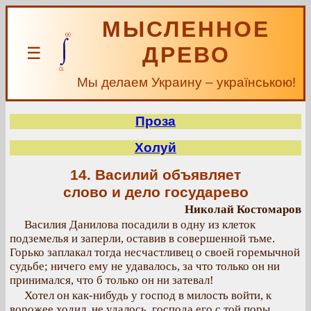
МЫСЛЕННОЕ
ДРЕВО
☰
Мы делаем Украину – українською!
Проза
Холуй
14. Василий объявляет
слово и дело государево
Николай Костомаров
Василия Данилова посадили в одну из клеток
подземелья и заперли, оставив в совершенной тьме.
Горько заплакал тогда несчастливец о своей горемычной
судьбе; ничего ему не удавалось, за что только он ни
принимался, что б только он ни затевал!
Хотел он как-нибудь у господ в милость войти, к
ворожее ходил, не удалось, господа его с той поры