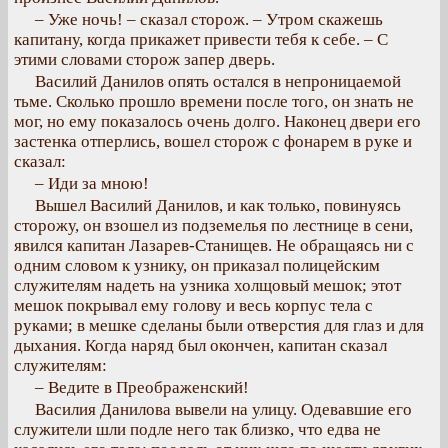
– Уже ночь! – сказал сторож. – Утром скажешь
капитану, когда прикажет привести тебя к себе. – С
этими словами сторож запер дверь.
Василий Данилов опять остался в непроницаемой
тьме. Сколько прошло времени после того, он знать не
мог, но ему показалось очень долго. Наконец двери его
застенка отперлись, вошел сторож с фонарем в руке и
сказал:
– Иди за мною!
Вышел Василий Данилов, и как только, повинуясь
сторожу, он взошел из подземелья по лестнице в сени,
явился капитан Лазарев-Станищев. Не обращаясь ни с
одним словом к узнику, он приказал полицейским
служителям надеть на узника холщовый мешок; этот
мешок покрывал ему голову и весь корпус тела с
руками; в мешке сделаны были отверстия для глаз и для
дыхания. Когда наряд был окончен, капитан сказал
служителям:
– Ведите в Преображенский!
Василия Данилова вывели на улицу. Одевавшие его
служители шли подле него так близко, что едва не