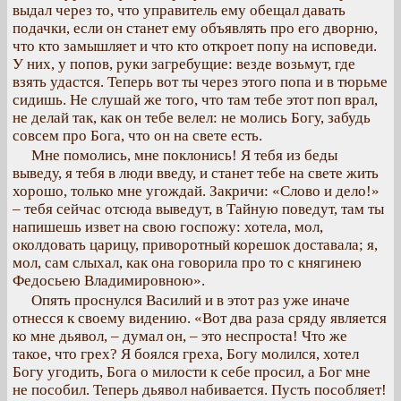
выдал через то, что управитель ему обещал давать
подачки, если он станет ему объявлять про его дворню,
что кто замышляет и что кто откроет попу на исповеди.
У них, у попов, руки загребущие: везде возьмут, где
взять удастся. Теперь вот ты через этого попа и в тюрьме
сидишь. Не слушай же того, что там тебе этот поп врал,
не делай так, как он тебе велел: не молись Богу, забудь
совсем про Бога, что он на свете есть.
Мне помолись, мне поклонись! Я тебя из беды
выведу, я тебя в люди введу, и станет тебе на свете жить
хорошо, только мне угождай. Закричи: «Слово и дело!»
– тебя сейчас отсюда выведут, в Тайную поведут, там ты
напишешь извет на свою госпожу: хотела, мол,
околдовать царицу, приворотный корешок доставала; я,
мол, сам слыхал, как она говорила про то с княгинею
Федосьею Владимировною».
Опять проснулся Василий и в этот раз уже иначе
отнесся к своему видению. «Вот два раза сряду является
ко мне дьявол, – думал он, – это неспроста! Что же
такое, что грех? Я боялся греха, Богу молился, хотел
Богу угодить, Бога о милости к себе просил, а Бог мне
не пособил. Теперь дьявол набивается. Пусть пособляет!