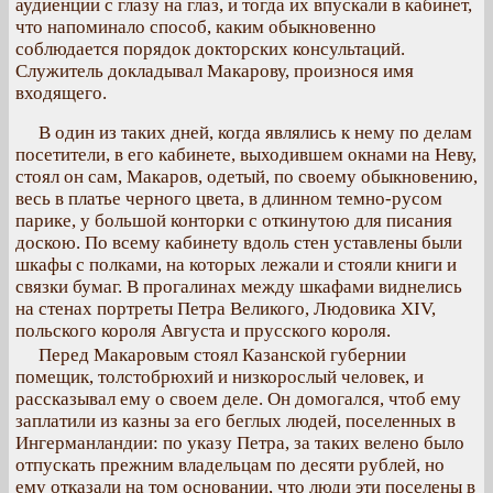
аудиенции с глазу на глаз, и тогда их впускали в кабинет,
что напоминало способ, каким обыкновенно
соблюдается порядок докторских консультаций.
Служитель докладывал Макарову, произнося имя
входящего.
В один из таких дней, когда являлись к нему по делам
посетители, в его кабинете, выходившем окнами на Неву,
стоял он сам, Макаров, одетый, по своему обыкновению,
весь в платье черного цвета, в длинном темно-русом
парике, у большой конторки с откинутою для писания
доскою. По всему кабинету вдоль стен уставлены были
шкафы с полками, на которых лежали и стояли книги и
связки бумаг. В прогалинах между шкафами виднелись
на стенах портреты Петра Великого, Людовика XIV,
польского короля Августа и прусского короля.
Перед Макаровым стоял Казанской губернии
помещик, толстобрюхий и низкорослый человек, и
рассказывал ему о своем деле. Он домогался, чтоб ему
заплатили из казны за его беглых людей, поселенных в
Ингерманландии: по указу Петра, за таких велено было
отпускать прежним владельцам по десяти рублей, но
ему отказали на том основании, что люди эти поселены в