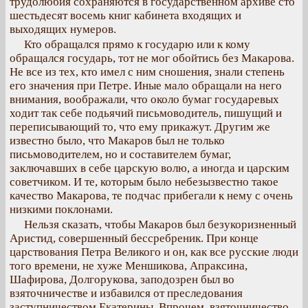
трудолюбия сохраняются в государственном архиве сто
шестьдесят восемь книг кабинета входящих и
выходящих нумеров.
Кто обращался прямо к государю или к кому
обращался государь, тот не мог обойтись без Макарова.
Не все из тех, кто имел с ним сношения, знали степень
его значения при Петре. Иные мало обращали на него
внимания, воображали, что около бумаг государевых
ходит так себе подьячий письмоводитель, пишущий и
переписывающий то, что ему прикажут. Другим же
известно было, что Макаров был не только
письмоводителем, но и составителем бумаг,
заключавших в себе царскую волю, а иногда и царским
советчиком. И те, которым было небезызвестно такое
качество Макарова, те подчас прибегали к нему с очень
низкими поклонами.
Нельзя сказать, чтобы Макаров был безукоризненный
Аристид, совершенный бессребреник. При конце
царствования Петра Великого и он, как все русские люди
того времени, не хуже Меншикова, Апраксина,
Шафирова, Долгорукова, заподозрен был во
взяточничестве и избавился от преследования
заступничеством Екатерины. Впрочем, взяточничество