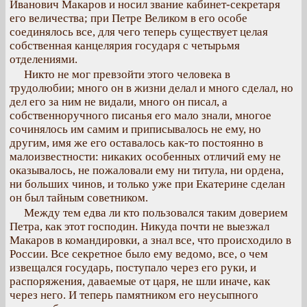
Иванович Макаров и носил звание кабинет-секретаря
его величества; при Петре Великом в его особе
соединялось все, для чего теперь существует целая
собственная канцелярия государя с четырьмя
отделениями.
Никто не мог превзойти этого человека в
трудолюбии; много он в жизни делал и много сделал, но
дел его за ним не видали, много он писал, а
собственноручного писанья его мало знали, многое
сочинялось им самим и приписывалось не ему, но
другим, имя же его оставалось как-то постоянно в
малоизвестности: никаких особенных отличий ему не
оказывалось, не пожаловали ему ни титула, ни ордена,
ни больших чинов, и только уже при Екатерине сделан
он был тайным советником.
Между тем едва ли кто пользовался таким доверием
Петра, как этот господин. Никуда почти не выезжал
Макаров в командировки, а знал все, что происходило в
России. Все секретное было ему ведомо, все, о чем
извещался государь, поступало через его руки, и
распоряжения, даваемые от царя, не шли иначе, как
через него. И теперь памятником его неусыпного