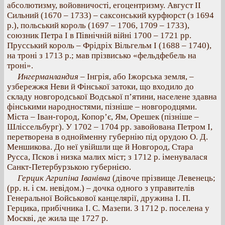
абсолютизму, войовничості, егоцентризму. Август II
Сильний (1670 – 1733) – саксонський курфюрст (з 1694
р.), польський король (1697 – 1706, 1709 – 1733),
союзник Петра І в Північній війні 1700 – 1721 рр.
Прусський король – Фрідріх Вільгельм І (1688 – 1740),
на троні з 1713 р.; мав прізвисько «фельдфебель на
троні».
Ингерманландия –
Інгрія, або Іжорська земля, –
узбережжя Неви й Фінської затоки, що входило до
складу новгородської Водської п’ятини, населене здавна
фінськими народностями, пізніше – новгородцями.
Міста – Іван-город, Копор’є, Ям, Орешек (пізніше –
Шліссельбург). У 1702 – 1704 рр. завойована Петром І,
перетворена в однойменну губернію під орудою О. Д.
Меншикова. До неї увійшли ще й Новгород, Стара
Русса, Псков і низка малих міст; з 1712 р. іменувалася
Санкт-Петербурзькою губернією.
Герцик Агрипіна Іванівна
(дівоче прізвище Левенець;
(рр. н. і см. невідом.) – дочка одного з управителів
Генеральної Войськової канцелярії, дружина І. П.
Герцика, прибічника І. С. Мазепи. З 1712 р. поселена у
Москві, де жила ще 1727 р.