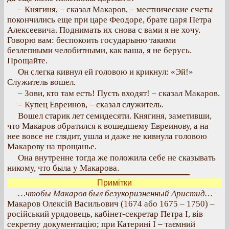
– Княгиня, – сказал Макаров, – местнические счеты
покончились еще при царе Феодоре, брате царя Петра
Алексеевича. Поднимать их снова с вами я не хочу.
Говорю вам: беспокоить государыню такими
безлепными челобитными, как ваша, я не берусь.
Прощайте.
Он слегка кивнул ей головою и крикнул: «Эй!»
Служитель вошел.
– Зови, кто там есть! Пусть входят! – сказал Макаров.
– Купец Евреинов, – сказал служитель.
Вошел старик лет семидесяти. Княгиня, заметивши,
что Макаров обратился к вошедшему Евреинову, а на
нее вовсе не глядит, ушла и даже не кивнула головою
Макарову на прощанье.
Она внутренне тогда же положила себе не сказывать
никому, что была у Макарова.
Примітки
…чтобы Макаров был безукоризненный Аристид…
–
Макаров Олексій Васильович (1674 або 1675 – 1750) –
російський урядовець, кабінет-секретар Петра І, вів
секретну документацію; при Катерині І – таємний