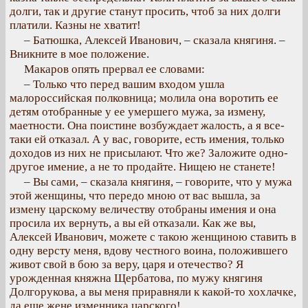
долги, так и другие станут просить, чтоб за них долги
платили. Казны не хватит!
– Батюшка, Алексей Иванович, – сказала княгиня. –
Вникните в мое положение.
Макаров опять прервал ее словами:
– Только что перед вашим входом ушла
малороссийская полковница; молила она воротить ее
детям отобранные у ее умершего мужа, за измену,
маетности. Она поистине возбуждает жалость, а я все-
таки ей отказал. А у вас, говорите, есть имения, только
доходов из них не присылают. Что же? Заложите одно-
другое имение, а не то продайте. Нищею не станете!
– Вы сами, – сказала княгиня, – говорите, что у мужа
этой женщины, что передо мною от вас вышла, за
измену царскому величеству отобраны имения и она
просила их вернуть, а вы ей отказали. Как же вы,
Алексей Иванович, можете с такою женщиною ставить в
одну версту меня, вдову честного воина, положившего
живот свой в бою за веру, царя и отечество? Я
урожденная княжна Щербатова, по мужу княгиня
Долгорукова, а вы меня приравняли к какой-то хохлачке,
да еще жене изменника царского!