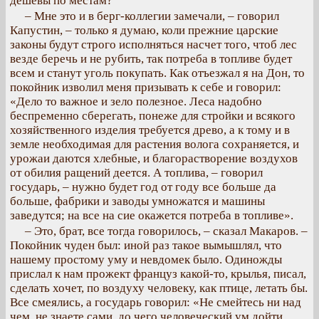
дешевы по местам?
– Мне это и в берг-коллегии замечали, – говорил
Капустин, – только я думаю, коли прежние царские
законы будут строго исполняться насчет того, чтоб лес
везде беречь и не рубить, так потреба в топливе будет
всем и станут уголь покупать. Как отъезжал я на Дон, то
покойник изволил меня призывать к себе и говорил:
«Дело то важное и зело полезное. Леса надобно
беспременно сберегать, понеже для стройки и всякого
хозяйственного изделия требуется древо, а к тому и в
земле необходимая для растения волога сохраняется, и
урожаи даются хлебные, и благорастворение воздухов
от обилия ращений деется. А топлива, – говорил
государь, – нужно будет год от году все больше да
больше, фабрики и заводы умножатся и машины
заведутся; на все на сие окажется потреба в топливе».
– Это, брат, все тогда говорилось, – сказал Макаров. –
Покойник чуден был: иной раз такое вымышлял, что
нашему простому уму и невдомек было. Одиножды
прислал к нам прожект француз какой-то, крылья, писал,
сделать хочет, по воздуху человеку, как птице, летать бы.
Все смеялись, а государь говорил: «Не смейтесь ни над
чем, не знаете сами, до чего человеческий ум дойти