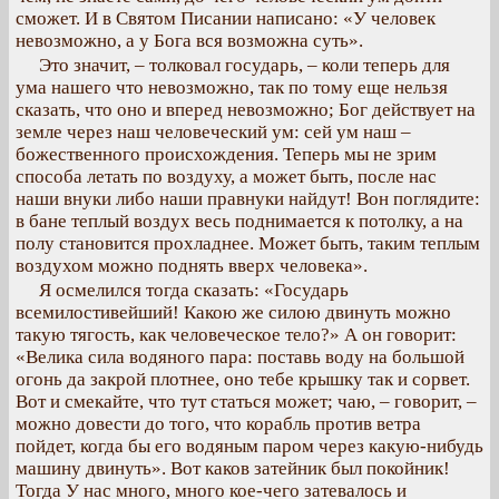
сможет. И в Святом Писании написано: «У человек
невозможно, а у Бога вся возможна суть».
Это значит, – толковал государь, – коли теперь для
ума нашего что невозможно, так по тому еще нельзя
сказать, что оно и вперед невозможно; Бог действует на
земле через наш человеческий ум: сей ум наш –
божественного происхождения. Теперь мы не зрим
способа летать по воздуху, а может быть, после нас
наши внуки либо наши правнуки найдут! Вон поглядите:
в бане теплый воздух весь поднимается к потолку, а на
полу становится прохладнее. Может быть, таким теплым
воздухом можно поднять вверх человека».
Я осмелился тогда сказать: «Государь
всемилостивейший! Какою же силою двинуть можно
такую тягость, как человеческое тело?» А он говорит:
«Велика сила водяного пара: поставь воду на большой
огонь да закрой плотнее, оно тебе крышку так и сорвет.
Вот и смекайте, что тут статься может; чаю, – говорит, –
можно довести до того, что корабль против ветра
пойдет, когда бы его водяным паром через какую-нибудь
машину двинуть». Вот каков затейник был покойник!
Тогда У нас много, много кое-чего затевалось и