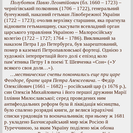
Полуботок Павло Леонтійович
(бл. 1660 – 1723) –
чернігівський полковник (1706 – 1722), генеральний
бунчужний, наказний гетьман Лівобережної України
(1722 – 1723); очолив верхівку старшини, яка прагнула
відновити гетьманщину, скасувати всевладний орган
царського управління Україною – Малоросійську
колегію (1722 – 1727; 1764 – 1786). Викликаний за
наказом Петра І до Петербурга, був заарештований,
помер в казематі Петропавловської фортеці. Однією з
художніх інтерпретацій його долі є епізод коло
пам’ятника Петру І в поемі Т. Шевченка «Сон» («У
всякого своя доля…»).
…местнические счеты покончились еще при царе
Феодоре, брате царя Петра Алексеевича.
– Федір
Олексійович (1661 – 1682) – російський цар (з 1676 р.),
син Олексія Михайловича і його першої дружини Марії
Іллівни Милославської; серед проведених ним
антифеодальних реформ була й ліквідація місництва,
було спалено розрядні книги, де велися ієрархічні
списки урядовців та воєначальників; при ньому ж 1681
р. укладено Бахчисарайський мир між Росією й
Туреччиною, за яким Україну поділено між обома