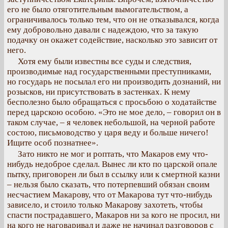
его не было отяготительным вымогательством, а
ограничивалось только тем, что он не отказывался, когда
ему добровольно давали с надеждою, что за такую
подачку он окажет содействие, насколько это зависит от
него.
Хотя ему были известны все суды и следствия,
производимые над государственными преступниками,
но государь не посылал его ни производить дознаний, ни
розысков, ни присутствовать в застенках. К нему
бесполезно было обращаться с просьбою о ходатайстве
перед царскою особою. «Это не мое дело, – говорил он в
таком случае, – я человек небольшой, на черной работе
состою, письмоводство у царя веду и больше ничего!
Ищите особ познатнее».
Зато никто не мог и роптать, что Макаров ему что-
нибудь недоброе сделал. Вынес ли кто по царской опале
пытку, приговорен ли был в ссылку или к смертной казни
– нельзя было сказать, что потерпевший обязан своим
несчастием Макарову, что от Макарова тут что-нибудь
зависело, и стоило только Макарову захотеть, чтобы
спасти пострадавшего, Макаров ни за кого не просил, ни
на кого не наговаривал и даже не начинал разговоров с