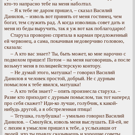
кто-то напрасно тебе на меня наболтал.
– Я к тебе не даром пришел, – сказал Василий
Данилов, – изволь вот принять от меня гостинец, чем
богат, тем служить рад. А когда изволишь совет дать и
меня из беды выручить, так я уж вот как поблагодарю!
Старуха проворно спрятала в карман предложенный
ей червонец, а сама, покачивая недоверчиво головою,
сказала:
– А кто вас знает? Ты, быть может, ко мне нарочно с
подвохом пришел! Потом – на меня наговоришь, а после
возьмут меня в полицмейстерскую контору.
– Не думай этого, матушка! – говорил Василий
Данилов я человек простой, добрый. Не с дурным
помыслом к тебе явился, матушка!
– А кто тебя знает? – опять произнесла старуха. –
Разве кто приходит с дурным помыслом, так тот наперед
про себя скажет? Иди-ко лучше, голубчик, к какой-
нибудь другой, а я обстреленная птица!
– Тетушка, голубушка! – умильно говорил Василий
Данилов. – Смилуйся, изволь меня выслушать. Ей-ей, не
с лихим я умыслом пришел к тебе, а услыхавши от
людей, что ты правду сказываешь и хорошие советы