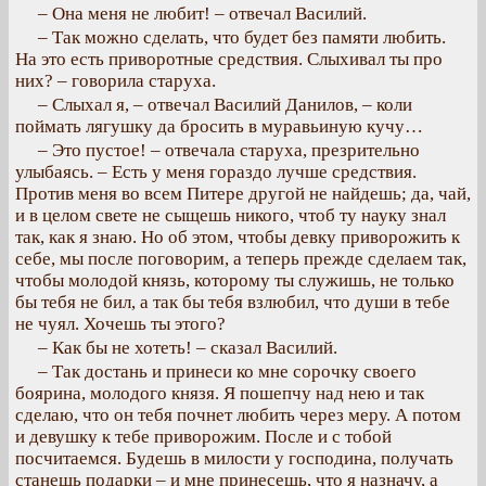
– Она меня не любит! – отвечал Василий.
– Так можно сделать, что будет без памяти любить.
На это есть приворотные средствия. Слыхивал ты про
них? – говорила старуха.
– Слыхал я, – отвечал Василий Данилов, – коли
поймать лягушку да бросить в муравьиную кучу…
– Это пустое! – отвечала старуха, презрительно
улыбаясь. – Есть у меня гораздо лучше средствия.
Против меня во всем Питере другой не найдешь; да, чай,
и в целом свете не сыщешь никого, чтоб ту науку знал
так, как я знаю. Но об этом, чтобы девку приворожить к
себе, мы после поговорим, а теперь прежде сделаем так,
чтобы молодой князь, которому ты служишь, не только
бы тебя не бил, а так бы тебя взлюбил, что души в тебе
не чуял. Хочешь ты этого?
– Как бы не хотеть! – сказал Василий.
– Так достань и принеси ко мне сорочку своего
боярина, молодого князя. Я пошепчу над нею и так
сделаю, что он тебя почнет любить через меру. А потом
и девушку к тебе приворожим. После и с тобой
посчитаемся. Будешь в милости у господина, получать
станешь подарки – и мне принесешь, что я назначу, а