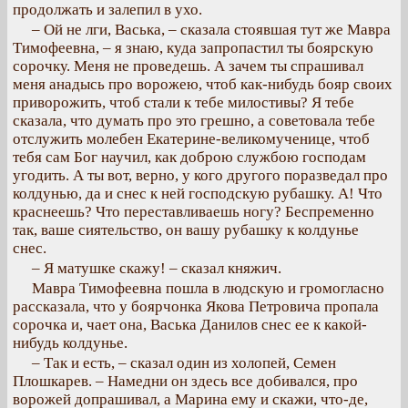
продолжать и залепил в ухо.
– Ой не лги, Васька, – сказала стоявшая тут же Мавра
Тимофеевна, – я знаю, куда запропастил ты боярскую
сорочку. Меня не проведешь. А зачем ты спрашивал
меня анадысь про ворожею, чтоб как-нибудь бояр своих
приворожить, чтоб стали к тебе милостивы? Я тебе
сказала, что думать про это грешно, а советовала тебе
отслужить молебен Екатерине-великомученице, чтоб
тебя сам Бог научил, как доброю службою господам
угодить. А ты вот, верно, у кого другого поразведал про
колдунью, да и снес к ней господскую рубашку. А! Что
краснеешь? Что переставливаешь ногу? Беспременно
так, ваше сиятельство, он вашу рубашку к колдунье
снес.
– Я матушке скажу! – сказал княжич.
Мавра Тимофеевна пошла в людскую и громогласно
рассказала, что у боярчонка Якова Петровича пропала
сорочка и, чает она, Васька Данилов снес ее к какой-
нибудь колдунье.
– Так и есть, – сказал один из холопей, Семен
Плошкарев. – Намедни он здесь все добивался, про
ворожей допрашивал, а Марина ему и скажи, что-де,