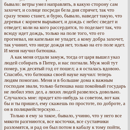
бывало: ветры умел направлять, в какую сторону сам
захочет, и солнце посреди бела дня спрячет, так что
сразу темно станет, и бурю, бывало, наведет такую, что
деревья с корнем вырывает, и дождь с небес сведет и
отведет; коли на кого рассердится, то поделает так, что
всюду идет дождь, только на поле того, что его
прогневал, ни капельки не упадет, а кому добра захочет,
так учинит, что нигде дождя нет, только на его поле идет.
И меня научил батюшка.
А как меня отдали замуж, тогда от царя вышел указ
людей собирать в Питер, и нас погнали. Муж мой тут
помер, уж десятый год от пошел; а я осталась вдовою.
Спасибо, что батюшка своей науке научил: теперь
людям помогаю. Меня и в большие дома к важным
господам звали, только батюшка наш покойный государь
не любил этих дел, а лихих людей развелось довольно.
Случалось мне: придет кто-нибудь за советом, вот как
бы и ты пришел, ему скажешь по простоте, по доброте, а
он в полицмейстерскую…
Только я ему за такое, бывало, учиню, что у него все
мякоти разгниются, все косточки, все суставчики
разломятся, и рад он был потом в кабалу к тому пойти,