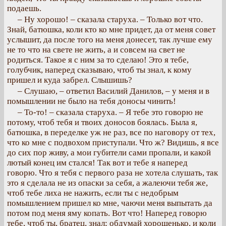
подаешь.
– Ну хорошо! – сказала старуха. – Только вот что.
Знай, батюшка, коли кто ко мне придет, да от меня совет
услышит, да после того на меня донесет, так лучше ему
не то что на свете не жить, а и совсем на свет не
родиться. Такое я с ним за то сделаю! Это я тебе,
голубчик, наперед сказываю, чтоб ты знал, к кому
пришел и куда забрел. Слышишь?
– Слушаю, – ответил Василий Данилов, – у меня и в
помышлении не было на тебя доносы чинить!
– То-то! – сказала старуха. – Я тебе это говорю не
потому, чтоб тебя и твоих доносов боялась. Была я,
батюшка, в переделке уж не раз, все по наговору от тех,
что ко мне с подвохом приступали. Что ж? Видишь, я все
до сих пор живу, а мои губители сами пропали, и какой
лютый конец им стался! Так вот и тебе я наперед
говорю. Что я тебя с первого раза не хотела слушать, так
это я сделала не из опаски за себя, а жалеючи тебя же,
чтоб тебе лиха не нажить, если ты с недобрым
помышлением пришел ко мне, чаючи меня выпытать да
потом под меня яму копать. Вот что! Наперед говорю
тебе, чтоб ты, братец, знал; обдумай хорошенько, и коли