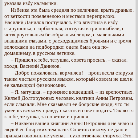
указала избу калмычки.
Избенка эта была средняя по величине, крыта дранью,
от ветхости позеленелою и местами перепрелою.
Василий Данилов постучался. Его впустила в избу
старушонка, сгорбленная, согнутая в три погибели, с
четвероугольным безобразным лицом, с маленькими
впавшими глазами, с расходящимися бровями и с тремя
волосками на подбородке; одета была она по-
домашнему, в русском летнике.
– Пришел к тебе, тетушка, совета просить, – сказал,
входя, Василий Данилов.
– Добро пожаловать, кормилец! – произнесла старуха
таким чистым русским языком, который совсем не шел к
ее калмыцкой физиономии.
– Я, матушка, – произнес вошедший, – из крепостных.
Князей Долгоруковых человек, княгини Анны Петровны,
если слыхали. Мне сказывали ее боярские люди, что ты
умеешь всякому правду сказать и совет подать. Так вот я
к тебе, тетушка, за советом и пришел.
– Никакой вашей княгини Анны Петровны я не знаю и
людей ее боярских тем паче. Советов никому не даю и
правды говорить не учена, – сухо отвечала старуха. Это