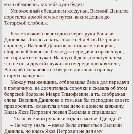
коли обманешь, так тебе худо будет!
Успокоенный обещанием колдуньи, Василий Данилов
воротился домой тем же путем, каким дошел до
Татарской слободы.
Белье княжича переходило через руки Василия
Данилова. Ложась спать, снял с себя Яков Петрович
сорочку, а Василий Данилов не отдал ее женщине,
сбиравшей боярское белье для передачи в прачечную,
но спрятал ее в чулан. На другой день, пользуясь тем,
что не он, а другой служил по очереди при княжиче,
Василий отправился на буере и доставил сорочку
старухе колдунье.
Между тем женщина, отбиравшая белье для передачи
в прачечную, не досчиталась сорочки и сказала об этом
боярской боярыне Мавре Тимофеевне, а та, соображая
слова. Василия Данилова о том, как бы господина своего
приворожить, смекнула в чем дело и донесла княжичу.
Князь Яков Петрович позвал Василия и спрашивал:
– Ты не все мои рубашки отдал в мытье. Где одна?
– Не могу знать! – начал было отлыгаться Василий
Данилов, но князь Яков Петрович не дал ему