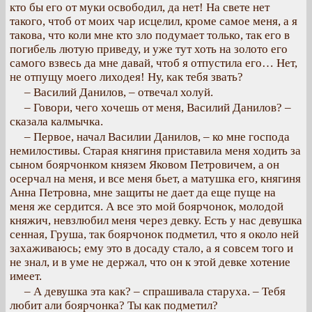
кто бы его от муки освободил, да нет! На свете нет
такого, чтоб от моих чар исцелил, кроме самое меня, а я
такова, что коли мне кто зло подумает только, так его в
погибель лютую приведу, и уже тут хоть на золото его
самого взвесь да мне давай, чтоб я отпустила его… Нет,
не отпущу моего лиходея! Ну, как тебя звать?
– Василий Данилов, – отвечал холуй.
– Говори, чего хочешь от меня, Василий Данилов? –
сказала калмычка.
– Первое, начал Василии Данилов, – ко мне господа
немилостивы. Старая княгиня приставила меня ходить за
сыном боярчонком князем Яковом Петровичем, а он
осерчал на меня, и все меня бьет, а матушка его, княгиня
Анна Петровна, мне защиты не дает да еще пуще на
меня же сердится. А все это мой боярчонок, молодой
княжич, невзлюбил меня через девку. Есть у нас девушка
сенная, Груша, так боярчонок подметил, что я около ней
захаживаюсь; ему это в досаду стало, а я совсем того и
не знал, и в уме не держал, что он к этой девке хотение
имеет.
– А девушка эта как? – спрашивала старуха. – Тебя
любит али боярчонка? Ты как подметил?