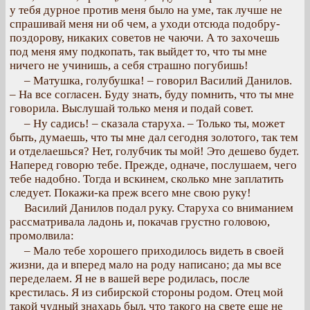
у тебя дурное против меня было на уме, так лучше не
спрашивай меня ни об чем, а уходи отсюда подобру-
поздорову, никаких советов не чаючи. А то захочешь
под меня яму подкопать, так выйдет то, что ты мне
ничего не учинишь, а себя страшно погубишь!
– Матушка, голубушка! – говорил Василий Данилов.
– На все согласен. Буду знать, буду помнить, что ты мне
говорила. Выслушай только меня и подай совет.
– Ну садись! – сказала старуха. – Только ты, может
быть, думаешь, что ты мне дал сегодня золотого, так тем
и отделаешься? Нет, голубчик ты мой! Это дешево будет.
Наперед говорю тебе. Прежде, одначе, послушаем, чего
тебе надобно. Тогда и вскинем, сколько мне заплатить
следует. Покажи-ка преж всего мне свою руку!
Василий Данилов подал руку. Старуха со вниманием
рассматривала ладонь и, покачав грустно головою,
промолвила:
– Мало тебе хорошего приходилось видеть в своей
жизни, да и вперед мало на роду написано; да мы все
переделаем. Я не в вашей вере родилась, после
крестилась. Я из сибирской стороны родом. Отец мой
такой чудный знахарь был, что такого на свете еще не