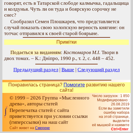
говорят, есть в Татарской слободе калмычка, гадальщица
и колдунья. Чуть ли он туда и боярскую сорочку не
снес?
Сообразил Семен Плошкарев, что представляется
случай показать свою холопскую верность княгине: он
тотчас отправился к своей старой боярыне.
Примітки
Подається за виданням
:
Костомаров М.І.
Твори в
двох томах. – К.: Дніпро, 1990 р., т. 2, с. 448 – 452.
Предыдущий раздел
|
Выше
|
Следующий раздел
Понравилась страница?
Помогите
развитию нашего
сайта!
Число загрузок : 1 850
© 1999 – 2026 Группа «Мысленного
Модифицировано :
древа», авторы статей
26.08.2019
Если вы заметили
Перепечатка статей с сайта
ошибку набора
приветствуется при условии ссылки
на этой странице,
выделите
(гиперссылки) на наш сайт
её мышкой и нажмите
Сайт живет на
Смереке
Ctrl+Enter
.