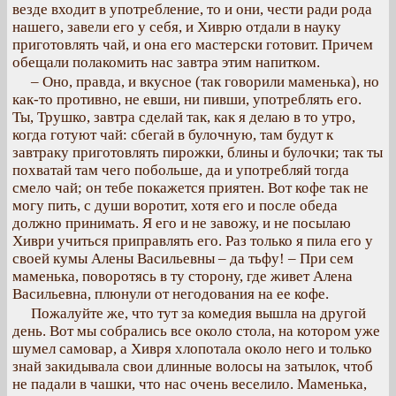
везде входит в употребление, то и они, чести ради рода
нашего, завели его у себя, и Хиврю отдали в науку
приготовлять чай, и она его мастерски готовит. Причем
обещали полакомить нас завтра этим напитком.
– Оно, правда, и вкусное (так говорили маменька), но
как-то противно, не евши, ни пивши, употреблять его.
Ты, Трушко, завтра сделай так, как я делаю в то утро,
когда готуют чай: сбегай в булочную, там будут к
завтраку приготовлять пирожки, блины и булочки; так ты
похватай там чего побольше, да и употребляй тогда
смело чай; он тебе покажется приятен. Вот кофе так не
могу пить, с души воротит, хотя его и после обеда
должно принимать. Я его и не завожу, и не посылаю
Хиври учиться приправлять его. Раз только я пила его у
своей кумы Алены Васильевны – да тьфу! – При сем
маменька, поворотясь в ту сторону, где живет Алена
Васильевна, плюнули от негодования на ее кофе.
Пожалуйте же, что тут за комедия вышла на другой
день. Вот мы собрались все около стола, на котором уже
шумел самовар, а Хивря хлопотала около него и только
знай закидывала свои длинные волосы на затылок, чтоб
не падали в чашки, что нас очень веселило. Маменька,