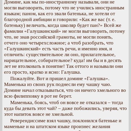
Домине, как мы по-иностранному называли, они не
могли выговорить, потому что не учились иностранным
языкам; паном, как его звали батенька, не хотели от
благородной амбиции и говорили: «Как же вас (т. е.
батеньку) величать, когда школяр будет пан?» Всей же
фамилии «Галушкинский» не могли выговорить, потому
что, не знав российской грамоты, не могли понять,
отчего оно четырехсложное; а чтоб разобрать, что
«Галушкинский» есть часть речи, и именно имя, и
отличить: существительное ли оно, прилагательное,
нарицательное, собирательное? куда! им бы и в десять
лет не втолковать в понятие! Так оттого и называли они
его просто, кратко и ясно: Галушка.
Пожалуйте. Вот и пришел домине «Галушка».
Маменька из своих рук поднесли ему чашку чаю.
Домине начал отказываться, что он ничего хмельного во
всю филипповку в рот не берет.
Маменька, боясь, чтоб он вовсе не отказался – тогда
куда бы девать этот чай? – даже побожились, уверяя, что
этот напиток вовсе не хмельной.
Реверендиссиме взял чашку, поклонился батеньке и
маменьке и на штатском языке произнес желания