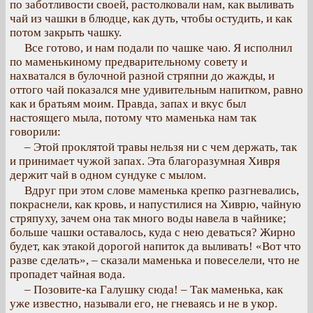
по заботливости своей, растолковали нам, как выливать
чай из чашки в блюдце, как дуть, чтобы остудить, и как
потом закрыть чашку.
Все готово, и нам подали по чашке чаю. Я исполнил
по маменькиному предварительному совету и
нахватался в булочной разной стряпни до жажды, и
оттого чай показался мне удивительным напитком, равно
как и братьям моим. Правда, запах и вкус был
настоящего мыла, потому что маменька нам так
говорили:
– Этой проклятой травы нельзя ни с чем держать, так
и принимает чужой запах. Эта благоразумная Хивря
держит чай в одном сундуке с мылом.
Вдруг при этом слове маменька крепко разгневались,
покраснели, как кровь, и напустилися на Хиврю, чайную
стряпуху, зачем она так много воды навела в чайнике;
больше чашки оставалось, куда с нею деваться? Жирно
будет, как этакой дорогой напиток да выливать! «Вот что
разве сделать», – сказали маменька и повеселели, что не
пропадет чайная вода.
– Позовите-ка Галушку сюда! – Так маменька, как
уже известно, называли его, не гневаясь и не в укор.