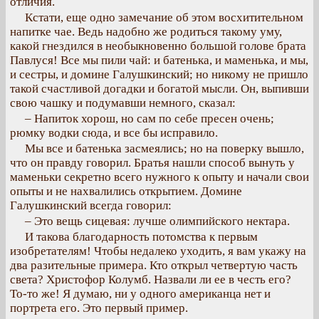
отличия.
Кстати, еще одно замечание об этом восхитительном
напитке чае. Ведь надобно же родиться такому уму,
какой гнездился в необыкновенно большой голове брата
Павлуся! Все мы пили чай: и батенька, и маменька, и мы,
и сестры, и домине Галушкинский; но никому не пришло
такой счастливой догадки и богатой мысли. Он, выпивши
свою чашку и подумавши немного, сказал:
– Напиток хорош, но сам по себе пресен очень;
рюмку водки сюда, и все бы исправило.
Мы все и батенька засмеялись; но на поверку вышло,
что он правду говорил. Братья нашли способ вынуть у
маменьки секретно всего нужного к опыту и начали свои
опыты и не нахвалились открытием. Домине
Галушкинский всегда говорил:
– Это вещь сицевая: лучше олимпийского нектара.
И такова благодарность потомства к первым
изобретателям! Чтобы недалеко уходить, я вам укажу на
два разительные примера. Кто открыл четвертую часть
света? Христофор Колумб. Назвали ли ее в честь его?
То-то же! Я думаю, ни у одного американца нет и
портрета его. Это первый пример.