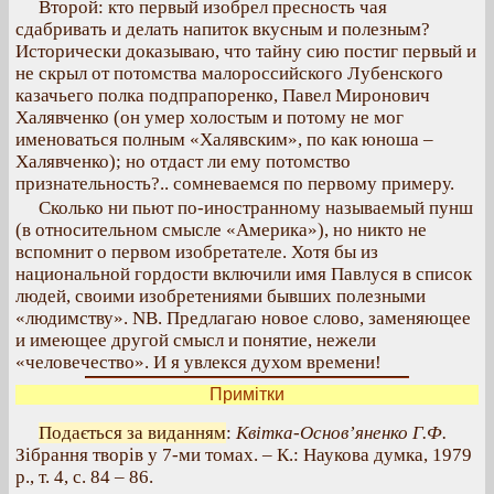
Второй: кто первый изобрел пресность чая
сдабривать и делать напиток вкусным и полезным?
Исторически доказываю, что тайну сию постиг первый и
не скрыл от потомства малороссийского Лубенского
казачьего полка подпрапоренко, Павел Миронович
Халявченко (он умер холостым и потому не мог
именоваться полным «Халявским», по как юноша –
Халявченко); но отдаст ли ему потомство
признательность?.. сомневаемся по первому примеру.
Сколько ни пьют по-иностранному называемый пунш
(в относительном смысле «Америка»), но никто не
вспомнит о первом изобретателе. Хотя бы из
национальной гордости включили имя Павлуся в список
людей, своими изобретениями бывших полезными
«людимству». NB. Предлагаю новое слово, заменяющее
и имеющее другой смысл и понятие, нежели
«человечество». И я увлекся духом времени!
Примітки
Подається за виданням
:
Квітка-Основ’яненко Г.Ф.
Зібрання творів у 7-ми томах. – К.: Наукова думка, 1979
р., т. 4, с. 84 – 86.