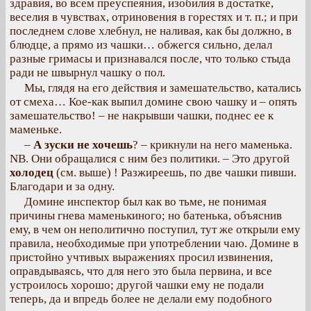
здравия, во всем преуспеяния, изобилия в достатке,
веселия в чувствах, отриновения в горестях и т. п.; и при
последнем слове хлебнул, не наливая, как бы должно, в
блюдце, а прямо из чашки… обжегся сильно, делал
разные гримасы и признавался после, что только стыда
ради не швырнул чашку о пол.
Мы, глядя на его действия и замешательство, катались
от смеха… Кое-как выпил домине свою чашку и – опять
замешательство! – не накрывши чашки, поднес ее к
маменьке.
–
А зуски не хочешь
? – крикнули на него маменька.
NB. Они обращалися с ним без политики. – Это другой
холодец
(см. выше) ! Разжиреешь, по две чашки пивши.
Благодари и за одну.
Домине инспектор был как во тьме, не понимая
причины гнева маменькиного; но батенька, объяснив
ему, в чем он неполитично поступил, тут же открыли ему
правила, необходимые при употреблении чаю. Домине в
пристойно учтивых выражениях просил извинения,
оправдываясь, что для него это была первина, и все
устроилось хорошо; другой чашки ему не подали
теперь, да и впредь более не делали ему подобного