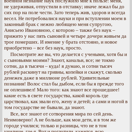
военной незнание наук послужило мне к пользе: меня,
не удерживая, отпустили в отставку; иначе лежал бы до
сих пор на поле чести. Зато теперь жив, здоров и всегда
весел. Не потребовалися науки и при вступлении моем в
законный брак с нежно любящею меня супругою,
Анисьею Ивановною, с которою – также без наук –
прижито у нас пять сыновей и четыре дочери живьем да
трое померших. И имение у брата отстояно, и новое
приобретено – все без наук, просто.
Посмотрите же вы, что делается с учеными, хотя бы и
с сыновьями моими? Знают, канальи, все; не токмо
сотни, да в тысячи – куда! я думаю, и сотни тысяч
рублей раскинут на гривны, копейки и скажут, сколько
денежек даже в миллионе рублей. Удивительные
познания! Волос стал бы дыбом, если бы я прежде того
не оплешивел! Мало того: как знают все прошедшее!
какие есть в свете государства, какой король где
царствовал, как звали его, жену и детей; а сами и ногой в
том государстве не бывали, да знают.
Все, все знают от сотворения мира по сей день.
Неимоверно! А не больше, как мои дети, и в том же
городе училися; только и разницы, что не в том
училище, где я. Вот и поглотили, кажется, всю