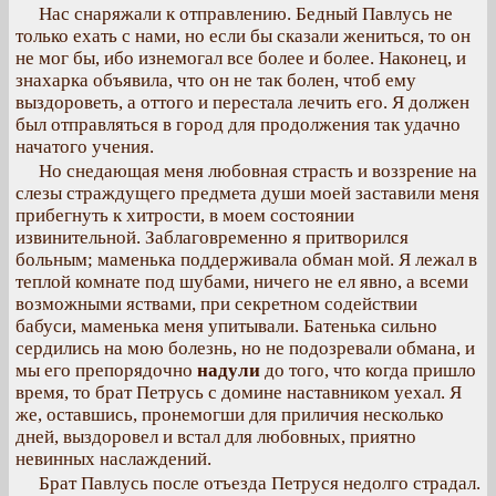
Нас снаряжали к отправлению. Бедный Павлусь не
только ехать с нами, но если бы сказали жениться, то он
не мог бы, ибо изнемогал все более и более. Наконец, и
знахарка объявила, что он не так болен, чтоб ему
выздороветь, а оттого и перестала лечить его. Я должен
был отправляться в город для продолжения так удачно
начатого учения.
Но снедающая меня любовная страсть и воззрение на
слезы страждущего предмета души моей заставили меня
прибегнуть к хитрости, в моем состоянии
извинительной. Заблаговременно я притворился
больным; маменька поддерживала обман мой. Я лежал в
теплой комнате под шубами, ничего не ел явно, а всеми
возможными яствами, при секретном содействии
бабуси, маменька меня упитывали. Батенька сильно
сердились на мою болезнь, но не подозревали обмана, и
мы его препорядочно
надули
до того, что когда пришло
время, то брат Петрусь с домине наставником уехал. Я
же, оставшись, пронемогши для приличия несколько
дней, выздоровел и встал для любовных, приятно
невинных наслаждений.
Брат Павлусь после отъезда Петруся недолго страдал.