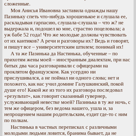
сложенные.
Моя Анисья Ивановна заставила однажды нашу
Пазиньку спеть что-нибудь хорошенькое и слушала ее,
раскладывая гарпасию, слушала-слушала – что ж? не
выдержала и, подошел ко мне, страстно поцеловала; а
уж бабе 52 года! Что же молодые должны чувствовать
от их кантиков? А речи и разговоры их? Ведь и говорят,
и пишут все – университетским штилем; понимай их!
А та же Пазинька да Настинька, обученные – по
прихотям жены моей – иностранным диалектам, при нас
битых два часа разговаривали с офицерами на
проклятом французском. Как усердно ни
прислушивался, а не поймал ни одного слова; нет и
похожего, как нас учил домине Галушкинский, покой
душе его! Какой же из того их разговора последовал
«результат», как говорит сказанный гувернер,
услуживающий невестке моей? Пазинька в ту же ночь, с
тем же офицером, без ведома нашего, ушла и, за
непрощением нашим родительским, ездит где-то с ним
по полкам.
Настинька в частных переписках с различными
молодыми людьми ловится, бранима бывает, да не