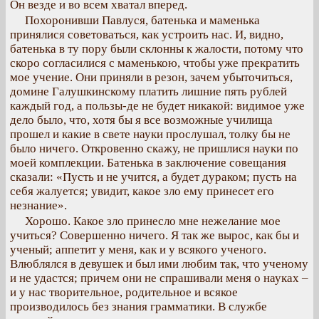
Он везде и во всем хватал вперед.
Похоронивши Павлуся, батенька и маменька
принялися советоваться, как устроить нас. И, видно,
батенька в ту пору были склонны к жалости, потому что
скоро согласилися с маменькою, чтобы уже прекратить
мое учение. Они приняли в резон, зачем убыточиться,
домине Галушкинскому платить лишние пять рублей
каждый год, а пользы-де не будет никакой: видимое уже
дело было, что, хотя бы я все возможные училища
прошел и какие в свете науки прослушал, толку бы не
было ничего. Откровенно скажу, не пришлися науки по
моей комплекции. Батенька в заключение совещания
сказали: «Пусть и не учится, а будет дураком; пусть на
себя жалуется; увидит, какое зло ему принесет его
незнание».
Хорошо. Какое зло принесло мне нежелание мое
учиться? Совершенно ничего. Я так же вырос, как бы и
ученый; аппетит у меня, как и у всякого ученого.
Влюблялся в девушек и был ими любим так, что ученому
и не удастся; причем они не спрашивали меня о науках –
и у нас творительное, родительное и всякое
производилось без знания грамматики. В службе