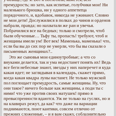
премудрость; но зато, как испитые, голубчики мои! Ни
маленького брюшка, ни у одного аппетитца
порядочного, и, вдобавок, никогда не ужинают. Словно
не мои дети! Дослужилися в полках до чинов и орденов
набрали, правда; но нахватали же ран и увечья.
Побрачилися все на бедных; только и смотрели, чтоб
были обученные… Тьфу ты, пропасть! требуют, чтоб и
женщины имели ум! Вот век! Маменька, маменька! что,
если бы вы до сих пор не умерли, что бы вы сказали о
письменных женщинах?..
Это же сыновья мои единоутробные; а что со
внуками делается, так и ума недостанет понять их! Ведь
все беги небесные знают, звезды у них наперечет и куда
какая идет; не заглядывая в календарь, скажет прямо,
когда какая квадра луны настанет. Не только мужской
пол поглощает премудрость, самые женщины. Ну, что
они такое? ничего больше как женщины, а поди ты с
ними! что уже против своих матушек! прямо в
превыспренности вдаются. Уж не только на гуслях, но и
на клавирах режут, да как? что даже на вариации
поднимаются, поют кантики, совсем отлично от
прежних сложенные, – и я вам скажу, соблазнительно