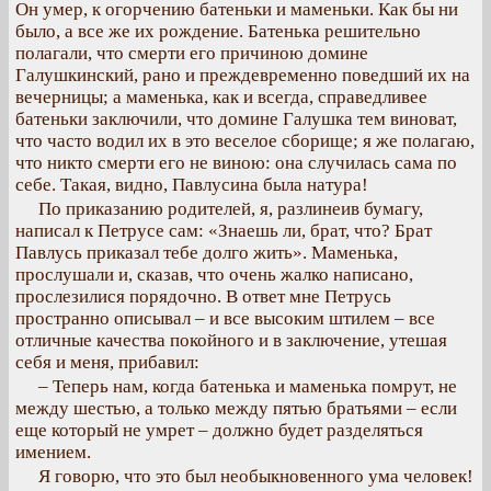
Он умер, к огорчению батеньки и маменьки. Как бы ни
было, а все же их рождение. Батенька решительно
полагали, что смерти его причиною домине
Галушкинский, рано и преждевременно поведший их на
вечерницы; а маменька, как и всегда, справедливее
батеньки заключили, что домине Галушка тем виноват,
что часто водил их в это веселое сборище; я же полагаю,
что никто смерти его не виною: она случилась сама по
себе. Такая, видно, Павлусина была натура!
По приказанию родителей, я, разлинеив бумагу,
написал к Петрусе сам: «Знаешь ли, брат, что? Брат
Павлусь приказал тебе долго жить». Маменька,
прослушали и, сказав, что очень жалко написано,
прослезилися порядочно. В ответ мне Петрусь
пространно описывал – и все высоким штилем – все
отличные качества покойного и в заключение, утешая
себя и меня, прибавил:
– Теперь нам, когда батенька и маменька помрут, не
между шестью, а только между пятью братьями – если
еще который не умрет – должно будет разделяться
имением.
Я говорю, что это был необыкновенного ума человек!