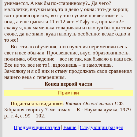
унимается. А как бы по-старинному?.. Да чего?
малолетки, внучки мои, то и дело у окна: тот-де хорош;
вот прошел пригож; вот у того усики прелестные и т.
под., а еще цыплята 11 и 12 лет. «Тьфу ты, пропасть!» –
скажу я, как маменька говаривали и плюнул бы при этом
слове, да не знаю, куда плюнуть особенно: везде одно и
то же!
Вот эти-то обучения, эти научения переменили весь
свет и все обычаи. Просвещение, вкус, образованность,
политика, обхождение – все не так, как бывало в наш век.
Все не то, все не то!.. вздохнешь – и замолчишь.
Замолкну и я об них и стану продолжать свои сравнения
нашего века с теперешним.
Конец первой части
Примітки
Подається за виданням
:
Квітка-Основ’яненко Г.Ф.
Зібрання творів у 7-ми томах. – К.: Наукова думка, 1979
р., т. 4, с. 99 – 102.
Предыдущий раздел
|
Выше
|
Следующий раздел