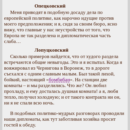
Опецковский
Меня приводят в подобную досаду дела по
европейской политике, как нарочно идущие против
моего предположения; и я, сидя за своим бюро, ясно
вижу, что главные у нас неустройства от того, что
Европа не так разделена и дипломатическая часть
слаба…
Лопуцковский
Сколько примеров найдется, что от худого раздела
встречаются общие невыгоды. Это и я испытал. Когда я
вояжировал из Чернигова в Воронеж, то в дороге
съехался с одним славным малым. Был такой лихой,
бойкий, настоящий «
бомбибан
». На станции две
комнаты – и мы разделились. Что же? Он любил
прохладу, и ему досталась душная комната! а я, любя
тепло, получил холодную; и от такого контракта ни он,
ни я не спали всю ночь.
В подобных политико-мудрых разговорах проводили
наши дипломаты, как тут заботливая хозяйка просит
гостей к обеду.