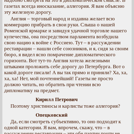
надобно смотреть на это в дипломатическом смысле. В
газетах всегда иносказание, аллегория. Я вам объясню
эту железную дорогу.
Англия – торговый народ и издавна желает всю
коммерцию прибрать в свои руки. Слыша о нашей
Роменской ярмарке и завидуя удачной торговле нашего
купечества, она посредством парламента возбудила
свою нацию к войне с Россиею. Тут – в рассуждении
реставрации – нашли себе союзников, и я, сидя за своим
бюро, я видел ясно помрачение дипломатического
горизонта. Вот тут-то Англия хотела железными
штыками проложить себе дорогу до Петербурга. Вот о
какой дороге писали! А вы так прямо и приняли? Ха, ха,
ха, ха! Нет, мой почтеннейший! Газеты не просто
должно читать, но обратить при чтении всю
дипломатику на предмет.
Кирилл Петрович
Поэтому христиносы и карлисты тоже аллегория?
Опецковский
Да, если смотреть субъективно, то оно подходит к
одной категории. Я вам, впрочем, скажу, что – в
рассуждении реставрации – эти обе партии почти не