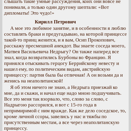
слышать такие умные рассуждения, коих они вовсе не
понимали, а только один другому шептали: «Вот
дипломаты! Это чудо!»
Кирилл Петрович
А мое это любимое занятие, и в особенности я люблю
составлять браки и предугадываю, на которой принцессе
такой-то принц женится, и я вам, Осип Прокопович,
расскажу пресмешной анекдот. Вы знаете соседа моего,
Матвея Васильевича Недрыгу? Он также наперед все
знал, когда возвратились Бурбоны во Францию. Я
принялся отыскивать герцогу Беррийскому невесту и
нашел ему, по политическим видам, австрийскую
принцессу: партия была бы отличная! А он возьми да и
женись на неаполитанской!
Я об этом ничего не знаю, а Недрыга приезжай ко
мне, да и скажи, и начал еще надо мною подшучивать.
Все это меня так взорвало, что, слово за слово, с
Надрыгою рассорился, и вот с 15-го года в
непримиримой с ним вражде. Как же дело соседское, то,
кроме личной ссоры, завелись у нас и тяжбы по
присутственным местам, а все через неаполитанскую
принцессу.