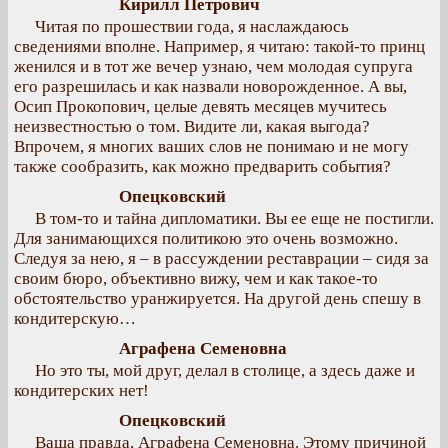
Кирилл Петрович
Читая по прошествии года, я наслаждаюсь
сведениями вполне. Например, я читаю: такой-то принц
женился и в тот же вечер узнаю, чем молодая супруга
его разрешилась и как назвали новорожденное. А вы,
Осип Прокопович, целые девять месяцев мучитесь
неизвестностью о том. Видите ли, какая выгода?
Впрочем, я многих ваших слов не понимаю и не могу
также сообразить, как можно предварить события?
Опецковский
В том-то и тайна дипломатики. Вы ее еще не постигли.
Для занимающихся политикою это очень возможно.
Следуя за нею, я – в рассуждении реставрации – сидя за
своим бюро, объективно вижу, чем и как такое-то
обстоятельство уранжируется. На другой день спешу в
кондитерскую…
Аграфена Семеновна
Но это ты, мой друг, делал в столице, а здесь даже и
кондитерских нет!
Опецковский
Ваша правда, Аграфена Семеновна. Этому причиной