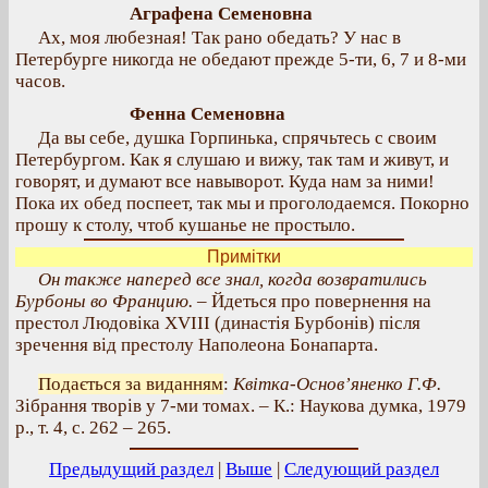
Аграфена Семеновна
Ах, моя любезная! Так рано обедать? У нас в
Петербурге никогда не обедают прежде 5-ти, 6, 7 и 8-ми
часов.
Фенна Семеновна
Да вы себе, душка Горпинька, спрячьтесь с своим
Петербургом. Как я слушаю и вижу, так там и живут, и
говорят, и думают все навыворот. Куда нам за ними!
Пока их обед поспеет, так мы и проголодаемся. Покорно
прошу к столу, чтоб кушанье не простыло.
Примітки
Он также наперед все знал, когда возвратились
Бурбоны во Францию.
– Йдеться про повернення на
престол Людовіка XVIII (династія Бурбонів) після
зречення від престолу Наполеона Бонапарта.
Подається за виданням
:
Квітка-Основ’яненко Г.Ф.
Зібрання творів у 7-ми томах. – К.: Наукова думка, 1979
р., т. 4, с. 262 – 265.
Предыдущий раздел
|
Выше
|
Следующий раздел