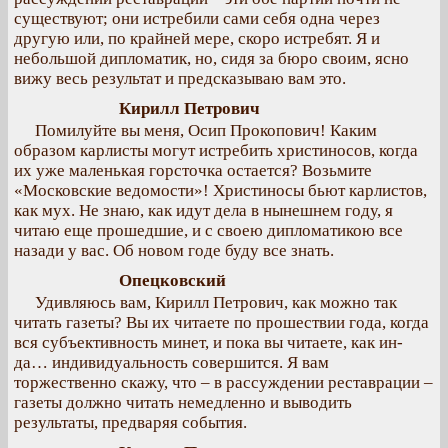
существуют; они истребили сами себя одна через
другую или, по крайней мере, скоро истребят. Я и
небольшой дипломатик, но, сидя за бюро своим, ясно
вижу весь результат и предсказываю вам это.
Кирилл Петрович
Помилуйте вы меня, Осип Прокопович! Каким
образом карлисты могут истребить христиносов, когда
их уже маленькая горсточка остается? Возьмите
«Московские ведомости»! Христиносы бьют карлистов,
как мух. Не знаю, как идут дела в нынешнем году, я
читаю еще прошедшие, и с своею дипломатикою все
назади у вас. Об новом годе буду все знать.
Опецковский
Удивляюсь вам, Кирилл Петрович, как можно так
читать газеты? Вы их читаете по прошествии года, когда
вся субъективность минет, и пока вы читаете, как ин-
да… индивидуальность совершится. Я вам
торжественно скажу, что – в рассуждении реставрации –
газеты должно читать немедленно и выводить
результаты, предваряя события.