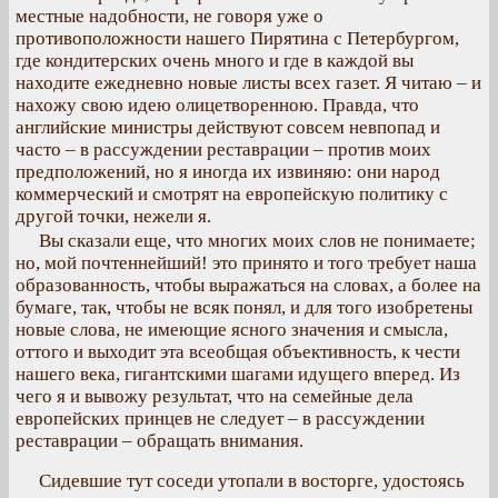
местные надобности, не говоря уже о
противоположности нашего Пирятина с Петербургом,
где кондитерских очень много и где в каждой вы
находите ежедневно новые листы всех газет. Я читаю – и
нахожу свою идею олицетворенною. Правда, что
английские министры действуют совсем невпопад и
часто – в рассуждении реставрации – против моих
предположений, но я иногда их извиняю: они народ
коммерческий и смотрят на европейскую политику с
другой точки, нежели я.
Вы сказали еще, что многих моих слов не понимаете;
но, мой почтеннейший! это принято и того требует наша
образованность, чтобы выражаться на словах, а более на
бумаге, так, чтобы не всяк понял, и для того изобретены
новые слова, не имеющие ясного значения и смысла,
оттого и выходит эта всеобщая объективность, к чести
нашего века, гигантскими шагами идущего вперед. Из
чего я и вывожу результат, что на семейные дела
европейских принцев не следует – в рассуждении
реставрации – обращать внимания.
Сидевшие тут соседи утопали в восторге, удостоясь