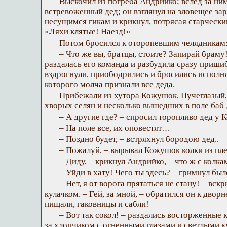
Выскочил из погреба Андрийко; вслед за ни
встревоженный дед; он взглянул на зловещее за
несущимся гикам и крикнул, потрясая старческ
«Ляхи клятые! Наезд!»
Потом бросился к оторопевшим челядникам
– Что же вы, братцы, стоите? Запирай браму
раздалась его команда и разбудила сразу приши
вздрогнули, приободрились и бросились исполня
которого молча признали все деда.
Прибежали из хутора Кожушок, Пучеглазый,
хворых селян и несколько вышедших в поле баб 
– А другие где? – спросил торопливо дед у 
– На поле все, их оповестят…
– Поздно будет, – встряхнул бородою дед..
– Пожалуй, – вырывал Кожушок колки из пле
– Диду, – крикнул Андрийко, – что ж с колка
– Уйди в хату! Чего ты здесь? – гримнул был
– Нет, я от ворога прятаться не стану! – вск
кулачком. – Гей, за мной, – обратился он к дворн
пищали, гаковницы и сабли!
– Вот так сокол! – раздались восторженные к
за хлопчиком с огненными глазами и светлыми 