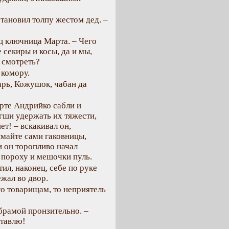
становил толпу жестом дед. –
ц ключница Марта. – Чего
 секиры и косы, да и мы,
 смотреть?
 комору.
арь, Кожушок, чабан да
арте Андрийко сабли и
огши удержать их тяжести,
ет! – вскакивал он,
имайте сами гаковницы,
и он торопливо начал
 пороху и мешочки пуль.
ил, наконец, себе по руке
жал во двор.
го товарищам, то неприятель
 брамой пронзительно. –
ставлю!