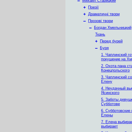
–
Михаил Старицкий
+
Поезії
+
Драматичні твори
–
Прозові твори
–
Богдан Хмельницкий
Ткань
+
Перед бурей
–
Буря
1. Чаплинский го
покушение на Хм
2. Охота пана ст
Конецпольского
3. Чаплинский с
Елену
4. Неудачный вы
Ясинского
5. Заботы девуш
Субботове
6. Субботовские 
Елены
7. Елена выбира
выбирает