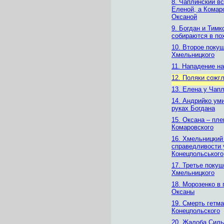
8. Чаплинский в
Еленой, а Комар
Оксаной
9. Богдан и Тимк
собираются в по
10. Второе поку
Хмельницкого
11. Нападение н
12. Поляки сожг
13. Елена у Чап
14. Андрийко ум
руках Богдана
15. Оксана – пл
Комаровского
16. Хмельницкий
справедливости 
Конецпольського
17. Третье покуш
Хмельницкого
18. Морозенко в 
Оксаны
19. Смерть гетм
Конецпольского
20. Жалоба Силь