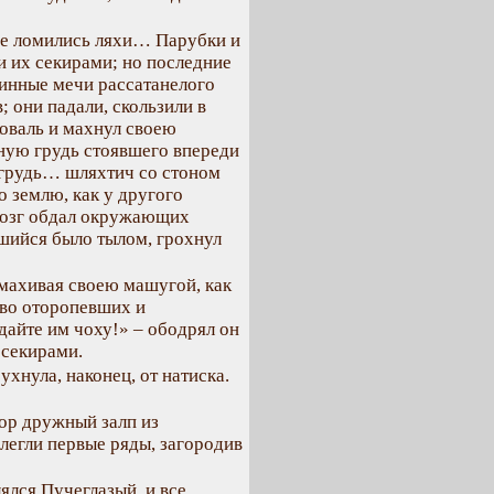
же ломились ляхи… Парубки и
и их секирами; но последние
линные мечи рассатанелого
 они падали, скользили в
коваль и махнул своею
ьную грудь стоявшего впереди
 грудь… шляхтич со стоном
о землю, как у другого
мозг обдал окружающих
вшийся было тылом, грохнул
азмахивая своею машугой, как
ево оторопевших и
дайте им чоху!» – ободрял он
 секирами.
ухнула, наконец, от натиска.
пор дружный залп из
легли первые ряды, загородив
лялся Пучеглазый, и все