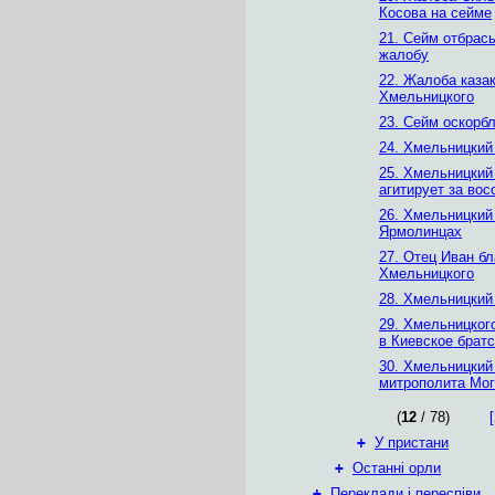
Косова на сейме
21. Сейм отбрас
жалобу
22. Жалоба казак
Хмельницкого
23. Сейм оскорб
24. Хмельницкий
25. Хмельницкий
агитирует за вос
26. Хмельницкий
Ярмолинцах
27. Отец Иван б
Хмельницкого
28. Хмельницкий
29. Хмельницког
в Киевское брат
30. Хмельницкий
митрополита Мо
(
12
/ 78)
[
+
У пристани
+
Останні орли
+
Переклади і переспіви