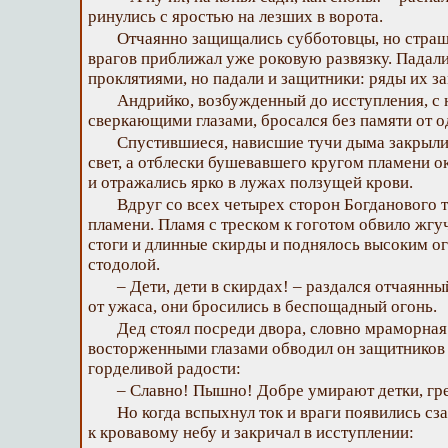
ринулись с яростью на лезших в ворота.
Отчаянно защищались субботовцы, но страш
врагов приближал уже роковую развязку. Падал
проклятиями, но падали и защитники: ряды их 
Андрийко, возбужденный до исступления, с
сверкающими глазами, бросался без памяти от о
Спустившиеся, нависшие тучи дыма закрыл
свет, а отблески бушевавшего кругом пламени 
и отражались ярко в лужах ползущей крови.
Вдруг со всех четырех сторон Богданового 
пламени. Пламя с треском к гоготом обвило жг
стоги и длинные скирды и поднялось высоким о
стодолой.
– Дети, дети в скирдах! – раздался отчаянны
от ужаса, они бросились в беспощадный огонь.
Дед стоял посреди двора, словно мраморная 
восторженными глазами обводил он защитников 
горделивой радости:
– Славно! Пышно! Добре умирают детки, гре
Но когда вспыхнул ток и враги появились сз
к кровавому небу и закричал в исступлении: