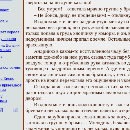
зверота за наши души казачьи!
– Все умрем! – ответила мрачно группа у бр
ывает
– Не бойся, диду, не продешевим! – откликн
ов и
В одном месте через раздвинутую между па
несколько выстрелов; но пули, жалобно завывши
ляет короля
только попала в грудь хлопчику у коморы, и он, 
недоумением, ничком припал к земле. Остальны
 у короля
врассыпную.
 на Волыни
стание
Андрийко в каком-то исступленном чаду бега
 в
заметив где-либо на нем руки, сзывал туда пар
воздухе топор, и отрубленная рука катилась во 
лагословляет
туловище с раздробленным черепом. А где мог д
своим ятаганчиком сам; кровь брызгала, у него 
 в Киеве
ярость на врага перемогала это ощущение и увле
о принимают
Осаждавшие зажгли еще несколько хат на х
ство
разостлался с двух сторон мрачным саваном по 
 у
двором.
гилы
В одном месте подвалили хворосту и зажгли 
2]
[3]
бревнами несколько паль и начали палить в отк
Один парубок присел, схватившись за ногу, 
застонал в группе у брамы… Молодица, бежавша
закружилась, уронивши его, несколько пуль попа