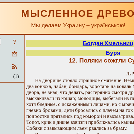
МЫСЛЕННОЕ ДРЕВ
Мы делаем Украину – українською!
?
Богдан Хмельниц
Буря
12. Поляки сожгли С
Л. 
(1)
На дворище стояло страшное смятение. Немн
два конюха, чабан, бондарь, воротарь да коваль
двора, не зная, что делать, растерянно смотря д
выскакивали из кошар; молодицы, выбегали из п
хотя бледные, с искаженными лицами, но с мрач
гневно бровями; дети бросались с плачем на ток
подростки прятались под коморой и высматрив
Топот, крик и дикие взвизги приближались как
Собаки с завывающим лаем рвались за браму.