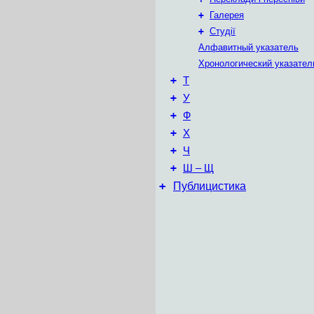
+
Галерея
+
Студії
Алфавитный указатель
Хронологический указател
+
Т
+
У
+
Ф
+
Х
+
Ч
+
Ш – Щ
+
Публицистика