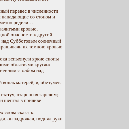
ный перевес в численности
и нападающие со стоном и
заметно редели…
 налитыми кровью,
дной опасности к другой.
и над Субботовым солнечный
окрашивали их темною кровью
тока вспыхнули яркие снопы
учими объятиями круглые
гненным столбом над
й вопль матерей, и, обезумев
статуя, озаренная заревом;
и шептал в приливе
х слова сказать!
ади, он задрожал, поднял руки