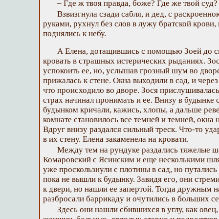
– Где ж твоя правда, боже? Где же твой суд?
Взвизгнула сзади сабля, и дед, с раскроенн
руками, рухнул без слов в лужу братской крови,
поднялись к небу.
А Елена, дотащившись с помощью Зоей до св
кровать в страшных истерических рыданиях. Зо
успокоить ее, но, услышав грозный шум во дворе
прижалась к стене. Окна выходили в сад, и через
что происходило во дворе. Зося прислушивалас
страх начинал пронимать и ее. Внизу в будынке 
будынком кричали, кажись, хлопы, а дальше рев
комнате становилось все темней и темней, окна 
Вдруг внизу раздался сильный треск. Что-то уда
в их стену. Елена закаменела на кровати.
Между тем на рундуке раздались тяжелые ша
Комаровский с Ясинским и еще несколькими шл
уже проскользнули с плотины в сад, но путались
пока не вышли к будынку. Завидя его, они стрем
к двери, но нашли ее запертой. Тогда дружным 
разбросали баррикаду и очутились в больших се
Здесь они нашли сбившихся в углу, как овец