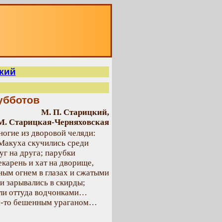
О
кий
убботов
М. П. Старицкий,
М. Старицкая-Черняховская
огие из дворовой челяди:
 Макуха скучились среди
руг на друга; парубки
екарень и хат на дворище,
ным огнем в глазах и сжатыми
 и зарывались в скирды;
али оттуда водчонками…
им-то бешенным ураганом…