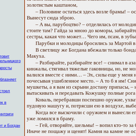
золотистым каштаном,
– Половине остаться здесь возле брамы! – о
Вынесут сюда зброю.
– А вы, парубоцтво? – отделилась от молоди
стоите там? Гайда за мною до коморы, забирайте
сестры, какая что может… Чего им, псам, в зубы
Парубки и молодицы бросились за Мартой в
В светлицу же Богдана вбежали только бонд
Макуха.
товит
ельницкого
– Разбирайте, разбирайте все! – снимал в аз
аросты
кинжалы, стягивал тяжелые гаковницы, но, не м
валился вместе с ними… – Эх, силы еще у меня н
облазняет
почесывая ушибленное место. – А то б я им! Сн
мушкеты, а я вам из скрыни достану припасы, – 
стрел
вытаскивать и передавать Кожушку полные рога
Коваль, перебравши поспешно оружие, ухват
ек в
пудовую машугу и, потрясши ею в воздухе, выбе
Когда все выскочили с оружием и вынесли е
интриги
уже ломился в браму.
– Гей, отворяйте, шельмы! – вопил кто-то за
ет и Богдан
Иначе не пощажу и щенят! Камня на камне не о