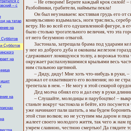
стретился с
– Не отворим! Берите каждый крок силой! – 
овский – с
Разбойники, грабители, наймыты пекла!
Он был неузнаваем: костлявая грудь его от 
о
конвульсивно вздымалась, ноги тряслись, сереб
ход на татар
ветру. Но во всей его одушевленной фигуре, в 
шение на
было столько трогательного величия, что эта го
от него безумною отвагой.
а Субботов
Застонала, затрещала брама под ударами кел
ли Субботов
у нее из доброго дуба и окованы железом горазд
линского
сдерживают ломящуюся толпу, а ворожья толпа 
ирает на
окружает распахнувшимися крыльями весь часто
ним стальною щетиной.
енница
– Диду, диду! Мне хоть что-нибудь в руки, –
дрожал от охватившего его волнения; но не стра
 ищет
трепетала в нем. – Не могу я этой секирой орудо
у
Дед молча обнял его и дал ему в руки длин
ение на
– Слушайте, молодицы и парубоцтво! – выкр
станьте вокруг частокола и бейте, кто посунется 
поисках
уже начинают пали шатать, а мы будем боронить
этой стаи волков; но не уступим мы даром и пяд
ана
жалеет своего молодого життя, так чего ж нам п
умрем славною, честною смертью! Да глядите то
вестра