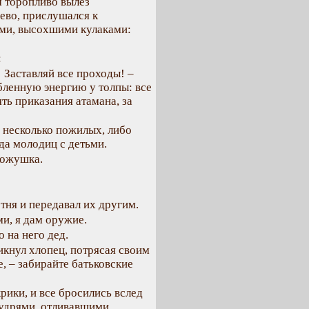
м торопливо вылез
рево, прислушался к
ими, высохшими кулаками:
:
! Заставляй все проходы! –
бленную энергию у толпы: все
ть приказания атамана, за
 несколько пожилых, либо
да молодиц с детьми.
Кожушка.
тня и передавал их другим.
ми, я дам оружие.
о на него дед.
рикнул хлопец, потрясая своим
е, – забирайте батьковские
рики, и все бросились вслед
кудрями, отливавшими