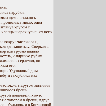
амы.
улись парубки.
лями щель раздалось
, пронеслись мимо, одна
взглянув кругом с
е хлопцы шарахнулись от него
л вокруг частокола и,
убков для защиты… Сверкал в
двор или грузно падало
остать, Андрийко рубил
сжималось сердечко, но
кала его.
уторе. Удушливый дым
небу и заклубился над
частокол; в другом завалили
рывшуюся брешь!..
другой повалился, кто-то
я с топором к бреши, вдруг
ло в будынок, и в Богдановой