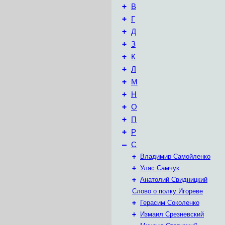
+
В
+
Г
+
Д
+
З
+
К
+
Л
+
М
+
Н
+
О
+
П
+
Р
–
С
+
Владимир Самойленко
+
Улас Самчук
+
Анатолий Свидницкий
Слово о полку Игореве
+
Герасим Соколенко
+
Измаил Срезневский