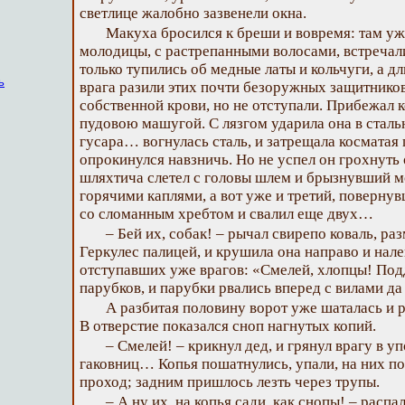
светлице жалобно зазвенели окна.
Макуха бросился к бреши и вовремя: там у
молодицы, с растрепанными волосами, встречал
только тупились об медные латы и кольчуги, а д
ь
врага разили этих почти безоружных защитников;
собственной крови, но не отступали. Прибежал 
пудовою машугой. С лязгом ударила она в стал
гусара… вогнулась сталь, и затрещала косматая
опрокинулся навзничь. Но не успел он грохнуть 
шляхтича слетел с головы шлем и брызнувший 
горячими каплями, а вот уже и третий, поверну
со сломанным хребтом и свалил еще двух…
– Бей их, собак! – рычал свирепо коваль, р
Геркулес палицей, и крушила она направо и нал
отступавших уже врагов: «Смелей, хлопцы! Под
парубков, и парубки рвались вперед с вилами да
А разбитая половину ворот уже шаталась и р
В отверстие показался сноп нагнутых копий.
– Смелей! – крикнул дед, и грянул врагу в у
гаковниц… Копья пошатнулись, упали, на них по
проход; задним пришлось лезть через трупы.
– А ну их, на копья сади, как снопы! – распа