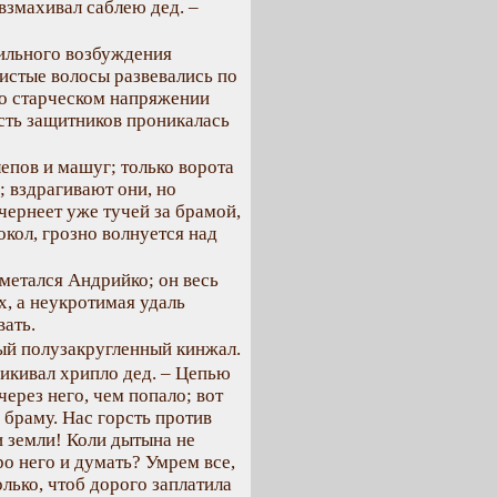
взмахивал саблею дед. –
сильного возбуждения
ристые волосы развевались по
его старческом напряжении
рсть защитников проникалась
епов и машуг; только ворота
; вздрагивают они, но
чернеет уже тучей за брамой,
кол, грозно волнуется над
 метался Андрийко; он весь
х, а неукротимая удаль
вать.
ный полузакругленный кинжал.
икивал хрипло дед. – Цепью
через него, чем попало; вот
 браму. Нас горсть против
и земли! Коли дытына не
ро него и думать? Умрем все,
лько, чтоб дорого заплатила