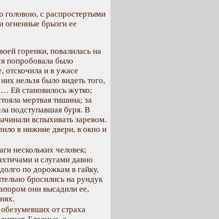
ою головою, с распростертыми
 и огненные брызги ее
оей горенки, повалилась на
ся попробовала было
, отскочила и в ужасе
 них нельзя было видеть того,
ь… Ей становилось жутко;
стояла мертвая тишина; за
ела подступавшая буря. В
начинали вспыхивать заревом.
рило в нижние двери, в окно и
ги нескольких человек;
яхтичами и слугами давно
 долго по дорожкам в гайку,
ительно бросились на рундук
напором они высадили ее,
нях.
, обезумевших от страха