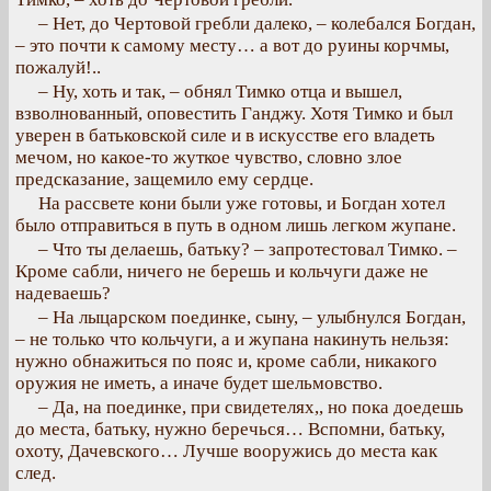
– Нет, до Чертовой гребли далеко, – колебался Богдан,
– это почти к самому месту… а вот до руины корчмы,
пожалуй!..
– Ну, хоть и так, – обнял Тимко отца и вышел,
взволнованный, оповестить Ганджу. Хотя Тимко и был
уверен в батьковской силе и в искусстве его владеть
мечом, но какое-то жуткое чувство, словно злое
предсказание, защемило ему сердце.
На рассвете кони были уже готовы, и Богдан хотел
было отправиться в путь в одном лишь легком жупане.
– Что ты делаешь, батьку? – запротестовал Тимко. –
Кроме сабли, ничего не берешь и кольчуги даже не
надеваешь?
– На лыцарском поединке, сыну, – улыбнулся Богдан,
– не только что кольчуги, а и жупана накинуть нельзя:
нужно обнажиться по пояс и, кроме сабли, никакого
оружия не иметь, а иначе будет шельмовство.
– Да, на поединке, при свидетелях,, но пока доедешь
до места, батьку, нужно беречься… Вспомни, батьку,
охоту, Дачевского… Лучше вооружись до места как
след.