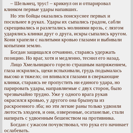
– Шельмец, трус! – крикнул он и отпарировал
клинком первые удары напавших.
Но эти бойцы оказались поискуснее первых и
посильнее в руках. Удары их сыпались градом, сабли
скрещивались и разлетались молниями врозь, с лязгом
ударялись клинки друг о друга, искры сыпались кругом.
Кони храпели с налитыми кровью глазами и выбивали
копытами землю.
Богдан защищался отчаянно, стараясь удержать
позицию. Но враг, хотя и медленно, теснил его назад.
Лицо Хмельницкого горело страшным напряжением,
глаза искрились, щеки вспыхивали, грудь подымалась
высоко и тяжело; он впивался глазами в сверкающие
клинки, стараясь не пропустить ни единого удара, но
парировать удары, направляемые с двух сторон, было
чрезвычайно трудно. Уже у одного врага рукав
окрасился кровью, у другого она брызнула из
раскроенного лба; но эти легкие раны только удвоили
лютость злодеев, и они, озверенные, осатанелые, стали
напирать с удвоенным бешенством на противника.
Богдан с ужасом почувствовал, что рука его начинает
ослабевать.