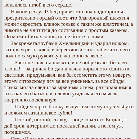
вонзилось иглой в его сердце.
Наконец есаул Рябец привез от пана подстаросты
презрительно-гордый ответ, что благородный шляхтич
может скрестить клинок только с таким же шляхтичем, а
никогда не унизится до состязания с простым казаком.
Он может бить хлопов, но не биться с ними.
Заскрежетал зубами Хмельницкий и ударил ножом,
которым резал хлеб, в берестяный стол; забежал в него
нож по самую рукоятку и жалобно зазвенел.
– Застонет так эта шляхта, и не побрезгают бить ей
хлопы! – закричал Богдан и начал порывисто ходить по
светлице, придумывая, как бы отомстить этому извергу,
этому литовскому псу за все униженья, за все обиды.
Тимко молча следил за мрачным огнем, разгоравшимся
в глазах его батька, и, словно угадывая его мысль,
энергично воскликнул:
– Пойдем зараз, батьку, выпустим этому псу тельбухи
и сожжем сатанинское кубло!
– Постой, постой, сынку, – поцеловал его Богдан, –
дай срок, дотерпим до последней капли, а потом уж
потешимся.
Отказ Чаплинского от поединка, сверх ожидания, не