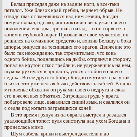
Белаш приседал даже на задние ноги, а все-таки
пятился. Уже близок край гребли, чернеет обрыв. Не
отводя глаз от змеившихся над ним лезвий, Богдан
почувствовал, однако, инстинктивно весь ужас своего
положения: еще два, три шага назад, – и он сорвется с
конем в глубокий овраг. Призвав все свое мужество, он
решился на отчаянное средство и, вонзив Белашу в бока
шпоры, ринулся на теснивших его врагов. Движение это
было так неожиданно, так стремительно, что конь
одного бойца, поднявшись на дыбы, отпрянул в сторону,
попал на крутой откос гребли и, не удержавшись на нем,
шумом рухнулся в пропасть, унося с собой и своего
седока. Возле другого бойца Богдан очутился сразу так
близко, что уже нельзя было действовать саблей. В одно
мгновенье обхватил он руками своего недруга и сжал
его в железных объятиях. Затрещала грудь у врага,
побагровело лицо, вывалился синий язык, и свалился он
с седла под копыта загрызшихся коней.
В это время грянул из-за оврага выстрел и раздался
удаляющийся топот; пуля свистнула над ухом Богдана и
пронеслась мимо.
Шум сабель, крики и выстрел долетели и до