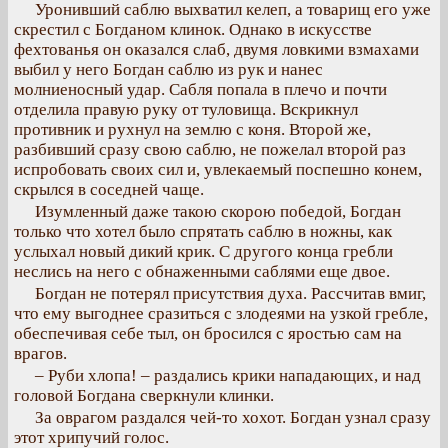
Уронивший саблю выхватил келеп, а товарищ его уже
скрестил с Богданом клинок. Однако в искусстве
фехтованья он оказался слаб, двумя ловкими взмахами
выбил у него Богдан саблю из рук и нанес
молниеносный удар. Сабля попала в плечо и почти
отделила правую руку от туловища. Вскрикнул
противник и рухнул на землю с коня. Второй же,
разбивший сразу свою саблю, не пожелал второй раз
испробовать своих сил и, увлекаемый поспешно конем,
скрылся в соседней чаще.
Изумленный даже такою скорою победой, Богдан
только что хотел было спрятать саблю в ножны, как
услыхал новый дикий крик. С другого конца гребли
неслись на него с обнаженными саблями еще двое.
Богдан не потерял присутствия духа. Рассчитав вмиг,
что ему выгоднее сразиться с злодеями на узкой гребле,
обеспечивая себе тыл, он бросился с яростью сам на
врагов.
– Руби хлопа! – раздались крики нападающих, и над
головой Богдана сверкнули клинки.
За оврагом раздался чей-то хохот. Богдан узнал сразу
этот хрипучий голос.