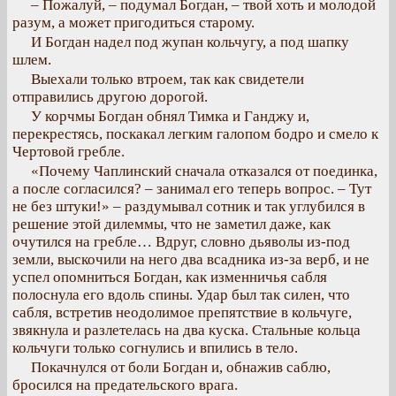
– Пожалуй, – подумал Богдан, – твой хоть и молодой
разум, а может пригодиться старому.
И Богдан надел под жупан кольчугу, а под шапку
шлем.
Выехали только втроем, так как свидетели
отправились другою дорогой.
У корчмы Богдан обнял Тимка и Ганджу и,
перекрестясь, поскакал легким галопом бодро и смело к
Чертовой гребле.
«Почему Чаплинский сначала отказался от поединка,
а после согласился? – занимал его теперь вопрос. – Тут
не без штуки!» – раздумывал сотник и так углубился в
решение этой дилеммы, что не заметил даже, как
очутился на гребле… Вдруг, словно дьяволы из-под
земли, выскочили на него два всадника из-за верб, и не
успел опомниться Богдан, как изменничья сабля
полоснула его вдоль спины. Удар был так силен, что
сабля, встретив неодолимое препятствие в кольчуге,
звякнула и разлетелась на два куска. Стальные кольца
кольчуги только согнулись и впились в тело.
Покачнулся от боли Богдан и, обнажив саблю,
бросился на предательского врага.