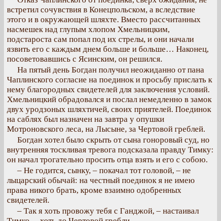
встретил сочувствия в Конецпольском, а вследствие
этого и в окружающей шляхте. Вместо рассчитанных
насмешек над глупым хлопом Хмельницким,
подстароста сам попал под их стрелы, и они начали
язвить его с каждым днем больше и больше… Наконец,
посоветовавшись с Ясинским, он решился.
На пятый день Богдан получил неожиданно от пана
Чаплинского согласие на поединок и просьбу прислать к
нему благородных свидетелей для заключения условий.
Хмельницкий обрадовался и послал немедленно в замок
двух уродзоных шляхтичей, своих приятелей. Поединок
на саблях был назначен на завтра у опушки
Мотроновского леса, на Лысыне, за Чертовой греблей.
Богдан хотел было скрыть от сына гоноровый суд, но
внутренняя тоскливая тревога подсказала правду Тимку:
он начал трогательно просить отца взять и его с собою.
– Не годится, сынку, – покачал тот головой, – не
лыцарский обычай: на честный поединок я не имею
права никого брать, кроме взаимно одобренных
свидетелей.
– Так я хоть провожу тебя с Ганджой, – настаивал
Тимко, – хоть до Чертовой гребли.