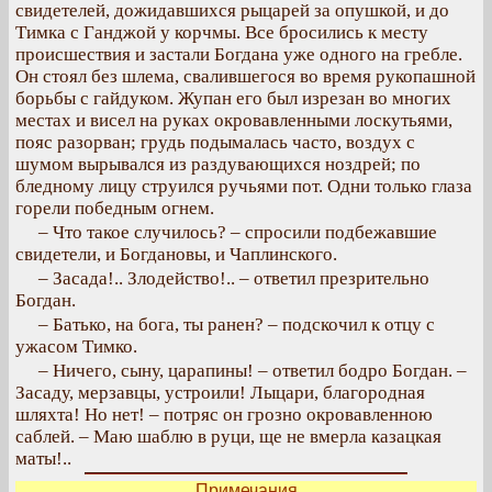
свидетелей, дожидавшихся рыцарей за опушкой, и до
Тимка с Ганджой у корчмы. Все бросились к месту
происшествия и застали Богдана уже одного на гребле.
Он стоял без шлема, свалившегося во время рукопашной
борьбы с гайдуком. Жупан его был изрезан во многих
местах и висел на руках окровавленными лоскутьями,
пояс разорван; грудь подымалась часто, воздух с
шумом вырывался из раздувающихся ноздрей; по
бледному лицу струился ручьями пот. Одни только глаза
горели победным огнем.
– Что такое случилось? – спросили подбежавшие
свидетели, и Богдановы, и Чаплинского.
– Засада!.. Злодейство!.. – ответил презрительно
Богдан.
– Батько, на бога, ты ранен? – подскочил к отцу с
ужасом Тимко.
– Ничего, сыну, царапины! – ответил бодро Богдан. –
Засаду, мерзавцы, устроили! Лыцари, благородная
шляхта! Но нет! – потряс он грозно окровавленною
саблей. – Маю шаблю в руци, ще не вмерла казацкая
маты!..
Примечания