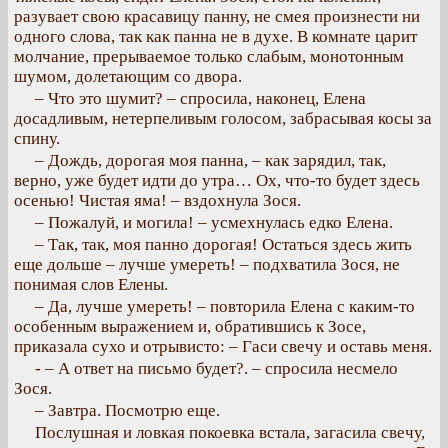
разувает свою красавицу панну, не смея произнести ни
одного слова, так как панна не в духе. В комнате царит
молчание, прерываемое только слабым, монотонным
шумом, долетающим со двора.
– Что это шумит? – спросила, наконец, Елена
досадливым, нетерпеливым голосом, забрасывая косы за
спину.
– Дождь, дорогая моя панна, – как зарядил, так,
верно, уже будет идти до утра… Ох, что-то будет здесь
осенью! Чистая яма! – вздохнула Зося.
– Пожалуй, и могила! – усмехнулась едко Елена.
– Так, так, моя панно дорогая! Остаться здесь жить
еще дольше – лучше умереть! – подхватила Зося, не
понимая слов Елены.
– Да, лучше умереть! – повторила Елена с каким-то
особенным выражением и, обратившись к Зосе,
приказала сухо и отрывисто: – Гаси свечу и оставь меня.
- – А ответ на письмо будет?. – спросила несмело
Зося.
– Завтра. Посмотрю еще.
Послушная и ловкая покоевка встала, загасила свечу,