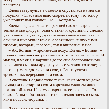
теперь… Конечно, не ее вина; но как быть, на что
решиться?
Елена завернулась в одеяло и опустилась на мягкие
подушки. «Спасаться надо скорее, потому что топор
уже поднят над головой. Но… Богдан?»
Елена закрыла глаза, и пред ней словно выросли в
темноте две фигуры; одна статная и красивая, с смелым,
уверенным лицом, а другая – надменная и кичливая, с
слишком широким станом, оловянными, выпуклыми
глазами, которые, казалось, так и впивались в нее.
– Ах, Богдан! – произнесла вслух Елена. – Богдан! –
прошептала она еще раз совсем тихо и смежила глаза. И
мысли, и мечты, и картины долго еще беспорядочною
вереницей сменяли друг друга в ее усталой головке; но,
наконец, молодость взяла свое, и Елена уснула
тревожным, перерывистым сном.
В светлице Богдана тоже темно, как в могиле; даже
лампадка не озаряла своим коротким сиянием лика
пречистой девы. Некому опорядить ее, зажечь… То,
было, Ганна заботилась, а теперь темно здесь и сыро,
как в подвале тюрьмы…
Давно уже уехал таинственный гость, давно уже