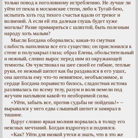
только повод к поголовному истреблению. Не лучше ли
уйти от пекла в московские степи, либо к Тугай-бею,
испытать хоть год тихого счастья вдали от тревог и
волнений. А если ей эта далекая глушь будет хуже
могилы? Разве примириться с шляхтой, быть полезным
народу хоть малым?
Мысли Богдана оборвались; какая-то смутная
слабость наполнила все его существо; он прислонился к
стене и полузакрыл глаза; образ Елены, обольстительный
и нежный, словно вырос перед ним из окружающей
темноты. Он чувствовал на шее своей ее гибкие, теплые
руки, ее нежный шепот как бы раздавался в его ушах,
она шептала ему что-то невнятное, необъяснимое, и
сердце Богдана порывисто билось, сладостная истома
разливалась по всему телу, разум и воля немели под
жгучим наплывом какой-то необоримой силы.
«Уйти, забыть все, против судьбы не пойдешь!» –
вырывался у него едва слышный шепот и замирал в
тишине.
Вдруг словно яркая молния ворвалась в толщу его
неясных мечтаний. Богдан вздрогнул и поднялся.
«Как? Уйти для низкой утехи и знать, что в это же