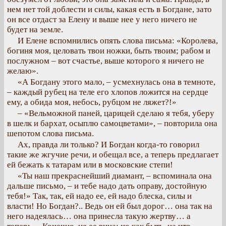
нем нет той доблести и силы, какая есть в Богдане, зато
он все отдаст за Елену и выше нее у него ничего не
будет на земле.
И Елене вспомнились опять слова письма: «Королева,
богиня моя, целовать твои ножки, быть твоим; рабом и
послужном – вот счастье, выше которого я ничего не
желаю».
«А Богдану этого мало, – усмехнулась она в темноте,
– каждый рубец на теле его хлопов ложится на сердце
ему, а обида моя, небось, рубцом не ляжет?!»
– «Вельможной паней, царицей сделаю я тебя, уберу
в шелк и бархат, осыплю самоцветами», – повторила она
шепотом слова письма.
Ах, правда ли только? И Богдан когда-то говорил
такие же жгучие речи, и обещал все, а теперь предлагает
ей бежать к татарам или в московские степи!
«Ты наш прекраснейший диамант, – вспоминала она
дальше письмо, – и тебе надо дать оправу, достойную
тебя!» Так, так, ей надо ее, ей надо блеска, силы и
власти! Но Богдан?.. Ведь он ей был дорог… она так на
него надеялась… она принесла такую жертву… а