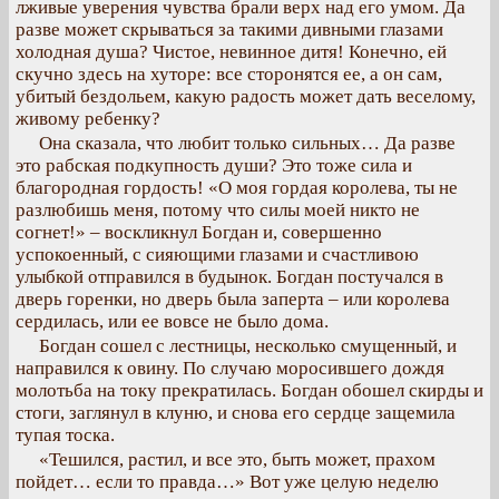
лживые уверения чувства брали верх над его умом. Да
разве может скрываться за такими дивными глазами
холодная душа? Чистое, невинное дитя! Конечно, ей
скучно здесь на хуторе: все сторонятся ее, а он сам,
убитый бездольем, какую радость может дать веселому,
живому ребенку?
Она сказала, что любит только сильных… Да разве
это рабская подкупность души? Это тоже сила и
благородная гордость! «О моя гордая королева, ты не
разлюбишь меня, потому что силы моей никто не
согнет!» – воскликнул Богдан и, совершенно
успокоенный, с сияющими глазами и счастливою
улыбкой отправился в будынок. Богдан постучался в
дверь горенки, но дверь была заперта – или королева
сердилась, или ее вовсе не было дома.
Богдан сошел с лестницы, несколько смущенный, и
направился к овину. По случаю моросившего дождя
молотьба на току прекратилась. Богдан обошел скирды и
стоги, заглянул в клуню, и снова его сердце защемила
тупая тоска.
«Тешился, растил, и все это, быть может, прахом
пойдет… если то правда…» Вот уже целую неделю