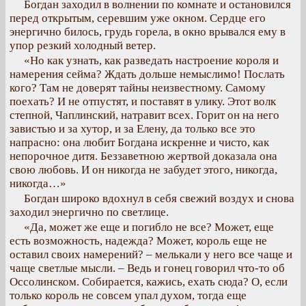
Богдан заходил в волнении по комнате и остановился
перед открытым, серевшим уже окном. Сердце его
энергично билось, грудь горела, в окно врывался ему в
упор резкий холодный ветер.
«Но как узнать, как разведать настроение короля и
намерения сейма? Ждать дольше немыслимо! Послать
кого? Там не доверят тайны неизвестному. Самому
поехать? И не отпустят, и поставят в улику. Этот волк
степной, Чаплинский, натравит всех. Горит он на него
завистью и за хутор, и за Елену, да только все это
напрасно: она любит Богдана искренне и чисто, как
непорочное дитя. Беззаветною жертвой доказала она
свою любовь. И он никогда не забудет этого, никогда,
никогда…»
Богдан широко вдохнул в себя свежий воздух и снова
заходил энергично по светлице.
«Да, может же еще и погибло не все? Может, еще
есть возможность, надежда? Может, король еще не
оставил своих намерений? – мелькали у него все чаще и
чаще светлые мысли. – Ведь и гонец говорил что-то об
Оссолинском. Собирается, кажись, ехать сюда? О, если
только король не совсем упал духом, тогда еще