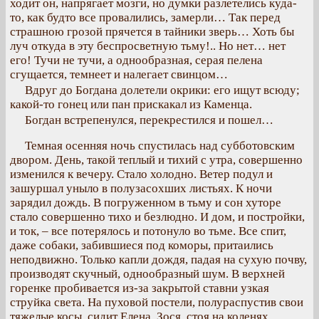
ходит он, напрягает мозги, но думки разлетелись куда-
то, как будто все провалились, замерли… Так перед
страшною грозой прячется в тайники зверь… Хоть бы
луч откуда в эту беспросветную тьму!.. Но нет… нет
его! Тучи не тучи, а однообразная, серая пелена
сгущается, темнеет и налегает свинцом…
Вдруг до Богдана долетели окрики: его ищут всюду;
какой-то гонец или пан прискакал из Каменца.
Богдан встрепенулся, перекрестился и пошел…
Темная осенняя ночь спустилась над субботовским
двором. День, такой теплый и тихий с утра, совершенно
изменился к вечеру. Стало холодно. Ветер подул и
зашуршал уныло в полузасохших листьях. К ночи
зарядил дождь. В погруженном в тьму и сон хуторе
стало совершенно тихо и безлюдно. И дом, и постройки,
и ток, – все потерялось и потонуло во тьме. Все спит,
даже собаки, забившиеся под коморы, притаились
неподвижно. Только капли дождя, падая на сухую почву,
производят скучный, однообразный шум. В верхней
горенке пробивается из-за закрытой ставни узкая
струйка света. На пуховой постели, полураспустив свои
тяжелые косы, сидит Елена. Зося, стоя на коленях,