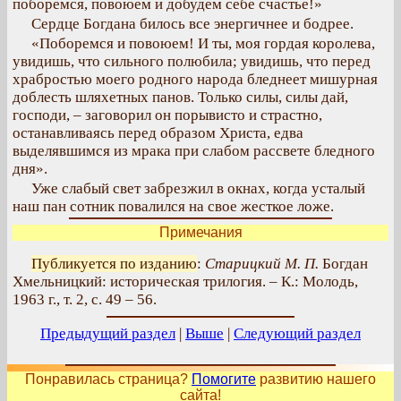
поборемся, повоюем и добудем себе счастье!»
Сердце Богдана билось все энергичнее и бодрее.
«Поборемся и повоюем! И ты, моя гордая королева,
увидишь, что сильного полюбила; увидишь, что перед
храбростью моего родного народа бледнеет мишурная
доблесть шляхетных панов. Только силы, силы дай,
господи, – заговорил он порывисто и страстно,
останавливаясь перед образом Христа, едва
выделявшимся из мрака при слабом рассвете бледного
дня».
Уже слабый свет забрезжил в окнах, когда усталый
наш пан сотник повалился на свое жесткое ложе.
Примечания
Публикуется по изданию
:
Старицкий М. П.
Богдан
Хмельницкий: историческая трилогия. – К.: Молодь,
1963 г., т. 2, с. 49 – 56.
Предыдущий раздел
|
Выше
|
Следующий раздел
Понравилась страница?
Помогите
развитию нашего
сайта!