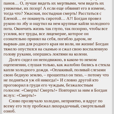
панов… О, лучше видеть их мертвыми, чем видеть их
униженье, их позор! А если еще обвинят его в измене,
тогда что? Ужасная, постыдная смерть! Расстаться с
Еленой… ее покинуть сиротой… А?! Богдан провел
рукою по лбу и ощутил на нем крупные кайли холодного
пота. Окончить жизнь так глупо, так позорно, чтобы все
усилия, все труды, все лицемерие, которое он
сознательно принял на себя, погибло даром, не
вырвав-,ши для родного края ни воли, ни жизни! Богдан
тяжело опустился на скамью и сжал свою воспаленную
голову руками, опершись локтями на колени.
Долго сидел он неподвижно, в каком-то немом
оцепенении, слушая только, как жалобно бились в стекла
капли холодного дождя. «Оплакивай, поливай слезами
свою бедную землю, – прошептал он тихо, – потому что
не подняться уж ей никогда!» И словно другой кто
проговорил в груди его чуждым, безжалостным
голосом: «Смерть! Смерть!» Повторил за ним и Богдан
вслух: «Смерть!»
Слово прозвучало холодно, неприятно, и вдруг по
всему его телу пробежал лихорадочный, смертельный
озноб.