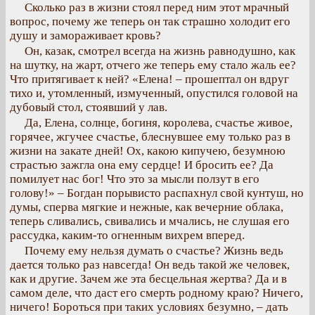
Сколько раз в жизни стоял перед ним этот мрачный
вопрос, почему же теперь он так страшно холодит его
душу и замораживает кровь?
Он, казак, смотрел всегда на жизнь равнодушно, как
на шутку, на жарт, отчего же теперь ему стало жаль ее?
Что притягивает к ней? «Елена! – прошептал он вдруг
тихо и, утомленный, измученный, опустился головой на
дубовый стол, стоявший у лав.
Да, Елена, солнце, богиня, королева, счастье живое,
горячее, жгучее счастье, блеснувшее ему только раз в
жизни на закате дней! Ох, какою кипучею, безумною
страстью зажгла она ему сердце! И бросить ее? Да
помилует нас бог! Что это за мысли ползут в его
голову!» – Богдан порывисто распахнул свой кунтуш, но
думы, сперва мягкие и нежные, как вечерние облака,
теперь сливались, свивались и мчались, не слушая его
рассудка, каким-то огненным вихрем вперед.
Почему ему нельзя думать о счастье? Жизнь ведь
дается только раз навсегда! Он ведь такой же человек,
как и другие. Зачем же эта бесцельная жертва? Да и в
самом деле, что даст его смерть родному краю? Ничего,
ничего! Бороться при таких условиях безумно, – дать