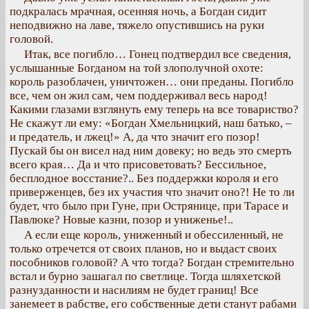
подкралась мрачная, осенняя ночь, а Богдан сидит
неподвижно на лаве, тяжело опустившись на руки
головой.
Итак, все погибло… Гонец подтвердил все сведения,
услышанные Богданом на той злополучной охоте:
король разоблачен, уничтожен… они преданы. Погибло
все, чем он жил сам, чем поддерживал весь народ!
Какими глазами взглянуть ему теперь на все товариство?
Не скажут ли ему: «Богдан Хмельницкий, наш батько, –
и предатель, и лжец!» А, да что значит его позор!
Пускай бы он висел над ним довеку; но ведь это смерть
всего края… Да и что присоветовать? Бессильное,
бесплодное восстание?.. Без поддержки короля и его
приверженцев, без их участия что значит оно?! Не то ли
будет, что было при Гуне, при Острянице, при Тарасе и
Павлюке? Новые казни, позор и униженье!..
А если еще король, униженный и обессиленный, не
только отречется от своих планов, но и выдаст своих
пособников головой? А что тогда? Богдан стремительно
встал и бурно зашагал по светлице. Тогда шляхетской
разнузданности и насилиям не будет границ! Все
занемеет в рабстве, его собственные дети станут рабами