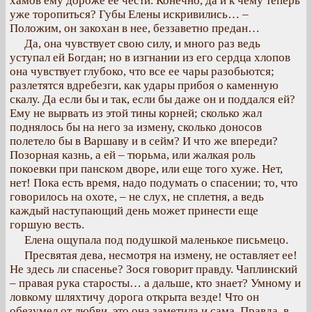
хамов ему дороже ее чести. Конечно, да и к чему теперь
уже торопиться? Губы Елены искривились… –
Положим, он закохан в нее, беззаветно предан…
Да, она чувствует свою силу, и много раз ведь
уступал ей Богдан; но в изгнании из его сердца хлопов
она чувствует глубоко, что все ее чары разобьются;
разлетятся вдребезги, как удары прибоя о каменную
скалу. Да если бы и так, если бы даже он и поддался ей?
Ему не вырвать из этой тины корней; сколько жал
поднялось бы на него за измену, сколько доносов
полетело бы в Варшаву и в сейм? И что же впереди?
Позорная казнь, а ей – тюрьма, или жалкая роль
покоевки при панском дворе, или еще того хуже. Нет,
нет! Пока есть время, надо подумать о спасении; то, что
говорилось на охоте, – не слух, не сплетня, а ведь
каждый наступающий день может принести еще
горшую весть.
Елена ощупала под подушкой маленькое письмецо.
Пресвятая дева, несмотря на измену, не оставляет ее!
Не здесь ли спасенье? Зося говорит правду. Чаплинский
– правая рука старосты… а дальше, кто знает? Умному и
ловкому шляхтичу дорога открыта везде! Что он
обезумел от любви, это она заметила и сама. Правда, в