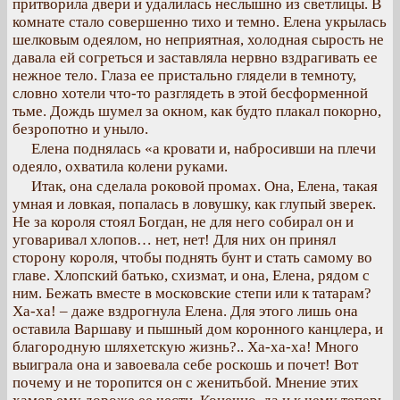
притворила двери и удалилась неслышно из светлицы. В
комнате стало совершенно тихо и темно. Елена укрылась
шелковым одеялом, но неприятная, холодная сырость не
давала ей согреться и заставляла нервно вздрагивать ее
нежное тело. Глаза ее пристально глядели в темноту,
словно хотели что-то разглядеть в этой бесформенной
тьме. Дождь шумел за окном, как будто плакал покорно,
безропотно и уныло.
Елена поднялась «а кровати и, набросивши на плечи
одеяло, охватила колени руками.
Итак, она сделала роковой промах. Она, Елена, такая
умная и ловкая, попалась в ловушку, как глупый зверек.
Не за короля стоял Богдан, не для него собирал он и
уговаривал хлопов… нет, нет! Для них он принял
сторону короля, чтобы поднять бунт и стать самому во
главе. Хлопский батько, схизмат, и она, Елена, рядом с
ним. Бежать вместе в московские степи или к татарам?
Ха-ха! – даже вздрогнула Елена. Для этого лишь она
оставила Варшаву и пышный дом коронного канцлера, и
благородную шляхетскую жизнь?.. Ха-ха-ха! Много
выиграла она и завоевала себе роскошь и почет! Вот
почему и не торопится он с женитьбой. Мнение этих