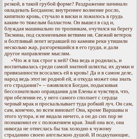
резкой, в такой грубой форме? Раздражение начинало
овладевать Богданом; внутреннее волнение росло,
кипятило кровь, стучало в виски и ложилось в грудь
каким-то тяжелым балластом. Он вышел в сад и,
блуждая машинально по тропинкам, очутился на берегу
Тясмина, под склоненными ветвями ив. Свежий ветерок
и болтливый лепет игравшей по камням реки утишили
несколько жар, разгоревшийся в его груди, и дали
другое направление мыслям.
«Что ж я так строг к ней? Она ведь и родилась, и
воспитывалась среди самой знатной шляхты; их думки и
привязанности всосались ей в кровь! Да и в самом деле,
народ ведь этот не родной ей, и откуда может она знать
его страдания?» – оживлялся Богдан, подыскивая
бессознательно оправдания для Елены и чувствуя, что,
при обелении ее, у него самого сползает с сердца
черный мрак и проскальзывает туда робкий луч. Он сам,
сам, конечно, во всем виноват! Она, кроме Варшавы и
этого хутора, и не видала ничего, а он до сих пор не
познакомил ее с положением края. Знай она все, она
никогда не отнеслась бы так холодно к чужому
страданию своею ангельскою душой. И подкупающие,