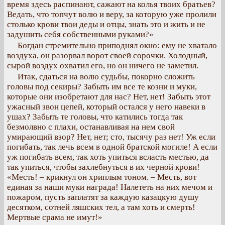
время здесь распинают, сажают на колья твоих братьев?
Ведать, что топчут волю и веру, за которую уже пролили
столько крови твои деды и отцы, знать это и жить и не
задушить себя собственными руками?»
Богдан стремительно приподнял окно: ему не хватало
воздуха, он разорвал ворот своей сорочки. Холодный,
сырой воздух охватил его, но он ничего не заметил.
Итак, сдаться на волю судьбы, покорно сложить
головы под секиры? Забыть им все те козни и муки,
которые они изобретают для нас? Нет, нет! Забыть этот
ужасный звон цепей, который остался у него навеки в
ушах? Забыть те головы, что катились тогда так
безмолвно с плахи, останавливая на нем свой
умирающий взор? Нет, нет; сто, тысячу раз нет! Уж если
погибать, так лечь всем в одной братской могиле! А если
уж погибать всем, так хоть упиться всласть местью, да
так упиться, чтобы захлебнуться в их черной крови!
«Месть! – крикнул он хриплым тоном. – Месть, вот
единая за наши муки награда! Налететь на них мечом и
пожаром, пусть заплатят за каждую казацкую душу
десятком, сотней ляшских тел, а там хоть и смерть!
Мертвые срама не имут!»