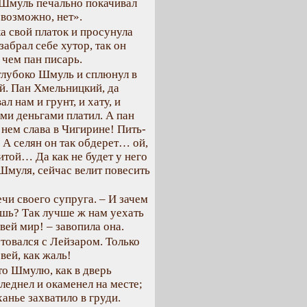
 Шмуль печально покачивал
евозможно, нет».
а свой платок и просунула
забрал себе хутор, так он
 чем пан писарь.
 глубоко Шмуль и сплюнул в
й. Пан Хмельницкий, да
л нам и грунт, и хату, и
ыми деньгами платил. А пан
 нем слава в Чигирине! Пить-
т! А селян он так обдерет… ой,
витой… Да как не будет у него
 Шмуля, сейчас велит повесить
ечи своего супруга. – И зачем
ишь? Так лучше ж нам уехать
 вей мир! – завопила она.
етовался с Лейзаром. Только
вей, как жаль!
-то Шмулю, как в дверь
еднел и окаменел на месте;
анье захватило в груди.