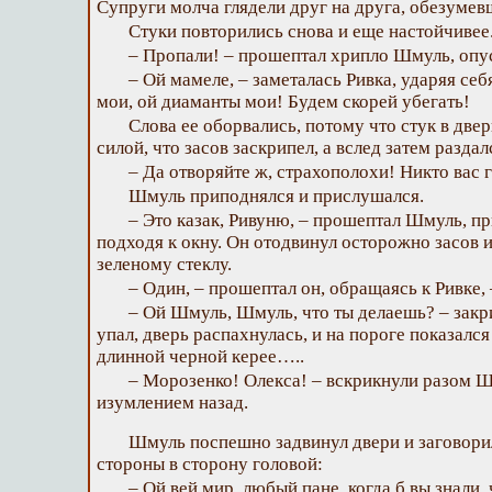
Супруги молча глядели друг на друга, обезумев
Стуки повторились снова и еще настойчивее
– Пропали! – прошептал хрипло Шмуль, опус
– Ой мамеле, – заметалась Ривка, ударяя себя
мои, ой диаманты мои! Будем скорей убегать!
Слова ее оборвались, потому что стук в двер
силой, что засов заскрипел, а вслед затем раздал
– Да отворяйте ж, страхополохи! Никто вас г
Шмуль приподнялся и прислушался.
– Это казак, Ривуню, – прошептал Шмуль, п
подходя к окну. Он отодвинул осторожно засов 
зеленому стеклу.
– Один, – прошептал он, обращаясь к Ривке, 
– Ой Шмуль, Шмуль, что ты делаешь? – закри
упал, дверь распахнулась, и на пороге показался
длинной черной керее…..
– Морозенко! Олекса! – вскрикнули разом Шм
изумлением назад.
Шмуль поспешно задвинул двери и заговори
стороны в сторону головой:
– Ой вей мир, любый пане, когда б вы знали, 