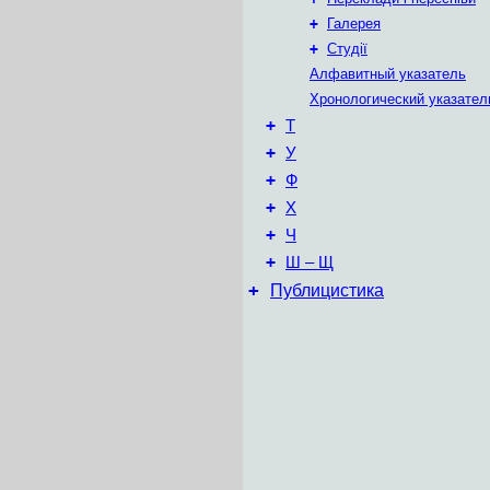
+
Галерея
+
Студії
Алфавитный указатель
Хронологический указател
+
Т
+
У
+
Ф
+
Х
+
Ч
+
Ш – Щ
+
Публицистика