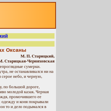
О
кий
ках Оксаны
М. П. Старицкий,
М. Старицкая-Черняховская
непроглядные сумерки.
тра, не останавливался ни на
 серое небо, и черную,
у, по большой дороге,
иво молодой казак. Черная
ождя, промочившего ее
; одежду и коня покрывали
 он то и дело подымался в