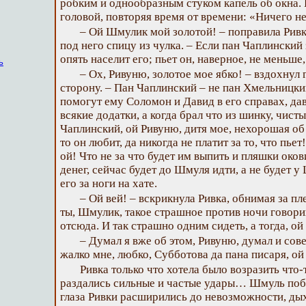
робким и однообразным стуком капель об окна.
головой, повторяя время от времени: «Ничего н
– Ой Шмулик мой золотой! – поправила Ривк
под него спицу из чулка. – Если пан Чаплинский 
опять населит его; пьет он, наверное, не меньше,
ь
– Ох, Ривуню, золотое мое ябко! – вздохнул
сторону. – Пан Чаплинский – не пан Хмельницки
помогут ему Соломон и Давид в его справах, дава
всякие додатки, а когда брал что из шинку, чист
Чаплинский, ой Ривуню, дитя мое, нехорошая об
то он любит, да никогда не платит за то, что пье
ой! Что не за что будет им выпить и пляшки око
денег, сейчас будет до Шмуля идти, а не будет у
его за ноги на хате.
– Ой вей! – вскрикнула Ривка, обнимая за пл
ты, Шмулик, такое страшное против ночи говор
отсюда. И так страшно одним сидеть, а тогда, ой
– Думал я вже об этом, Ривуню, думал и сов
жалко мне, любко, Субботова да пана писаря, ой 
Ривка только что хотела было возразить что
раздались сильные и частые удары… Шмуль побл
глаза Ривки расширились до невозможности, дых