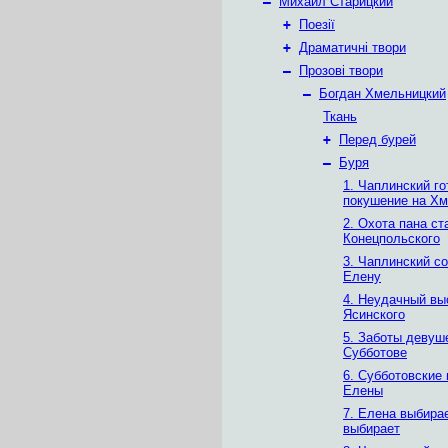
–
Михаил Старицкий
+
Поезії
+
Драматичні твори
–
Прозові твори
–
Богдан Хмельницкий
Ткань
+
Перед бурей
–
Буря
1. Чаплинский го
покушение на Хм
2. Охота пана ст
Конецпольского
3. Чаплинский с
Елену
4. Неудачный вы
Ясинского
5. Заботы девуш
Субботове
6. Субботовские 
Елены
7. Елена выбира
выбирает