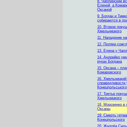
8. Чаплинский в
Еленой, а Комар
Оксаной
9. Богдан и Тимк
собираются в по
10. Второе поку
Хмельницкого
11. Нападение н
12. Поляки сожг
13. Елена у Чап
14. Андрийко ум
руках Богдана
15. Оксана – пл
Комаровского
16. Хмельницкий
справедливости 
Конецпольського
17. Третье покуш
Хмельницкого
18. Морозенко в 
Оксаны
19. Смерть гетм
Конецпольского
20. Жалоба Силь