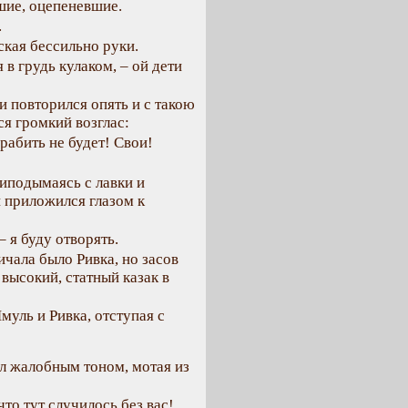
шие, оцепеневшие.
.
кая бессильно руки.
 в грудь кулаком, – ой дети
и повторился опять и с такою
ся громкий возглас:
рабить не будет! Свои!
риподымаясь с лавки и
и приложился глазом к
– я буду отворять.
чала было Ривка, но засов
 высокий, статный казак в
уль и Ривка, отступая с
л жалобным тоном, мотая из
что тут случилось без вас!