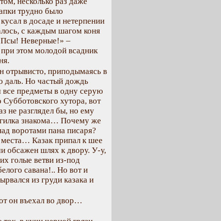
стом, несколько раз даже
апки трудно было
 кусал в досаде и нетерпении
алось, с каждым шагом коня
 Псы! Неверные!» –
 при этом молодой всадник
ня.
он отрывисто, приподымаясь в
ю даль. Но частый дождь
ая все предметы в одну серую
о Субботовского хутора, вот
з не разглядел бы, но ему
я гилка знакома… Почему же
над воротами пана писаря?
о места… Казак припал к шее
и обсажен шлях к двору. У-у,
их голые ветви из-под
елого савана!.. Но вот и
ырвался из груди казака и
вот он въехал во двор…