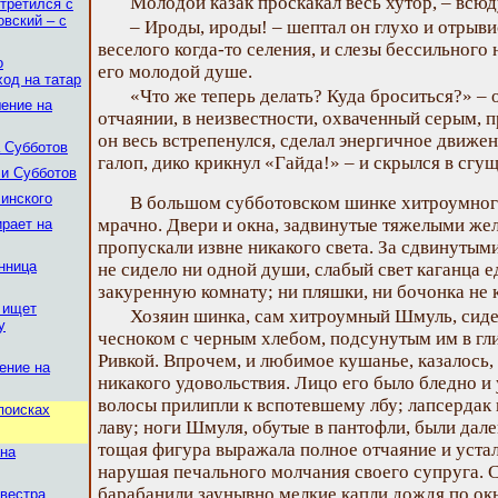
Молодой казак проскакал весь хутор, – всюд
стретился с
овский – с
– Ироды, ироды! – шептал он глухо и отрыви
веселого когда-то селения, и слезы бессильного
о
его молодой душе.
ход на татар
«Что же теперь делать? Куда броситься?» – о
шение на
отчаянии, в неизвестности, охваченный серым, 
он весь встрепенулся, сделал энергичное движен
а Субботов
галоп, дико крикнул «Гайда!» – и скрылся в сг
ли Субботов
линского
В большом субботовском шинке хитроумного
мрачно. Двери и окна, задвинутые тяжелыми же
ирает на
пропускали извне никакого света. За сдвинутым
енница
не сидело ни одной души, слабый свет каганца 
закуренную комнату; ни пляшки, ни бочонка не 
 ищет
Хозяин шинка, сам хитроумный Шмуль, сидел
у
чесноком с черным хлебом, подсунутым им в гл
Ривкой. Впрочем, и любимое кушанье, казалось
ение на
никакого удовольствия. Лицо его было бледно и
волосы прилипли к вспотевшему лбу; лапсердак 
поисках
лаву; ноги Шмуля, обутые в пантофли, были дале
тощая фигура выражала полное отчаяние и устало
ана
нарушая печального молчания своего супруга. 
барабанили заунывно мелкие капли дождя по окн
вестра