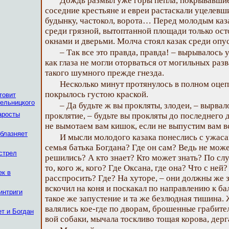
Дождь размыл уже горы пепла, покрывавшие 
соседние крестьяне и евреи растаскали уцелевш
будынку, частокол, ворота… Перед молодым ка
среди грязной, вытоптанной площади только ос
окнами и дверьми. Молча стоял казак среди опу
– Так все это правда, правда! – вырывалось у
как глаза не могли оторваться от могильных раз
такого шумного прежде гнезда.
Несколько минут протянулось в полном оцеп
покрылось густою краской.
товит
ельницкого
– Да будьте ж вы прокляты, злодеи, – вырвал
аросты
проклятие, – будьте вы прокляты до последнего 
не вымотаем вам кишок, если не выпустим вам 
облазняет
И мысли молодого казака понеслись с ужас
семья батька Богдана? Где он сам? Ведь не може
стрел
решились? А кто знает? Кто может знать? По слу
то, кого ж, кого? Где Оксана, где она? Что с ней?
ек в
расспросить? Где? На хуторе, – они должны же з
вскочил на коня и поскакал по направлению к бал
интриги
такое же запустение и та же безлюдная тишина.
валялись кое-где по дворам, брошенные грабит
ет и Богдан
вой собаки, мычала тоскливо тощая корова, дерг