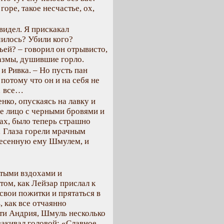
оре, такое несчастье, ох,
видел. Я прискакал
училось? Убили кого?
ьей? – говорил он отрывисто,
азмы, душившие горло.
 и Ривка. – Но пусть пан
 потому что он и на себя не
… все…
нко, опускаясь на лавку и
ое лицо с черными бровями и
ах, было теперь страшно
я… Глаза горели мрачным
несенную ему Шмулем, и
стыми вздохами и
том, как Лейзар прислал к
 свои пожитки и прятаться в
, как все отчаянно
рти Андрия, Шмуль несколько
закивал головой: «Славное