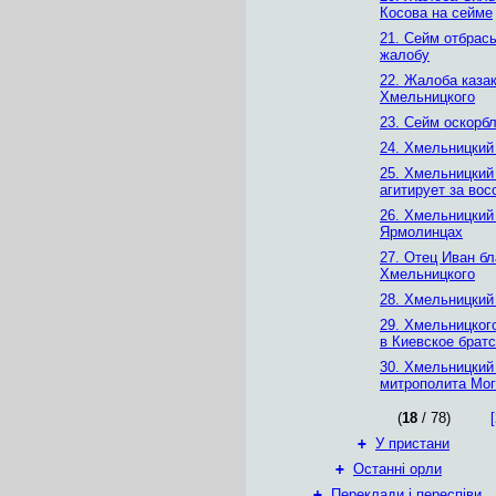
Косова на сейме
21. Сейм отбрас
жалобу
22. Жалоба казак
Хмельницкого
23. Сейм оскорб
24. Хмельницкий
25. Хмельницкий
агитирует за вос
26. Хмельницкий
Ярмолинцах
27. Отец Иван б
Хмельницкого
28. Хмельницкий
29. Хмельницког
в Киевское брат
30. Хмельницкий
митрополита Мо
(
18
/ 78)
[
+
У пристани
+
Останні орли
+
Переклади і переспіви