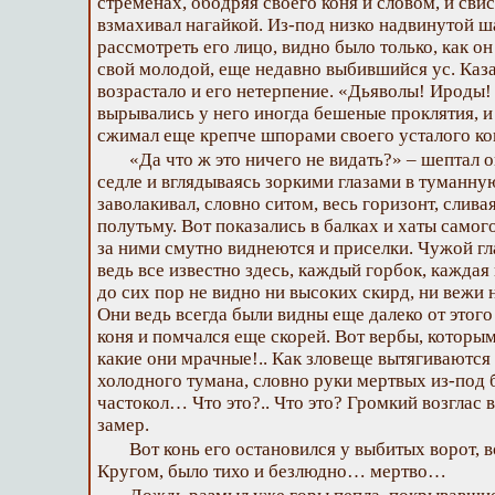
стременах, ободряя своего коня и словом, и сви
взмахивал нагайкой. Из-под низко надвинутой ш
рассмотреть его лицо, видно было только, как он
свой молодой, еще недавно выбившийся ус. Каз
возрастало и его нетерпение. «Дьяволы! Ироды!
вырывались у него иногда бешеные проклятия, и
сжимал еще крепче шпорами своего усталого ко
«Да что ж это ничего не видать?» – шептал 
седле и вглядываясь зоркими глазами в туманну
заволакивал, словно ситом, весь горизонт, слив
полутьму. Вот показались в балках и хаты самог
за ними смутно виднеются и приселки. Чужой гла
ведь все известно здесь, каждый горбок, кажда
до сих пор не видно ни высоких скирд, ни вежи 
Они ведь всегда были видны еще далеко от этог
коня и помчался еще скорей. Вот вербы, которым
какие они мрачные!.. Как зловеще вытягиваются 
холодного тумана, словно руки мертвых из-под б
частокол… Что это?.. Что это? Громкий возглас в
замер.
Вот конь его остановился у выбитых ворот, 
Кругом, было тихо и безлюдно… мертво…