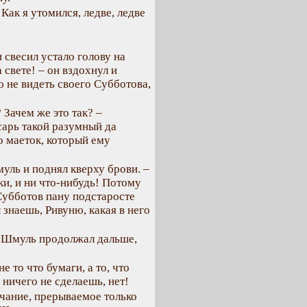
Как я утомился, ледве, ледве
и свесил устало голову на
а свете! – он вздохнул и
 не видеть своего Субботова,
Зачем же это так? –
сарь такой разумный да
го маеток, который ему
муль и поднял кверху брови. –
ки, и ни что-нибудь! Потому
 Субботов пану подстаросте
знаешь, Ривуню, какая в него
а Шмуль продолжал дальше,
е то что бумаги, а то, что
, ничего не сделаешь, нет!
чание, прерываемое только