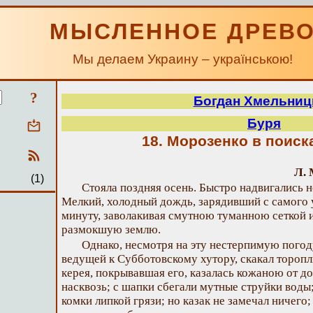
МЫСЛЕННОЕ ДРЕВ
Мы делаем Украину – українською!
?
Богдан Хмельниц
Буря
18. Морозенко в поис
Л. 
(1)
Стояла поздняя осень. Быстро надвигались 
Мелкий, холодный дождь, зарядивший с самого у
минуту, заволакивая смутною туманною сеткой и
размокшую землю.
Однако, несмотря на эту нестерпимую погод
ведущей к Субботовскому хутору, скакал торопл
керея, покрывавшая его, казалась кожаною от д
насквозь; с шапки сбегали мутные струйки воды
комки липкой грязи; но казак не замечал ничего;