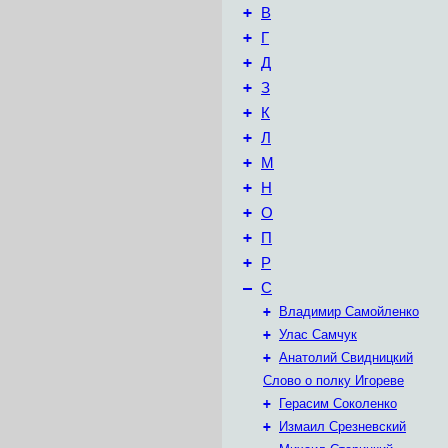
+
В
+
Г
+
Д
+
З
+
К
+
Л
+
М
+
Н
+
О
+
П
+
Р
–
С
+
Владимир Самойленко
+
Улас Самчук
+
Анатолий Свидницкий
Слово о полку Игореве
+
Герасим Соколенко
+
Измаил Срезневский