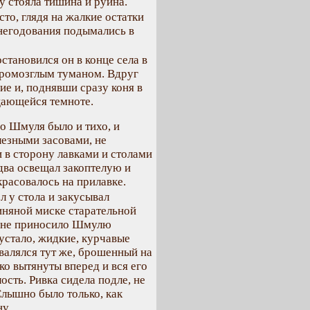
у стояла тишина и руина.
сто, глядя на жалкие остатки
 негодования подымались в
становился он в конце села в
промозглым туманом. Вдруг
ие и, поднявши сразу коня в
ущающейся темноте.
 Шмуля было и тихо, и
лезными засовами, не
и в сторону лавками и столами
едва освещал закоптелую и
красовалось на прилавке.
 у стола и закусывал
иняной миске старательной
, не приносило Шмулю
 устало, жидкие, курчавые
валялся тут же, брошенный на
ко вытянуты вперед и вся его
сть. Ривка сидела подле, не
Слышно было только, как
у.