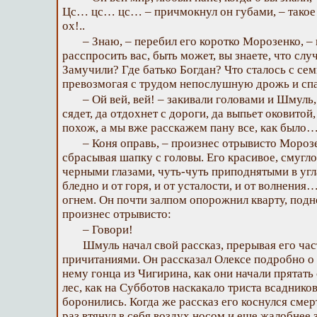
Цс… цс… цс… – причмокнул он губами, – такое г
ох!..
– Знаю, – перебил его коротко Морозенко, – 
расспросить вас, быть может, вы знаете, что сл
Замучили? Где батько Богдан? Что сталось с сем
превозмогая с трудом непослушную дрожь и сп
– Ой вей, вей! – закивали головами и Шмуль,
сядет, да отдохнет с дороги, да выпьет оковитой,
похож, а мы вже расскажем пану все, как было
– Коня оправь, – произнес отрывисто Морозе
сбрасывая шапку с головы. Его красивое, смугл
черными глазами, чуть-чуть приподнятыми в угл
бледно и от горя, и от усталости, и от волнени
огнем. Он почти залпом опорожнил кварту, под
произнес отрывисто:
– Говори!
Шмуль начал свой рассказ, прерывая его ча
причитаниями. Он рассказал Олексе подробно о 
нему гонца из Чигирина, как они начали прятать
лес, как на Субботов наскакало триста всадников
боронились. Когда же рассказ его коснулся сме
раз втянул в себя воздух носом и еще жалобнее 