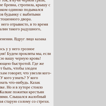
ток, в кучи черной грязи,
ие бревна, стропила, крышу с
заком одиноко подымался
тов будынку с выбитыми
стошенного двора.
 него отрывисто, в то время
валин такого радушного,
енении. Вдруг лицо казака
ось у у него грозное
дня! Будем прокляты мы, если
всю вашу черную кровь!
ающею быстротой. Где же
т быть, чтобы злодеи
хам говорят, что увезли кого-
 У кого узнать? У кого
нать что-нибудь. Казак
ке. Но и в хуторе стояло
 Жалкие пожитки крестьян
елями. Слышался жалобный
ая старую солому со стрехи.