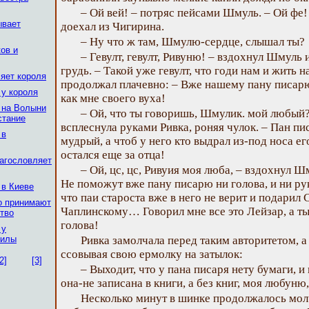
– Ой вей! – потряс пейсами Шмуль. – Ой фе! 
ывает
доехал из Чигирина.
– Ну что ж там, Шмулю-сердце, слышал ты?
ов и
– Гевулт, гевулт, Ривуню! – вздохнул Шмуль 
грудь. – Такой уже гевулт, что годи нам и жить н
ляет короля
продолжал плачевно: – Вже нашему пану писарю
 у короля
как мне своего вуха!
 на Волыни
– Ой, что ты говоришь, Шмулик. мой любый? 
стание
всплеснула руками Ривка, роняя чулок. – Пан пи
 в
мудрый, а чтоб у него кто выдрал из-под носа е
остался еще за отца!
лагословляет
– Ой, цс, цс, Ривуия моя люба, – вздохнул Ш
Не поможут вже пану писарю ни голова, и ни ру
 в Киеве
что паи староста вже в него не верит и подарил
о принимают
Чаплинскому… Говорил мне все это Лейзар, а ты 
ство
голова!
 у
гилы
Ривка замолчала перед таким авторитетом, 
ссовывая свою ермолку на затылок:
2]
[3]
– Выходит, что у пана писаря нету бумаги, и н
она-не записана в книги, а без книг, моя любуню
Несколько минут в шинке продолжалось мол