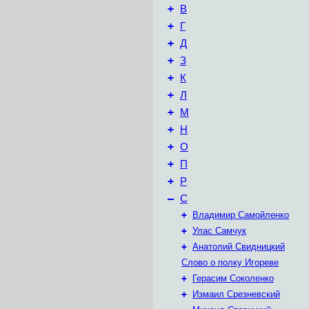
+
В
+
Г
+
Д
+
З
+
К
+
Л
+
М
+
Н
+
О
+
П
+
Р
–
С
+
Владимир Самойленко
+
Улас Самчук
+
Анатолий Свидницкий
Слово о полку Игореве
+
Герасим Соколенко
+
Измаил Срезневский