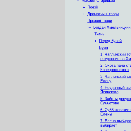
–
Михаил Старицкий
+
Поезії
+
Драматичні твори
–
Прозові твори
–
Богдан Хмельницкий
Ткань
+
Перед бурей
–
Буря
1. Чаплинский го
покушение на Хм
2. Охота пана ст
Конецпольского
3. Чаплинский с
Елену
4. Неудачный вы
Ясинского
5. Заботы девуш
Субботове
6. Субботовские 
Елены
7. Елена выбира
выбирает