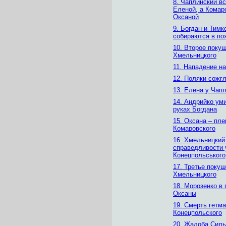
8. Чаплинский в
Еленой, а Комар
Оксаной
9. Богдан и Тимк
собираются в по
10. Второе поку
Хмельницкого
11. Нападение н
12. Поляки сожг
13. Елена у Чап
14. Андрийко ум
руках Богдана
15. Оксана – пл
Комаровского
16. Хмельницкий
справедливости 
Конецпольського
17. Третье покуш
Хмельницкого
18. Морозенко в 
Оксаны
19. Смерть гетм
Конецпольского
20. Жалоба Силь