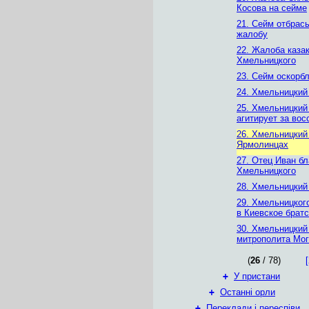
Косова на сейме
21. Сейм отбрас
жалобу
22. Жалоба казак
Хмельницкого
23. Сейм оскорб
24. Хмельницкий
25. Хмельницкий
агитирует за вос
26. Хмельницкий
Ярмолинцах
27. Отец Иван б
Хмельницкого
28. Хмельницкий
29. Хмельницког
в Киевское брат
30. Хмельницкий
митрополита Мо
(
26
/ 78)
[
+
У пристани
+
Останні орли
+
Переклади і переспіви