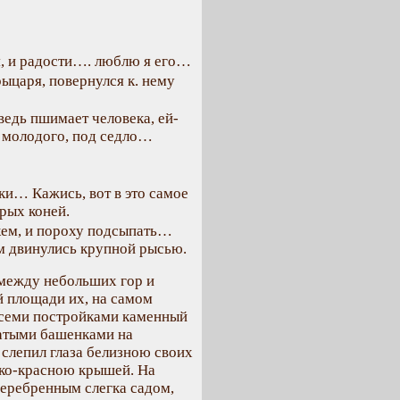
я, и радости…. люблю я его…
ыцаря, повернулся к. нему
ведь пшимает человека, ей-
о, молодого, под седло…
ки… Кажись, вот в это самое
брых коней.
 кем, и пороху подсыпать…
им двинулись крупной рысью.
между небольших гор и
й площади их, на самом
 всеми постройками каменный
чатыми башенками на
 слепил глаза белизною своих
рко-красною крышей. На
серебренным слегка садом,