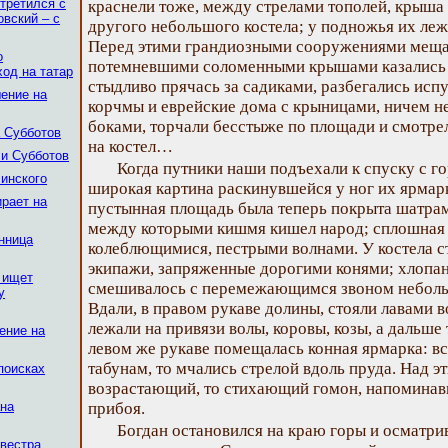
стретился с
краснели тоже, между стрелами тополей, крыша
овский – с
другого небольшого костела; у подножья их леж
Перед этими грандиозными сооружениями мещан
о
потемневшими соломенными крышами казались ж
ход на татар
стыдливо прячась за садиками, разбегались испу
шение на
корчмы и еврейские дома с крыницами, ничем н
боками, торчали бесстыже по площади и смотр
а Субботов
на костел…
ли Субботов
Когда путники наши подъехали к спуску с го
линского
широкая картина раскинувшейся у ног их ярмар
ирает на
пустынная площадь была теперь покрыта шатрам
между которыми кишмя кишел народ; сплошная 
енница
колеблющимися, пестрыми волнами. У костела с
экипажи, запряженные дорогими конями; хлопан
 ищет
смешивалось с перемежающимся звоном небольш
у
Вдали, в правом рукаве долины, стояли лавами в
лежали на привязи волы, коровы, козы, а дальше
ение на
левом же рукаве помещалась конная ярмарка: вс
табунам, то мчались стрелой вдоль пруда. Над э
поисках
возрастающий, то стихающий гомон, напоминав
ана
прибоя.
Богдан остановился на краю горы и осматри
вестра