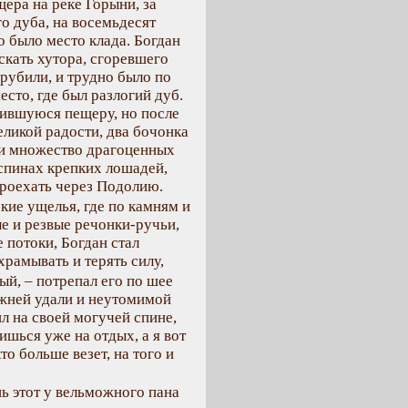
щера на реке Горыни, за
го дуба, на восемьдесят
о было место клада. Богдан
скать хутора, сгоревшего
срубили, и трудно было по
сто, где был разлогий дуб.
лившуюся пещеру, но после
еликой радости, два бочонка
 и множество драгоценных
спинах крепких лошадей,
проехать через Подолию.
окие ущелья, где по камням и
е и резвые речонки-ручьи,
 потоки, Богдан стал
храмывать и терять силу,
ый, – потрепал его по шее
режней удали и неутомимой
л на своей могучей спине,
сишься уже на отдых, а я вот
то больше везет, на того и
онь этот у вельможного пана