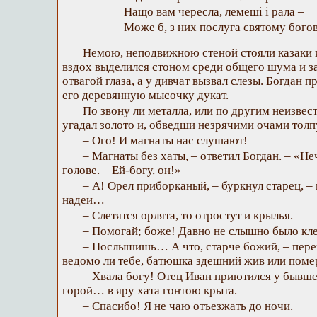
Нащо вам чересла, лемеші і рала –
Може б, з них послуга святому богов
Немою, неподвижною стеной стояли казаки 
вздох выделился стоном среди общего шума и з
отвагой глаза, а у дивчат вызвал слезы. Богдан п
его деревянную мысочку дукат.
По звону ли металла, или по другим неизвес
угадал золото и, обведши незрячими очами толп
– Ого! И магнаты нас слушают!
– Магнаты без хаты, – ответил Богдан. – «Не
голове. – Ей-богу, он!»
– А! Орел приборканый, – буркнул старец, – 
надеи…
– Слетятся орлята, то отростут и крылья.
– Помогай; боже! Давно не слышно было кле
– Послышишь… А что, старче божий, – перем
ведомо ли тебе, батюшка здешний жив или поме
– Хвала богу! Отец Иван приютился у бывшег
горой… в яру хата гонтою крыта.
– Спасибо! Я не чаю отъезжать до ночи.