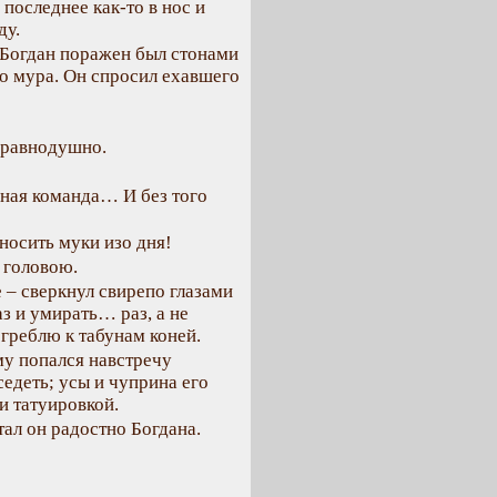
 последнее как-то в нос и
ду.
 Богдан поражен был стонами
о мура. Он спросил ехавшего
т равнодушно.
рная команда… И без того
сносить муки изо дня!
д головою.
е – сверкнул свирепо глазами
аз и умирать… раз, а не
 греблю к табунам коней.
ему попался навстречу
едеть; усы и чуприна его
и татуировкой.
тал он радостно Богдана.