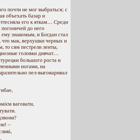
ого почти не мог выбраться; с
ая объехать базар и
оттесняла его к яткам… Среди
 погоничей до него
 ему знакомым, и Богдан стал
, что мак, верхушки черных и
 то сям пестрели ленты,
ациозные головки дивчат…
-турецки большого роста и
вленными ногами, на
ыразительно пел-выговаривал
гибае,
змієм ваговати,
тувати.
дзвони?
ни! –
ливі,
,