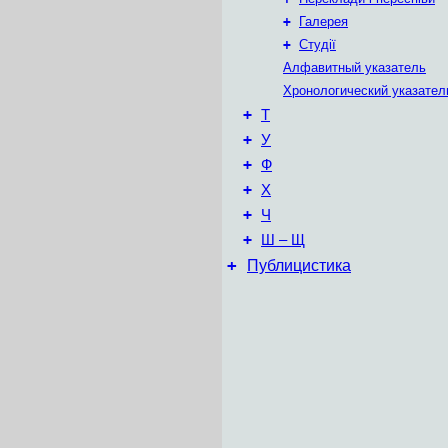
+
Галерея
+
Студії
Алфавитный указатель
Хронологический указател
+
Т
+
У
+
Ф
+
Х
+
Ч
+
Ш – Щ
+
Публицистика