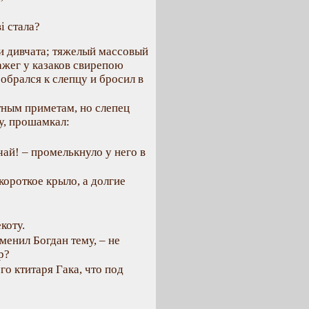
і стала?
и дивчата; тяжелый массовый
ажег у казаков свирепою
робрался к слепцу и бросил в
тным приметам, но слепец
у, прошамкал:
чай! – промелькнуло у него в
короткое крыло, а долгие
коту.
енил Богдан тему, – не
р?
о ктитаря Гака, что под