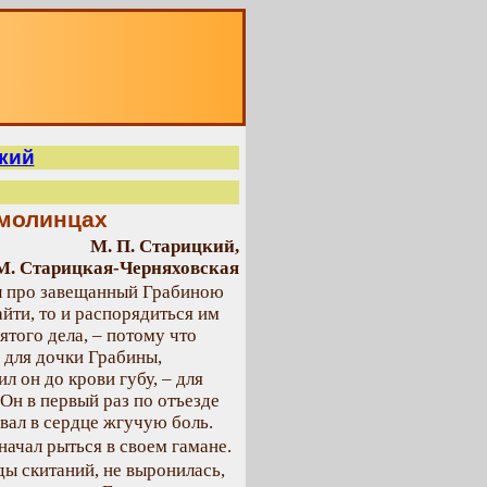
О
кий
рмолинцах
М. П. Старицкий,
М. Старицкая-Черняховская
л про завещанный Грабиною
айти, то и распорядиться им
ятого дела, – потому что
ь для дочки Грабины,
 он до крови губу, – для
н в первый раз по отъезде
вал в сердце жгучую боль.
 начал рыться в своем гамане.
ды скитаний, не выронилась,