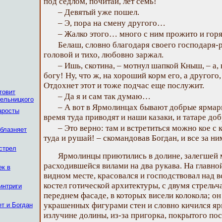
под седлом, почитай, лет семь!
– Девятый уже пошел.
– Э, пора на смену другого…
– Жалко этого… много с ним прожито и гор
Белаш, словно благодаря своего господаря-р
головой и тихо, любовно заржал.
– Ишь, скотина, – мотнул шапкой Кныш, – а, 
богу! Ну, что ж, на хороший корм его, а другог
Отдохнет этот и тоже подчас еще послужит.
товит
– Да я и сам так думаю…
ельницкого
– А вот в Ярмолинцах бывают добрые ярмар
аросты
время туда приводят и наши казаки, и татаре до
– Это верно: там и встретиться можно кое с
облазняет
туда и рушай! – скомандовав Богдан, и все за н
стрел
Ярмолинцы приютились в долине, залегшей 
расходившейся вилами на два рукава. На главно
ек в
видном месте, красовался и господствовал над
костел готической архитектуры, с двумя стрель
интриги
переднем фасаде, в которых висели колокола; он
украшенных фигурами стен и словно кичился я
ет и Богдан
излучине долины, из-за пригорка, покрытого по