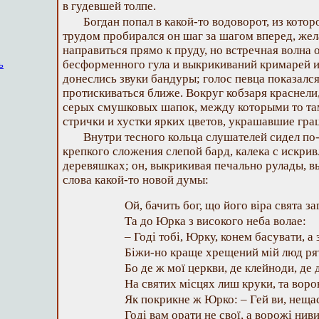
в гудевшей толпе.
Богдан попал в какой-то водоворот, из котор
трудом пробирался он шаг за шагом вперед, жел
направиться прямо к пруду, но встречная волна 
бесформенного гула и выкрикиваний кримарей и
ь
донеслись звуки бандуры; голос певца показался
протискиваться ближе. Вокруг кобзаря краснели
серых смушковых шапок, между которыми то там,
стрички и хустки ярких цветов, украшавшие гр
Внутри тесного кольца слушателей сидел по
крепкого сложения слепой бард, калека с искри
деревяшках; он, выкрикивая печально рулады, в
слова какой-то новой думы:
Ой, бачить бог, що його віра свята за
Та до Юрка з високого неба волае:
– Годі тобі, Юрку, конем басувати, а 
Біжи-но краще хрещений мій люд ря
Бо де ж мої церкви, де клейноди, де 
На святих місцях лиш круки, та воро
Як покрикне ж Юрко: – Гей ви, нещас
Годі вам орати не свої, а ворожі ниви