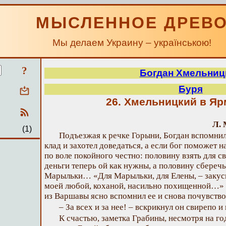
МЫСЛЕННОЕ ДРЕВ
Мы делаем Украину – українською!
?
Богдан Хмельниц
Буря
26. Хмельницкий в Я
Л. 
(1)
Подъезжая к речке Горыни, Богдан вспомни
клад и захотел доведаться, а если бог поможет н
по воле покойного честно: половину взять для св
деньги теперь ой как нужны, а половину сбереч
Марыльки… «Для Марыльки, для Елены, – закусил
моей любой, коханой, насильно похищенной…» О
из Варшавы ясно вспомнил ее и снова почувство
– За всех и за нее! – вскрикнул он свирепо и
К счастью, заметка Грабины, несмотря на го