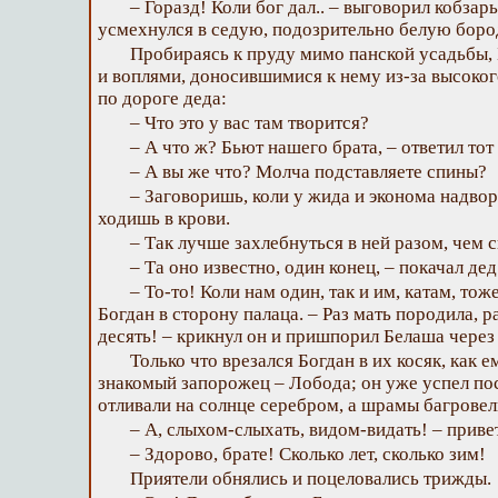
– Горазд! Коли бог дал.. – выговорил кобзарь
усмехнулся в седую, подозрительно белую боро
Пробираясь к пруду мимо панской усадьбы,
и воплями, доносившимися к нему из-за высоког
по дороге деда:
– Что это у вас там творится?
– А что ж? Бьют нашего брата, – ответил то
– А вы же что? Молча подставляете спины?
– Заговоришь, коли у жида и эконома надво
ходишь в крови.
– Так лучше захлебнуться в ней разом, чем 
– Та оно известно, один конец, – покачал де
– То-то! Коли нам один, так и им, катам, тож
Богдан в сторону палаца. – Раз мать породила, р
десять! – крикнул он и пришпорил Белаша через
Только что врезался Богдан в их косяк, как 
знакомый запорожец – Лобода; он уже успел пос
отливали на солнце серебром, а шрамы багровел
– А, слыхом-слыхать, видом-видать! – приве
– Здорово, брате! Сколько лет, сколько зим!
Приятели обнялись и поцеловались трижды.