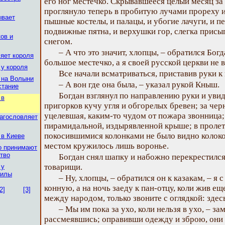
его ног местечко. Скрывавшееся целый месяц з
проглянуло теперь в пробитую лучами прореху и
ывает
пышные костелы, и палацы, и убогие лачуги, и п
подвижные пятна, и верхушки гор, слегка прис
ов и
снегом.
– А что это значит, хлопцы, – обратился Богд
ляет короля
большое местечко, а я своей русской церкви не 
 у короля
Все начали всматриваться, приставив руки к 
 на Волыни
– А вон где она была, – указал рукой Кныш.
стание
Богдан взглянул по направлению руки и увид
 в
пригорков кучу угля и обгорелых бревен; за чер
уцелевшая, каким-то чудом от пожара звонница; 
лагословляет
пирамидальной, издырявленной крыше; в проле
покосившимися колонками не было видно колок
 в Киеве
местом кружилось лишь воронье.
о принимают
ство
Богдан снял шапку и набожно перекрестился;
товарищи.
 у
гилы
– Ну, хлопцы, – обратился он к казакам, – я
конную, а на ночь заеду к пан-отцу, коли жив 
2]
[3]
между народом, только звоните с оглядкой: зд
– Мы им пока за ухо, коли нельзя в ухо, – за
рассмеявшись; оправивши одежду и зброю, они 