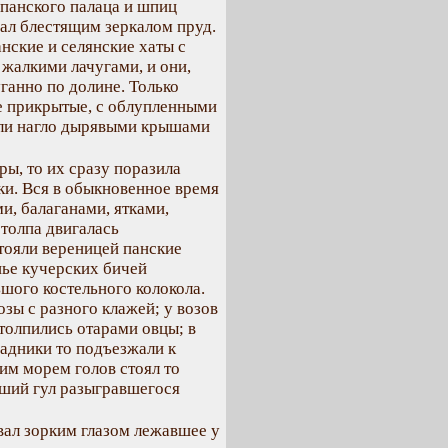
 панского палаца и шпиц
ал блестящим зеркалом пруд.
ские и селянские хаты с
алкими лачугами, и они,
ганно по долине. Только
е прикрытые, с облупленными
ели нагло дырявыми крышами
ры, то их сразу поразила
ки. Вся в обыкновенное время
и, балаганами, ятками,
толпа двигалась
тояли вереницей панские
ье кучерских бичей
ого костельного колокола.
озы с разного клажей; у возов
 толпились отарами овцы; в
адники то подъезжали к
тим морем голов стоял то
ший гул разыгравшегося
вал зорким глазом лежавшее у