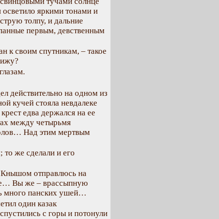
а свинцовыми тучами солнце
 осветило яркими тонами и
еструю толпу, и дальние
ыпанные первым, девственным
ан к своим спутникам, – такое
вижу?
глазам.
ел действительно на одном из
ной кучей стояла невдалеке
крест едва держался на ее
тах между четырьмя
олов… Над этим мертвым
 то же сделали и его
 с Кнышом отправлюсь на
еще… Вы же – врассыпную
есь много панских ушей…
метил один казак
спустились с горы и потонули