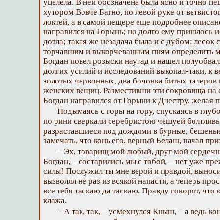
уцелела. В ней обозначена была ясно и точно пе
хутором Вовче Багно, по левой руке от ветвисто
локтей, а в самой пещере еще подробнее описан
направился на Горынь; но долго ему пришлось и
дотла; такая же незадача была и с дубом: лесок 
торчавшим и выкорчеванным пням определить ме
Богдан повел розыски наугад и нашел полуобва
долгих усилий и исследований выкопал-таки, к в
золотых червонных, два бочонка битых талеров
женских вещиц. Разместивши эти сокровища на 
Богдан направился от Горыни к Днестру, желая 
Подымаясь с горы на гору, спускаясь в глуб
по рини сверкали серебристою чешуей болтливы
разраставшиеся под дождями в бурные, бешеные
замечать, что конь его, верный Белаш, начал при
– Эх, товарищ мой любый, друг мой сердечн
Богдан, – состарились мы с тобой, – нет уже п
силы! Послужил ты мне верой и правдой, выноси
вызволял не раз из всякой напасти, а теперь про
все тебя таскаю да таскаю. Правду говорят, что к
клажа.
– А так, так, – усмехнулся Кныш, – а ведь к